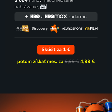
3 684
filmov
,
neobmedzené
nahrávanie
,
aríž
Winner
A | Dráma, Životopisný
a
zadarmo
80
%
Skúsiť za 1 €
potom získať mes. za
9,99 €
4,99 €
er a motýl´
Steve Jobs
2007 | Francúzsko, USA | Dráma, Životopisný
2015 | USA | Životopisný, Drá