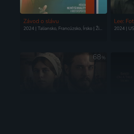
Závod o slávu
Lee: Fot
2024 | Taliansko, Francúzsko, Írsko | Životopisný, Dráma, Šport
68
%
Doktor Semmelweis: Zachránce
Vražda 
matek
2023 | Maďarsko | Dráma, Historický, Životopisný