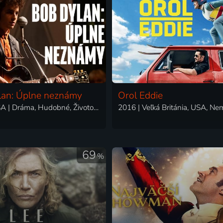
lan: Úplne neznámy
Orol Eddie
2024 | USA | Dráma, Hudobné, Životopisný
69
%