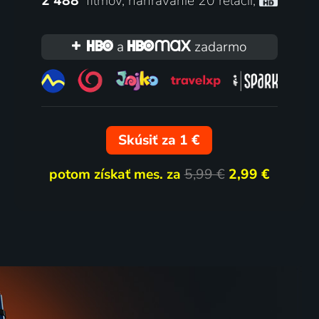
2 488
filmov
,
nahrávanie 20 relácií
,
Pilot: boj o prežitie
2024 | Kanada, USA | Thriller, Dobrodružný, Dráma, Komédia, Životopisný
2021 | Rusko | Vojnový, Dráma, Historický, Životopisný
a
zadarmo
72
2 diely
71
%
%
Skúsiť za 1 €
potom získať mes. za
5,99 €
2,99 €
Zbohom, Christopher Robin
ma
2017 | Veľká Británia | Životopisný, Dráma, Historický, Rodinný