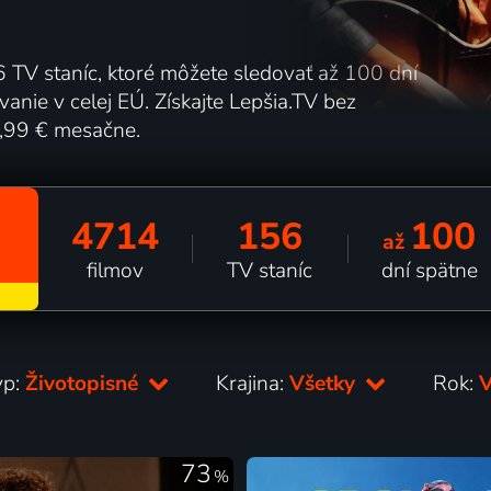
 TV staníc, ktoré môžete sledovať až 100 dní
nie v celej EÚ. Získajte Lepšia.TV bez
5,99 € mesačne.
4714
156
100
až
filmov
TV staníc
dní spätne
yp:
Životopisné
Krajina:
Všetky
Rok:
73
%