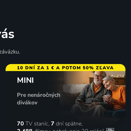
vás
Jasná hviezda
 záväzku.
2008 | Francúzsko, Španielsko, USA | Životopisný, Dráma, Historický, Vojnový
2009 | Veľká Británia, Austrália, Francúzsko, USA | Životopisný, Dráma, Romantický
10 DNÍ ZA 1 € A POTOM 50% ZĽAVA
MINI
65
62
%
%
Pre nenáročných
divákov
70
TV staníc,
7
dní spätne,