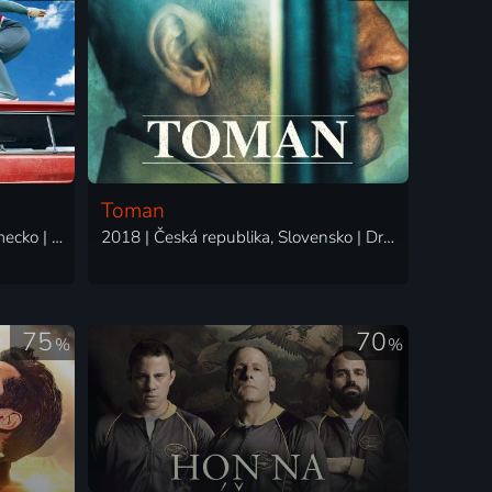
Toman
2016 | Veľká Británia, USA, Nemecko | Komédia, Dráma, Šport, Životopisný
2018 | Česká republika, Slovensko | Dráma, Historický, Životopisný
75
70
%
%