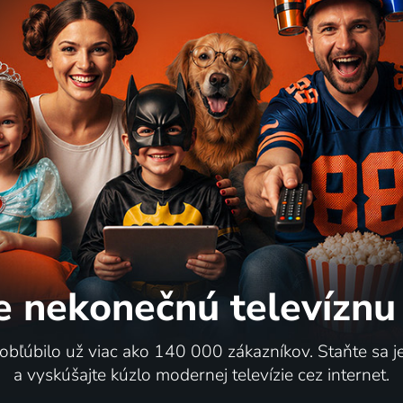
64
%
Královna ringu
2024 | Chorvátsko, Slovinsko | Životopisný, Šport
2024 | USA | Šport, Dráma, Živ
e nekonečnú
televíznu
52
%
 obľúbilo už viac ako 140 000 zákazníkov. Staňte sa 
a vyskúšajte kúzlo modernej televízie cez internet.