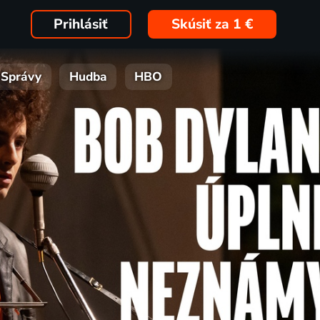
Prihlásiť
Skúsiť za 1 €
Správy
Hudba
HBO