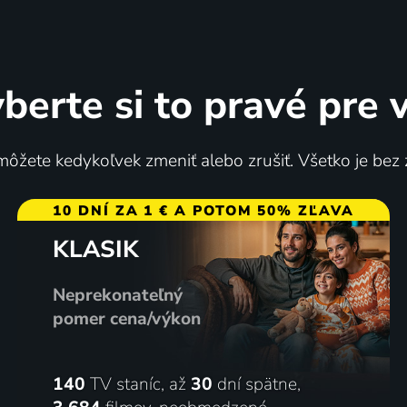
berte si to pravé pre 
Klansman
Che Guevara: Revoluce
ôžete kedykoľvek zmeniť alebo zrušiť. Všetko je bez
2018 | USA | Komédia, Dráma, Krimi, Životopisný
10 DNÍ ZA 1 € A POTOM 50% ZĽAVA
KLASIK
53
%
Neprekonateľný
pomer cena/výkon
140
TV staníc, až
30
dní spätne,