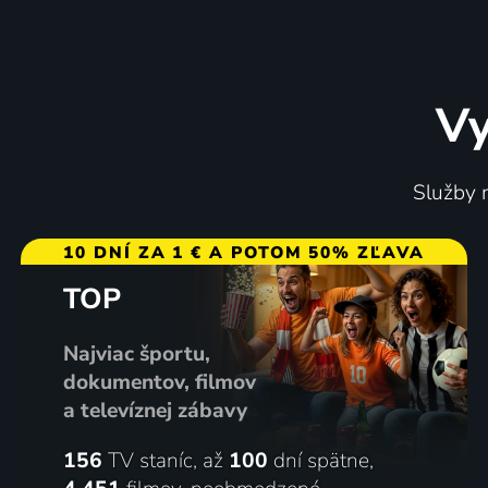
Vy
Ford vs Ferrari
BlacKk
Služby m
2019 | USA | Dráma, Akčný, Historický, Šport, Životopisný
10 DNÍ ZA 1 € A POTOM 50% ZĽAVA
TOP
67
%
Najviac športu,
dokumentov, filmov
a televíznej zábavy
156
TV staníc, až
100
dní spätne,