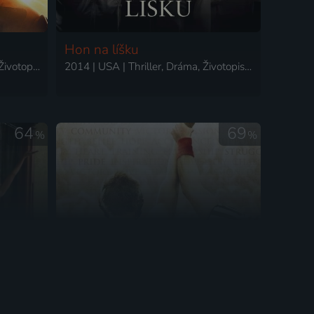
Hon na líšku
2017 | USA | Dráma, Muzikály, Životopisný
2014 | USA | Thriller, Dráma, Životopisný
64
69
%
%
trů
Kladivo
2010 | USA | Životopisný, Dráma, Šport
a, Šport