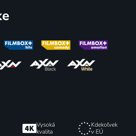
ke
85
72
%
%
Skvělá Lillian Hallová
2011 | Francúzsko | Komédia, Dráma, Životopisný
2024 | USA | Dráma, Životopisný
71
69
%
%
Vysoká
Kdekoľvek
kvalita
v EÚ