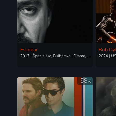
Escobar
Bob Dy
2017 | Španielsko, Bulharsko | Dráma, Krimi, Životopisný
58
%