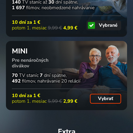
140
TV staníc
až
30
dní spätne
1 697
filmov
neobmedzené nahrávanie
10 dní za
1 €
Vybrané
potom 1. mesiac
9,99 €
4,99 €
MINI
Pre nenáročných
divákov
70
TV staníc
7
dní spätne
492
filmov
nahrávanie 20 relácií
10 dní za
1 €
Vybrať
potom 1. mesiac
5,99 €
2,99 €
Extra