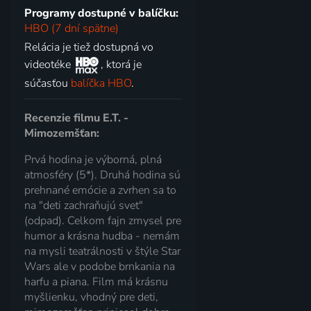
Programy dostupné v balíčku:
HBO (7 dní spätne)
Relácia je tiež dostupná vo
videotéke
, ktorá je
súčasťou
balíčka HBO
.
Recenzie filmu E.T. -
Mimozemšťan:
Prvá hodina je výborná, plná
atmosféry (5*). Druhá hodina sú
prehnané emócie a zvrhen sa to
na "deti zachraňujú svet"
(odpad). Celkom fajn zmysel pre
humor a krásna hudba - nemám
na mysli teatrálnosti v štýle Star
Wars ale v podobe brnkania na
harfu a piana. Film má krásnu
myšlienku, vhodný pre deti,