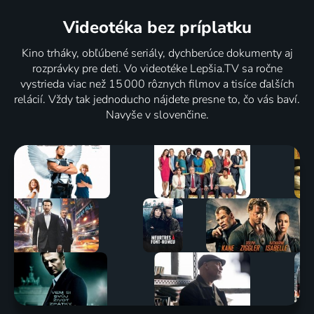
Videotéka
bez príplatku
Kino trháky, obľúbené seriály, dychberúce dokumenty aj
rozprávky pre deti. Vo videotéke Lepšia.TV sa ročne
vystrieda viac než 15 000 rôznych filmov a tisíce ďalších
relácií. Vždy tak jednoducho nájdete presne to, čo vás baví.
Navyše v slovenčine.