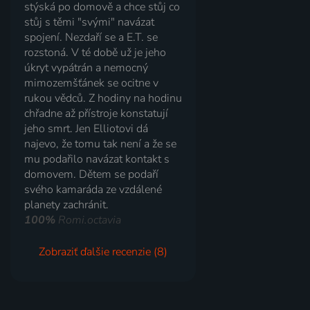
stýská po domově a chce stůj co
stůj s těmi "svými" navázat
spojení. Nezdaří se a E.T. se
rozstoná. V té době už je jeho
úkryt vypátrán a nemocný
mimozemšťánek se ocitne v
rukou vědců. Z hodiny na hodinu
chřadne až přístroje konstatují
jeho smrt. Jen Elliotovi dá
najevo, že tomu tak není a že se
mu podařilo navázat kontakt s
domovem. Dětem se podaří
svého kamaráda ze vzdálené
planety zachránit.
100%
Romi.octavia
Zobraziť ďalšie recenzie (8)