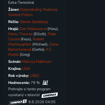
Extra-Terrestrial
Žáner:
Dobrodružný
,
Rodinný
,
Science Fiction
Réžia:
Steven Spielberg
Hrajú:
Dee Wallaceová
(Mary),
Henry Thomas
(Elliott),
Peter
Coyote
(Keys),
Robert
MacNaughton
(Michael),
Drew
Barrymoreová
(Gertie),
K.C.
Martel
(Greg)
Scénár:
Melissa Mathison
Krajina:
USA
Rok výroby:
1982
Hodnocenie:
79 %
Prehrajte si tento program
vysielaný v televízii
9.8.2026 04:05