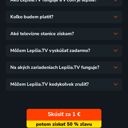
Ako Lepšia.TV funguje a v čom je lepšia?
Koľko budem platiť?
Aké televízne stanice získam?
Môžem Lepšia.TV vyskúšať zadarmo?
Na akých zariadeniach Lepšia.TV funguje?
Môžem Lepšia.TV kedykoľvek zrušiť?
Skúsiť za 1 €