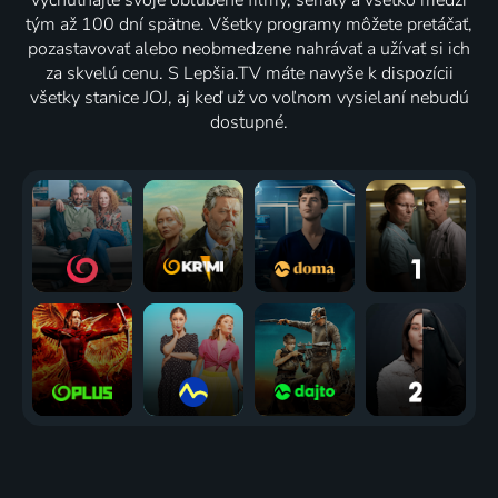
vychutnajte svoje obľúbené filmy, seriály a všetko medzi
tým až 100 dní spätne. Všetky programy môžete pretáčať,
pozastavovať alebo neobmedzene nahrávať a užívať si ich
za skvelú cenu. S Lepšia.TV máte navyše k dispozícii
všetky stanice JOJ, aj keď už vo voľnom vysielaní nebudú
dostupné.