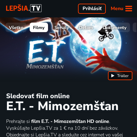
Menu
Prihlásiť
Všetko
Filmy
Seriály
Deťom
Dokumenty
Trailer
Sledovať film online
E.T. - Mimozemšťan
Prehrajte si
film E.T. - Mimozemšťan HD online
.
Vyskúšajte Lepšia.TV za 1 € na 10 dní bez záväzkov.
Objednajte si Lepšia.TV a sledujte cez internet vo vašej