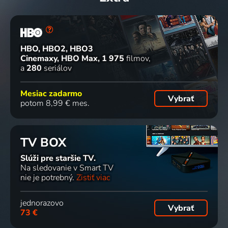
HBO, HBO2, HBO3
Cinemaxy, HBO Max
1 975
filmov
a
280
seriálov
Mesiac zadarmo
Vybrať
potom 8,99 € mes.
TV BOX
Slúži pre staršie TV.
Na sledovanie v Smart TV
nie je potrebný.
Zistiť viac
jednorazovo
Vybrať
73 €