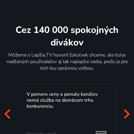
Cez 140 000 spokojných
divákov
Môžeme o Lepšia.TV hovoriť čokoľvek chceme, ale tisíce
nadšených používateľov aj tak najlepšie vedia, prečo je pre
nich tou správnou voľbou.
 ceny a ponuky kanálov
Lepšia.TV sledujem už
žba na domácom trhu
rokov s maximálnou s
ciu.
Veľký výber programo
pozerať, kedy sa mi ho
to, čo mi vyhovuje.