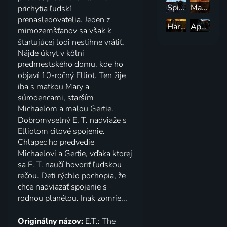
Spider-Man: Paralelné svety
Marťan
prichytia ľudskí
prenasledovatelia. Jeden z
Harry Potter a väzeň z Azkabanu
Apollo 13
mimozemšťanov sa však k
štartujúcej lodi nestihne vrátiť.
Nájde úkryt v kôlni
predmestského domu, kde ho
objaví 10-ročný Elliot. Ten žije
iba s matkou Mary a
súrodencami, starším
Michaelom a malou Gertie.
Dobromyseľný E. T. nadviaže s
Elliotom citové spojenie.
Chlapec ho predvedie
Michaelovi a Gertie, vďaka ktorej
sa E. T. naučí hovoriť ľudskou
rečou. Deti rýchlo pochopia, že
chce nadviazať spojenie s
rodnou planétou. Inak zomrie...
Originálny názov:
E.T.: The