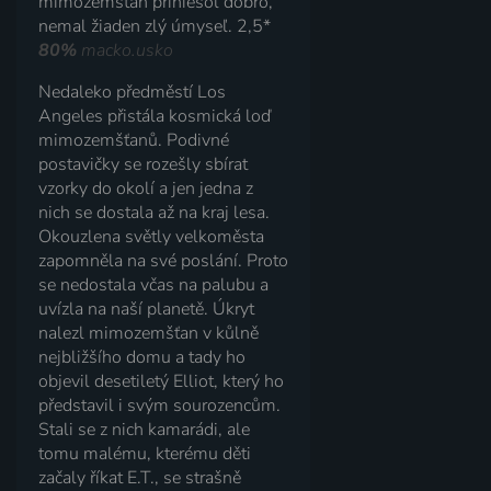
mimozemšťan priniesol dobro,
nemal žiaden zlý úmyseľ. 2,5*
80%
macko.usko
Nedaleko předměstí Los
Angeles přistála kosmická loď
mimozemšťanů. Podivné
postavičky se rozešly sbírat
vzorky do okolí a jen jedna z
nich se dostala až na kraj lesa.
Okouzlena světly velkoměsta
zapomněla na své poslání. Proto
se nedostala včas na palubu a
uvízla na naší planetě. Úkryt
nalezl mimozemšťan v kůlně
nejbližšího domu a tady ho
objevil desetiletý Elliot, který ho
představil i svým sourozencům.
Stali se z nich kamarádi, ale
tomu malému, kterému děti
začaly říkat E.T., se strašně