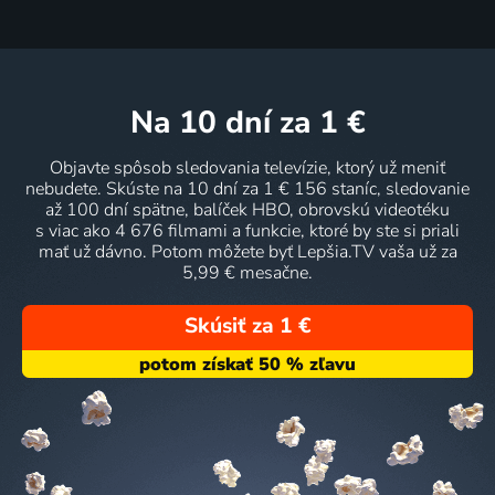
na 10 dní
za 1 €
Objavte spôsob sledovania televízie, ktorý už meniť
nebudete. Skúste na 10 dní za 1 € 156 staníc, sledovanie
až 100 dní spätne, balíček HBO, obrovskú videotéku
s viac ako 4 676 filmami a funkcie, ktoré by ste si priali
mať už dávno. Potom môžete byť Lepšia.TV vaša už za
5,99 € mesačne.
Skúsiť za 1 €