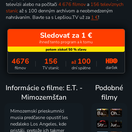
televízii alebo na počítači
4 676 filmov
a
156 televíznych
staníc
až s 100 denným archívom a neobmedzeným
nahrávaním. Bavte sa s Lepšiou.TV už za
1 €
!
Sledovať za 1 €
ihneď tento program a k tomu
4676
156
100
až
darček
filmov
TV staníc
dní spätne
Informácie o filme: E.T. -
Podobné
Mimozemšťan
filmy
Mimozemskí prieskumníci
Bane kráľa Šalamúna
Ohnivá líška
musia predčasne opustiť les
neďaleko Los Angeles, kde
Stratený svet: Jurský park
Jurský park
pristáli, pretože ich takmer