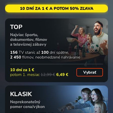
10 DNÍ ZA 1 € A POTOM 50% ZĽAVA
TOP
Najviac športu,
dokumentov, filmov
a televíznej zábavy
156
TV staníc
až
100
dní spätne
2 450
filmov
neobmedzené nahrávanie
10 dní za
1 €
Vybrať
potom 1. mesiac
12,99 €
6,49 €
KLASIK
Neprekonateľný
pomer cena/výkon