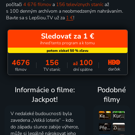
počítači
4 676 filmov
a
156 televíznych staníc
až
s 100 denným archívom a neobmedzeným nahrávaním.
Bavte sa s Lepšiou.TV už za
1 €
!
Sledovať za 1 €
ihneď tento program a k tomu
4676
156
100
až
darček
filmov
TV staníc
dní spätne
Informácie o filme:
Podobné
Jackpot!
filmy
V nedaleké budoucnosti byla
Kevin Hart: Tvrdý oříšek 2
Kurýři
zavedena „Velká loterie“ – kdo
do západu slunce zabije výherce,
Před oponou, za oponou
Zimné prázdniny
může si legálně nárokovat jeho