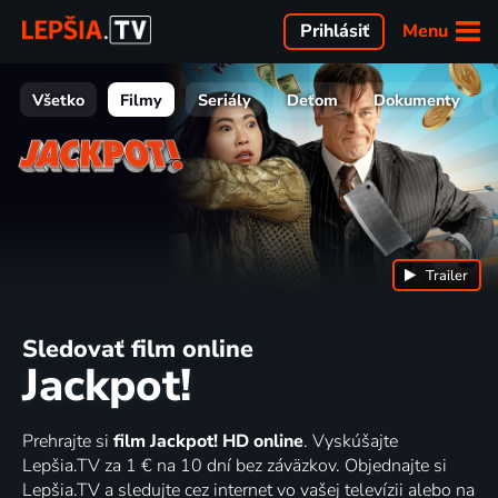
Menu
Prihlásiť
Všetko
Filmy
Seriály
Deťom
Dokumenty
Trailer
Sledovať film online
Jackpot!
Prehrajte si
film Jackpot! HD online
. Vyskúšajte
Lepšia.TV za 1 € na 10 dní bez záväzkov. Objednajte si
Lepšia.TV a sledujte cez internet vo vašej televízii alebo na