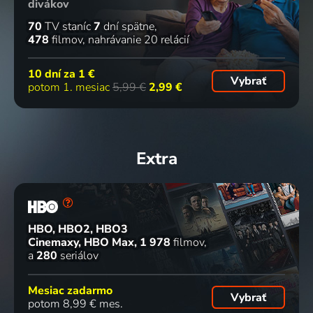
divákov
70
TV staníc
7
dní spätne
478
filmov
nahrávanie 20 relácií
10 dní za
1 €
Vybrať
potom 1. mesiac
5,99 €
2,99 €
Extra
HBO, HBO2, HBO3
Cinemaxy, HBO Max
1 978
filmov
a
280
seriálov
Mesiac zadarmo
Vybrať
potom 8,99 € mes.