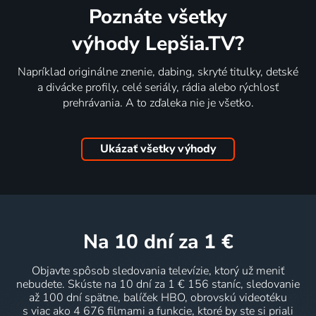
Poznáte všetky
výhody Lepšia.TV?
Napríklad originálne znenie, dabing, skryté titulky, detské
a divácke profily, celé seriály, rádia alebo rýchlosť
prehrávania. A to zďaleka nie je všetko.
Ukázať všetky výhody
na 10 dní
za 1 €
Objavte spôsob sledovania televízie, ktorý už meniť
nebudete. Skúste na 10 dní za 1 € 156 staníc, sledovanie
až 100 dní spätne, balíček HBO, obrovskú videotéku
s viac ako 4 676 filmami a funkcie, ktoré by ste si priali