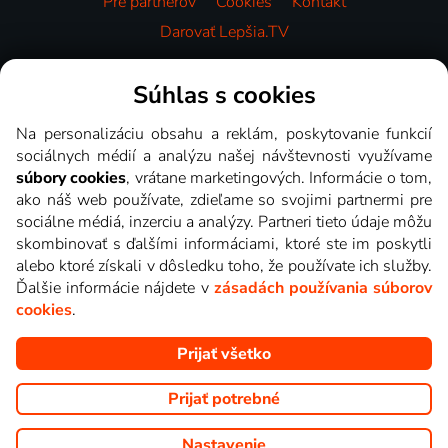
Pre partnerov
Cookies
Kontakt
Darovať Lepšia.TV
Videotéka
Súhlas s cookies
Na personalizáciu obsahu a reklám, poskytovanie funkcií
sociálnych médií a analýzu našej návštevnosti využívame
súbory cookies
, vrátane marketingových. Informácie o tom,
ako náš web používate, zdieľame so svojimi partnermi pre
sociálne médiá, inzerciu a analýzy. Partneri tieto údaje môžu
skombinovať s ďalšími informáciami, ktoré ste im poskytli
alebo ktoré získali v dôsledku toho, že používate ich služby.
Ďalšie informácie nájdete v
zásadách používania súborov
cookies
.
Prijať všetko
Copyright © goNET s.r.o. Na tomto webe sú zobrazované obrázky
z relácií TV staníc, ktoré môžete sledovať v Lepšia.TV.
Prijať potrebné
Nastavenie