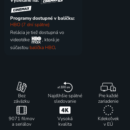
Vysielané na:
Programy dostupné v balíčku:
HBO (7 dní spätne)
Relácia je tiež dostupná vo
videotéke
, ktorá je
súčasťou
balíčka HBO
.
Bez
Najdlhšie spätné
Pre každé
záväzku
sledovanie
zariadenie
9071 filmov
Vysoká
Kdekoľvek
a seriálov
kvalita
v EÚ