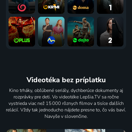
Videotéka
bez príplatku
Kino trháky, obľúbené seriály, dychberúce dokumenty aj
rozprávky pre deti. Vo videotéke Lepšia.TV sa ročne
vystrieda viac než 15 000 rôznych filmov a tisíce ďalších
relácií. Vždy tak jednoducho nájdete presne to, čo vás baví.
Navyše v slovenčine.