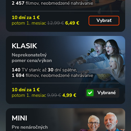
2 457
filmov
neobmedzené nahrávanie
10 dní za
1 €
Vybrať
potom 1. mesiac
12,99 €
6,49 €
KLASIK
Neprekonateľný
pomer cena/výkon
140
TV staníc
až
30
dní spätne
1 694
filmov
neobmedzené nahrávanie
10 dní za
1 €
Vybrané
potom 1. mesiac
9,99 €
4,99 €
MINI
Pre nenáročných