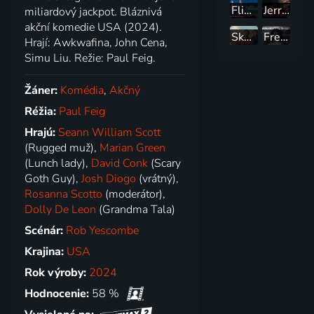
Flight of the Conchords: Živě z Londýna
Jerrod Carmichael: Rothaniel
miliardový jackpot. Bláznivá
akční komedie USA (2024).
Skutočná bolesť
Fremont
Hrají: Awkwafina, John Cena,
Simu Liu. Režie: Paul Feig.
Žáner:
Komédia
,
Akčný
Réžia:
Paul Feig
Hrajú:
Seann William Scott
(Rugged muž),
Marian Green
(Lunch lady),
David Conk
(Scary
Goth Guy),
Josh Diogo
(vrátný),
Rosanna Scotto
(moderátor),
Dolly De Leon
(Grandma Tala)
Scénár:
Rob Yescombe
Krajina:
USA
Rok výroby:
2024
Hodnocenie:
58 %