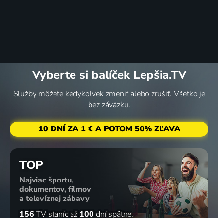
Vyberte si balíček Lepšia.TV
Služby môžete kedykoľvek zmeniť alebo zrušiť. Všetko je
bez záväzku.
10 DNÍ ZA 1 € A POTOM 50% ZĽAVA
TOP
Najviac športu,
dokumentov, filmov
a televíznej zábavy
156
TV staníc
až
100
dní spätne