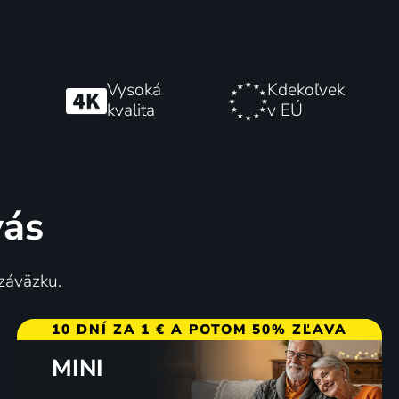
Vysoká
Kdekoľvek
kvalita
v EÚ
vás
 záväzku.
10 DNÍ ZA 1 € A POTOM 50% ZĽAVA
MINI