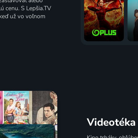
zastavovať alebo
lú cenu. S Lepšia.TV
j keď už vo voľnom
Videotéka
Kino trháky, obľúbe