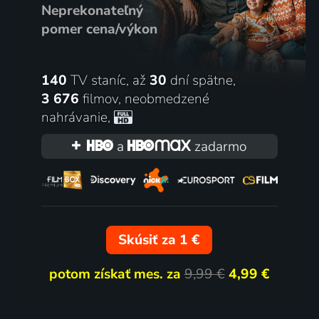
Neprekonateľný
pomer cena/výkon
140
TV staníc, až
30
dní spätne,
3 676
filmov
,
neobmedzené
nahrávanie
,
a
zadarmo
Skúsiť za 1 €
potom získať mes. za
9,99 €
4,99 €