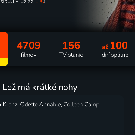
šiou.TV už za
1 €
!
4709
156
100
až
filmov
TV staníc
dní spätne
: Lež má krátké nohy
n Kranz, Odette Annable, Colleen Camp.