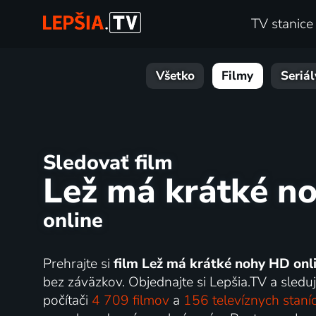
TV stanice
Všetko
Filmy
Seriál
Sledovať film
Lež má krátké n
online
Prehrajte si
film Lež má krátké nohy HD onl
bez záväzkov. Objednajte si Lepšia.TV a sledujt
počítači
4 709 filmov
a
156 televíznych staní