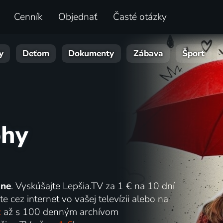
Cenník
Objednať
Časté otázky
y
Deťom
Dokumenty
Zábava
Šport
ohy
ine
. Vyskúšajte Lepšia.TV za 1 € na 10 dní
e cez internet vo vašej televízii alebo na
c
až s 100 denným archívom