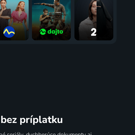
bez príplatku
né seriály, dychberúce dokumenty aj