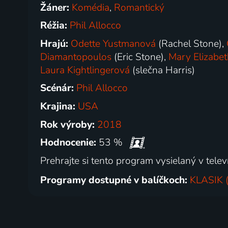
Žáner:
Komédia
,
Romantický
Réžia:
Phil Allocco
Hrajú:
Odette Yustmanová
(Rachel Stone),
Diamantopoulos
(Eric Stone),
Mary Elizabeth
Laura Kightlingerová
(slečna Harris)
Scénár:
Phil Allocco
Krajina:
USA
Rok výroby:
2018
Hodnocenie:
53 %
Prehrajte si tento program vysielaný v televí
Programy dostupné v balíčkoch:
KLASIK (