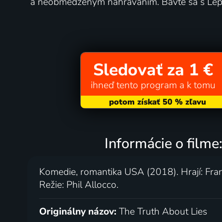
a neobmedzeným nahrávaním. Bavte sa s Lep
Sledovať za 1 €
ihneď tento program a k tomu
Informácie o filme
Komedie, romantika USA (2018). Hrají: Fra
Režie: Phil Allocco.
Originálny názov:
The Truth About Lies