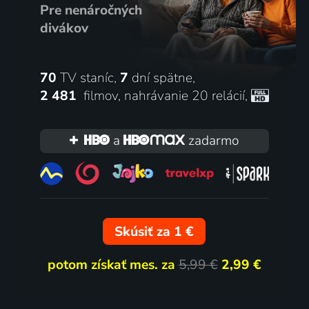
Pre nenáročných
divákov
70
TV staníc,
7
dní spätne,
2 481
filmov
,
nahrávanie 20 relácií
,
a
zadarmo
Skúsiť za 1 €
potom získať mes. za
5,99 €
2,99 €