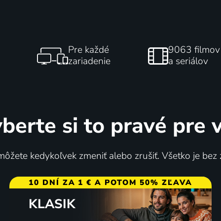
Pre každé
9063 filmov
zariadenie
a seriálov
berte si to pravé pre 
ôžete kedykoľvek zmeniť alebo zrušiť. Všetko je bez
10 DNÍ ZA 1 € A POTOM 50% ZĽAVA
KLASIK