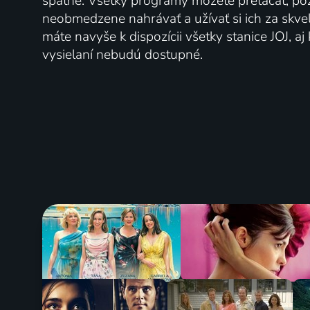
spätne. Všetky programy môžete pretáčať, po
neobmedzene nahrávať a užívať si ich za skve
máte navyše k dispozícii všetky stanice JOJ, a
vysielaní nebudú dostupné.