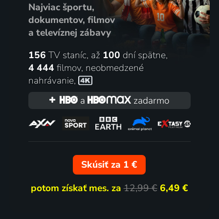
Najviac športu,
dokumentov, filmov
a televíznej zábavy
156
TV staníc, až
100
dní spätne,
4 444
filmov
,
neobmedzené
nahrávanie
,
a
zadarmo
Skúsiť za 1 €
potom získať mes. za
12,99 €
6,49 €