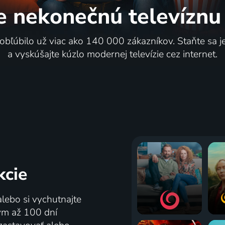
e nekonečnú
televíznu
 obľúbilo už viac ako 140 000 zákazníkov. Staňte sa 
a vyskúšajte kúzlo modernej televízie cez internet.
kcie
alebo si vychutnajte
tým až 100 dní