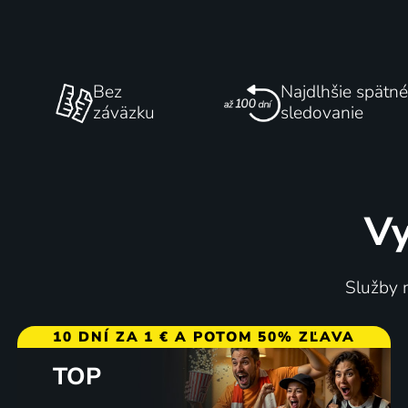
Bez
Najdlhšie spätné
záväzku
sledovanie
Vy
Služby m
10 DNÍ ZA 1 € A POTOM 50% ZĽAVA
TOP