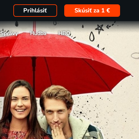
Prihlásiť
Skúsiť za 1 €
Správy
Hudba
HBO