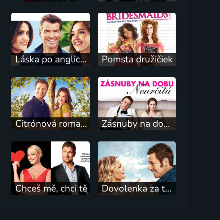
Láska po anglicku
Pomsta družičiek
Citrónová romance
Zásnuby na dobu neurčitú
Chceš mě, chci tě
Dovolenka za trest