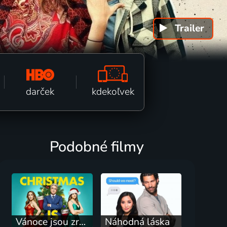
Trailer
k fi
kdekoľvek
darček
Podobné filmy
Vánoce jsou zrušeny
Náhodná láska