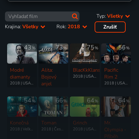
Typ:
Všetky
Krajina:
Všetky
Rok:
2018
Zrušiť
43
73
75
56
%
%
%
%
Modré
Alita:
BlacKkKlansman
Pacific
diamanty
Bojový
2018 | USA | Komédia, Dráma, Krimi, Životopisný
Rim 2
2018 | USA | Thriller, Dráma, Krimi, Romantický
anjel
2018 | USA | Akčný, Dobrodružný, Science Fiction
2018 | USA, Kanada | Akčný, Dobrodružný, Romantický, Science Fiction, Thriller
54
66
64
64
%
%
%
%
Konečná
Toman
Grinch
Mr.
2018 | Veľká Británia | Thriller, Dráma, Krimi
2018 | Česká republika, Slovensko | Dráma, Historický, Životopisný
2018 | USA | Animovaný, Fantasy, Komédia, Rodinný
Olympia -
Příběh