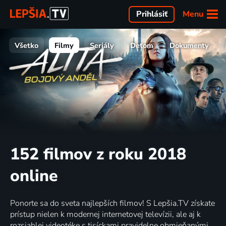
Menu
Prihlásiť
Všetko
Filmy
Seriály
Deťom
Dokumenty
152 filmov z roku 2018
online
Ponorte sa do sveta najlepších filmov! S Lepšia.TV získate
prístup nielen k modernej internetovej televízii, ale aj k
rozsiahlej videotéke s tisíckami pravidelne obmieňanými