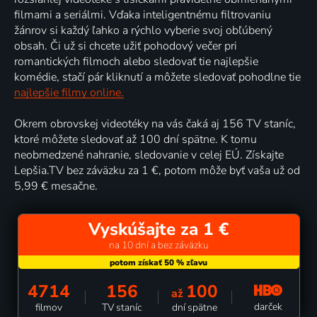
filmami a seriálmi. Vďaka inteligentnému filtrovaniu
žánrov si každý ľahko a rýchlo vyberie svoj obľúbený
obsah. Či už si chcete užiť pohodový večer pri
romantických filmoch alebo sledovať tie najlepšie
komédie, stačí pár kliknutí a môžete sledovať pohodlne tie
najlepšie filmy online.
Okrem obrovskej videotéky na vás čaká aj 156 TV staníc,
ktoré môžete sledovať až 100 dní spätne. K tomu
neobmedzené nahranie, sledovanie v celej EÚ. Získajte
Lepšia.TV bez záväzku za 1 €, potom môže byť vaša už od
5,99 € mesačne.
Vyskúšajte za 1 €
na 10 dní a bez záväzku
4714
156
100
až
darček
filmov
TV staníc
dní spätne