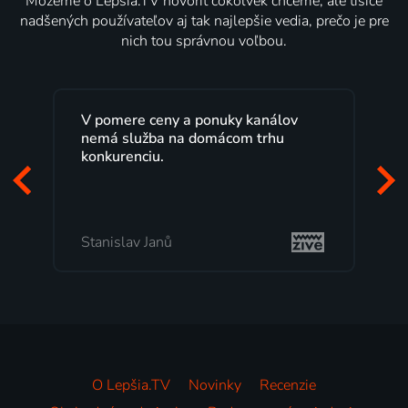
Môžeme o Lepšia.TV hovoriť čokoľvek chceme, ale tisíce
nadšených používateľov aj tak najlepšie vedia, prečo je pre
nich tou správnou voľbou.
Lepšia.TV sledujem už niekoľko
rokov s maximálnou spokojnosťou.
Veľký výber programov a možnosť
pozerať, kedy sa mi hodí, je presne
to, čo mi vyhovuje.
Milada Tomešová
O Lepšia.TV
Novinky
Recenzie