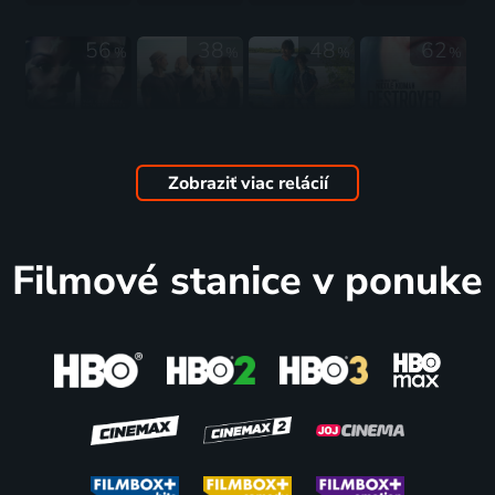
bratrů
Weiderových
56
38
48
62
%
%
%
%
2018 | USA | Životopisný, Dráma, Šport
Přijatelná
Stretávka
Můj
Ničitelka
oběť
2018 | Nemecko | Komédia, Dráma
kamarád
2018 | USA | Akčný, Dráma, Krimi, Mysteriózny, Thriller
2018 | USA | Thriller, Dráma, Mysteriózny
delfín
Zobraziť viac relácií
2018 | Kanada | Dobrodružný, Komédia, Rodinný
55
72
84
53
%
%
%
%
Filmové stanice v ponuke
Bel Canto
Utoya, 22.
Spider-
Smrtící
2018 | USA | Thriller, Dráma, Hudobné, Romantický
července
Man:
krása
2018 | Nórsko | Thriller, Dráma
Paralelné
2018 | USA | Thriller
svety
2018 | USA | Akčný, Animovaný, Dobrodružný, Rodinný, Science Fiction
61
75
53
46
%
%
%
%