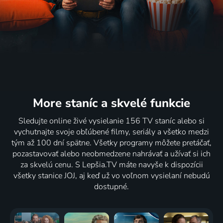
Záhada
Na střeše
Ještě jedna
Yao
Silver
2018 | Česká republika | Komédia, Dráma
věc
2018 | Francúzsko, Senegal | Komédia, Dráma
Lake
2018 | USA | Dráma
2018 | USA | Komédia, Dráma, Krimi, Mysteriózny, Thriller
71
68
68
68
%
%
%
%
More staníc
a skvelé funkcie
Pat a Mat:
Aquaman
Tlumočník
3 dny v
Sledujte online živé vysielanie 156 TV staníc alebo si
Zimní
2018 | USA | Akčný, Dobrodružný, Fantasy
2018 | Slovensko, Česká republika, Rakúsko | Dráma, Komédia
Quiberonu
vychutnajte svoje obľúbené filmy, seriály a všetko medzi
radovánky
2018 | Nemecko, Rakúsko, Francúzsko | Dráma
tým až 100 dní spätne. Všetky programy môžete pretáčať,
2018 | Česká republika | Animovaný, Rodinný
pozastavovať alebo neobmedzene nahrávať a užívať si ich
63
63
70
62
%
%
%
%
za skvelú cenu. S Lepšia.TV máte navyše k dispozícii
všetky stanice JOJ, aj keď už vo voľnom vysielaní nebudú
dostupné.
Labyrint:
Šťastný
Pat a Mat
Tátova
Smrteľná
princ
znovu v
volha
liečba
2018 | Nemecko, Veľká Británia, Taliansko | Dráma, Životopisný
akci
2018 | Česká republika | Komédia, Dráma