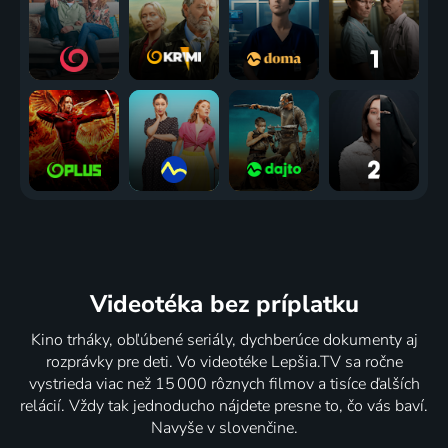
2018 | USA | Thriller, Akčný, Dobrodružný, Science Fiction
2018 | Česká republika | Animovaný, Rodinný
Videotéka
bez príplatku
Kino trháky, obľúbené seriály, dychberúce dokumenty aj
rozprávky pre deti. Vo videotéke Lepšia.TV sa ročne
vystrieda viac než 15 000 rôznych filmov a tisíce ďalších
relácií. Vždy tak jednoducho nájdete presne to, čo vás baví.
Navyše v slovenčine.