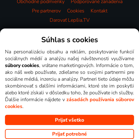
Obchodné podmienky
Podporované zariadenia
Pre partnerov
Cookies
Kontakt
Darovať Lepšia.TV
Videotéka
Súhlas s cookies
Na personalizáciu obsahu a reklám, poskytovanie funkcií
sociálnych médií a analýzu našej návštevnosti využívame
súbory cookies
, vrátane marketingových. Informácie o tom,
ako náš web používate, zdieľame so svojimi partnermi pre
sociálne médiá, inzerciu a analýzy. Partneri tieto údaje môžu
skombinovať s ďalšími informáciami, ktoré ste im poskytli
alebo ktoré získali v dôsledku toho, že používate ich služby.
Ďalšie informácie nájdete v
zásadách používania súborov
cookies
.
Prijať všetko
Copyright © goNET s.r.o. Na tomto webe sú zobrazované obrázky
z relácií TV staníc, ktoré môžete sledovať v Lepšia.TV.
Prijať potrebné