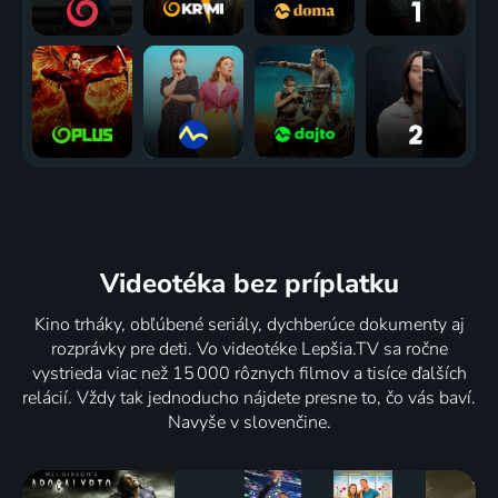
Videotéka
bez príplatku
Kino trháky, obľúbené seriály, dychberúce dokumenty aj
rozprávky pre deti. Vo videotéke Lepšia.TV sa ročne
vystrieda viac než 15 000 rôznych filmov a tisíce ďalších
relácií. Vždy tak jednoducho nájdete presne to, čo vás baví.
Navyše v slovenčine.