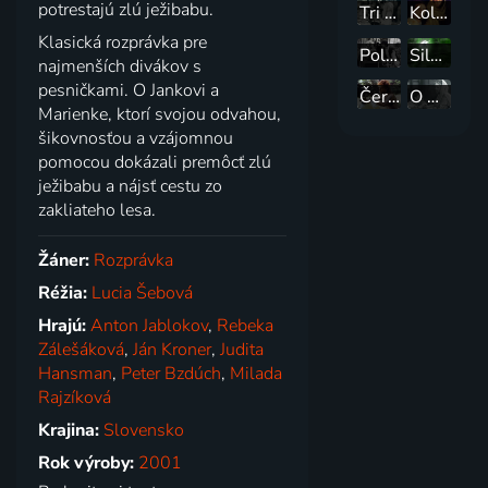
potrestajú zlú ježibabu.
Tri nevesty
Koleso osudu
Klasická rozprávka pre
Polepetko
Sila lásky
najmenších divákov s
pesničkami. O Jankovi a
Čertovo vrece
O Džaudarovi a jeho bratoch
Marienke, ktorí svojou odvahou,
šikovnosťou a vzájomnou
pomocou dokázali premôcť zlú
ježibabu a nájsť cestu zo
zakliateho lesa.
Žáner:
Rozprávka
Réžia:
Lucia Šebová
Hrajú:
Anton Jablokov
,
Rebeka
Zálešáková
,
Ján Kroner
,
Judita
Hansman
,
Peter Bzdúch
,
Milada
Rajzíková
Krajina:
Slovensko
Rok výroby:
2001