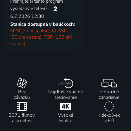
Prehrajte si tento program
vysielaný v televízii
6.7.2026 12:30
Stanica dostupná v balíčkoch:
MINI (7 dní spätne)
,
KLASIK
(30 dní spätne)
,
TOP (100 dní
spätne)
Bez
Najdlhšie spätné
Pre každé
záväzku
sledovanie
zariadenie
9071 filmov
Vysoká
Kdekoľvek
a seriálov
kvalita
v EÚ