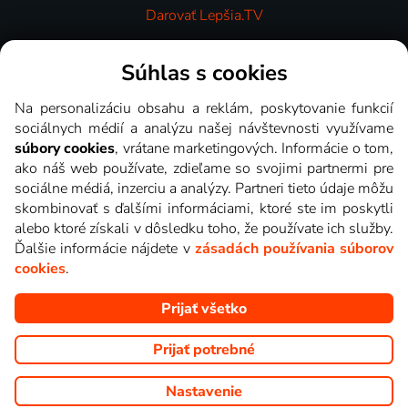
Darovať Lepšia.TV
Videotéka
Súhlas s cookies
Na personalizáciu obsahu a reklám, poskytovanie funkcií
sociálnych médií a analýzu našej návštevnosti využívame
súbory cookies
, vrátane marketingových. Informácie o tom,
ako náš web používate, zdieľame so svojimi partnermi pre
sociálne médiá, inzerciu a analýzy. Partneri tieto údaje môžu
skombinovať s ďalšími informáciami, ktoré ste im poskytli
alebo ktoré získali v dôsledku toho, že používate ich služby.
Ďalšie informácie nájdete v
zásadách používania súborov
cookies
.
Prijať všetko
Copyright © goNET s.r.o. Na tomto webe sú zobrazované obrázky
z relácií TV staníc, ktoré môžete sledovať v Lepšia.TV.
Prijať potrebné
Nastavenie