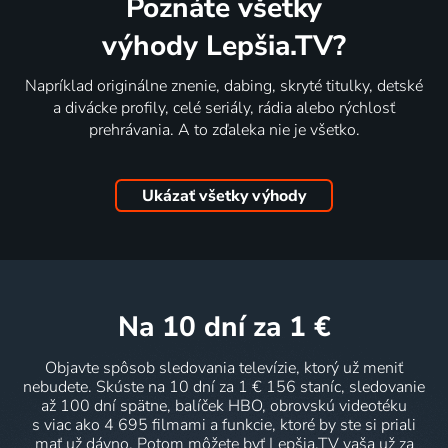
Poznáte všetky
výhody Lepšia.TV?
Napríklad originálne znenie, dabing, skryté titulky, detské
a divácke profily, celé seriály, rádia alebo rýchlosť
prehrávania. A to zďaleka nie je všetko.
Ukázať všetky výhody
na 10 dní
za 1 €
Objavte spôsob sledovania televízie, ktorý už meniť
nebudete. Skúste na 10 dní za 1 € 156 staníc, sledovanie
až 100 dní spätne, balíček HBO, obrovskú videotéku
s viac ako 4 695 filmami a funkcie, ktoré by ste si priali
mať už dávno. Potom môžete byť Lepšia.TV vaša už za