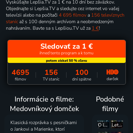
Vyskúšajte Lepšia.TV za 1 € na 10 dní bez záväzkov.
Objednajte si Lepšia.TV a sledujte cez internet vo vašej
televízii alebo na počítači
4 695 filmov
a
156 televíznych
staníc
až s 100 denným archívom a neobmedzeným
nahrávaním. Bavte sa s Lepšiou.TV už za
1 €
!
Sledovať za 1 €
ihneď tento program a k tomu
4695
156
100
darček
filmov
TV staníc
dní spätne
Informácie o filme:
Podobné
Medovníkový domček
filmy
Klasická rozprávka s pesničkami
O láske a slávikoch
Letiace tiene
o Jankovi a Marienke, ktorí