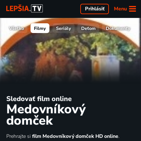
Menu
Prihlásiť
Všetko
Filmy
Seriály
Deťom
Dokumenty
Sledovať film online
Medovníkový
domček
Prehrajte si
film Medovníkový domček HD online
.