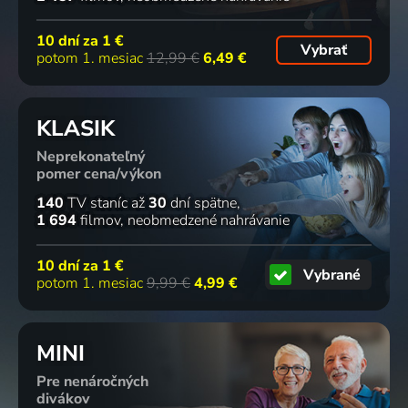
10 dní za
1 €
Vybrať
potom 1. mesiac
12,99 €
6,49 €
KLASIK
Neprekonateľný
pomer cena/výkon
140
TV staníc
až
30
dní spätne
1 694
filmov
neobmedzené nahrávanie
10 dní za
1 €
Vybrané
potom 1. mesiac
9,99 €
4,99 €
MINI
Pre nenáročných
divákov