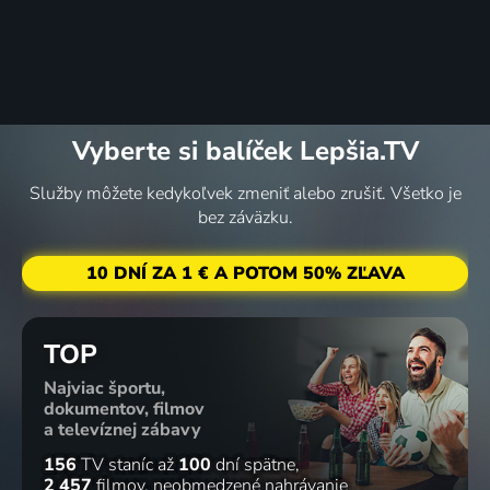
Vyberte si balíček Lepšia.TV
Služby môžete kedykoľvek zmeniť alebo zrušiť. Všetko je
bez záväzku.
10 DNÍ ZA 1 € A POTOM 50% ZĽAVA
TOP
Najviac športu,
dokumentov, filmov
a televíznej zábavy
156
TV staníc
až
100
dní spätne
2 457
filmov
neobmedzené nahrávanie