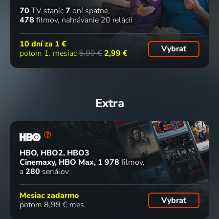
70
TV staníc
7
dní spätne
478
filmov
nahrávanie 20 relácií
10 dní za
1 €
Vybrať
potom 1. mesiac
5,99 €
2,99 €
Extra
HBO, HBO2, HBO3
Cinemaxy, HBO Max
1 978
filmov
a
280
seriálov
Mesiac zadarmo
Vybrať
potom 8,99 € mes.