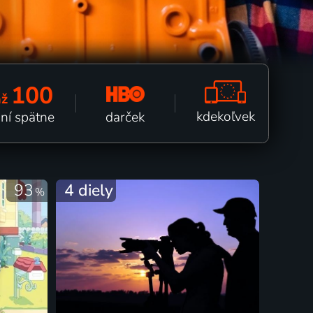
100
až
kdekoľvek
darček
ní spätne
93
4 diely
%