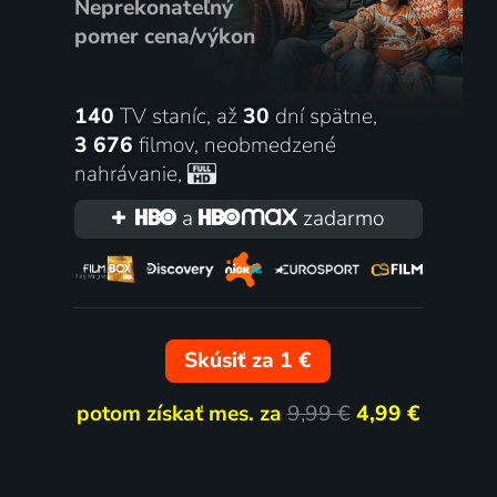
Neprekonateľný
tbal
1980 | Slovensko | Komédia, D
pomer cena/výkon
140
TV staníc, až
30
dní spätne,
lov
59
54 dielov
%
3 676
filmov
,
neobmedzené
nahrávanie
,
a
zadarmo
 oceánov
Geolino
Skúsiť za 1 €
2023 | Nemecko, Rakúsko, Belgicko, Taliansko, Švajčiarsko, Francúzsko, Japonsko | Thriller, Dráma, Mysteriózny, Science Fiction
2012-2016
potom získať mes. za
9,99 €
4,99 €
lov
7 dielov