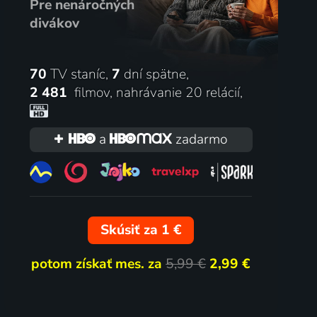
Pre nenáročných
ráma
2023
divákov
70
TV staníc,
7
dní spätne,
14 dielov
2 481
filmov
,
nahrávanie 20 relácií
,
a
zadarmo
Cez lupu
Skúsiť za 1 €
2026 | Správy
potom získať mes. za
5,99 €
2,99 €
175 dielov
81
%