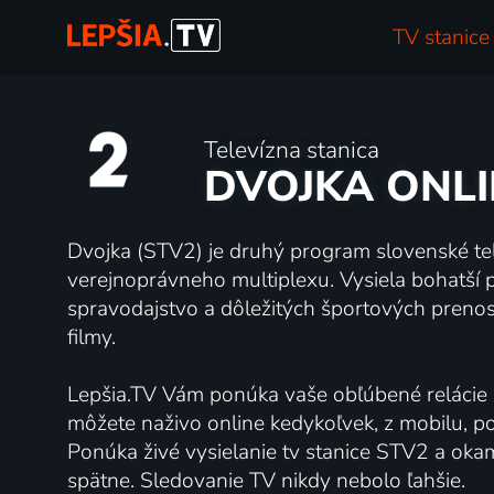
TV stanice
Televízna stanica
DVOJKA ONLI
Dvojka (STV2) je druhý program slovenské tel
verejnoprávneho multiplexu. Vysiela bohatší p
spravodajstvo a dôležitých športových prenosov
filmy.
Lepšia.TV Vám ponúka vaše obľúbené relácie b
môžete naživo online kedykoľvek, z mobilu, poč
Ponúka živé vysielanie tv stanice STV2 a oka
spätne. Sledovanie TV nikdy nebolo ľahšie.