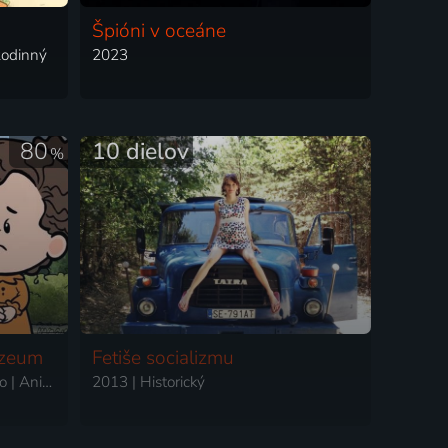
Špióni v oceáne
Rodinný
2023
80
10 dielov
%
úzeum
Fetiše socializmu
2019 | USA, Kanada, Francúzsko | Animovaný, Dobrodružný, Historický, Komédia, Rodinný, Science Fiction, Životopisný
2013 | Historický