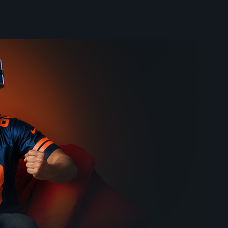
Ovečka Shaun
2007 | Veľká Británia | Animovaný, Komédia, Rodinný
21 dielov