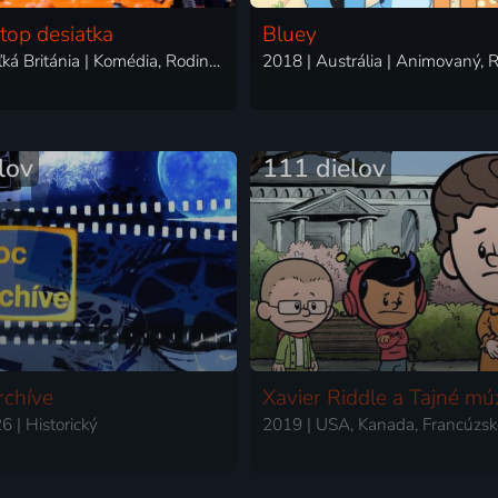
top desiatka
Bluey
2021 | Veľká Británia | Komédia, Rodinný
2018 | Austrália | Animovaný, 
lov
111 dielov
rchíve
Xavier Riddle a Tajné m
 | Historický