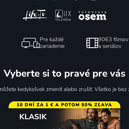
za kuchyňou
Retro noviny
Pre každé
9063 filmov
skoslovensko
2017-2026 | Magazín
zariadenie
a seriálov
Vyberte si to pravé pre vás
ôžete kedykoľvek zmeniť alebo zrušiť. Všetko je bez
10 DNÍ ZA 1 € A POTOM 50% ZĽAVA
KLASIK
Pozor na anjelov