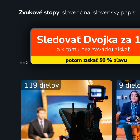
Zvukové stopy
: slovenčina, slovenský popis
Sledovať Dvojka za 1
a k tomu bez záväzku získať
xxx
119 dielov
9 diel