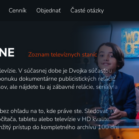
Cenník
Objednať
Časté otázky
NE
Zoznam televíznych staníc
evízie. V súčasnej dobe je Dvojka súčasťou
onuku dokumentárne publicistických relácií,
, ale nájdete tu aj zábavné relácie, seriály a
ez ohľadu na to, kde práve ste. Sledovať TV
ítača, tabletu alebo televízie v HD kvalite.
mžitý prístup do kompletného archívu 100 dní