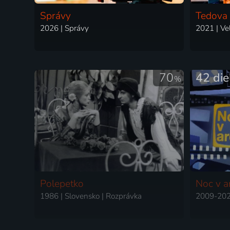
Správy
Tedova 
2026 | Správy
70
42 die
%
Polepetko
Noc v a
1986 | Slovensko | Rozprávka
2009-2026