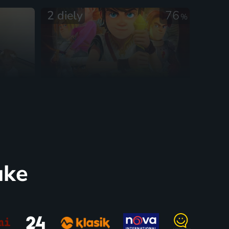
2 diely
76
%
Artur a spoločenstvo
avný
okrúhleho stola
2018-2019 | Francúzsko, Kanada, Nemecko, Švajčiarsko, Taliansko | Animovaný, Dobrodružný
uke