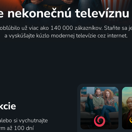
e nekonečnú
televíznu
ysielanie
Kúzelné mestečko
 obľúbilo už viac ako 140 000 zákazníkov. Staňte sa 
1982 | Československo | Rodin
a vyskúšajte kúzlo modernej televízie cez internet.
77
119 dielov
%
kcie
jezdci
Hymna SR
alebo si vychutnajte
1968 | Československo | Dráma, Vojnový
Publicistika, Správy
tým až 100 dní