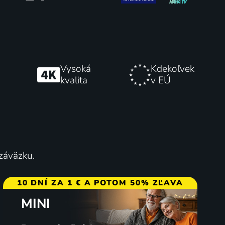
Vitajte vo väzení
Vysoká
Kdekoľvek
2024
kvalita
v EÚ
2 diely
 záväzku.
10 DNÍ ZA 1 € A POTOM 50% ZĽAVA
MINI
Teória o Kim Kardashian