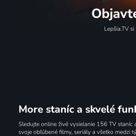
Objavt
Ahoj, Romale
Nočné v
Lepšia.TV si
2026 | Hudba
171 dielov
60
%
More staníc
a skvelé fun
Slimák Maťo a škriatok Klinček
Nebeští 
Sledujte online živé vysielanie 156 TV staníc 
1976 | Československo | Animovaný, Rozprávka
svoje obľúbené filmy, seriály a všetko medzi 