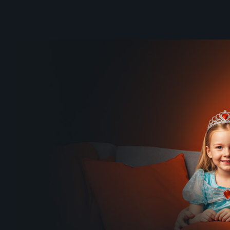
Štefan Margita jubiluje
Cyklopo
2017
2026 | Ce
6 dielov
102 di