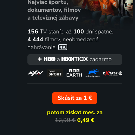
Najviac športu,
2026 | Počasie
2026 | Fu
dokumentov, filmov
a televíznej zábavy
156
TV staníc, až
100
dní spätne,
118 dielov
12 die
4 444
filmov
,
neobmedzené
nahrávanie
,
a
zadarmo
Večerníček
Vzbura
Skúsiť za 1 €
1968-2021 | Animovaný
potom získať mes. za
12,99 €
6,49 €
2 diely
22 die