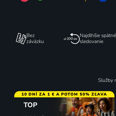
Odo
Safari 
Bez
Najdlhšie spätné
2021 | Veľká Británia, Poľsko | Animovaný, Rodinný
1991 | Če
záväzku
sledovanie
204 dielov
Služby m
10 DNÍ ZA 1 € A POTOM 50% ZĽAVA
TOP
Živá panoráma
Futbal