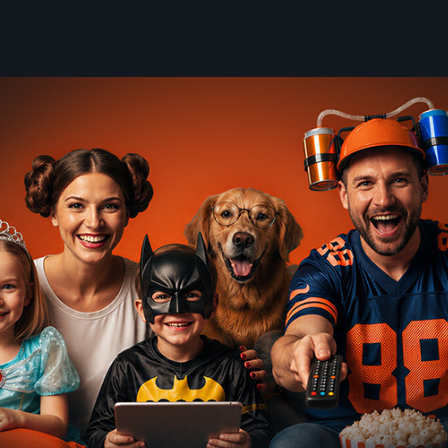
tulky
Krajinou vína
stovanie
2022
elov
12 dielov