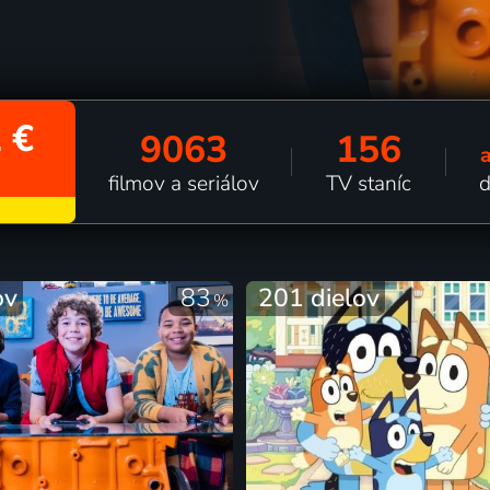
 €
9063
156
filmov a seriálov
TV staníc
d
ov
83
201 dielov
%