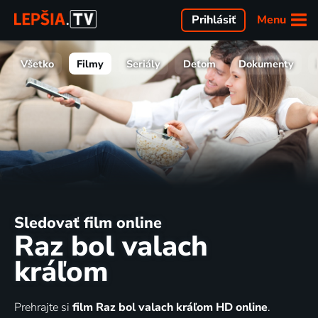
Menu
Prihlásiť
Všetko
Filmy
Seriály
Deťom
Dokumenty
Sledovať film online
Raz bol valach
kráľom
Prehrajte si
film Raz bol valach kráľom HD online
.