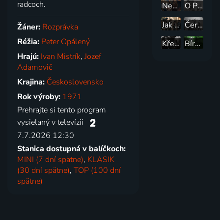
radcoch.
Nezbedná pohádka
O Pomněnce
Jak se ševcem šili čerti
Čert a Káča
Žáner:
Rozprávka
Réžia:
Peter Opálený
Křesadlo
Bírbal a sprisahanci
Hrajú:
Ivan Mistrík
,
Jozef
Adamovič
Krajina:
Československo
Rok výroby:
1971
Prehrajte si tento program
vysielaný v televízii
7.7.2026 12:30
Stanica dostupná v balíčkoch:
MINI (7 dní spätne)
,
KLASIK
(30 dní spätne)
,
TOP (100 dní
spätne)