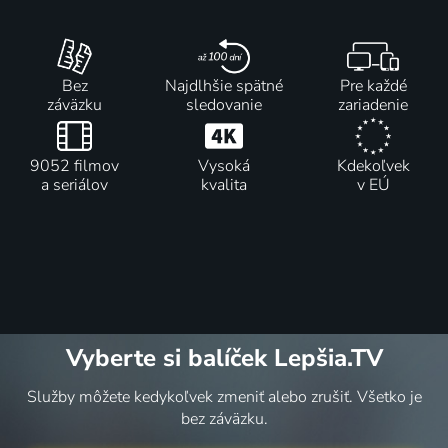
Bez
Najdlhšie spätné
Pre každé
záväzku
sledovanie
zariadenie
9052 filmov
Vysoká
Kdekoľvek
a seriálov
kvalita
v EÚ
Vyberte si balíček Lepšia.TV
Služby môžete kedykoľvek zmeniť alebo zrušiť. Všetko je
bez záväzku.