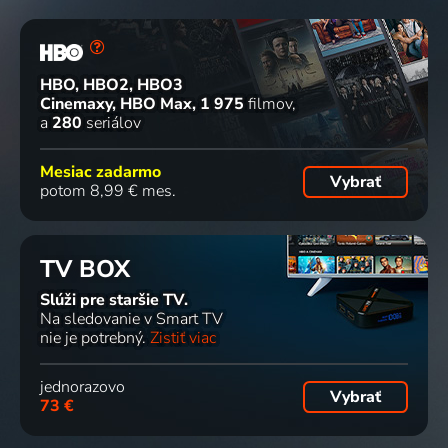
HBO, HBO2, HBO3
Cinemaxy, HBO Max
1 975
filmov
a
280
seriálov
Mesiac zadarmo
Vybrať
potom 8,99 € mes.
TV BOX
Slúži pre staršie TV.
Na sledovanie v Smart TV
nie je potrebný.
Zistiť viac
jednorazovo
Vybrať
73 €