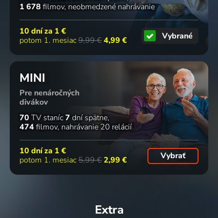
1 678
filmov
neobmedzené nahrávanie
10 dní za
1 €
Vybrané
potom 1. mesiac
9,99 €
4,99 €
MINI
Pre nenáročných
divákov
70
TV staníc
7
dní spätne
474
filmov
nahrávanie 20 relácií
10 dní za
1 €
Vybrať
potom 1. mesiac
5,99 €
2,99 €
Extra