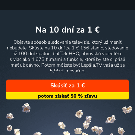
na 10 dní
za 1 €
Objavte spôsob sledovania televízie, ktorý už meniť
nebudete. Skúste na 10 dní za 1 € 156 staníc, sledovanie
až 100 dní spätne, balíček HBO, obrovskú videotéku
s viac ako 4 673 filmami a funkcie, ktoré by ste si priali
mať už dávno. Potom môžete byť Lepšia.TV vaša už za
5,99 € mesačne.
Skúsiť za 1 €