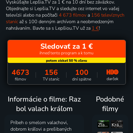
Vyskúšajte Lepšia.TV za 1 € na 10 dní bez záväzkov.
Objednajte si Lepšia.TV a sledujte cez internet vo vašej
televízii alebo na počítači
4 673 filmov
a
156 televíznych
staníc
až s 100 denným archívom a neobmedzeným
nahrávaním. Bavte sa s Lepšiou.TV už za
1 €
!
Sledovať za 1 €
ihneď tento program a k tomu
4673
156
100
darček
filmov
TV staníc
dní spätne
Informácie o filme: Raz
Podobné
bol valach kráľom
filmy
Príbeh o smelom valachovi,
Zlatá koza muzikantka
Král Honza
dobrom kráľovi a prešibaných