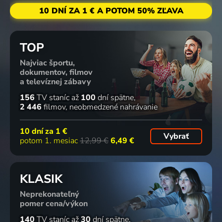
10 DNÍ ZA 1 € A POTOM 50% ZĽAVA
TOP
Najviac športu,
dokumentov, filmov
a televíznej zábavy
156
TV staníc
až
100
dní spätne
2 446
filmov
neobmedzené nahrávanie
10 dní za
1 €
Vybrať
potom 1. mesiac
12,99 €
6,49 €
KLASIK
Neprekonateľný
pomer cena/výkon
140
TV staníc
až
30
dní spätne