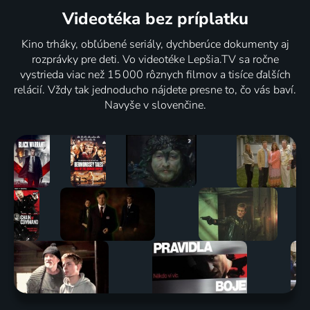
Videotéka
bez príplatku
Kino trháky, obľúbené seriály, dychberúce dokumenty aj
rozprávky pre deti. Vo videotéke Lepšia.TV sa ročne
vystrieda viac než 15 000 rôznych filmov a tisíce ďalších
relácií. Vždy tak jednoducho nájdete presne to, čo vás baví.
Navyše v slovenčine.