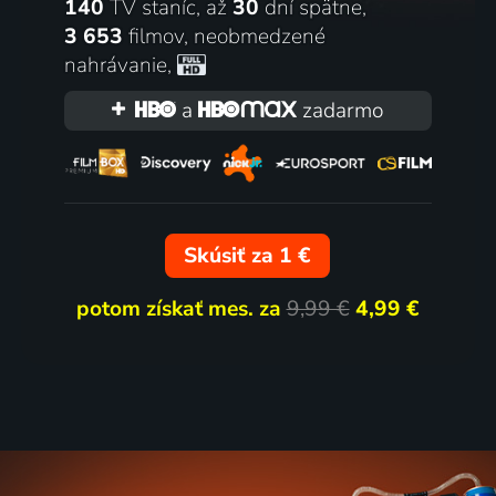
140
TV staníc, až
30
dní spätne,
3 653
filmov
,
neobmedzené
nahrávanie
,
a
zadarmo
Skúsiť za 1 €
potom získať mes. za
9,99 €
4,99 €