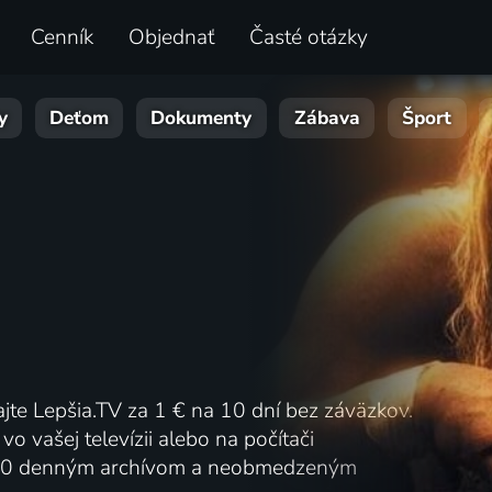
Cenník
Objednať
Časté otázky
y
Deťom
Dokumenty
Zábava
Šport
ajte Lepšia.TV za 1 € na 10 dní bez záväzkov.
vo vašej televízii alebo na počítači
00 denným archívom a neobmedzeným