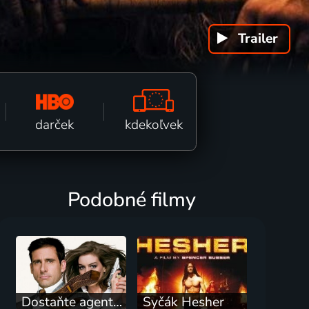
Trailer
k fi
kdekoľvek
darček
Podobné filmy
Dostaňte agenta Smarta!
Syčák Hesher