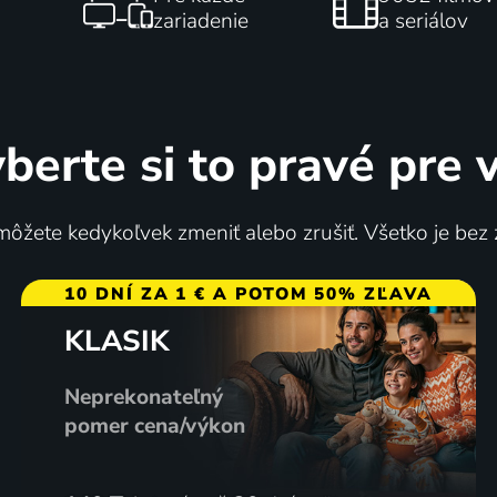
zariadenie
a seriálov
berte si to pravé pre 
ôžete kedykoľvek zmeniť alebo zrušiť. Všetko je bez
10 DNÍ ZA 1 € A POTOM 50% ZĽAVA
KLASIK
Neprekonateľný
pomer cena/výkon