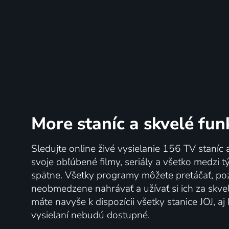
More staníc
a skvelé fun
Sledujte online živé vysielanie 156 TV staníc 
svoje obľúbené filmy, seriály a všetko medzi 
spätne. Všetky programy môžete pretáčať, po
neobmedzene nahrávať a užívať si ich za skve
máte navyše k dispozícii všetky stanice JOJ, a
vysielaní nebudú dostupné.