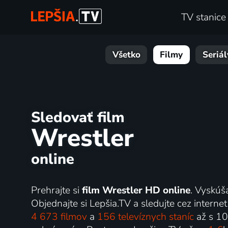
TV stanice
Všetko
Filmy
Seriál
Sledovať film
Wrestler
online
Prehrajte si
film Wrestler HD online
. Vyskúš
Objednajte si Lepšia.TV a sledujte cez internet 
4 673 filmov
a
156 televíznych staníc
až s 1