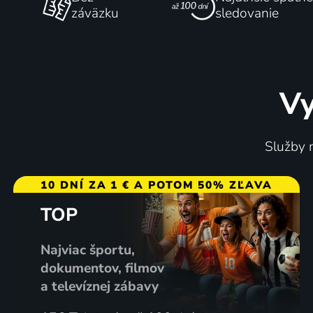
záväzku
sledovanie
Vy
Služby m
10 DNÍ ZA 1 € A POTOM 50% ZĽAVA
TOP
Najviac športu,
dokumentov, filmov
a televíznej zábavy