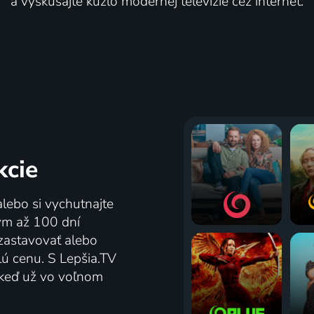
a vyskúšajte kúzlo modernej televízie cez internet.
kcie
alebo si vychutnajte
tým až 100 dní
zastavovať alebo
lú cenu. S Lepšia.TV
j keď už vo voľnom