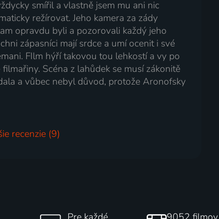
vždycky smířil a vlastně jsem mu ani nic
maticky režírovat. Jeho kamera za zády
 tam opravdu byli a pozorovali každý jeho
chni zápasníci mají srdce a umí ocenit i své
mani. FIlm hýří takovou tou lehkostí a vy po
 filmařiny. Scéna z lahůdek se musí zákonitě
ádala a vůbec nebyl důvod, protože Aronofsky
šie recenzie (9)
Pre každé
9052 filmov