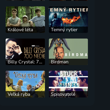
Králové léta
Temný rytier
Billy Crystal: 700 nedělí
Birdman
Veľká ryba
Spisovatelé