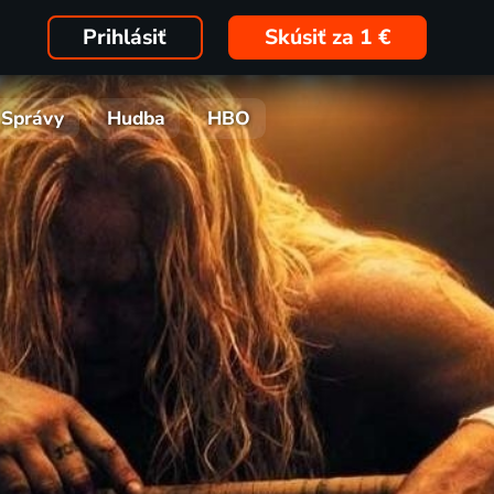
Prihlásiť
Skúsiť za 1 €
Správy
Hudba
HBO