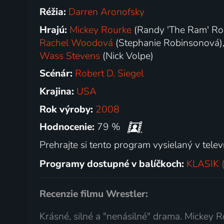
Réžia:
Darren Aronofsky
Hrajú:
Mickey Rourke
(Randy 'The Ram' Ro
Rachel Woodová
(Stephanie Robinsonová)
Wass Stevens
(Nick Volpe)
Scénár:
Robert D. Siegel
Krajina:
USA
Rok výroby:
2008
Hodnocenie:
79 %
Prehrajte si tento program vysielaný v televí
Programy dostupné v balíčkoch:
KLASIK (
Recenzie filmu Wrestler:
Krásné, silné a "nenásilné" drama. Mickey R