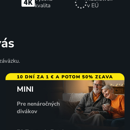
kvalita
v EÚ
vás
 záväzku.
10 DNÍ ZA 1 € A POTOM 50% ZĽAVA
MINI
Pre nenáročných
divákov