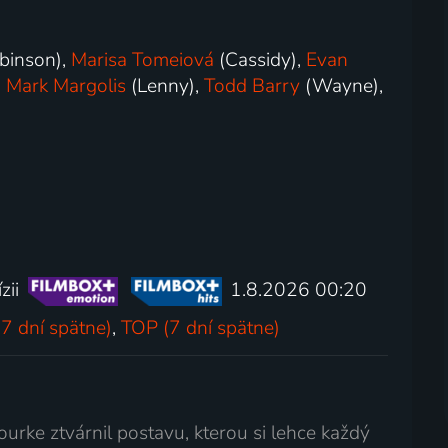
binson),
Marisa Tomeiová
(Cassidy),
Evan
,
Mark Margolis
(Lenny),
Todd Barry
(Wayne),
zii
1.8.2026 00:20
7 dní spätne)
,
TOP (7 dní spätne)
ourke ztvárnil postavu, kterou si lehce každý