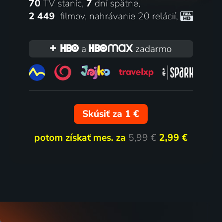
70
TV staníc,
7
dní spätne,
2 449
filmov
,
nahrávanie 20 relácií
,
a
zadarmo
Skúsiť za 1 €
potom získať mes. za
5,99 €
2,99 €