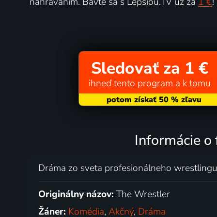
nahrávaním. Bavte sa s Lepšiou.TV už za
1 €
!
Sledovať za 1 €
ihneď tento program a k tomu
Informácie o 
Dráma zo sveta profesionálneho wrestlingu
Originálny názov:
The Wrestler
Žáner:
Komédia
,
Akčný
,
Dráma