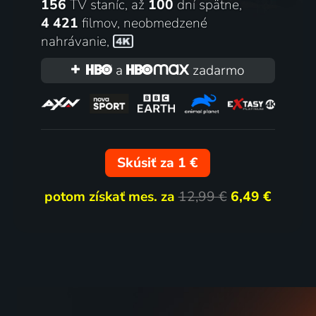
156
TV staníc, až
100
dní spätne,
4 421
filmov
,
neobmedzené
nahrávanie
,
a
zadarmo
Skúsiť za 1 €
potom získať mes. za
12,99 €
6,49 €