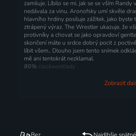
zamiluje. Líbilo se mi, jak se se vším Randy 
nedávala za vinu. Aronofsky umí skvěle dra
hlavního hrdiny posiluje zážitek, jako byste
ztrápený výraz. The Wrestler ukazuje, že vši
protivníky a chovat se jako opravdoví gentle
skončení máte u srdce dobrý pocit z poctivé
líbit všem.. Dlouho jsem tento snímek odkl
mě ani tentokrát nezklamal.
80%
clockworklady
Zobraziť ďal
Bez
Najdlhšie spätné