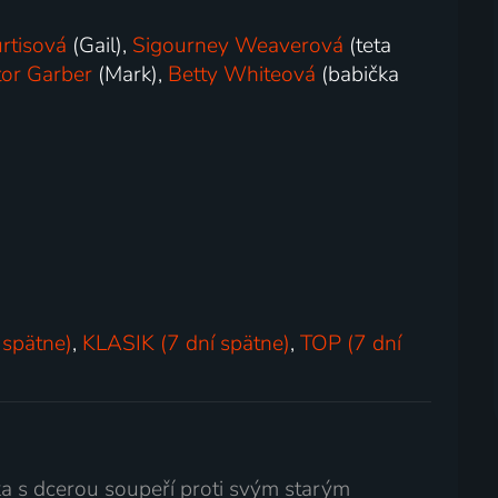
rtisová
(Gail),
Sigourney Weaverová
(teta
tor Garber
(Mark),
Betty Whiteová
(babička
 spätne)
,
KLASIK (7 dní spätne)
,
TOP (7 dní
a s dcerou soupeří proti svým starým