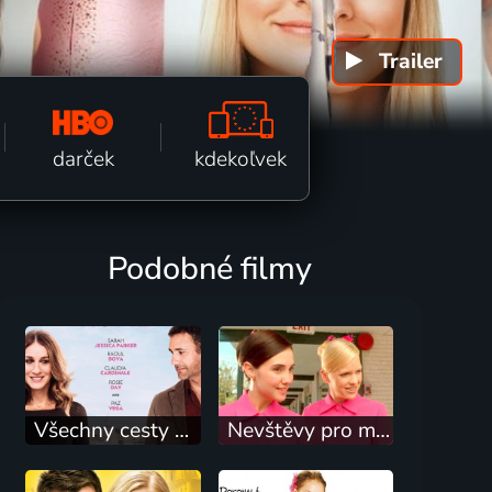
Trailer
k fi
kdekoľvek
darček
Podobné filmy
Všechny cesty vedou do Říma
Nevštěvy pro milionáře