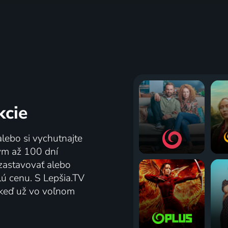
kcie
alebo si vychutnajte
tým až 100 dní
zastavovať alebo
lú cenu. S Lepšia.TV
j keď už vo voľnom