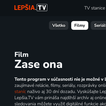
TV stanice
Všetko
Filmy
Seriál
Film
Zase ona
Tento program v súčasnosti nie je možné v 
zaujímavé relácie, filmy, seriály, rozprávky 
staníc
naživo aj 30 dní dozadu. Vyskúšajte Lep
Lepšia.TV vám prináša najdlhší archív aj onlin
sledovania môžete využiť digitálné funkcie ak