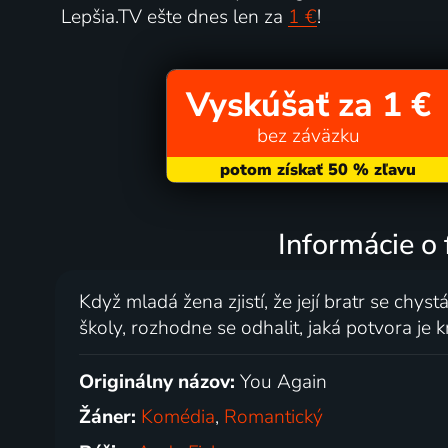
Lepšia.TV ešte dnes len za
1 €
!
Vyskúšať za 1 €
bez záväzku
Informácie o 
Když mladá žena zjistí, že její bratr se chystá
školy, rozhodne se odhalit, jaká potvora je
Originálny názov:
You Again
Žáner:
Komédia
,
Romantický