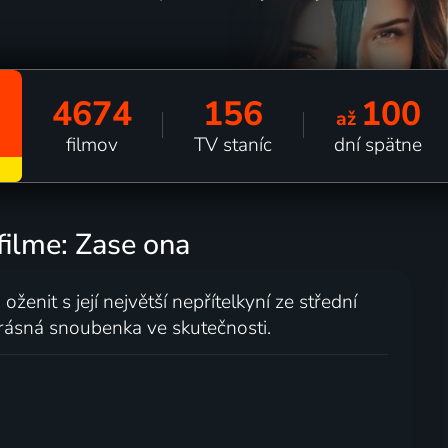
4674
156
100
až
filmov
TV staníc
dní spätne
filme: Zase ona
 oženit s její největší nepřítelkyní ze střední
 krásná snoubenka ve skutečnosti.