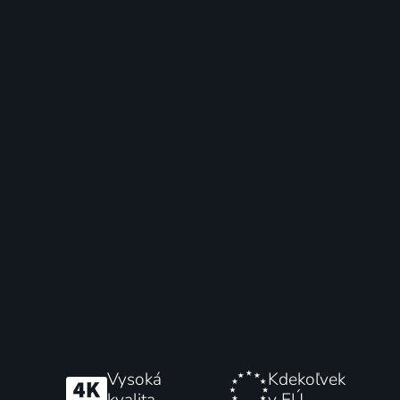
Vysoká
Kdekoľvek
kvalita
v EÚ