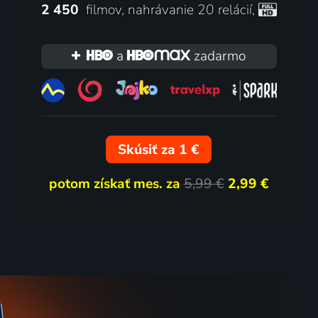
2 450
filmov
,
nahrávanie 20 relácií
,
a
zadarmo
Skúsiť za 1 €
potom získať mes. za
5,99 €
2,99 €