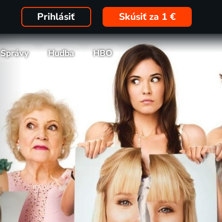
Prihlásiť
Skúsiť za 1 €
Správy
Hudba
HBO