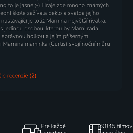
ng to je jasné ;-) Hraje zde mnoho známých
třední škole zažívala peklo a svatba jejího
astávající je totiž Marnina největší rivalka,
í s jedinou osobou, kterou by Marni ráda
 správnou holkou a jejím příšerným
 i Marnina maminka (Curtis) svojí noční můru
šie recenzie (2)
Pre každé
9045 filmov
zariadenie
a seriálov