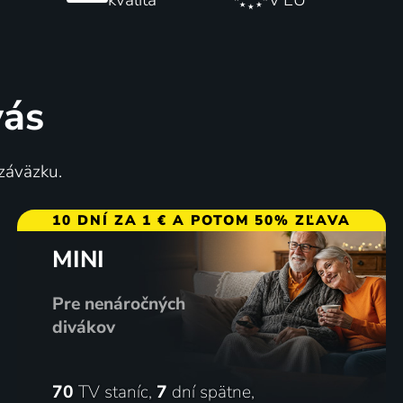
vás
 záväzku.
10 DNÍ ZA 1 € A POTOM 50% ZĽAVA
MINI
Pre nenáročných
divákov
70
TV staníc,
7
dní spätne,