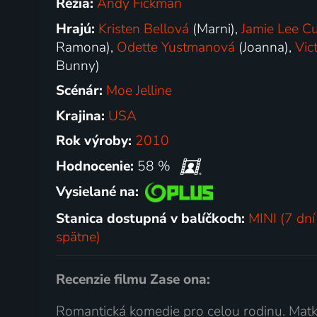
Réžia:
Andy Fickman
Hrajú:
Kristen Bellová
(Marni),
Jamie Lee Cu
Ramona),
Odette Yustmanová
(Joanna),
Vic
Bunny)
Scénár:
Moe Jelline
Krajina:
USA
Rok výroby:
2010
Hodnocenie:
58 %
Vysielané na:
Stanica dostupná v balíčkoch:
MINI (7 dní
spätne)
Recenzie filmu Zase ona:
Romantická komedie pro celou rodinu. Matk