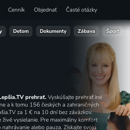
Cenník
Objednať
Časté otázky
y
Deťom
Dokumenty
Zábava
Šport
Lepšia.TV prehrať.
Vyskúšajte prehrať iné
online a k tomu 156 českých a zahraničných
TV
šia.TV za 1 € na 10 dní bez záväzkov.
e živé vysielanie. Pre maximálny komfort
o nahrávanie alebo pauza. Získajte svoju