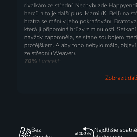
rivalkám ze střední. Nechybí zde Happyendi
herců a to je další plus. Marni (K. Bell) na s
bratra se mění v jeho pokračování. Bratrova n
která jí připomíná hrůzy z minulosti. Setkán
navždy zapomněla, se stane soubojem mezi
protějškem. A aby toho nebylo málo, objeví
ze střední (Weaver).
70%
LucicekF
Zobraziť ďal
Bez
Najdlhšie spätné
záväzku
sledovanie