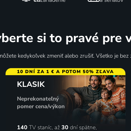
berte si to pravé pre 
ôžete kedykoľvek zmeniť alebo zrušiť. Všetko je bez
10 DNÍ ZA 1 € A POTOM 50% ZĽAVA
KLASIK
Neprekonateľný
pomer cena/výkon
140
TV staníc, až
30
dní spätne,