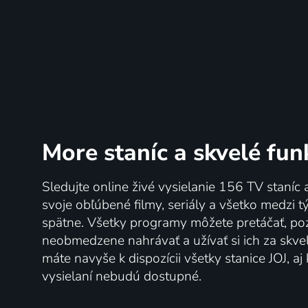
More staníc
a skvelé fun
Sledujte online živé vysielanie 156 TV staníc 
svoje obľúbené filmy, seriály a všetko medzi 
spätne. Všetky programy môžete pretáčať, po
neobmedzene nahrávať a užívať si ich za skve
máte navyše k dispozícii všetky stanice JOJ, a
vysielaní nebudú dostupné.