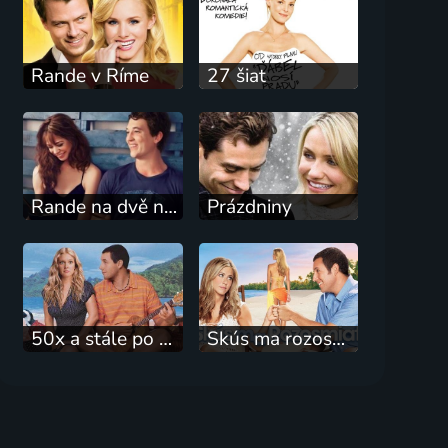
Rande v Ríme
27 šiat
Rande na dvě noci
Prázdniny
50x a stále po prvý raz
Skús ma rozosmiať