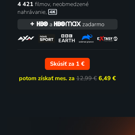
4 421
filmov
,
neobmedzené
nahrávanie
,
a
zadarmo
Skúsiť za 1 €
potom získať mes. za
12,99 €
6,49 €