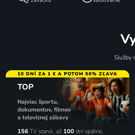
Vy
Služby m
10 DNÍ ZA 1 € A POTOM 50% ZĽAVA
TOP
Najviac športu,
dokumentov, filmov
a televíznej zábavy
156
TV staníc, až
100
dní spätne,