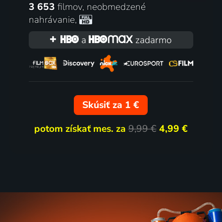
3 653
filmov
,
neobmedzené
nahrávanie
,
a
zadarmo
Skúsiť za 1 €
potom získať mes. za
9,99 €
4,99 €