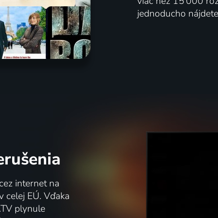
viac než 15 000 rôzn
jednoducho nájdete 
erušenia
cez internet na
k v celej EÚ. Vďaka
.TV plynule