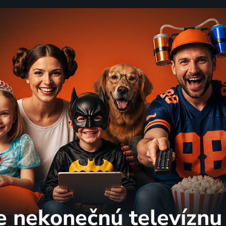
e nekonečnú
televíznu