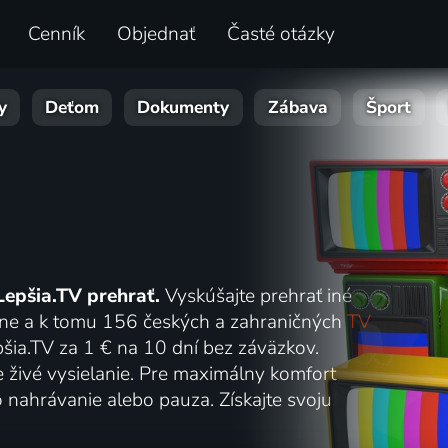
Cenník
Objednať
Časté otázky
y
Deťom
Dokumenty
Zábava
Šport
Lepšia.TV prehrať.
Vyskúšajte prehrať iné
online a k tomu 156 českých a zahraničných
TV
šia.TV za 1 € na 10 dní bez záväzkov.
e živé vysielanie. Pre maximálny komfort
o nahrávanie alebo pauza. Získajte svoju