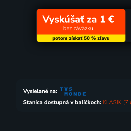
Vyskúšať za 1 €
bez záväzku
Vysielané na:
Stanica dostupná v balíčkoch:
KLASIK (7 