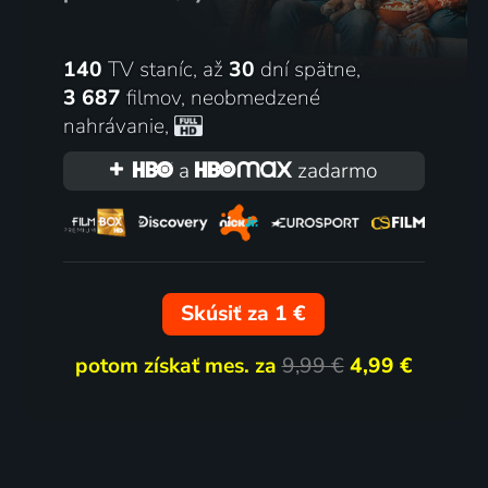
140
TV staníc, až
30
dní spätne,
3 687
filmov
,
neobmedzené
nahrávanie
,
a
zadarmo
Skúsiť za 1 €
potom získať mes. za
9,99 €
4,99 €