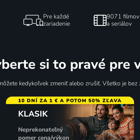
Pre každé
9071 filmov
zariadenie
a seriálov
berte si to pravé pre 
ôžete kedykoľvek zmeniť alebo zrušiť. Všetko je bez
10 DNÍ ZA 1 € A POTOM 50% ZĽAVA
KLASIK
Neprekonateľný
pomer cena/výkon