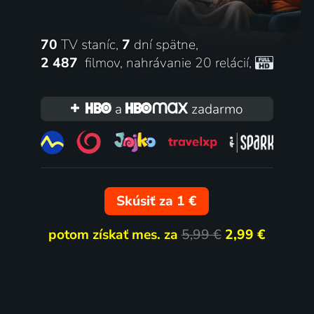
70
TV staníc,
7
dní spätne,
2 487
filmov
,
nahrávanie 20 relácií
,
a
zadarmo
Skúsiť za 1 €
potom získať mes. za
5,99 €
2,99 €