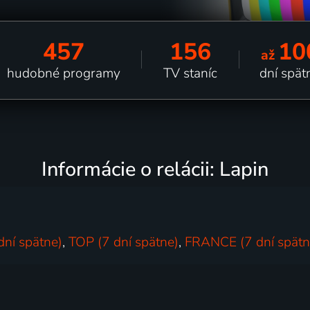
457
156
10
až
hudobné programy
TV staníc
dní spät
Informácie o relácii: Lapin
dní spätne)
,
TOP (7 dní spätne)
,
FRANCE (7 dní spätn