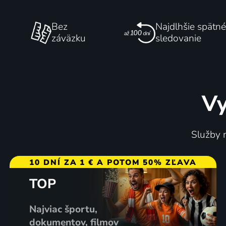
Bez
Najdlhšie spätné
záväzku
sledovanie
Vy
Služby m
10 DNÍ ZA 1 € A POTOM 50% ZĽAVA
TOP
Najviac športu,
dokumentov, filmov