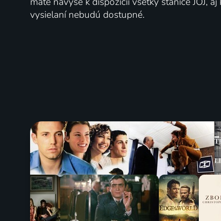
máte navyše k dispozícii všetky stanice JOJ, a
vysielaní nebudú dostupné.