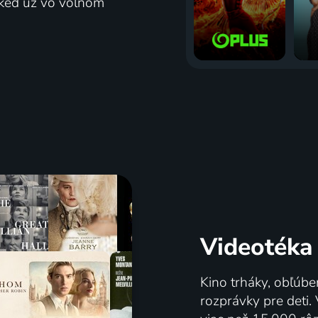
j keď už vo voľnom
Videotéka
Kino trháky, obľúbe
rozprávky pre deti.