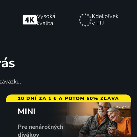
Vysoká
Kdekoľvek
kvalita
v EÚ
vás
 záväzku.
10 DNÍ ZA 1 € A POTOM 50% ZĽAVA
MINI
Pre nenáročných
divákov