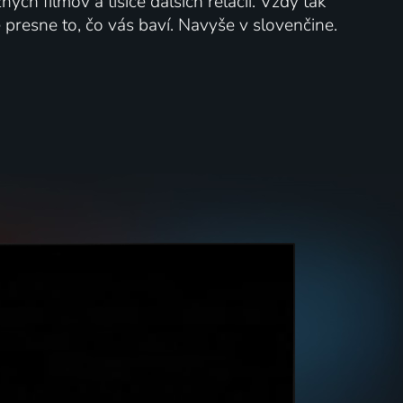
ych filmov a tisíce ďalších relácií. Vždy tak
presne to, čo vás baví. Navyše v slovenčine.