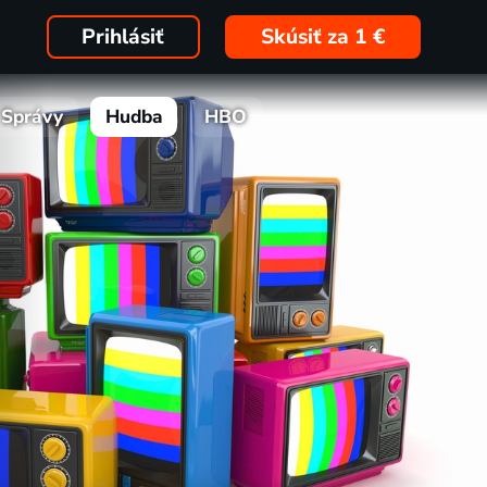
Prihlásiť
Skúsiť za 1 €
Správy
Hudba
HBO