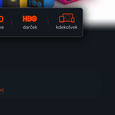
0
kdekoľvek
darček
ne
e)