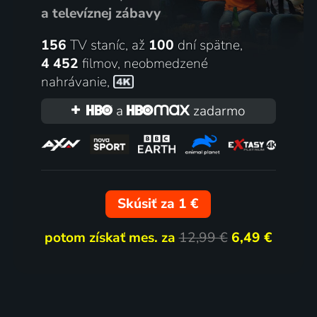
a televíznej zábavy
156
TV staníc, až
100
dní spätne,
4 452
filmov
,
neobmedzené
nahrávanie
,
a
zadarmo
Skúsiť za 1 €
potom získať mes. za
12,99 €
6,49 €