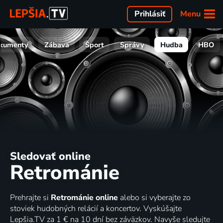
Menu
Prihlásiť
kumenty
Zábava
Šport
Správy
Hudba
HBO
Sledovať online
Retrománie
Prehrajte si
Retrománie online
alebo si vyberajte zo
stoviek hudobných relácií a koncertov. Vyskúšajte
Lepšia.TV za 1 € na 10 dní bez záväzkov. Navyše sledujte