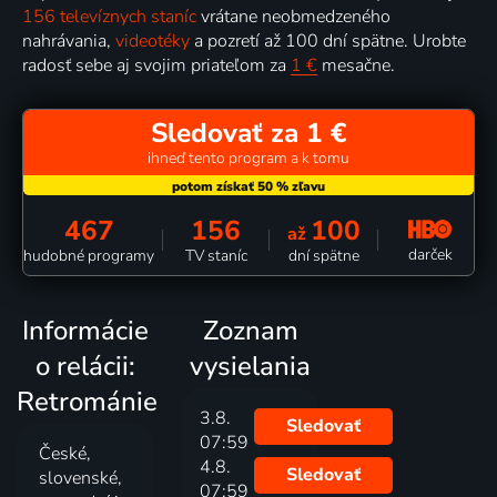
156 televíznych staníc
vrátane neobmedzeného
nahrávania,
videotéky
a pozretí až 100 dní spätne. Urobte
radosť sebe aj svojim priateľom za
1 €
mesačne.
Sledovať za 1 €
ihneď tento program a k tomu
467
156
100
až
darček
hudobné programy
TV staníc
dní spätne
Informácie
Zoznam
o relácii:
vysielania
Retrománie
3.8.
Sledovať
07:59
České,
4.8.
Sledovať
slovenské,
07:59