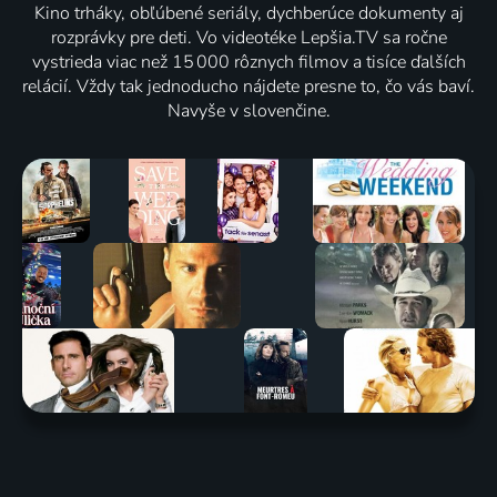
Kino trháky, obľúbené seriály, dychberúce dokumenty aj
rozprávky pre deti. Vo videotéke Lepšia.TV sa ročne
vystrieda viac než 15 000 rôznych filmov a tisíce ďalších
relácií. Vždy tak jednoducho nájdete presne to, čo vás baví.
Navyše v slovenčine.