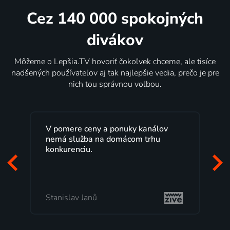
Cez 140 000 spokojných
divákov
Môžeme o Lepšia.TV hovoriť čokoľvek chceme, ale tisíce
nadšených používateľov aj tak najlepšie vedia, prečo je pre
nich tou správnou voľbou.
a ponuky kanálov
Lepšia.TV sledujem už nieko
a domácom trhu
rokov s maximálnou spokojn
Veľký výber programov a mo
pozerať, kedy sa mi hodí, je 
to, čo mi vyhovuje.
Milada Tomešová