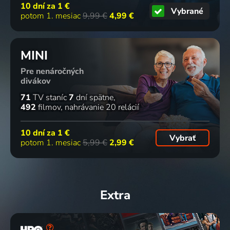
10 dní za
1 €
Vybrané
potom 1. mesiac
9,99 €
4,99 €
MINI
Pre nenáročných
divákov
71
TV staníc
7
dní spätne
492
filmov
nahrávanie 20 relácií
10 dní za
1 €
Vybrať
potom 1. mesiac
5,99 €
2,99 €
Extra