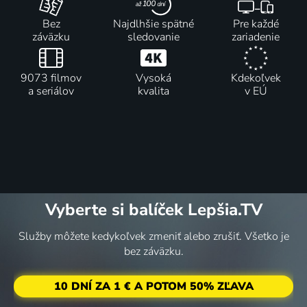
Bez
Najdlhšie spätné
Pre každé
záväzku
sledovanie
zariadenie
9073 filmov
Vysoká
Kdekoľvek
a seriálov
kvalita
v EÚ
Vyberte si balíček Lepšia.TV
Služby môžete kedykoľvek zmeniť alebo zrušiť. Všetko je
bez záväzku.
10 DNÍ ZA 1 € A POTOM 50% ZĽAVA