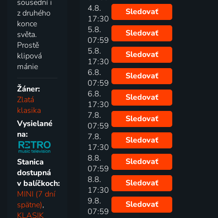
sousední i
4.8.
Sledovať
z druhého
17:30
konce
5.8.
Sledovať
světa.
07:59
Prostě
5.8.
Sledovať
klipová
17:30
mánie
6.8.
Sledovať
07:59
Žáner:
6.8.
Sledovať
Zlatá
17:30
klasika
7.8.
Sledovať
Vysielané
07:59
na:
7.8.
Sledovať
17:30
8.8.
Sledovať
Stanica
07:59
dostupná
8.8.
Sledovať
v balíčkoch:
17:30
MINI (7 dní
9.8.
Sledovať
spätne)
,
07:59
KLASIK