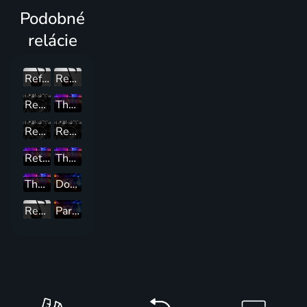
Podobné
relácie
Refresh
Replay 90'
Replay 80'
The 90's
Republika
Rekreace
Retro Mix
The 80's
The 00's
Don't Stop The Dance
Repete
Partyzone