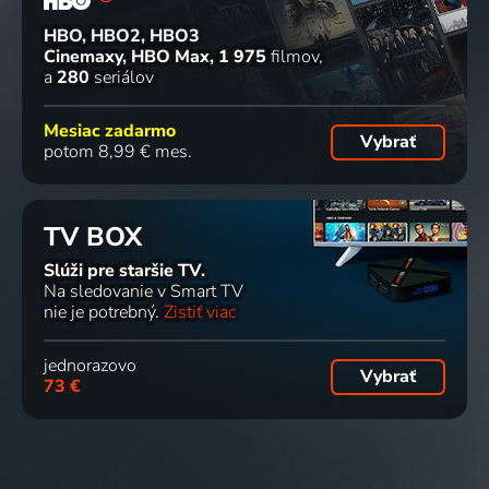
HBO, HBO2, HBO3
Cinemaxy, HBO Max
1 975
filmov
a
280
seriálov
Mesiac zadarmo
Vybrať
potom 8,99 € mes.
TV BOX
Slúži pre staršie TV.
Na sledovanie v Smart TV
nie je potrebný.
Zistiť viac
jednorazovo
Vybrať
73 €