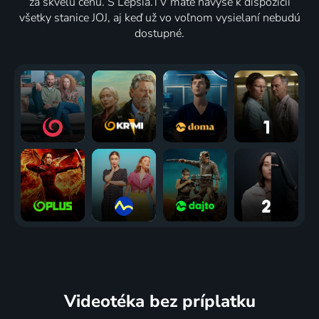
za skvelú cenu. S Lepšia.TV máte navyše k dispozícii
všetky stanice JOJ, aj keď už vo voľnom vysielaní nebudú
dostupné.
Videotéka
bez príplatku