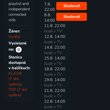
playlist and
7.8.
Sledovať
independent
22:00
connected
8.8.
Sledovať
vids
14:00
11.8. 22:00
Žáner:
bude v TV
Hudba
12.8. 14:00
bude v TV
Vysielané
14.8. 22:00
na:
bude v TV
Stanica
15.8. 14:00
dostupná
bude v TV
v balíčkoch:
18.8. 22:00
KLASIK
bude v TV
(7 dní
19.8. 14:00
spätne)
,
bude v TV
TOP (7 dní
21.8. 22:00
spätne)
bude v TV
22.8. 14:00
bude v TV