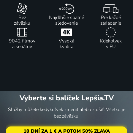
Bez
Najdlhšie spätné
Pre každé
záväzku
sledovanie
zariadenie
9042 filmov
Vysoká
Kdekoľvek
a seriálov
kvalita
v EÚ
Vyberte si balíček Lepšia.TV
Služby môžete kedykoľvek zmeniť alebo zrušiť. Všetko je
bez záväzku.
10 DNÍ ZA 1 € A POTOM 50% ZĽAVA