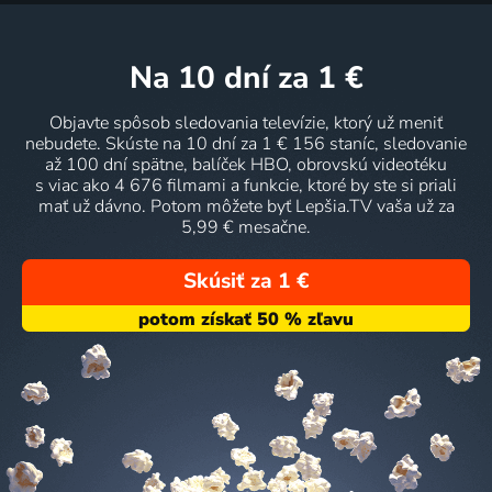
na 10 dní
za 1 €
Objavte spôsob sledovania televízie, ktorý už meniť
nebudete. Skúste na 10 dní za 1 € 156 staníc, sledovanie
až 100 dní spätne, balíček HBO, obrovskú videotéku
s viac ako 4 676 filmami a funkcie, ktoré by ste si priali
mať už dávno. Potom môžete byť Lepšia.TV vaša už za
5,99 € mesačne.
Skúsiť za 1 €