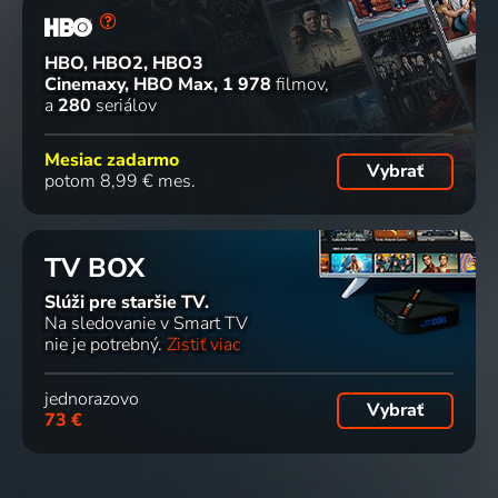
HBO, HBO2, HBO3
Cinemaxy, HBO Max
1 978
filmov
a
280
seriálov
Mesiac zadarmo
Vybrať
potom 8,99 € mes.
TV BOX
Slúži pre staršie TV.
Na sledovanie v Smart TV
nie je potrebný.
Zistiť viac
jednorazovo
Vybrať
73 €