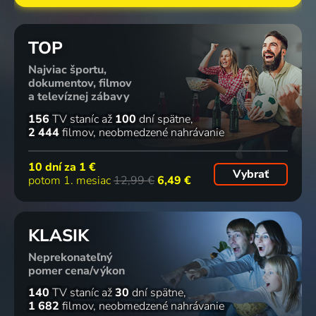
TOP
Najviac športu,
dokumentov, filmov
a televíznej zábavy
156
TV staníc
až
100
dní spätne
2 444
filmov
neobmedzené nahrávanie
10 dní za
1 €
Vybrať
potom 1. mesiac
12,99 €
6,49 €
KLASIK
Neprekonateľný
pomer cena/výkon
140
TV staníc
až
30
dní spätne
1 682
filmov
neobmedzené nahrávanie