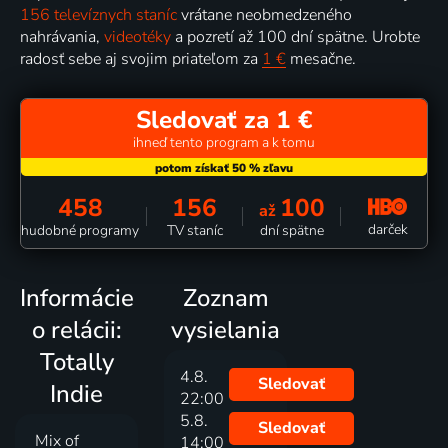
156 televíznych staníc
vrátane neobmedzeného
nahrávania,
videotéky
a pozretí až 100 dní spätne. Urobte
radosť sebe aj svojim priateľom za
1 €
mesačne.
Sledovať za 1 €
ihneď tento program a k tomu
458
156
100
až
darček
hudobné programy
TV staníc
dní spätne
Informácie
Zoznam
o relácii:
vysielania
Totally
4.8.
Sledovať
Indie
22:00
5.8.
Sledovať
Mix of
14:00