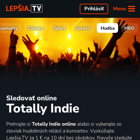
Menu
Prihlásiť
kumenty
Zábava
Šport
Správy
Hudba
HBO
Sledovať online
Totally Indie
Prehrajte si
Totally Indie online
alebo si vyberajte zo
stoviek hudobných relácií a koncertov. Vyskúšajte
Lepšia.TV za 1 € na 10 dní bez záväzkov. Navyše sledujte