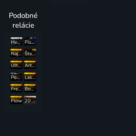
Podobné
relácie
Hvězdný festival v Montreux
Písničky z Lucerny
Najlepší mix hitov
Štefan Margita a jeho hosté
Ultra Mix
Artist Breakout
Popstory
Lasica píše Čekovskému
Fresh Out The Box
Bounce & Fun
Flow
20 let společné plavby