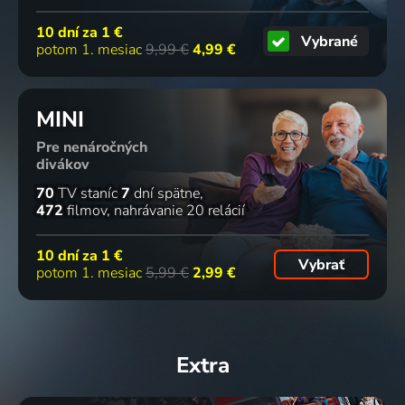
10 dní za
1 €
Vybrané
potom 1. mesiac
9,99 €
4,99 €
MINI
Pre nenáročných
divákov
70
TV staníc
7
dní spätne
472
filmov
nahrávanie 20 relácií
10 dní za
1 €
Vybrať
potom 1. mesiac
5,99 €
2,99 €
Extra