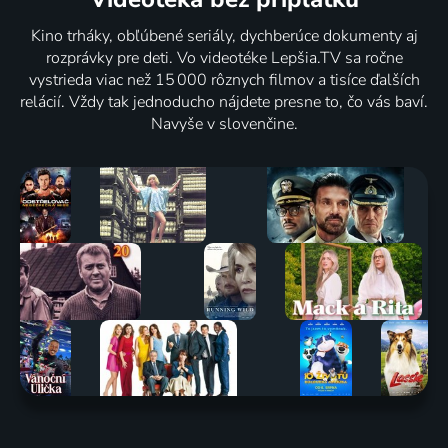
Kino trháky, obľúbené seriály, dychberúce dokumenty aj
rozprávky pre deti. Vo videotéke Lepšia.TV sa ročne
vystrieda viac než 15 000 rôznych filmov a tisíce ďalších
relácií. Vždy tak jednoducho nájdete presne to, čo vás baví.
Navyše v slovenčine.