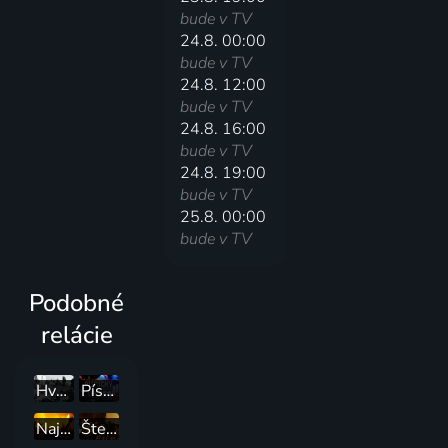
bude v TV
24.8. 00:00
bude v TV
24.8. 12:00
bude v TV
24.8. 16:00
bude v TV
24.8. 19:00
bude v TV
25.8. 00:00
bude v TV
Podobné
relácie
Hvězdný festival v Montreux
Písničky z Lucerny
Najlepší mix hitov
Štefan Margita a jeho hosté