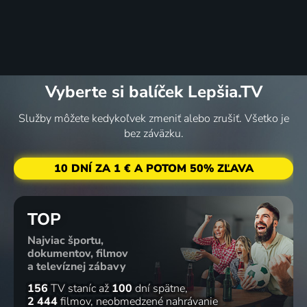
Vyberte si balíček Lepšia.TV
Služby môžete kedykoľvek zmeniť alebo zrušiť. Všetko je
bez záväzku.
10 DNÍ ZA 1 € A POTOM 50% ZĽAVA
TOP
Najviac športu,
dokumentov, filmov
a televíznej zábavy
156
TV staníc
až
100
dní spätne
2 444
filmov
neobmedzené nahrávanie