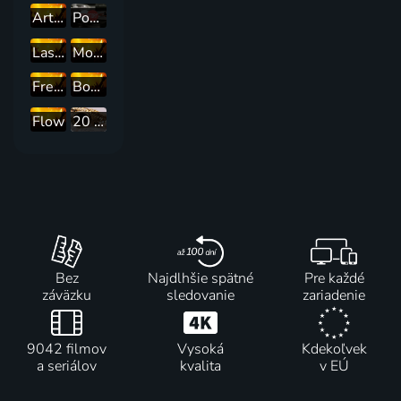
Artist Breakout
Popstory
Lasica píše Čekovskému
Morning Spin
Fresh Out The Box
Bounce & Fun
Flow
20 let společné plavby
Bez
Najdlhšie spätné
Pre každé
záväzku
sledovanie
zariadenie
9042 filmov
Vysoká
Kdekoľvek
a seriálov
kvalita
v EÚ