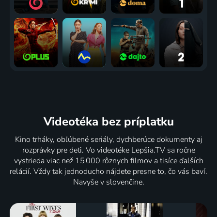
Videotéka
bez príplatku
Kino trháky, obľúbené seriály, dychberúce dokumenty aj
rozprávky pre deti. Vo videotéke Lepšia.TV sa ročne
vystrieda viac než 15 000 rôznych filmov a tisíce ďalších
relácií. Vždy tak jednoducho nájdete presne to, čo vás baví.
Navyše v slovenčine.