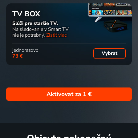
TV BOX
Slúži pre staršie TV.
Na sledovanie v Smart TV
nie je potrebný.
Zistiť viac
jednorazovo
Vybrať
73 €
Aktivovať za
1 €