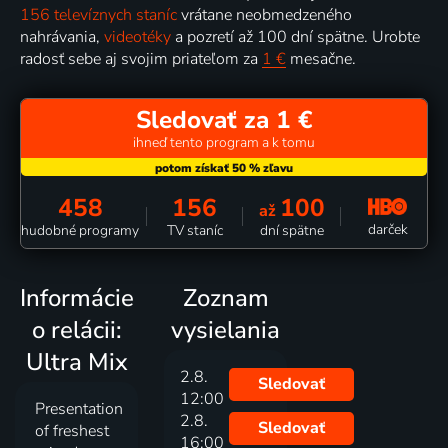
156 televíznych staníc
vrátane neobmedzeného
nahrávania,
videotéky
a pozretí až 100 dní spätne. Urobte
radosť sebe aj svojim priateľom za
1 €
mesačne.
Sledovať za 1 €
ihneď tento program a k tomu
458
156
100
až
darček
hudobné programy
TV staníc
dní spätne
Informácie
Zoznam
o relácii:
vysielania
Ultra Mix
2.8.
Sledovať
12:00
Presentation
2.8.
Sledovať
of freshest
16:00