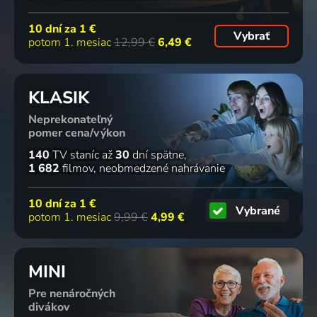
10 dní za
1 €
Vybrať
potom 1. mesiac
12,99 €
6,49 €
KLASIK
Neprekonateľný
pomer cena/výkon
140
TV staníc
až
30
dní spätne
1 682
filmov
neobmedzené nahrávanie
10 dní za
1 €
Vybrané
potom 1. mesiac
9,99 €
4,99 €
MINI
Pre nenáročných
divákov