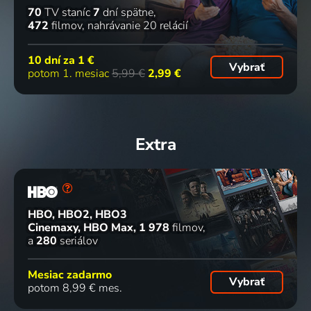
70
TV staníc
7
dní spätne
472
filmov
nahrávanie 20 relácií
10 dní za
1 €
Vybrať
potom 1. mesiac
5,99 €
2,99 €
Extra
HBO, HBO2, HBO3
Cinemaxy, HBO Max
1 978
filmov
a
280
seriálov
Mesiac zadarmo
Vybrať
potom 8,99 € mes.