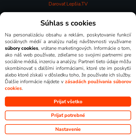
Darovať Lepšia.TV
Videotéka
Súhlas s cookies
Na personalizáciu obsahu a reklám, poskytovanie funkcií
sociálnych médií a analýzu našej návštevnosti využívame
súbory cookies
, vrátane marketingových. Informácie o tom,
ako náš web používate, zdieľame so svojimi partnermi pre
sociálne médiá, inzerciu a analýzy. Partneri tieto údaje môžu
skombinovať s ďalšími informáciami, ktoré ste im poskytli
alebo ktoré získali v dôsledku toho, že používate ich služby.
Ďalšie informácie nájdete v
zásadách používania súborov
cookies
.
Prijať všetko
Copyright © goNET s.r.o. Na tomto webe sú zobrazované obrázky
z relácií TV staníc, ktoré môžete sledovať v Lepšia.TV.
Prijať potrebné
Nastavenie