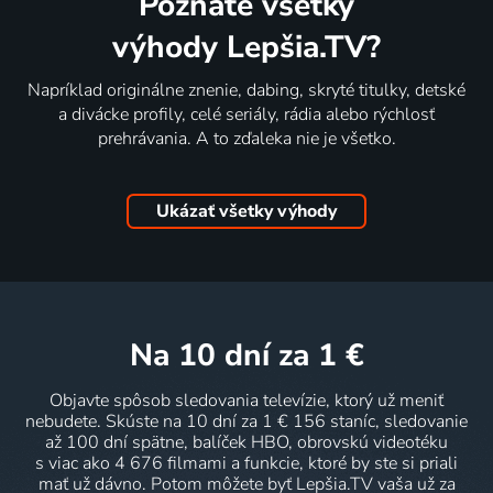
Poznáte všetky
výhody Lepšia.TV?
Napríklad originálne znenie, dabing, skryté titulky, detské
a divácke profily, celé seriály, rádia alebo rýchlosť
prehrávania. A to zďaleka nie je všetko.
Ukázať všetky výhody
na 10 dní
za 1 €
Objavte spôsob sledovania televízie, ktorý už meniť
nebudete. Skúste na 10 dní za 1 € 156 staníc, sledovanie
až 100 dní spätne, balíček HBO, obrovskú videotéku
s viac ako 4 676 filmami a funkcie, ktoré by ste si priali
mať už dávno. Potom môžete byť Lepšia.TV vaša už za