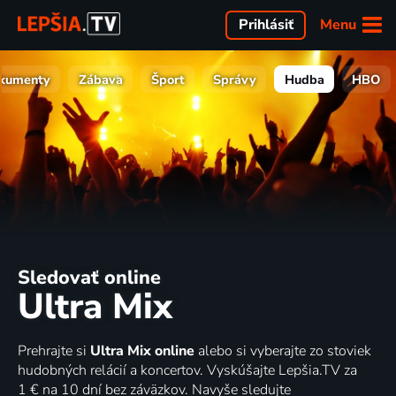
Menu
Prihlásiť
kumenty
Zábava
Šport
Správy
Hudba
HBO
Sledovať online
Ultra Mix
Prehrajte si
Ultra Mix online
alebo si vyberajte zo stoviek
hudobných relácií a koncertov. Vyskúšajte Lepšia.TV za
1 € na 10 dní bez záväzkov. Navyše sledujte