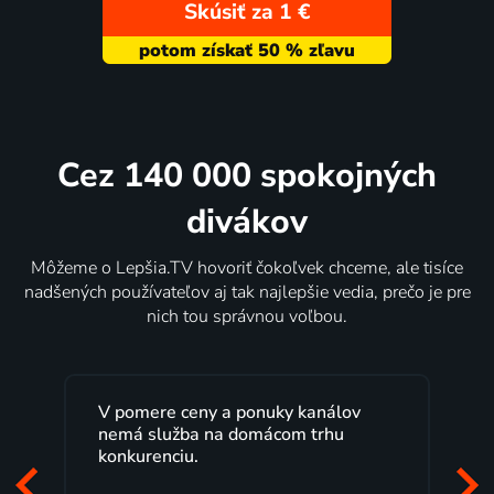
Skúsiť za 1 €
Cez 140 000 spokojných
divákov
Môžeme o Lepšia.TV hovoriť čokoľvek chceme, ale tisíce
nadšených používateľov aj tak najlepšie vedia, prečo je pre
nich tou správnou voľbou.
V pomere ceny a ponuky kanálov
nemá služba na domácom trhu
konkurenciu.