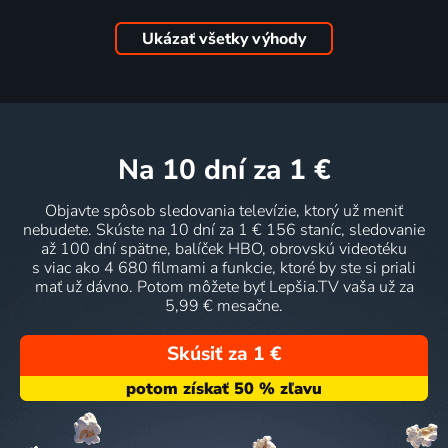
Ukázať všetky výhody
na 10 dní
za 1 €
Objavte spôsob sledovania televízie, ktorý už meniť
nebudete. Skúste na 10 dní za 1 € 156 staníc, sledovanie
až 100 dní spätne, balíček HBO, obrovskú videotéku
s viac ako 4 680 filmami a funkcie, ktoré by ste si priali
mať už dávno. Potom môžete byť Lepšia.TV vaša už za
5,99 € mesačne.
Skúsiť za 1 €