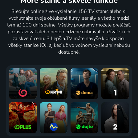
More staníc
a skvelé funkcie
Sledujte online živé vysielanie 156 TV staníc alebo si
vychutnajte svoje obľúbené filmy, seriály a všetko medzi
tým až 100 dní spätne. Všetky programy môžete pretáčať,
pozastavovať alebo neobmedzene nahrávať a užívať si ich
za skvelú cenu. S Lepšia.TV máte navyše k dispozícii
všetky stanice JOJ, aj keď už vo voľnom vysielaní nebudú
dostupné.