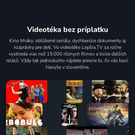
Videotéka
bez príplatku
Kino trháky, obľúbené seriály, dychberúce dokumenty aj
rozprávky pre deti. Vo videotéke Lepšia.TV sa ročne
vystrieda viac než 15 000 rôznych filmov a tisíce ďalších
relácií. Vždy tak jednoducho nájdete presne to, čo vás baví.
Navyše v slovenčine.