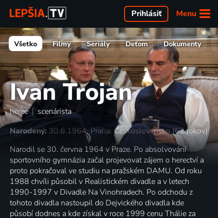
Menu
Prihlásiť
Všetko
Filmy
Seriály
Deťom
Dokumenty
Ivan Trojan
herec
|
scenárista
Narodený:
30.6.1964, Praha, Československo (62 rokov)
Narodil se 30. června 1964 v Praze. Po absolvování
sportovního gymnázia začal projevovat zájem o herectví a
proto pokračoval ve studiu na pražském DAMU. Od roku
1988 chvíli působil v Realistickém divadle a v letech
1990-1997 v Divadle Na Vinohradech. Po odchodu z
tohoto divadla nastoupil do Dejvického divadla kde
působí dodnes a kde získal v roce 1999 cenu Thálie za