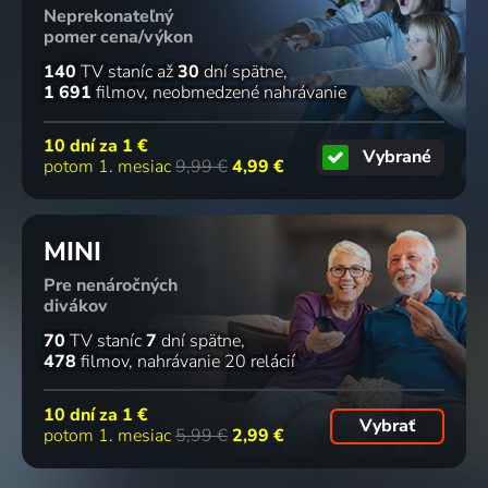
Neprekonateľný
pomer cena/výkon
140
TV staníc
až
30
dní spätne
1 691
filmov
neobmedzené nahrávanie
10 dní za
1 €
Vybrané
potom 1. mesiac
9,99 €
4,99 €
MINI
Pre nenáročných
divákov
70
TV staníc
7
dní spätne
478
filmov
nahrávanie 20 relácií
10 dní za
1 €
Vybrať
potom 1. mesiac
5,99 €
2,99 €