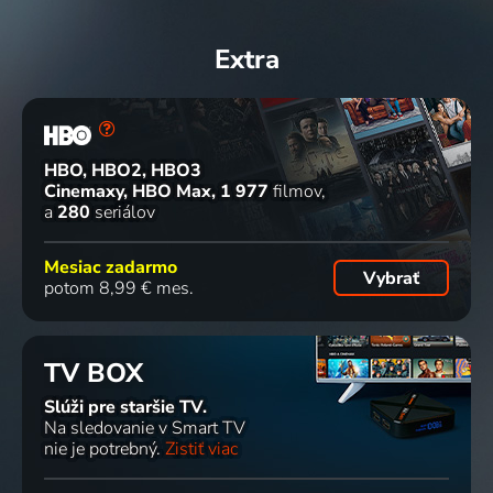
Extra
HBO, HBO2, HBO3
Cinemaxy, HBO Max
1 977
filmov
a
280
seriálov
Mesiac zadarmo
Vybrať
potom 8,99 € mes.
TV BOX
Slúži pre staršie TV.
Na sledovanie v Smart TV
nie je potrebný.
Zistiť viac