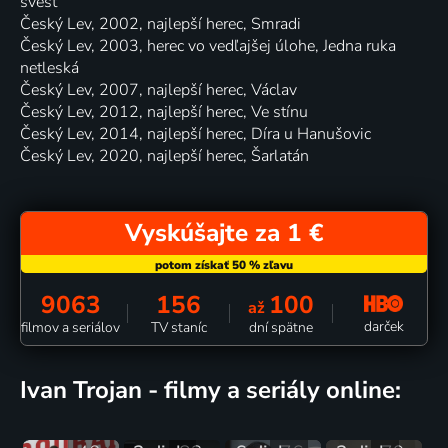
svést
Český Lev, 2002, najlepší herec, Smradi
Český Lev, 2003, herec vo vedľajšej úlohe, Jedna ruka
netleská
Český Lev, 2007, najlepší herec, Václav
Český Lev, 2012, najlepší herec, Ve stínu
Český Lev, 2014, najlepší herec, Díra u Hanušovic
Český Lev, 2020, najlepší herec, Šarlatán
Vyskúšajte za 1 €
9063
156
100
až
darček
filmov a seriálov
TV staníc
dní spätne
Ivan Trojan - filmy a seriály online: