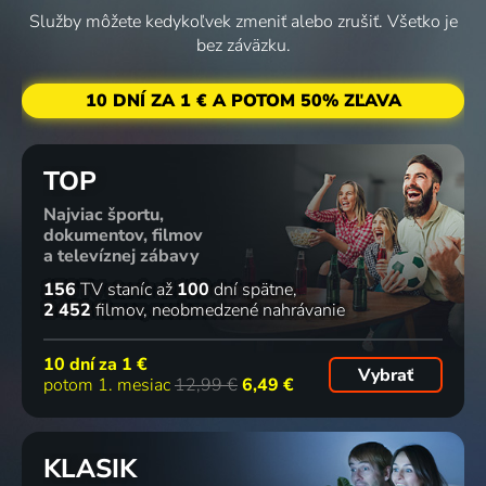
Služby môžete kedykoľvek zmeniť alebo zrušiť. Všetko je
Díra u
bez záväzku.
Hanusovic
2014 | Dráma, Komédia
10 DNÍ ZA 1 € A POTOM 50% ZĽAVA
TOP
Najviac športu,
dokumentov, filmov
a televíznej zábavy
156
TV staníc
až
100
dní spätne
2 452
filmov
neobmedzené nahrávanie
10 dní za
1 €
Vybrať
potom 1. mesiac
12,99 €
6,49 €
KLASIK