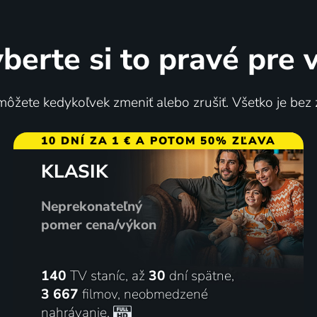
berte si to pravé pre 
ôžete kedykoľvek zmeniť alebo zrušiť. Všetko je bez
10 DNÍ ZA 1 € A POTOM 50% ZĽAVA
KLASIK
Neprekonateľný
pomer cena/výkon
140
TV staníc, až
30
dní spätne,
3 667
filmov
,
neobmedzené
nahrávanie
,