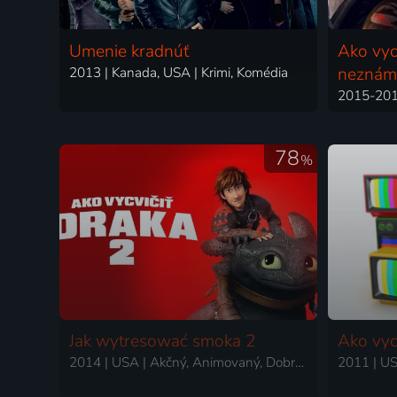
Umenie kradnúť
Ako vyc
2013 | Kanada, USA | Krimi, Komédia
neznám
78
%
Jak wytresować smoka 2
Ako vyc
2014 | USA | Akčný, Animovaný, Dobrodružný, Fantasy, Komédia, Rodinný