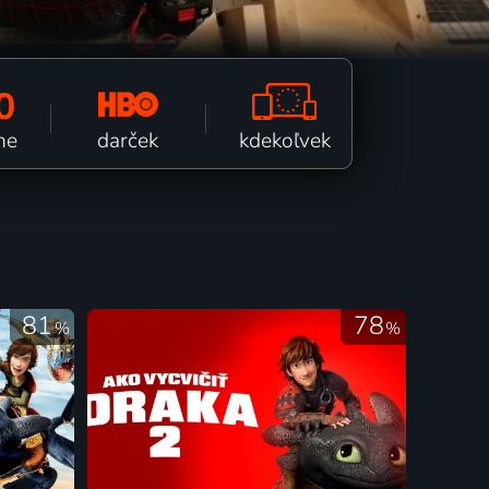
0
kdekoľvek
darček
ne
81
78
%
%