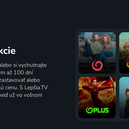
kcie
alebo si vychutnajte
tým až 100 dní
zastavovať alebo
lú cenu. S Lepšia.TV
j keď už vo voľnom