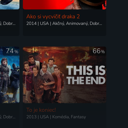
Ako si vycvičiť draka 2
2010 | USA | Animovaný, Akčný, Dobrodružný, Fantasy, Rodinný
2014 | USA | Akčný, Animovaný, Dobrodružný, Fantasy, Komédia, Rodinný
74
66
%
%
To je koniec!
2019 | USA | Animovaný, Akčný, Dobrodružný, Dráma, Fantasy, Komédia, Rozprávka, Rodinný
2013 | USA | Komédia, Fantasy