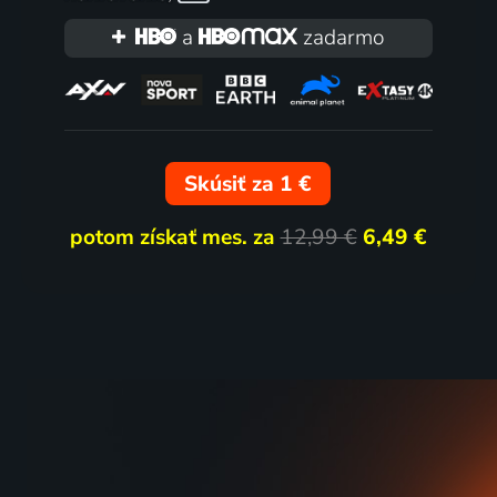
a
zadarmo
Skúsiť za 1 €
potom získať mes. za
12,99 €
6,49 €