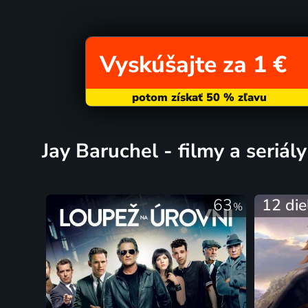
Vyskúšajte za 1 €
Jay Baruchel - filmy a seriály
63
12 die
%