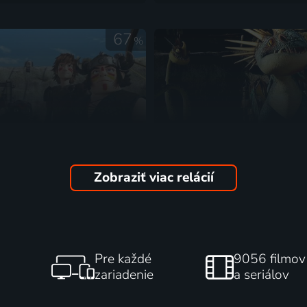
67
%
Zobraziť viac relácií
eźdźców smoków
Jak vycvičit draka: Lexiko
2014 | USA | Animovaný, Dobrodružný, Fantasy, Komédia, Rodinný
draků
Pre každé
9056 filmov
zariadenie
a seriálov