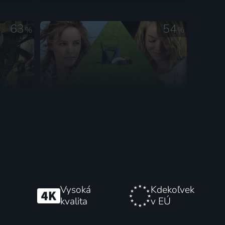
63
54
%
%
n
Aloha
2015 | USA | Komédia, Dráma, Romantický
2011 | USA | Animovaný, Dobrodružný, Fantasy, Komédia, Rodinný
Vysoká
Kdekoľvek
kvalita
v EÚ