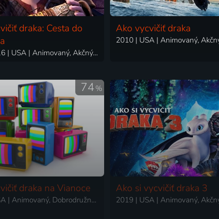
vičiť draka: Cesta do
Ako vycvičiť draka
a
2015-2016 | USA | Animovaný, Akčný, Dobrodružný, Fantasy, Komédia, Rodinný
74
%
vičiť draka na Vianoce
Ako si vycvičiť draka 3
2011 | USA | Animovaný, Dobrodružný, Rodinný