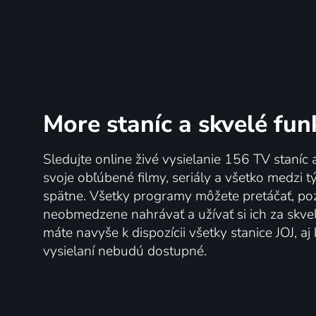
More staníc
a skvelé fun
Sledujte online živé vysielanie 156 TV staníc 
svoje obľúbené filmy, seriály a všetko medzi 
spätne. Všetky programy môžete pretáčať, po
neobmedzene nahrávať a užívať si ich za skve
máte navyše k dispozícii všetky stanice JOJ, a
vysielaní nebudú dostupné.