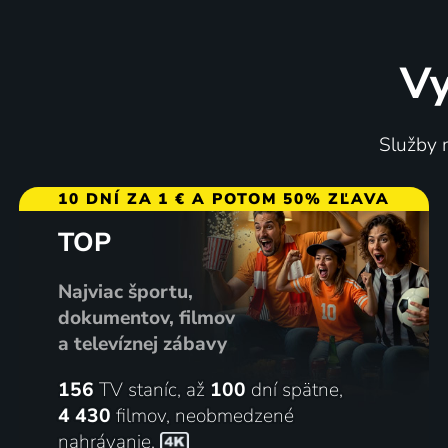
Vy
Služby m
10 DNÍ ZA 1 € A POTOM 50% ZĽAVA
TOP
Najviac športu,
dokumentov, filmov
a televíznej zábavy
156
TV staníc, až
100
dní spätne,
4 430
filmov
,
neobmedzené
nahrávanie
,