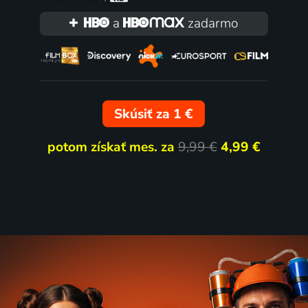
a
zadarmo
Skúsiť za 1 €
potom získať mes. za
9,99 €
4,99 €