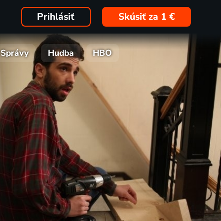
Prihlásiť
Skúsiť za 1 €
Správy
Hudba
HBO