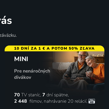
vás
 záväzku.
10 DNÍ ZA 1 € A POTOM 50% ZĽAVA
MINI
Pre nenáročných
divákov
70
TV staníc,
7
dní spätne,
2 448
filmov
,
nahrávanie 20 relácií
,