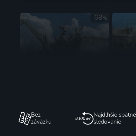
69
%
Jak vycvičit draka: Legenda o
Świt j
Kostilamovi
2010 | USA | Animovaný, Dobrodružný, Fantasy
Bez
Najdlhšie spätné
záväzku
sledovanie