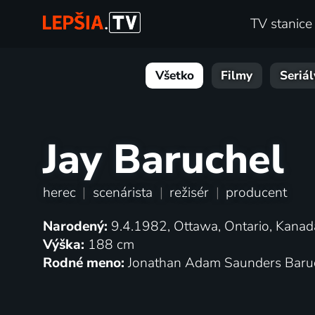
TV stanice
Všetko
Filmy
Seriál
Jay Baruchel
herec
|
scenárista
|
režisér
|
producent
Narodený:
9.4.1982, Ottawa, Ontario, Kanad
Výška:
188 cm
Rodné meno:
Jonathan Adam Saunders Baru