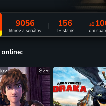
9056
156
10
až
filmov a seriálov
TV staníc
dní spät
 online:
lov
82
%