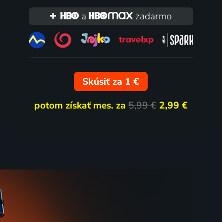
a
zadarmo
Skúsiť za 1 €
potom získať mes. za
5,99 €
2,99 €