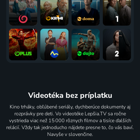
Videotéka
bez príplatku
Kino trháky, obľúbené seriály, dychberúce dokumenty aj
rozprávky pre deti. Vo videotéke Lepšia.TV sa ročne
vystrieda viac než 15 000 rôznych filmov a tisíce ďalších
relácií. Vždy tak jednoducho nájdete presne to, čo vás baví.
Navyše v slovenčine.