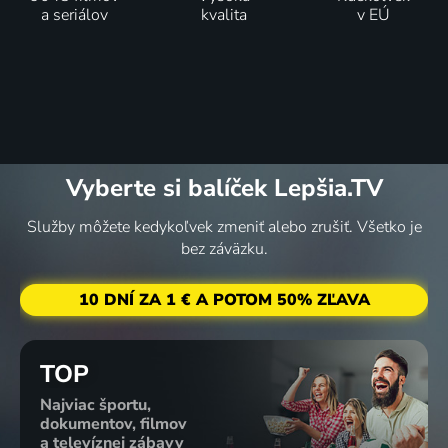
a seriálov
kvalita
v EÚ
Vyberte si balíček Lepšia.TV
Služby môžete kedykoľvek zmeniť alebo zrušiť. Všetko je
bez záväzku.
10 DNÍ ZA 1 € A POTOM 50% ZĽAVA
TOP
Najviac športu,
dokumentov, filmov
a televíznej zábavy