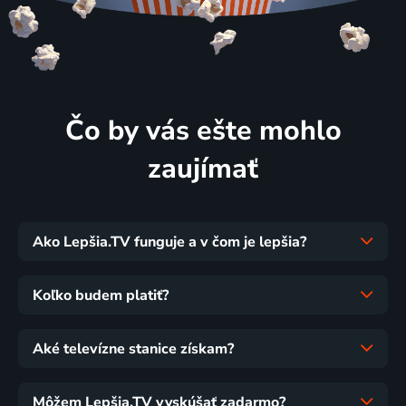
Čo by vás ešte mohlo
zaujímať
Ako Lepšia.TV funguje a v čom je lepšia?
Koľko budem platiť?
Aké televízne stanice získam?
Môžem Lepšia.TV vyskúšať zadarmo?