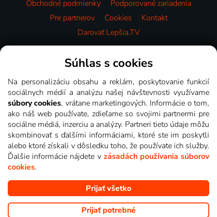
Obchodné podmienky
Podporované zariadenia
Pre partnerov
Cookies
Kontakt
Darovať Lepšia.TV
Videotéka
Súhlas s cookies
Na personalizáciu obsahu a reklám, poskytovanie funkcií
sociálnych médií a analýzu našej návštevnosti využívame
súbory cookies
, vrátane marketingových. Informácie o tom,
ako náš web používate, zdieľame so svojimi partnermi pre
sociálne médiá, inzerciu a analýzy. Partneri tieto údaje môžu
skombinovať s ďalšími informáciami, ktoré ste im poskytli
alebo ktoré získali v dôsledku toho, že používate ich služby.
Ďalšie informácie nájdete v
zásadách používania súborov
cookies
.
Prijať všetko
Copyright © goNET s.r.o. Na tomto webe sú zobrazované obrázky
z relácií TV staníc, ktoré môžete sledovať v Lepšia.TV.
Prijať potrebné