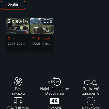
Zrušiť
2 diely
74
50
%
%
Rapl
Záchranáři
2016-2019 | Česká republika | Thriller, Akčný, Dráma, Krimi
2005 | Česká republika, Slovensko | Dráma, Akčný, Dobrodružný
Bez
Najdlhšie spätné
Pre každé
záväzku
sledovanie
zariadenie
9048 filmov
Vysoká
Kdekoľvek