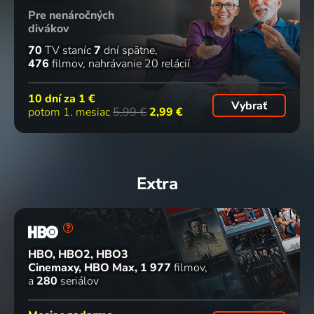
Pre nenáročných
divákov
70
TV staníc
7
dní spätne
476
filmov
nahrávanie 20 relácií
10 dní za
1 €
Vybrať
potom 1. mesiac
5,99 €
2,99 €
Extra
HBO, HBO2, HBO3
Cinemaxy, HBO Max
1 977
filmov
a
280
seriálov