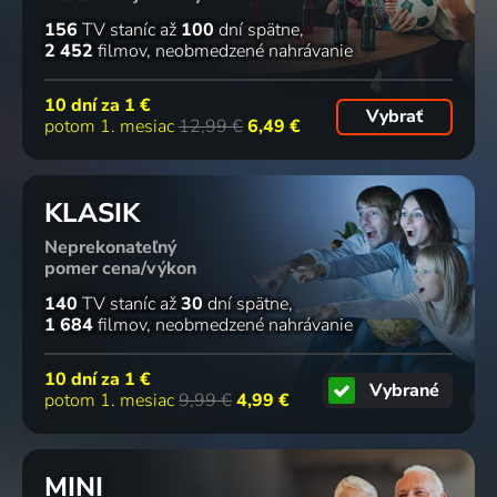
156
TV staníc
až
100
dní spätne
2 452
filmov
neobmedzené nahrávanie
10 dní za
1 €
Vybrať
potom 1. mesiac
12,99 €
6,49 €
KLASIK
Neprekonateľný
pomer cena/výkon
140
TV staníc
až
30
dní spätne
1 684
filmov
neobmedzené nahrávanie
10 dní za
1 €
Vybrané
potom 1. mesiac
9,99 €
4,99 €
MINI