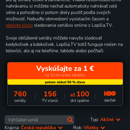
nahrávaniu si môžete nechať automaticky nahrávať celé
série a pohodlne si potom diely pustiť podľa svojich
možností. Nebuďte obmedzení vysielacím časom a
objavte kúzlo
sledovania seriálov online s Lepšia.TV.
Svoje obľúbené seriály môžete navyše sledovať
kedykoľvek a kdekoľvek. Lepšia.TV totiž funguje nielen na
televízii, ale aj na telefóne, tablete alebo počítači.
Vyskúšajte za 1 €
na 10 dní a bez záväzku
760
156
100
až
darček
seriály
TV staníc
dní spätne
Typ:
Akčné
Krajina:
Česká republika
Rok:
Všetky