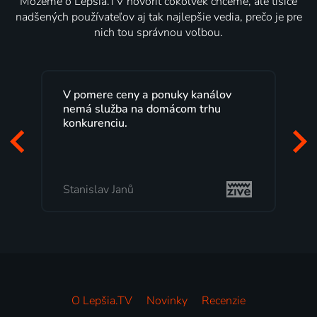
Môžeme o Lepšia.TV hovoriť čokoľvek chceme, ale tisíce
nadšených používateľov aj tak najlepšie vedia, prečo je pre
nich tou správnou voľbou.
V pomere ceny a ponuky kanálov
nemá služba na domácom trhu
konkurenciu.
Stanislav Janů
O Lepšia.TV
Novinky
Recenzie