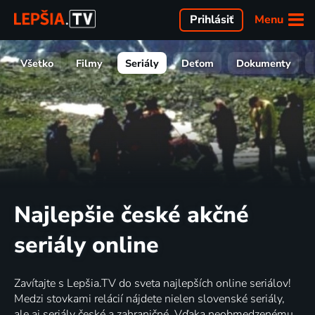
Menu
Prihlásiť
Všetko
Filmy
Seriály
Deťom
Dokumenty
Najlepšie české akčné
seriály online
Zavítajte s Lepšia.TV do sveta najlepších online seriálov!
Medzi stovkami relácií nájdete nielen slovenské seriály,
ale aj seriály české a zahraničné. Vďaka neobmedzenému