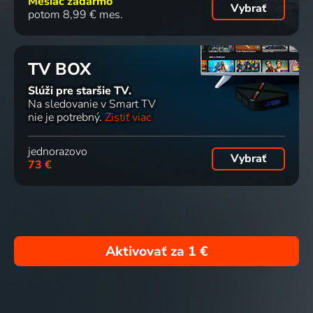
Mesiac zadarmo
Vybrať
potom 8,99 € mes.
TV BOX
Slúži pre staršie TV.
Na sledovanie v Smart TV
nie je potrebný.
Zistiť viac
jednorazovo
Vybrať
73 €
Aktivovať za
1 €