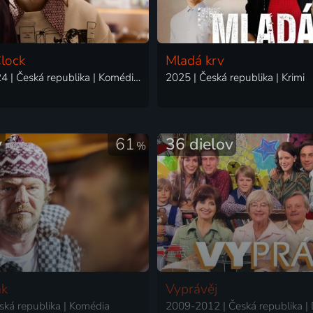
lock
Mladá krv
2023-2024 | Česká republika | Komédia, Dráma
2025 | Česká republika | Krimi
y
61
36 dielov
%
ák
Vyprávěj
ská republika | Komédia