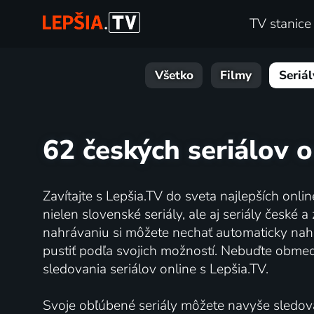
TV stanice
Všetko
Filmy
Seriál
62 českých seriálov o
Zavítajte s Lepšia.TV do sveta najlepších onlin
nielen slovenské seriály, ale aj seriály čes
nahrávaniu si môžete nechať automaticky nahr
pustiť podľa svojich možností. Nebuďte obme
sledovania seriálov online s Lepšia.TV.
Svoje obľúbené seriály môžete navyše sledova