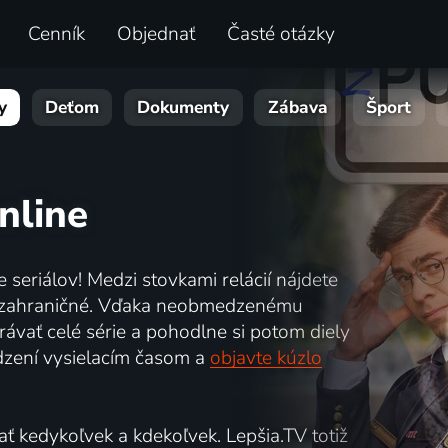
Cenník
Objednať
Časté otázky
y
Deťom
Dokumenty
Zábava
Šport
nline
e seriálov! Medzi stovkami relácií nájdete
ké a zahraničné. Vďaka neobmedzenému
ávať celé série a pohodlne si potom diely
dzení vysielacím časom a
objavte kúzlo
ť kedykoľvek a kdekoľvek. Lepšia.TV totiž