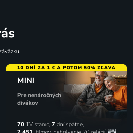
vás
Specialisté
 záväzku.
2012 | Česká republika | Dráma, Horor, Komédia, Mysteriózny, Thriller
2017 | Česká republika | Krimi, Thriller
10 DNÍ ZA 1 € A POTOM 50% ZĽAVA
MINI
68
3 diely
79
%
%
Pre nenáročných
divákov
70
TV staníc,
7
dní spätne,
2 451
filmov
,
nahrávanie 20 relácií
,