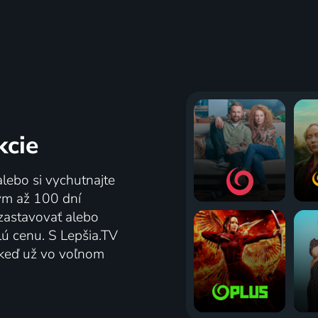
 prípadov majora
Leto s Katkou
a
1975 | Československo | Rodin
1979-1980 | Československo | Krimi, Dráma
kcie
alebo si vychutnajte
ov
77
2 diely
%
tým až 100 dní
zastavovať alebo
lú cenu. S Lepšia.TV
j keď už vo voľnom