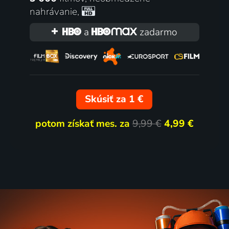
nahrávanie
,
 1. oddelenia
My z konce světa
a
zadarmo
ská republika | Krimi, Dráma
1975 | Československo | Koméd
lov
20
5 dielov
%
Skúsiť za 1 €
potom získať mes. za
9,99 €
4,99 €
Tajemství proutěného ko
ská republika | Rodinný
1977 | Československo | Rodin