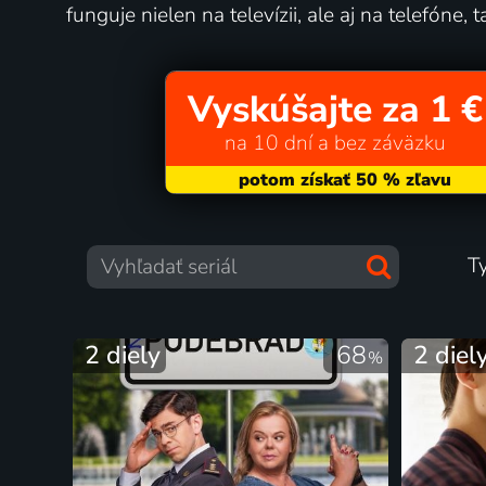
funguje nielen na televízii, ale aj na telefóne, 
Vyskúšajte za 1 €
na 10 dní a bez záväzku
T
2 diely
68
2 diel
%