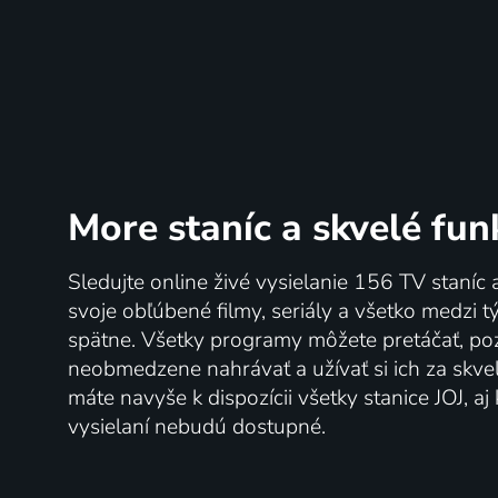
Ztracená brána
Tridsať
2012 | Česká republika | Krimi, Mysteriózny
Zeman
More staníc
a skvelé fun
Sledujte online živé vysielanie 156 TV staníc 
5 dielov
78
6 diel
%
svoje obľúbené filmy, seriály a všetko medzi 
spätne. Všetky programy môžete pretáčať, po
neobmedzene nahrávať a užívať si ich za skve
máte navyše k dispozícii všetky stanice JOJ, a
vysielaní nebudú dostupné.