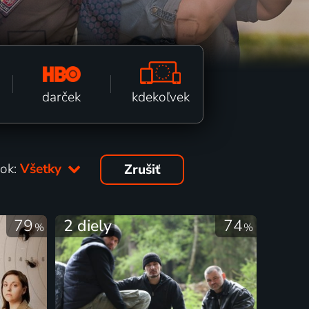
kdekoľvek
darček
ok:
Všetky
Zrušiť
79
2 diely
74
%
%