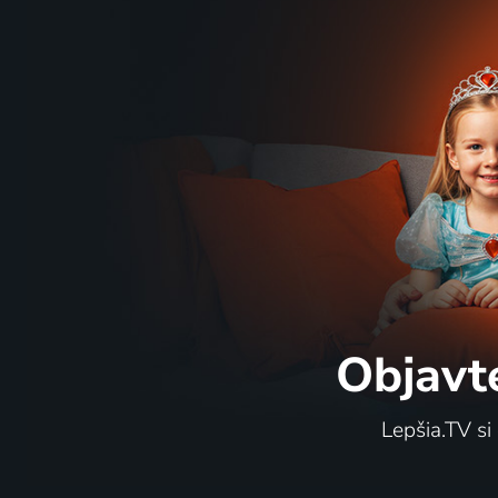
5 dielov
65
6 diel
%
Gympl s (r)učením omezeným
Svět po
2012 | Česká republika | Dráma, Komédia
Objavt
2 diely
79
%
Lepšia.TV si