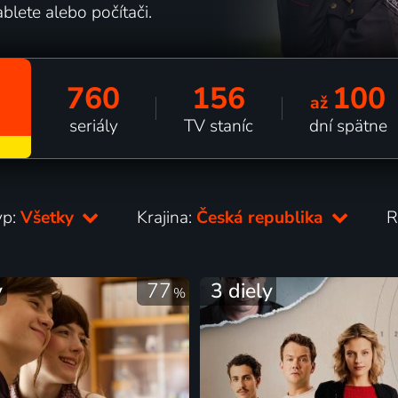
tablete alebo počítači.
760
156
100
až
seriály
TV staníc
dní spätne
yp:
Všetky
Krajina:
Česká republika
R
y
77
3 diely
%