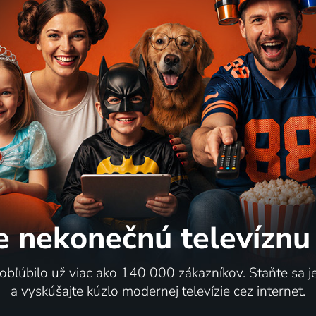
ov
76
16 dielov
%
d hlavou
Četnické humoresky
2017 | Česká republika | Thriller, Komédia, Krimi, Mysteriózny, Science Fiction
e nekonečnú
televíznu
60
4 diely
%
 obľúbilo už viac ako 140 000 zákazníkov. Staňte sa 
a vyskúšajte kúzlo modernej televízie cez internet.