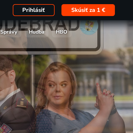
Prihlásiť
Skúsiť za 1 €
Správy
Hudba
HBO