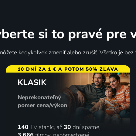
berte si to pravé pre 
ločinu Ostrava
Okno do hřbitova
ôžete kedykoľvek zmeniť alebo zrušiť. Všetko je bez
ská republika | Krimi, Dráma
10 DNÍ ZA 1 € A POTOM 50% ZĽAVA
KLASIK
y
80
5 dielov
%
Neprekonateľný
pomer cena/výkon
140
TV staníc, až
30
dní spätne,
3 666
filmov
,
neobmedzené