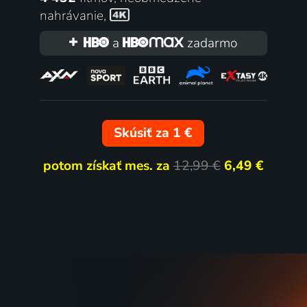
nahrávanie
,
Safari za kuchyňou
Prípady
a
zadarmo
1991 | Československo
2014 | Če
2 diely
82
10 die
%
Skúsiť za 1 €
potom získať mes. za
12,99 €
6,49 €
Docent
Ulice
2022 | Česká republika | Krimi
2005 | Če