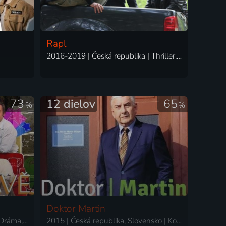
Rapl
2016-2019 | Česká republika | Thriller, Akčný, Dráma, Krimi
73
12 dielov
65
%
%
Doktor Martin
2009-2012 | Česká republika | Dráma, Komédia, Rodinný
2015 | Česká republika, Slovensko | Komédia, Dráma