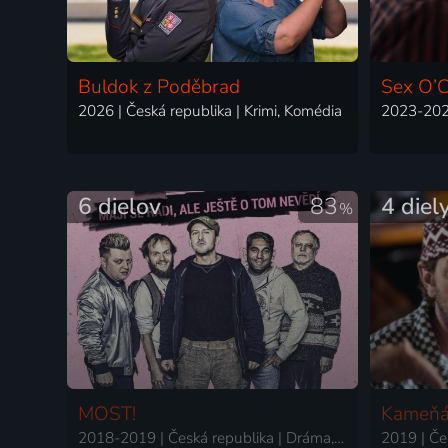
Buldok z Poděbrad
Sex O’C
2026 | Česká republika | Krimi, Komédia
6 dielov
83
4 diel
%
MOST!
Kameň
2018-2019 | Česká republika | Dráma, Komédia
2019 | Če