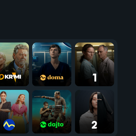
SpongeBob v kalhotách
ný
2008-2012 | Česká republika | Krimi
48
2 diely
85
%
%