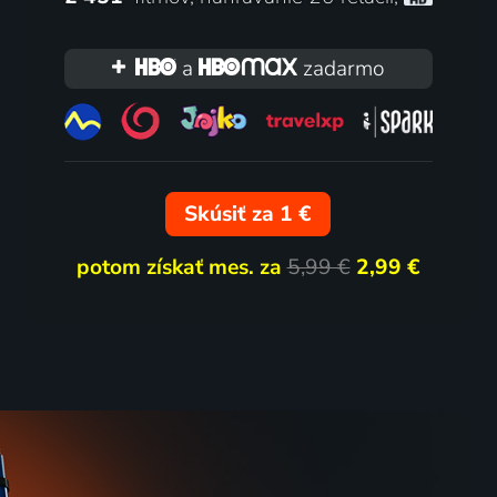
Chalupáři
a
zadarmo
ia
1975 | Československo | Komédia
81
4 diely
62
%
%
Skúsiť za 1 €
potom získať mes. za
5,99 €
2,99 €
šíku
Špecialisti
ný
2017 | Česká republika | Krimi, Thriller