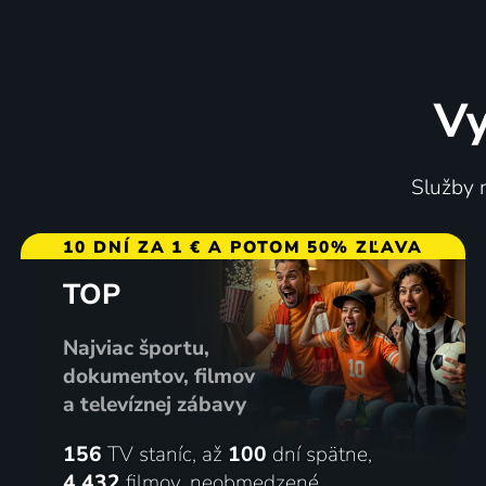
Vy
Tak pravila Floor
Místo z
Služby m
2008-2013 | Česká republika | Romantický, Dráma, Komédia
2020 | Če
10 DNÍ ZA 1 € A POTOM 50% ZĽAVA
TOP
10 dielov
2 diel
Najviac športu,
dokumentov, filmov
a televíznej zábavy
156
TV staníc, až
100
dní spätne,
4 432
filmov
,
neobmedzené