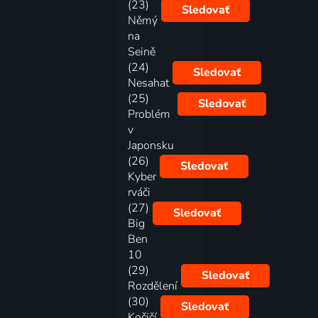
(23)
Sledovať
Němý
na
Seině
(24)
Sledovať
Nesahat
(25)
Sledovať
Problém
v
Japonsku
(26)
Sledovať
Kyber
rváči
(27)
Sledovať
Big
Ben
10
(29)
Sledovať
Rozdělení
(30)
Sledovať
Kočičí