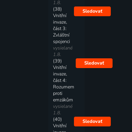
1.8.
(38)
Sledovať
Vnitřní
invaze,
část 3:
Zvláštní
spojenci
vysielané
1.8.
(39)
Sledovať
Vnitřní
invaze,
část 4:
Rozumem
proti
emzákům
vysielané
1.8.
(40)
Sledovať
Vnitřní