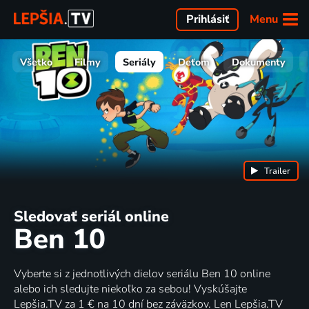
Menu
Prihlásiť
Všetko
Filmy
Seriály
Deťom
Dokumenty
Trailer
Sledovať seriál online
Ben 10
Vyberte si z jednotlivých dielov seriálu Ben 10 online
alebo ich sledujte niekoľko za sebou! Vyskúšajte
Lepšia.TV za 1 € na 10 dní bez záväzkov. Len Lepšia.TV