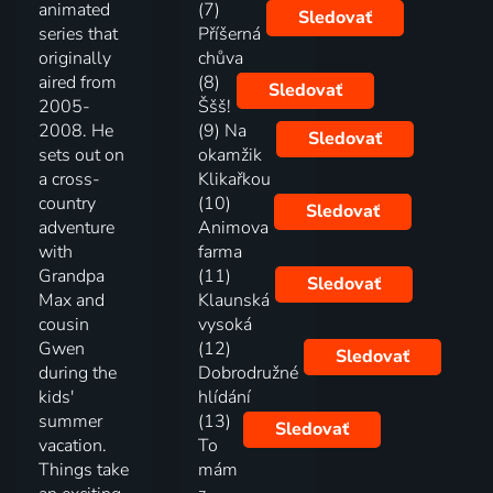
animated
(7)
Sledovať
series that
Příšerná
originally
chůva
aired from
(8)
Sledovať
2005-
Ššš!
2008. He
(9) Na
Sledovať
sets out on
okamžik
a cross-
Klikařkou
country
(10)
Sledovať
adventure
Animova
with
farma
Grandpa
(11)
Sledovať
Max and
Klaunská
cousin
vysoká
Gwen
(12)
Sledovať
during the
Dobrodružné
kids'
hlídání
summer
(13)
Sledovať
vacation.
To
Things take
mám