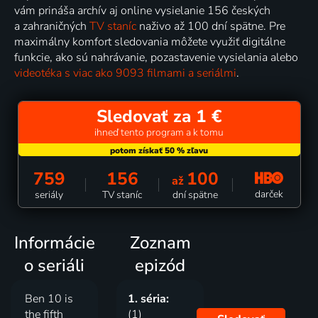
vám prináša archív aj online vysielanie 156 českých
a zahraničných
TV staníc
naživo až 100 dní spätne. Pre
maximálny komfort sledovania môžete využiť digitálne
funkcie, ako sú nahrávanie, pozastavenie vysielania alebo
videotéka s viac ako 9093 filmami a seriálmi
.
Sledovať za 1 €
ihneď tento program a k tomu
759
156
100
až
darček
seriály
TV staníc
dní spätne
Informácie
Zoznam
o seriáli
epizód
Ben 10 is
1. séria:
the fifth
(1)