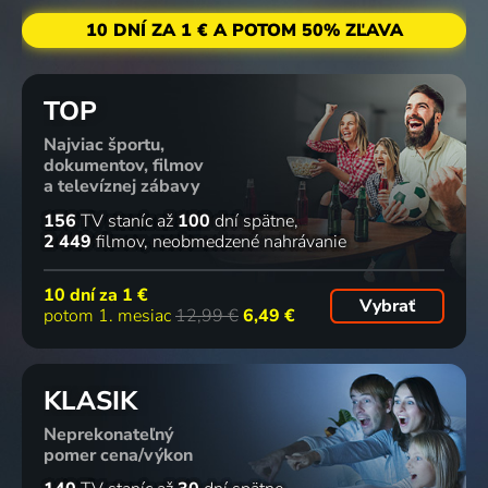
10 DNÍ ZA 1 € A POTOM 50% ZĽAVA
TOP
Najviac športu,
dokumentov, filmov
a televíznej zábavy
156
TV staníc
až
100
dní spätne
2 449
filmov
neobmedzené nahrávanie
10 dní za
1 €
Vybrať
potom 1. mesiac
12,99 €
6,49 €
KLASIK
Neprekonateľný
pomer cena/výkon