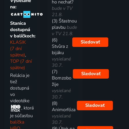
Vysielané
ho nechat?
na:
bude v TV
21.8.
(3) Šťastnou
Stanica
plavbu
bude
dostupná
v TV 21.8.
v balíčkoch:
(6)
Sledovať
KLASIK
Stvůra z
(7 dní
bijáku
spätne)
,
vysielané
TOP (7 dní
30.7.
spätne)
(7)
Sledovať
Relácia je
Bomzobo
tiež
žije
dostupná
vysielané
vo
30.7.
videotéke
(8)
Sledovať
, ktorá
Animorfóza
je súčasťou
vysielané
balíčka
30.7.
HBO
.
(9) Útok na