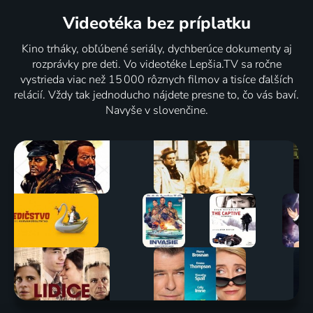
Videotéka
bez príplatku
Kino trháky, obľúbené seriály, dychberúce dokumenty aj
rozprávky pre deti. Vo videotéke Lepšia.TV sa ročne
vystrieda viac než 15 000 rôznych filmov a tisíce ďalších
relácií. Vždy tak jednoducho nájdete presne to, čo vás baví.
Navyše v slovenčine.