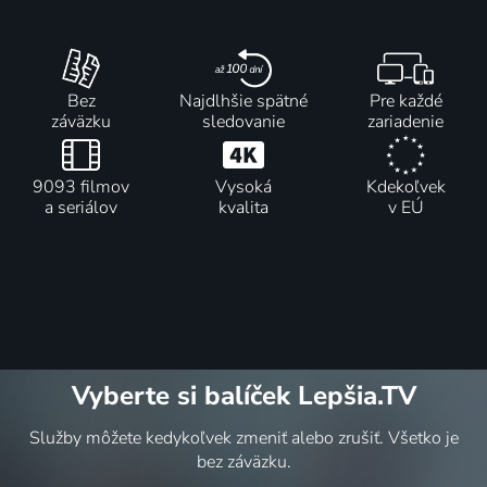
Bez
Najdlhšie spätné
Pre každé
záväzku
sledovanie
zariadenie
9093 filmov
Vysoká
Kdekoľvek
a seriálov
kvalita
v EÚ
Vyberte si balíček Lepšia.TV
Služby môžete kedykoľvek zmeniť alebo zrušiť. Všetko je
bez záväzku.