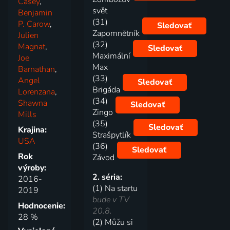
Casey
,
svět
Benjamin
(31)
P. Carow
,
Sledovať
Zapomnětník
Julien
(32)
Magnat
,
Sledovať
Maximální
Joe
Max
Barnathan
,
(33)
Angel
Sledovať
Brigáda
Lorenzana
,
(34)
Shawna
Sledovať
Zingo
Mills
(35)
Sledovať
Krajina:
Strašpytlík
USA
(36)
Sledovať
Rok
Závod
výroby:
2. séria:
2016-
(1) Na startu
2019
bude v TV
Hodnocenie:
20.8.
28 %
(2) Můžu si