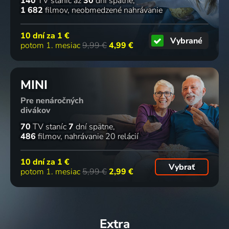
140
TV staníc
až
30
dní spätne
1 682
filmov
neobmedzené nahrávanie
10 dní za
1 €
Vybrané
potom 1. mesiac
9,99 €
4,99 €
MINI
Pre nenáročných
divákov
70
TV staníc
7
dní spätne
486
filmov
nahrávanie 20 relácií
10 dní za
1 €
Vybrať
potom 1. mesiac
5,99 €
2,99 €
Extra