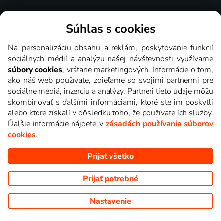
Súhlas s cookies
Funguje všade a bez prerušenia
Na personalizáciu obsahu a reklám, poskytovanie funkcií
sociálnych médií a analýzu našej návštevnosti využívame
Televízne stanice a relácie môžete sledovať cez internet na
súbory cookies
, vrátane marketingových. Informácie o tom,
televízii, počítači, mobile i tablete kdekoľvek v celej EÚ.
ako náš web používate, zdieľame so svojimi partnermi pre
Vďaka použitiu najmodernejších technológií Lepšia.TV
sociálne médiá, inzerciu a analýzy. Partneri tieto údaje môžu
plynule funguje aj pri pomalom pripojení (od 3 Mb/s).
skombinovať s ďalšími informáciami, ktoré ste im poskytli
alebo ktoré získali v dôsledku toho, že používate ich služby.
Ďalšie informácie nájdete v
zásadách používania súborov
Ďalšie zariadenia
cookies
.
Prijať všetko
Prijať potrebné
Nastavenie