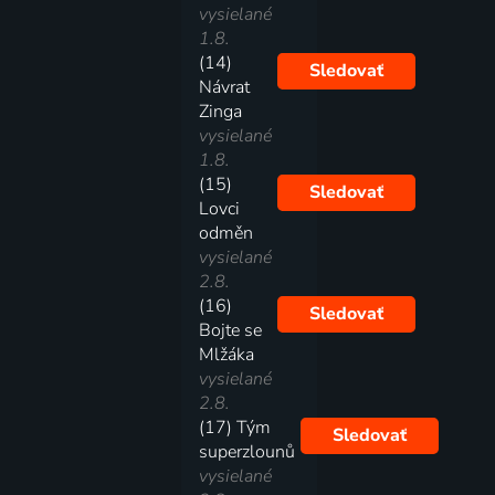
vysielané
1.8.
(14)
Sledovať
Návrat
Zinga
vysielané
1.8.
(15)
Sledovať
Lovci
odměn
vysielané
2.8.
(16)
Sledovať
Bojte se
Mlžáka
vysielané
2.8.
(17) Tým
Sledovať
superzlounů
vysielané