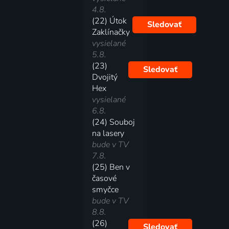
4.8.
(22) Útok
Sledovať
Zaklínačky
vysielané
5.8.
(23)
Sledovať
Dvojitý
Hex
vysielané
6.8.
(24) Souboj
na lasery
bude v TV
7.8.
(25) Ben v
časové
smyčce
bude v TV
8.8.
(26)
Sledovať