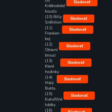
(9)
Sledovať
Krátkodobé
kouzlo
(10) Billy
Sledovať
Sněhilion
(11)
Sledovať
Franken-
boj
(12)
Sledovať
Otravní
brouci
(13)
Sledovať
Které
hodinky
(14)
Sledovať
Malý
Buktu
(15)
Sledovať
Kukuřičné
hádky
(16)