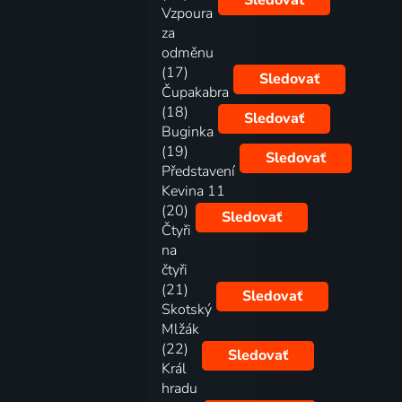
Sledovať
Vzpoura
za
odměnu
(17)
Sledovať
Čupakabra
(18)
Sledovať
Buginka
(19)
Sledovať
Představení
Kevina 11
(20)
Sledovať
Čtyři
na
čtyři
(21)
Sledovať
Skotský
Mlžák
(22)
Sledovať
Král
hradu