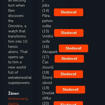
an exciting
z
turn when
jídla
Ben
(14)
Sledovať
discovers
Pára,
the
pohon
Omnitrix, a
světa
watch that
(15)
Sledovať
transforms
Vnitřní
him into 10
zvíře
heroic
(16)
Sledovať
aliens. That
Akvapark
opens up
(17)
Sledovať
to him a
Čas
new world
zlounů
full of
(18)
Sledovať
extraterrestrial
Šílený
superpowers.
závod
(19)
Sledovať
Dnešek
Žáner:
zítřka
Animovaný
,
(20)
Akčný
,