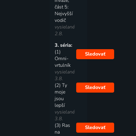
invaze,
část 5:
Nejvyšší
vodič
vysielané
2.8.
3. séria:
(1)
Sledovať
Omni-
vrtulník
vysielané
3.8.
(2) Ty
Sledovať
moje
jsou
lepší
vysielané
3.8.
(3) Ras
Sledovať
na