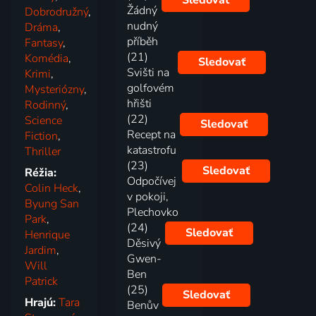
Sledovať
Žádný
Dobrodružný
,
nudný
Dráma
,
příběh
Fantasy
,
(21)
Komédia
,
Sledovať
Svišti na
Krimi
,
golfovém
Mysteriózny
,
hřišti
Rodinný
,
(22)
Science
Sledovať
Recept na
Fiction
,
katastrofu
Thriller
(23)
Sledovať
Réžia:
Odpočívej
Colin Heck
,
v pokoji,
Byung San
Plechovko
Park
,
(24)
Sledovať
Henrique
Děsivý
Jardim
,
Gwen-
Will
Ben
Patrick
(25)
Sledovať
Hrajú:
Tara
Benův