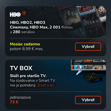
HBO, HBO2, HBO3
Cinemaxy, HBO Max
2 001
filmov
a
280
seriálov
Mesiac zadarmo
Vybrať
potom 8,99 € mes.
TV BOX
Slúži pre staršie TV.
Na sledovanie v Smart TV
nie je potrebný.
Zistiť viac
jednorazovo
Vybrať
73 €