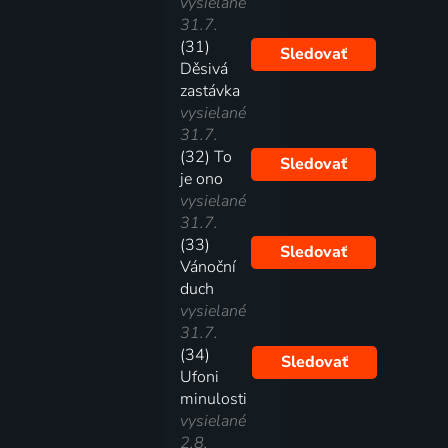
vysielané
31.7.
(31)
Sledovať
Děsivá
zastávka
vysielané
31.7.
(32) To
Sledovať
je ono
vysielané
31.7.
(33)
Sledovať
Vánoční
duch
vysielané
31.7.
(34)
Sledovať
Ufoni
minulosti
vysielané
2.8.