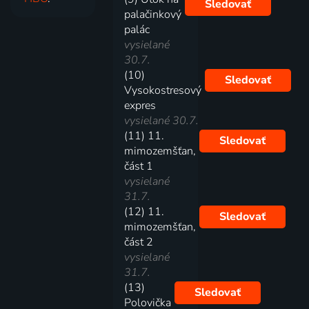
Sledovať
palačinkový
palác
vysielané
30.7.
(10)
Sledovať
Vysokostresový
expres
vysielané 30.7.
(11) 11.
Sledovať
mimozemšťan,
část 1
vysielané
31.7.
(12) 11.
Sledovať
mimozemšťan,
část 2
vysielané
31.7.
(13)
Sledovať
Polovička