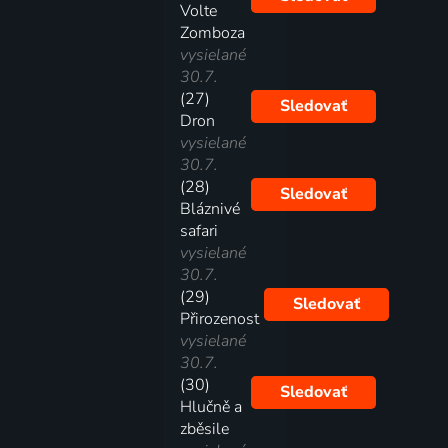
Volte
Zomboza
vysielané
30.7.
(27)
Sledovať
Dron
vysielané
30.7.
(28)
Sledovať
Bláznivé
safari
vysielané
30.7.
(29)
Sledovať
Přirozenost
vysielané
30.7.
(30)
Sledovať
Hlučně a
zběsile