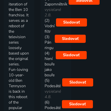
Sledovať
iteration of
Zapomnětník
the Ben 10
vysielané
franchise. It
2.8.
serves as a
(2)
Sledovať
reboot of
Vodní
the
filtr
television
(3)
Sledovať
series
Pán
loosely
ringu
based upon
(4)
Sledovať
the original
Není
series.
bouře
Fun-loving
jako
10-year-
bouře
old Ben
(5)
Sledovať
Tennyson
Podesáté
is back in
vysielané
this reboot
4.8.
of the
(6)
Sledovať
popular
Podesáté