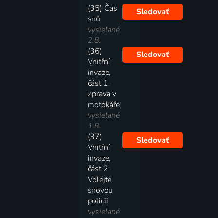
(35) Čas
Sledovať
snů
vysielané
2.8.
(36)
Sledovať
Vnitřní
invaze,
část 1:
Zpráva v
motokáře
vysielané
1.8.
(37)
Sledovať
Vnitřní
invaze,
část 2:
Volejte
snovou
policii
vysielané