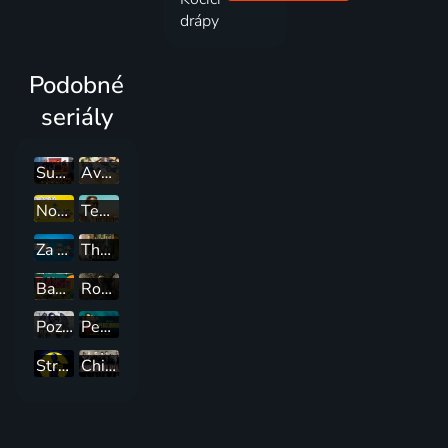
drápy
Podobné
seriály
Super Thundermanovi
Avatar: Legenda o Aangovi
Normálka
Temný prípad
Za zdí zahrady
The Originals
Banshee
Rod draka
Pozůstalí
Peacemaker
Strážcovia
Chicagská polícia, Polícia Chicago