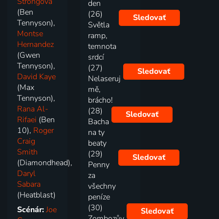
Strongová
den
(Ben
(26)
Sledovať
Tennyson),
Světla
Montse
ramp,
Hernandez
temnota
(Gwen
srdcí
Tennyson),
(27)
Sledovať
David Kaye
Nelaseruj
(Max
mě,
Tennyson),
brácho!
Rana Al-
(28)
Sledovať
Rifaei
(Ben
Bacha
10),
Roger
na ty
Craig
beaty
Smith
(29)
Sledovať
(Diamondhead),
Penny
Daryl
za
Sabara
všechny
(Heatblast)
peníze
(30)
Scénár:
Joe
Sledovať
Zombozův