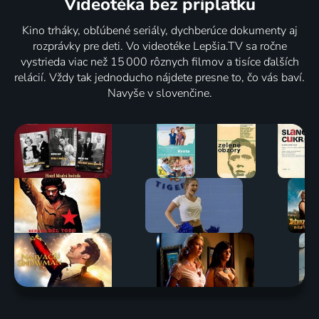
Videotéka
bez príplatku
Kino trháky, obľúbené seriály, dychberúce dokumenty aj
rozprávky pre deti. Vo videotéke Lepšia.TV sa ročne
vystrieda viac než 15 000 rôznych filmov a tisíce ďalších
relácií. Vždy tak jednoducho nájdete presne to, čo vás baví.
Navyše v slovenčine.