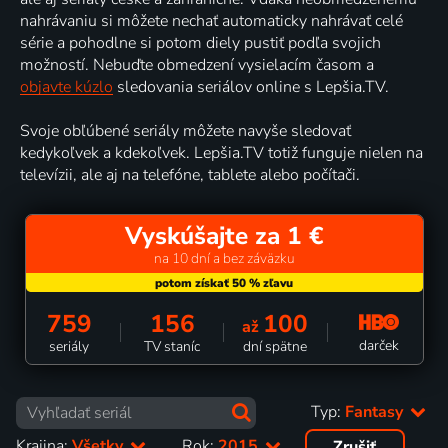
nahrávaniu si môžete nechať automaticky nahrávať celé
série a pohodlne si potom diely pustiť podľa svojich
možností. Nebuďte obmedzení vysielacím časom a
objavte kúzlo
sledovania seriálov online s Lepšia.TV.
Svoje obľúbené seriály môžete navyše sledovať
kedykoľvek a kdekoľvek. Lepšia.TV totiž funguje nielen na
televízii, ale aj na telefóne, tablete alebo počítači.
Vyskúšajte za 1 €
na 10 dní a bez záväzku
759
156
100
až
darček
seriály
TV staníc
dní spätne
Typ:
Fantasy
Krajina:
Všetky
Rok:
2015
Zrušiť