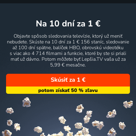
na 10 dní
za 1 €
Objavte spôsob sledovania televízie, ktorý už meniť
nebudete. Skúste na 10 dní za 1 € 156 staníc, sledovanie
až 100 dní spätne, balíček HBO, obrovskú videotéku
s viac ako 4 714 filmami a funkcie, ktoré by ste si priali
mať už dávno. Potom môžete byť Lepšia.TV vaša už za
5,99 € mesačne.
Skúsiť za 1 €