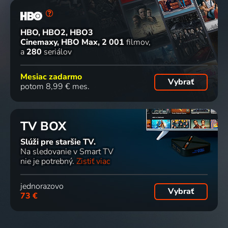
HBO, HBO2, HBO3
Cinemaxy, HBO Max
2 001
filmov
a
280
seriálov
Mesiac zadarmo
Vybrať
potom 8,99 € mes.
TV BOX
Slúži pre staršie TV.
Na sledovanie v Smart TV
nie je potrebný.
Zistiť viac
jednorazovo
Vybrať
73 €