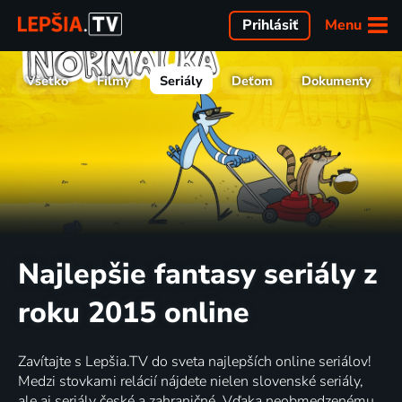
Menu
Prihlásiť
Všetko
Filmy
Seriály
Deťom
Dokumenty
Najlepšie fantasy seriály z
roku 2015 online
Zavítajte s Lepšia.TV do sveta najlepších online seriálov!
Medzi stovkami relácií nájdete nielen slovenské seriály,
ale aj seriály české a zahraničné. Vďaka neobmedzenému