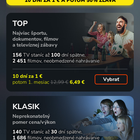
10 DNÍ ZA 1 € A POTOM 50% ZĽAVA
TOP
Najviac športu,
dokumentov, filmov
a televíznej zábavy
156
TV staníc
až
100
dní spätne
2 451
filmov
neobmedzené nahrávanie
10 dní za
1 €
Vybrať
potom 1. mesiac
12,99 €
6,49 €
KLASIK
Neprekonateľný
pomer cena/výkon
140
TV staníc
až
30
dní spätne
1 686
filmov
neobmedzené nahrávanie