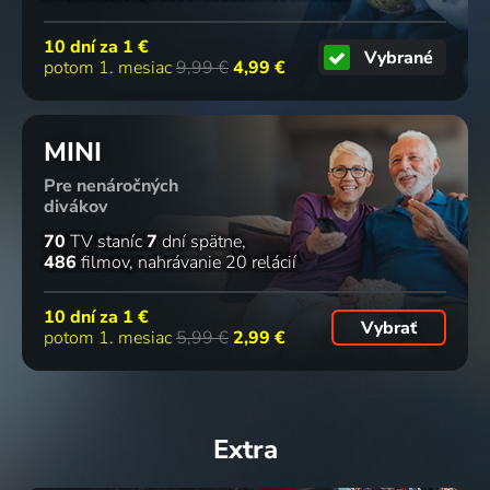
10 dní za
1 €
Vybrané
potom 1. mesiac
9,99 €
4,99 €
MINI
Pre nenáročných
divákov
70
TV staníc
7
dní spätne
486
filmov
nahrávanie 20 relácií
10 dní za
1 €
Vybrať
potom 1. mesiac
5,99 €
2,99 €
Extra