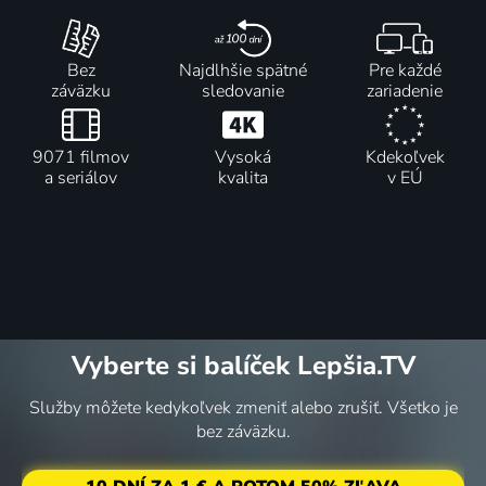
Bez
Najdlhšie spätné
Pre každé
záväzku
sledovanie
zariadenie
9071 filmov
Vysoká
Kdekoľvek
a seriálov
kvalita
v EÚ
Vyberte si balíček Lepšia.TV
Služby môžete kedykoľvek zmeniť alebo zrušiť. Všetko je
bez záväzku.