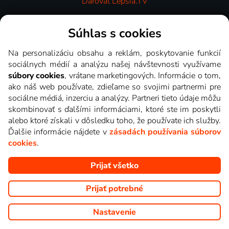
Darovať Lepšia.TV
Videotéka
Súhlas s cookies
Na personalizáciu obsahu a reklám, poskytovanie funkcií
sociálnych médií a analýzu našej návštevnosti využívame
súbory cookies
, vrátane marketingových. Informácie o tom,
ako náš web používate, zdieľame so svojimi partnermi pre
sociálne médiá, inzerciu a analýzy. Partneri tieto údaje môžu
skombinovať s ďalšími informáciami, ktoré ste im poskytli
alebo ktoré získali v dôsledku toho, že používate ich služby.
Ďalšie informácie nájdete v
zásadách používania súborov
cookies
.
Prijať všetko
Copyright © goNET s.r.o. Na tomto webe sú zobrazované obrázky
z relácií TV staníc, ktoré môžete sledovať v Lepšia.TV.
Prijať potrebné
Nastavenie