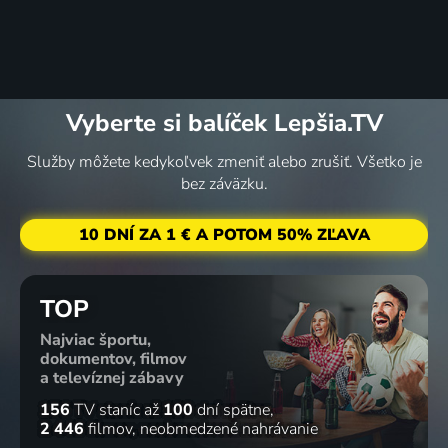
Vyberte si balíček Lepšia.TV
Služby môžete kedykoľvek zmeniť alebo zrušiť. Všetko je
bez záväzku.
10 DNÍ ZA 1 € A POTOM 50% ZĽAVA
TOP
Najviac športu,
dokumentov, filmov
a televíznej zábavy
156
TV staníc
až
100
dní spätne
2 446
filmov
neobmedzené nahrávanie