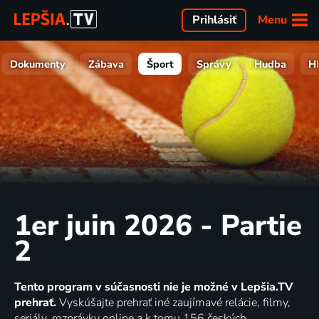
Menu
Prihlásiť
Dokumenty
Zábava
Šport
Správy
Hudba
H
1er juin 2026 - Partie
2
Tento program v súčasnosti nie je možné v Lepšia.TV
prehrať.
Vyskúšajte prehrať iné zaujímavé relácie, filmy,
seriály, rozprávky online a k tomu 156 českých