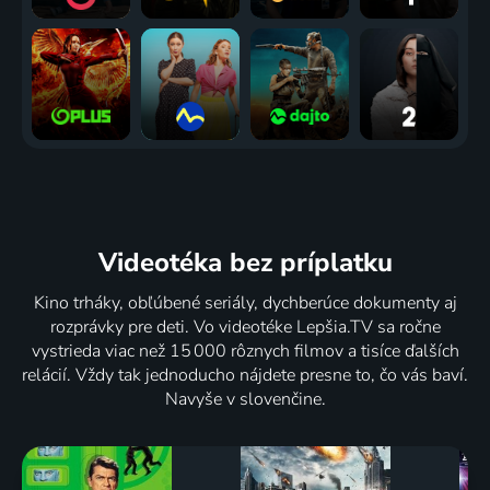
Videotéka
bez príplatku
Kino trháky, obľúbené seriály, dychberúce dokumenty aj
rozprávky pre deti. Vo videotéke Lepšia.TV sa ročne
vystrieda viac než 15 000 rôznych filmov a tisíce ďalších
relácií. Vždy tak jednoducho nájdete presne to, čo vás baví.
Navyše v slovenčine.