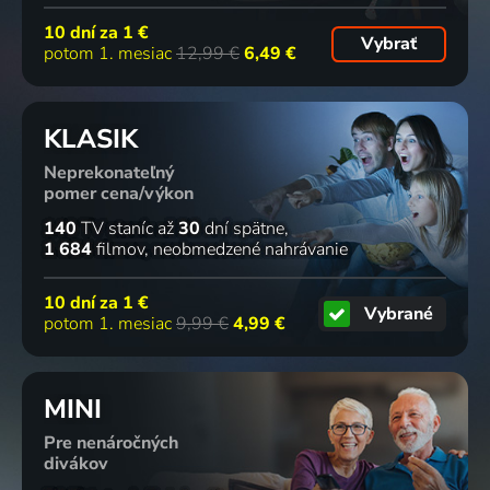
10 dní za
1 €
Vybrať
potom 1. mesiac
12,99 €
6,49 €
KLASIK
Neprekonateľný
pomer cena/výkon
140
TV staníc
až
30
dní spätne
1 684
filmov
neobmedzené nahrávanie
10 dní za
1 €
Vybrané
potom 1. mesiac
9,99 €
4,99 €
MINI
Pre nenáročných
divákov