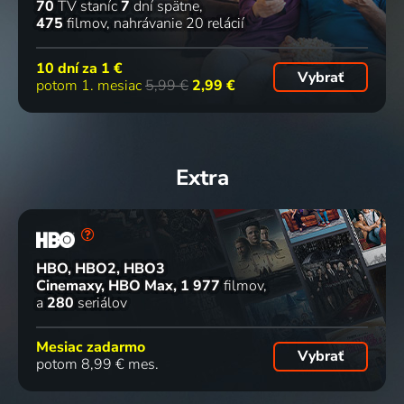
70
TV staníc
7
dní spätne
475
filmov
nahrávanie 20 relácií
10 dní za
1 €
Vybrať
potom 1. mesiac
5,99 €
2,99 €
Extra
HBO, HBO2, HBO3
Cinemaxy, HBO Max
1 977
filmov
a
280
seriálov
Mesiac zadarmo
Vybrať
potom 8,99 € mes.