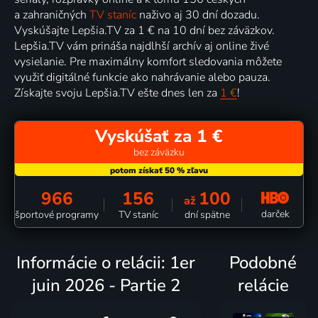
a zahraničných
TV staníc
naživo aj 30 dní dozadu.
Vyskúšajte Lepšia.TV za 1 € na 10 dní bez záväzkov.
Lepšia.TV vám prináša najdlhší archív aj online živé
vysielanie. Pre maximálny komfort sledovania môžete
využiť digitálné funkcie ako nahrávanie alebo pauza.
Získajte svoju Lepšia.TV ešte dnes len za
1 €
!
Vyskúšať za 1 €
bez záväzku
966
156
100
až
darček
športové programy
TV staníc
dní spätne
Informácie o relácii: 1er
Podobné
juin 2026 - Partie 2
relácie