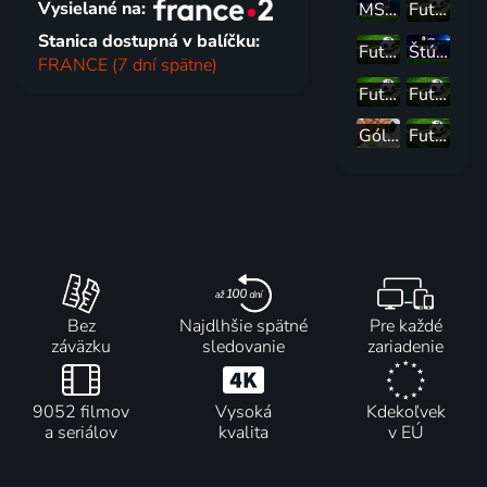
Vysielané na:
MS 2026 vo futbale
Futbal - MS 2026 - MS 2026: Argentína - Rakúsko (skupina J)
Stanica dostupná v balíčku:
Futbal - MS 2026 - MS 2026: Francúzsko - Irak (skupina I)
Štúdio MS 2026 vo futbale
FRANCE (7 dní spätne)
Futbal - Highlighty MS 2026
Futbal - MS 2026 - MS 2026: Nórsko - Senegal (skupina I)
Góly - body - sekundy
Futbal - MS 2026
Bez
Najdlhšie spätné
Pre každé
záväzku
sledovanie
zariadenie
9052 filmov
Vysoká
Kdekoľvek
a seriálov
kvalita
v EÚ