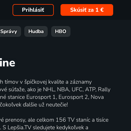
Prihlásiť
Skúsiť za 1 €
Správy
Hudba
HBO
ine
 tímov v špičkovej kvalite a záznamy
ové súťaže, ako je NHL, NBA, UFC, ATP, Rally
ené stanice Eurosport 1, Eurosport 2, Nova
čokoľvek ďalšie už neutečie!
é prenosy, ale celkom 156 TV staníc a tisíce
h. S Lepšia.TV sledujete kedykoľvek a