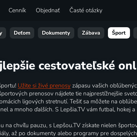
Cenník
Objednať
Časté otázky
y
Deťom
Dokumenty
Zábava
Šport
jlepšie cestovateľské onl
športu!
Užite si živé prenosy
zápasu vašich obľúbených
portových prenosov nájdete tie najprestížnejšie svet
omácich ligových stretnutí. Tešiť sa môžete na obľúb
nel a mnoho ďalších. S Lepšia.TV vám futbal, hokej a 
nu na chvíľu pauzu, s Lepšou.TV získate nielen športov
 seriály, až po dokumenty alebo programy pre dospelýc