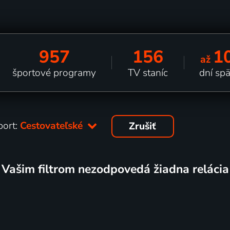
957
156
1
až
športové programy
TV staníc
dní sp
port:
Cestovateľské
Zrušiť
Vašim filtrom nezodpovedá žiadna relácia