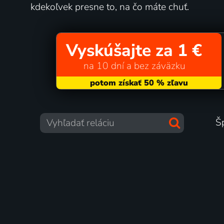
kdekoľvek presne to, na čo máte chuť.
Vyskúšajte za 1 €
na 10 dní a bez záväzku
Š