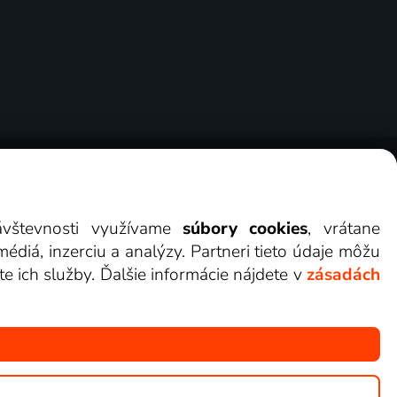
erov
Cookies
Kontakt
Darovať Lepšia.TV
návštevnosti využívame
súbory cookies
, vrátane
diá, inzerciu a analýzy. Partneri tieto údaje môžu
te ich služby. Ďalšie informácie nájdete v
zásadách