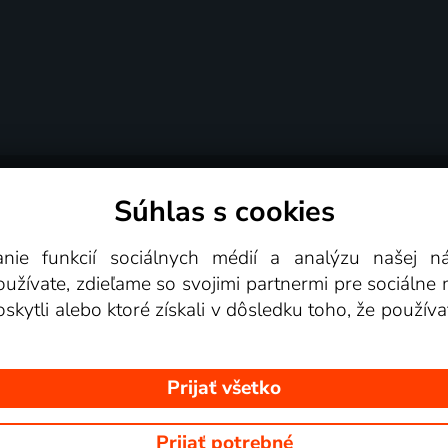
Súhlas s cookies
é podmienky
Podporované zariadenia
Pre partn
anie funkcií sociálnych médií a analýzu našej 
žívate, zdieľame so svojimi partnermi pre sociálne mé
Videotéka
skytli alebo ktoré získali v dôsledku toho, že používa
Prijať všetko
Prijať potrebné