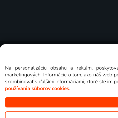
O Lepšia.TV
Novinky
Recenzie
Obchodn
Na personalizáciu obsahu a reklám, poskytov
marketingových. Informácie o tom, ako náš web pou
skombinovať s ďalšími informáciami, ktoré ste im po
používania súborov cookies
.