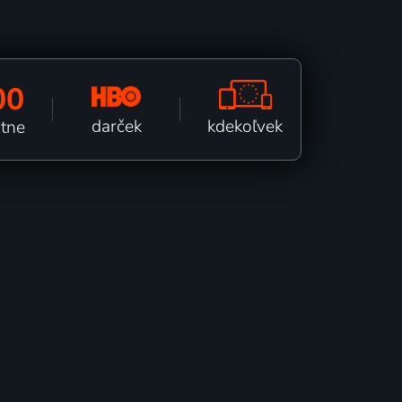
00
kdekoľvek
darček
ätne