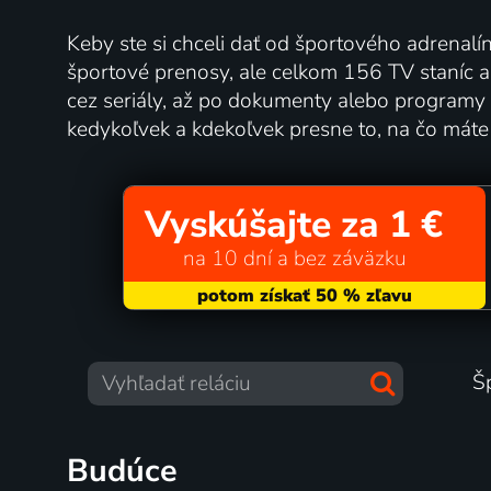
Keby ste si chceli dať od športového adrenalí
športové prenosy, ale celkom 156 TV staníc a ti
cez seriály, až po dokumenty alebo programy 
kedykoľvek a kdekoľvek presne to, na čo máte
Vyskúšajte za 1 €
na 10 dní a bez záväzku
Š
Budúce