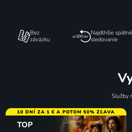
Bez
Najdlhšie spätné
záväzku
sledovanie
Vy
Služby m
10 DNÍ ZA 1 € A POTOM 50% ZĽAVA
TOP