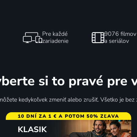
Pre každé
9076 filmov
zariadenie
a seriálov
berte si to pravé pre 
ôžete kedykoľvek zmeniť alebo zrušiť. Všetko je bez
10 DNÍ ZA 1 € A POTOM 50% ZĽAVA
KLASIK