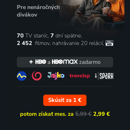
Pre nenáročných
divákov
70
TV staníc,
7
dní spätne,
2 452
filmov
,
nahrávanie 20 relácií
,
a
zadarmo
Skúsiť za 1 €
potom získať mes. za
5,99 €
2,99 €