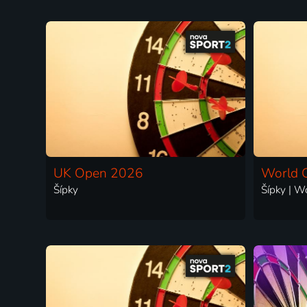
UK Open 2026
World 
Šípky
Šípky | W