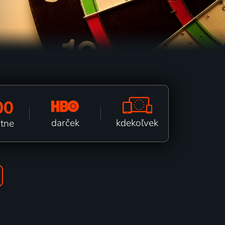
00
kdekoľvek
darček
ätne