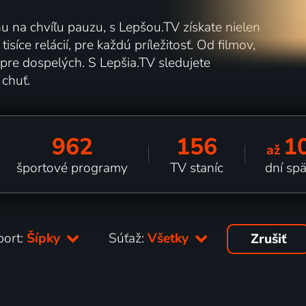
nu na chvíľu pauzu, s Lepšou.TV získate nielen
síce relácií, pre každú príležitosť. Od filmov,
pre dospelých. S Lepšia.TV sledujete
 chuť.
962
156
1
až
športové programy
TV staníc
dní sp
port:
Šípky
Súťaž:
Všetky
Zrušiť