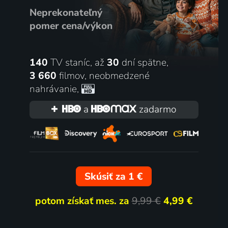
Neprekonateľný
pomer cena/výkon
140
TV staníc, až
30
dní spätne,
3 660
filmov
,
neobmedzené
nahrávanie
,
a
zadarmo
Skúsiť za 1 €
potom získať mes. za
9,99 €
4,99 €