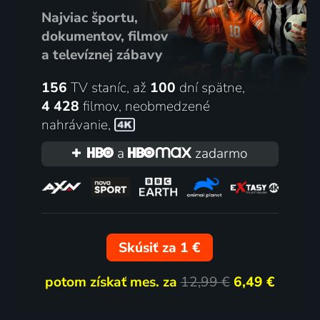
Najviac športu,
dokumentov, filmov
a televíznej zábavy
156
TV staníc, až
100
dní spätne,
4 428
filmov
,
neobmedzené
nahrávanie
,
a
zadarmo
Skúsiť za 1 €
potom získať mes. za
12,99 €
6,49 €