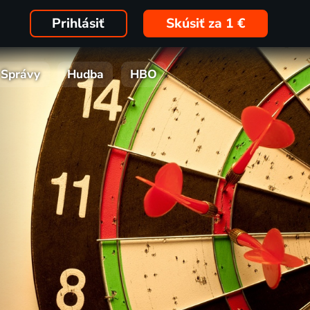
Prihlásiť
Skúsiť za 1 €
Správy
Hudba
HBO