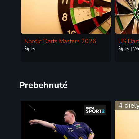
Nordic Darts Masters 2026
US Dar
Šípky
Šípky | Wo
Prebehnuté
4 diel