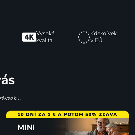
Vysoká
Kdekoľvek
kvalita
v EÚ
vás
 záväzku.
10 DNÍ ZA 1 € A POTOM 50% ZĽAVA
MINI