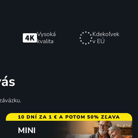
Vysoká
Kdekoľvek
kvalita
v EÚ
vás
 záväzku.
10 DNÍ ZA 1 € A POTOM 50% ZĽAVA
MINI