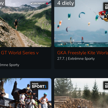
ov
4 diely
g: GT World Series v
GKA Freestyle Kite Worl
27.7. | Extrémne športy
trémne športy
y