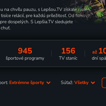
nu na chvíľu pauzu, s Lepšou.TV získate nielen
síce relácií, pre každú príležitosť. Od filmov,
pre dospelých. S Lepšia.TV sledujete
 chuť.
945
156
1
až
športové programy
TV staníc
dní sp
port:
Extrémne športy
Súťaž:
Všetky