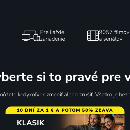
Pre každé
9057 filmov
zariadenie
a seriálov
berte si to pravé pre 
ôžete kedykoľvek zmeniť alebo zrušiť. Všetko je bez
10 DNÍ ZA 1 € A POTOM 50% ZĽAVA
KLASIK