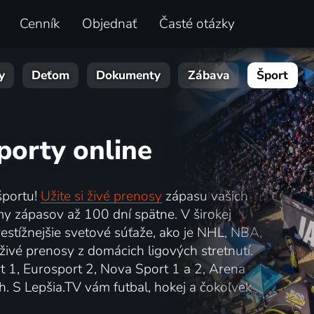
Cenník
Objednať
Časté otázky
y
Deťom
Dokumenty
Zábava
Šport
porty online
športu!
Užite si živé prenosy
zápasu vašich
my zápasov až 100 dní spätne. V širokej
estížnejšie svetové súťaže, ako je NHL, NBA,
živé prenosy z domácich ligových stretnutí.
t 1, Eurosport 2, Nova Sport 1 a 2, Arena
. S Lepšia.TV vám futbal, hokej a čokoľvek