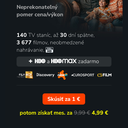
Neprekonateľný
pomer cena/výkon
140
TV staníc, až
30
dní spätne,
3 677
filmov
,
neobmedzené
nahrávanie
,
a
zadarmo
Skúsiť za 1 €
potom získať mes. za
9,99 €
4,99 €