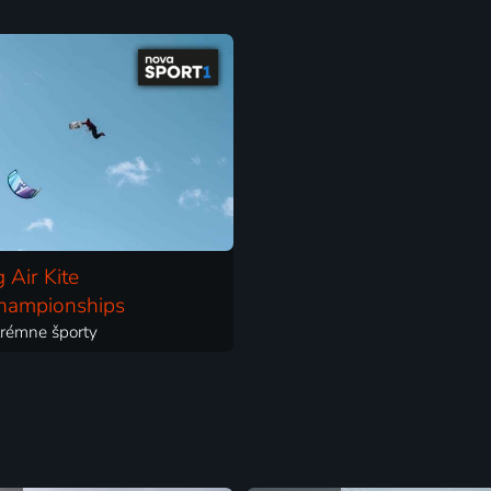
 Air Kite
hampionships
xtrémne športy