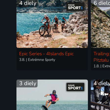
4 diely
6 diel
Epic Series - 4Islands Epic
Trailin
3.8. | Extrémne športy
Pitztalu
1.8. | Ex
3 diely
4 diel