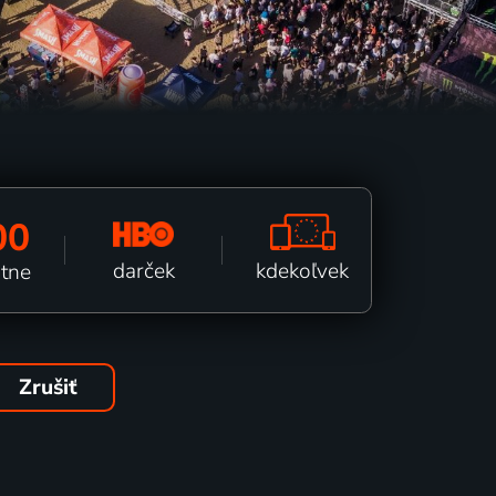
00
kdekoľvek
darček
ätne
Zrušiť