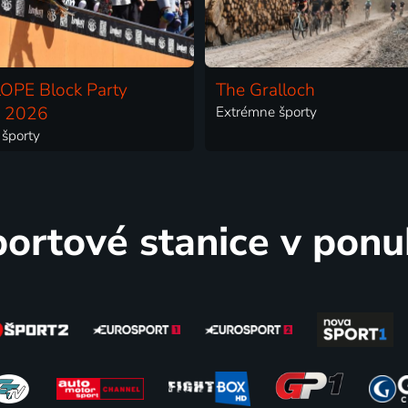
OPE Block Party
The Gralloch
a 2026
Extrémne športy
športy
ortové stanice v pon