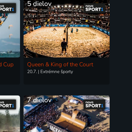
5 dielov
d Cup
Queen & King of the Court
20.7. | Extrémne športy
7 dielov