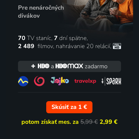
Pre nenáročných
divákov
70
TV staníc,
7
dní spätne,
2 489
filmov
,
nahrávanie 20 relácií
,
a
zadarmo
Skúsiť za 1 €
potom získať mes. za
5,99 €
2,99 €