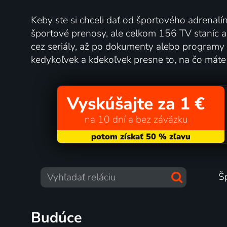
Keby ste si chceli dať od športového adrenalí
športové prenosy, ale celkom 156 TV staníc a ti
cez seriály, až po dokumenty alebo programy 
kedykoľvek a kdekoľvek presne to, na čo máte
Vyskúšajte za 1 €
na 10 dní a bez záväzku
Š
Budúce