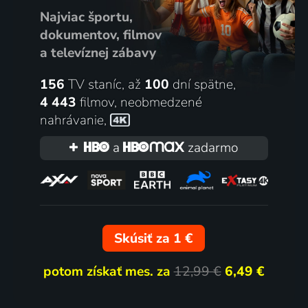
Najviac športu,
dokumentov, filmov
a televíznej zábavy
156
TV staníc, až
100
dní spätne,
4 443
filmov
,
neobmedzené
nahrávanie
,
a
zadarmo
Skúsiť za 1 €
potom získať mes. za
12,99 €
6,49 €