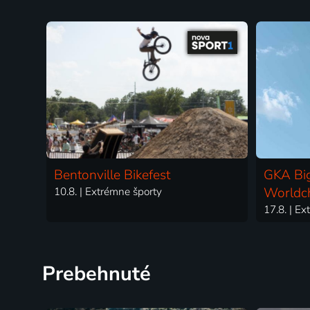
Bentonville Bikefest
GKA Big
10.8. | Extrémne športy
Worldc
17.8. | E
Prebehnuté