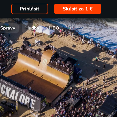
Prihlásiť
Skúsiť za 1 €
Správy
Hudba
HBO