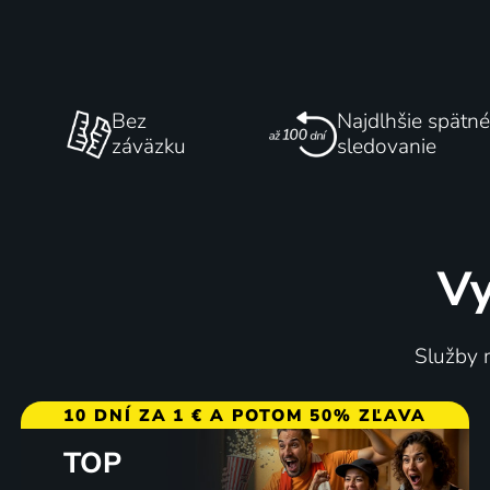
Bez
Najdlhšie spätné
záväzku
sledovanie
Vy
Služby m
10 DNÍ ZA 1 € A POTOM 50% ZĽAVA
TOP