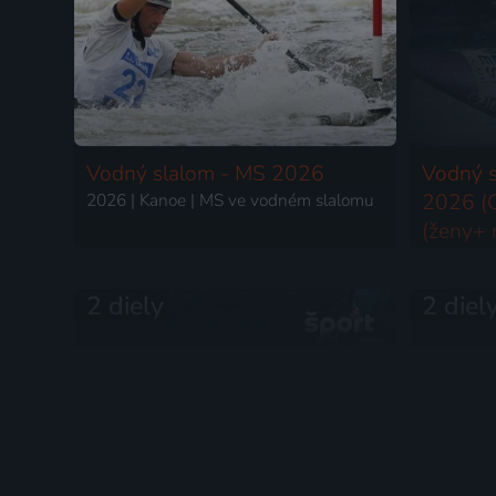
Vodný slalom - MS 2026
Vodný 
2026 | Kanoe | MS ve vodném slalomu
2026 (O
(ženy+ 
2026 | K
2 diely
2 diel