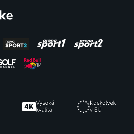
uke
6 - MS
K1
slalomu
Vysoká
Kdekoľvek
kvalita
v EÚ