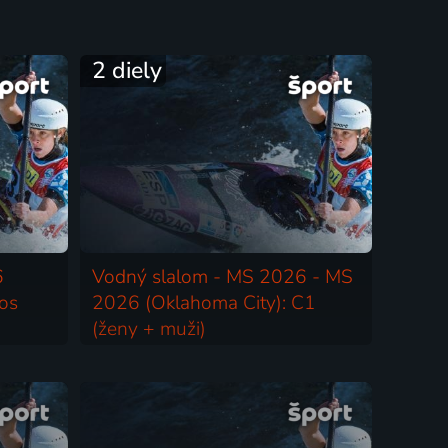
2 diely
6
Vodný slalom - MS 2026 - MS
ros
2026 (Oklahoma City): C1
(ženy + muži)
ros
2026 | Kanoe | MS ve vodném slalomu
slalomu