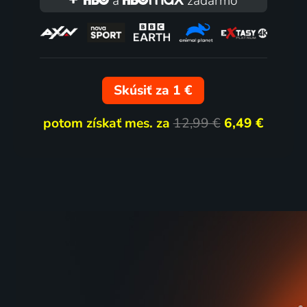
a
zadarmo
Skúsiť za 1 €
potom získať mes. za
12,99 €
6,49 €