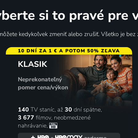
berte si to pravé pre 
ôžete kedykoľvek zmeniť alebo zrušiť. Všetko je bez
10 DNÍ ZA 1 € A POTOM 50% ZĽAVA
KLASIK
Neprekonateľný
pomer cena/výkon
140
TV staníc, až
30
dní spätne,
3 677
filmov
,
neobmedzené
nahrávanie
,