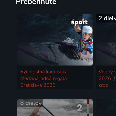
Prebehnuté
2 diel
Rýchlostná kanoistika -
Vodný 
Medzinárodná regata
2026 (O
Bratislava 2026
kros
2026 | Kanoe
2026 | K
8 dielov