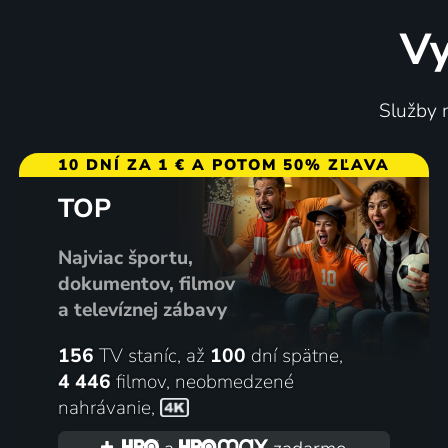
Vy
Služby m
10 DNÍ ZA 1 € A POTOM 50% ZĽAVA
TOP
Najviac športu,
dokumentov, filmov
a televíznej zábavy
156
TV staníc, až
100
dní spätne,
4 446
filmov
,
neobmedzené
nahrávanie
,