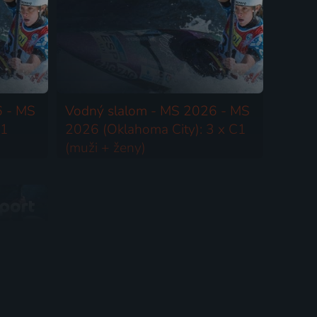
6 - MS
Vodný slalom - MS 2026 - MS
K1
2026 (Oklahoma City): 3 x C1
(muži + ženy)
2026 | Kanoe | MS ve vodném slalomu