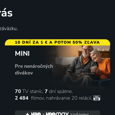
vás
 záväzku.
10 DNÍ ZA 1 € A POTOM 50% ZĽAVA
MINI
Pre nenáročných
divákov
70
TV staníc,
7
dní spätne,
2 484
filmov
,
nahrávanie 20 relácií
,
a
zadarmo