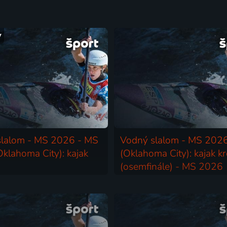
y
slalom - MS 2026 - MS
Vodný slalom - MS 202
klahoma City): kajak
(Oklahoma City): kajak k
(osemfinále) - MS 2026
anoe | MS ve vodném slalomu
(Oklahoma City): kajak k
2026 | Kanoe | MS ve vodném 