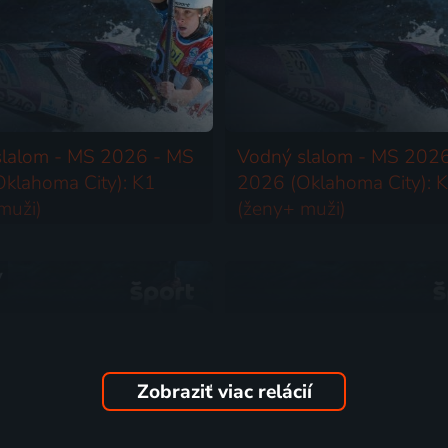
slalom - MS 2026 - MS
Vodný slalom - MS 202
klahoma City): K1
2026 (Oklahoma City): 
muži)
(ženy+ muži)
anoe | MS ve vodném slalomu
2026 | Kanoe
y
Zobraziť viac relácií