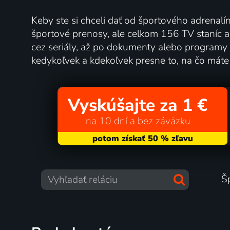
Keby ste si chceli dať od športového adrenalí
športové prenosy, ale celkom 156 TV staníc a ti
cez seriály, až po dokumenty alebo programy 
kedykoľvek a kdekoľvek presne to, na čo máte
Vyskúšajte za 1 €
na 10 dní a bez záväzku
Š