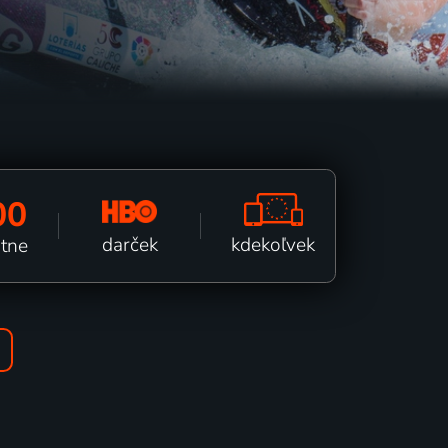
00
kdekoľvek
darček
ätne