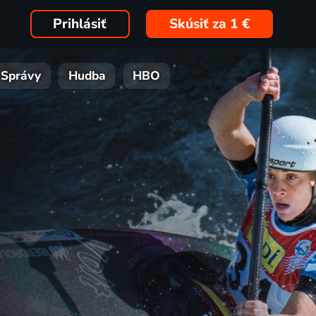
Prihlásiť
Skúsiť za 1 €
Správy
Hudba
HBO