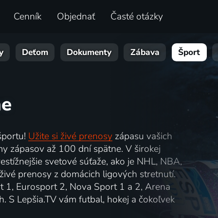
Cenník
Objednať
Časté otázky
y
Deťom
Dokumenty
Zábava
Šport
ne
športu!
Užite si živé prenosy
zápasu vašich
my zápasov až 100 dní spätne. V širokej
estížnejšie svetové súťaže, ako je NHL, NBA,
živé prenosy z domácich ligových stretnutí.
t 1, Eurosport 2, Nova Sport 1 a 2, Arena
. S Lepšia.TV vám futbal, hokej a čokoľvek