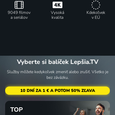
9049 filmov
Vysoká
Kdekoľvek
a seriálov
kvalita
v EÚ
Vyberte si balíček Lepšia.TV
Služby môžete kedykoľvek zmeniť alebo zrušiť. Všetko je
bez záväzku.
10 DNÍ ZA 1 € A POTOM 50% ZĽAVA
TOP