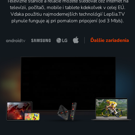
Televízne stanice a relácie môžete sledovať cez internet na
televízii, počítači, mobile i tablete kdekoľvek v celej EÚ.
Vďaka použitiu najmodernejších technológií Lepšia.TV
plynule funguje aj pri pomalom pripojení (od 3 Mb/s).
Ďalšie zariadenia