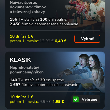
Najviac športu,
dokumentov, filmov
a televíznej zábavy
156
TV staníc
až
100
dní spätne
2 450
filmov
neobmedzené nahrávanie
10 dní za
1 €
Vybrať
potom 1. mesiac
12,99 €
6,49 €
KLASIK
Neprekonateľný
pomer cena/výkon
140
TV staníc
až
30
dní spätne
1 697
filmov
neobmedzené nahrávanie
10 dní za
1 €
Vybrané
potom 1. mesiac
9,99 €
4,99 €