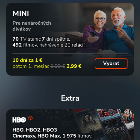
MINI
Pre nenáročných
divákov
70
TV staníc
7
dní spätne
492
filmov
nahrávanie 20 relácií
10 dní za
1 €
Vybrať
potom 1. mesiac
5,99 €
2,99 €
Extra
HBO, HBO2, HBO3
Cinemaxy, HBO Max
1 975
filmov