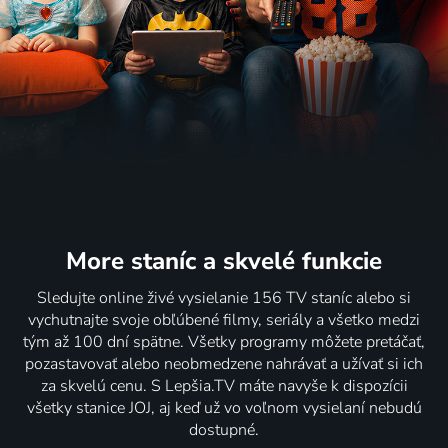
More staníc
a skvelé funkcie
Sledujte online živé vysielanie 156 TV staníc alebo si
vychutnajte svoje obľúbené filmy, seriály a všetko medzi
tým až 100 dní spätne. Všetky programy môžete pretáčať,
pozastavovať alebo neobmedzene nahrávať a užívať si ich
za skvelú cenu. S Lepšia.TV máte navyše k dispozícii
všetky stanice JOJ, aj keď už vo voľnom vysielaní nebudú
dostupné.