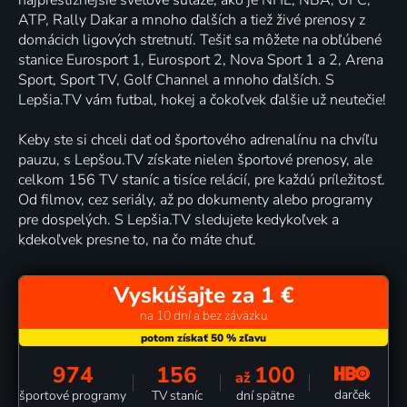
ATP, Rally Dakar a mnoho ďalších a tiež živé prenosy z
domácich ligových stretnutí. Tešiť sa môžete na obľúbené
stanice Eurosport 1, Eurosport 2, Nova Sport 1 a 2, Arena
Sport, Sport TV, Golf Channel a mnoho ďalších. S
Lepšia.TV vám futbal, hokej a čokoľvek ďalšie už neutečie!
Keby ste si chceli dať od športového adrenalínu na chvíľu
pauzu, s Lepšou.TV získate nielen športové prenosy, ale
celkom 156 TV staníc a tisíce relácií, pre každú príležitosť.
Od filmov, cez seriály, až po dokumenty alebo programy
pre dospelých. S Lepšia.TV sledujete kedykoľvek a
kdekoľvek presne to, na čo máte chuť.
Vyskúšajte za 1 €
na 10 dní a bez záväzku
974
156
100
až
darček
športové programy
TV staníc
dní spätne