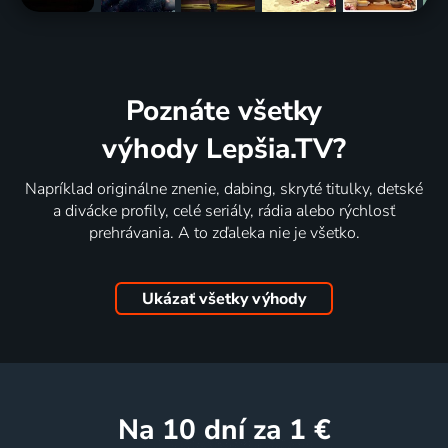
Poznáte všetky
výhody Lepšia.TV?
Napríklad originálne znenie, dabing, skryté titulky, detské
a divácke profily, celé seriály, rádia alebo rýchlosť
prehrávania. A to zďaleka nie je všetko.
Ukázať všetky výhody
na 10 dní
za 1 €