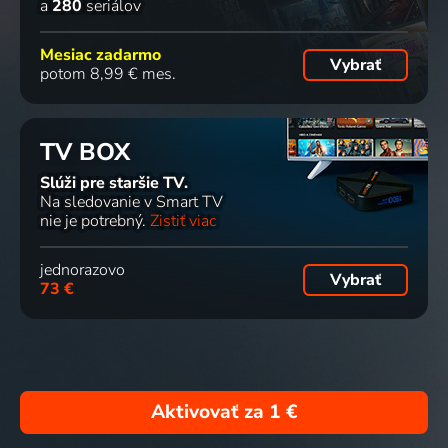
a
280
seriálov
Mesiac zadarmo
Vybrať
potom 8,99 € mes.
TV BOX
Slúži pre staršie TV.
Na sledovanie v Smart TV
nie je potrebný.
Zistiť viac
jednorazovo
Vybrať
73 €
Aktivovať za
1 €