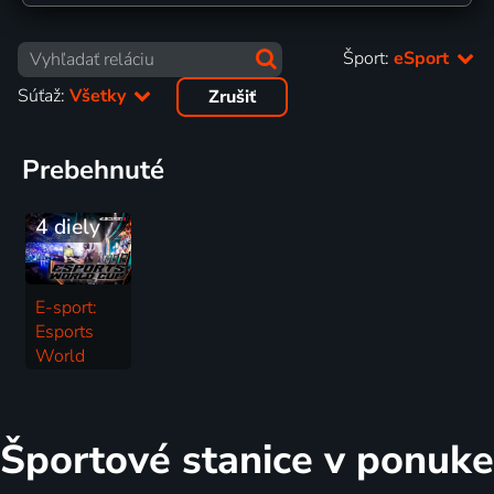
Šport:
eSport
Súťaž:
Všetky
Zrušiť
Prebehnuté
4 diely
E-sport:
Esports
World
Cup
eSport | Esports World Cup
Športové stanice v ponuke