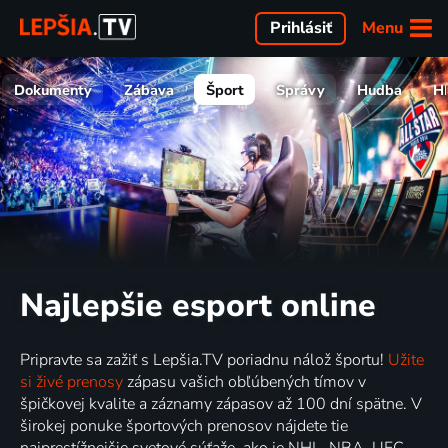
Menu
Prihlásiť
Dokumenty
Zábava
Šport
Správy
Hudba
H
Najlepšie esport online
Pripravte sa zažiť s Lepšia.TV poriadnu nálož športu!
Užite
si živé prenosy
zápasu vašich obľúbených tímov v
špičkovej kvalite a záznamy zápasov až 100 dní spätne. V
širokej ponuke športových prenosov nájdete tie
najprestížnejšie svetové súťaže, ako je NHL, NBA, UFC,