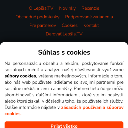
O Lepšia.TV
Novinky
Recenzie
Obchodné podmienky
Podporované zariadenia
Pre partnerov
Cookies
Kontakt
Darovať Lepšia.TV
Videotéka
Súhlas s cookies
Na personalizáciu obsahu a reklám, poskytovanie funkcií
sociálnych médií a analýzu našej návštevnosti využívame
súbory cookies
, vrátane marketingových. Informácie o tom,
ako náš web používate, zdieľame so svojimi partnermi pre
sociálne médiá, inzerciu a analýzy. Partneri tieto údaje môžu
skombinovať s ďalšími informáciami, ktoré ste im poskytli
alebo ktoré získali v dôsledku toho, že používate ich služby.
Ďalšie informácie nájdete v
zásadách používania súborov
cookies
.
Prijať všetko
Copyright © goNET s.r.o. Na tomto webe sú zobrazované obrázky