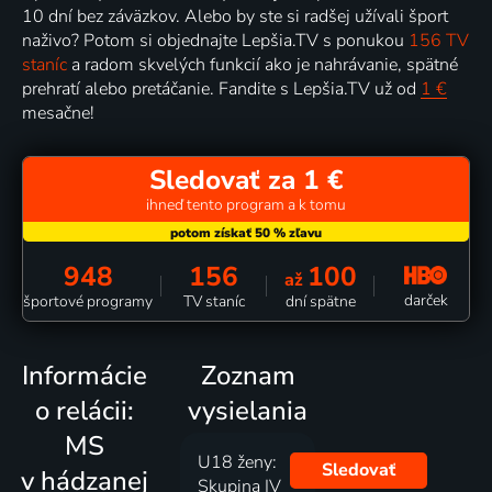
10 dní bez záväzkov. Alebo by ste si radšej užívali šport
naživo? Potom si objednajte Lepšia.TV s ponukou
156 TV
staníc
a radom skvelých funkcií ako je nahrávanie, spätné
prehratí alebo pretáčanie. Fandite s Lepšia.TV už od
1 €
mesačne!
Sledovať za 1 €
ihneď tento program a k tomu
948
156
100
až
darček
športové programy
TV staníc
dní spätne
Informácie
Zoznam
o relácii:
vysielania
MS
U18 ženy:
Sledovať
v hádzanej
Skupina IV