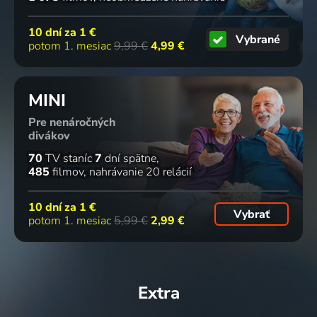
10 dní za
1 €
Vybrané
potom 1. mesiac
9,99 €
4,99 €
MINI
Pre nenáročných
divákov
70
TV staníc
7
dní spätne
485
filmov
nahrávanie 20 relácií
10 dní za
1 €
Vybrať
potom 1. mesiac
5,99 €
2,99 €
Extra