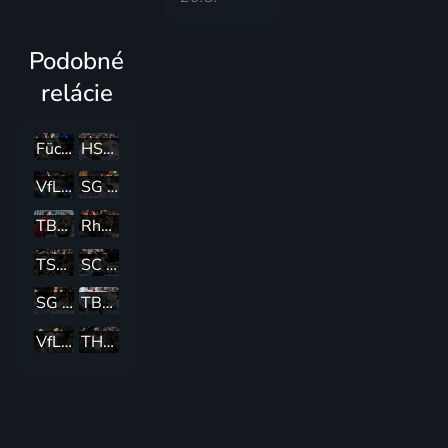
Podobné
relácie
Füchse Berlin - SC Magdeburg
HSV Hamburg Handball - Rhein-Neckar Löwen
VfL Gummersbach - Füchse Berlin
SG Flensburg-Handewitt - TSV Hannover-Burgdorf
TBV Lemgo Lippe - SG Flensburg-Handewitt
Rhein-Neckar Löwen - HC Erlangen
TSV Hannover-Burgdorf - Füchse Berlin
SC Magdeburg - MT Melsungen
SG Flensburg-Handewitt - Füchse Berlin
TBV Lemgo Lippe - THW Kiel
VfL Gummersbach - SC Magdeburg
THW Kiel - TSV Hannover-Burgdorf