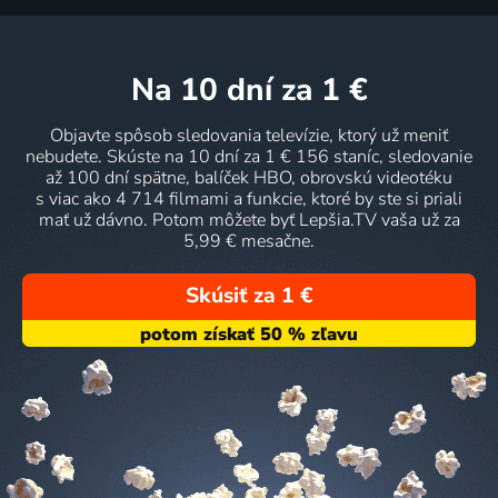
na 10 dní
za 1 €
Objavte spôsob sledovania televízie, ktorý už meniť
nebudete. Skúste na 10 dní za 1 € 156 staníc, sledovanie
až 100 dní spätne, balíček HBO, obrovskú videotéku
s viac ako 4 714 filmami a funkcie, ktoré by ste si priali
mať už dávno. Potom môžete byť Lepšia.TV vaša už za
5,99 € mesačne.
Skúsiť za 1 €