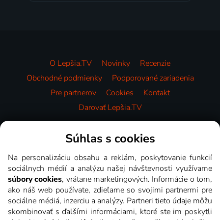
O Lepšia.TV
Novinky
Recenzie
Obchodné podmienky
Podporované zariadenia
Pre partnerov
Cookies
Kontakt
Darovať Lepšia.TV
Videotéka
Súhlas s cookies
Na personalizáciu obsahu a reklám, poskytovanie funkcií
sociálnych médií a analýzu našej návštevnosti využívame
súbory cookies
, vrátane marketingových. Informácie o tom,
ako náš web používate, zdieľame so svojimi partnermi pre
sociálne médiá, inzerciu a analýzy. Partneri tieto údaje môžu
skombinovať s ďalšími informáciami, ktoré ste im poskytli