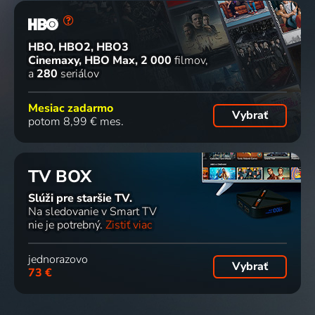
HBO, HBO2, HBO3
Cinemaxy, HBO Max
2 000
filmov
a
280
seriálov
Mesiac zadarmo
Vybrať
potom 8,99 € mes.
TV BOX
Slúži pre staršie TV.
Na sledovanie v Smart TV
nie je potrebný.
Zistiť viac
jednorazovo
Vybrať
73 €