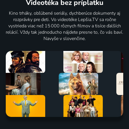
Videotéka
bez príplatku
Kino trháky, obľúbené seriály, dychberúce dokumenty aj
rozprávky pre deti. Vo videotéke Lepšia.TV sa ročne
vystrieda viac než 15 000 rôznych filmov a tisíce ďalších
relácií. Vždy tak jednoducho nájdete presne to, čo vás baví.
Navyše v slovenčine.