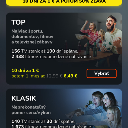
10 DNÍ ZA 1 € A POTOM 50% ZĽAVA
TOP
Najviac športu,
dokumentov, filmov
a televíznej zábavy
156
TV staníc
až
100
dní spätne
2 438
filmov
neobmedzené nahrávanie
10 dní za
1 €
Vybrať
potom 1. mesiac
12,99 €
6,49 €
KLASIK
Neprekonateľný
pomer cena/výkon
140
TV staníc
až
30
dní spätne
1 673
filmov
neobmedzené nahrávanie