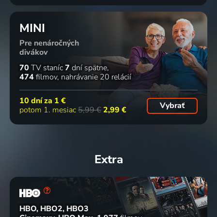
MINI
Pre nenáročných
divákov
70
TV staníc
7
dní spätne
474
filmov
nahrávanie 20 relácií
10 dní za
1 €
Vybrať
potom 1. mesiac
5,99 €
2,99 €
Extra
HBO, HBO2, HBO3