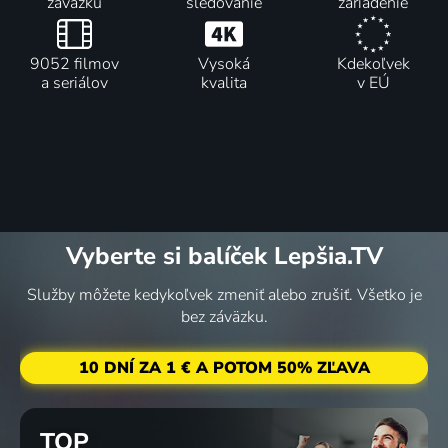
záväzku
sledovanie
zariadenie
9052 filmov
Vysoká
Kdekoľvek
a seriálov
kvalita
v EÚ
Vyberte si balíček Lepšia.TV
Služby môžete kedykoľvek zmeniť alebo zrušiť. Všetko je
bez záväzku.
10 DNÍ ZA 1 € A POTOM 50% ZĽAVA
TOP