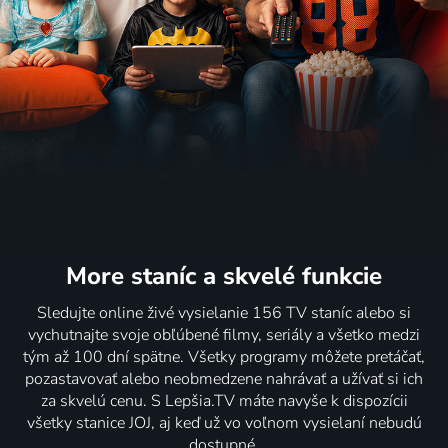
More staníc
a skvelé funkcie
Sledujte online živé vysielanie 156 TV staníc alebo si
vychutnajte svoje obľúbené filmy, seriály a všetko medzi
tým až 100 dní spätne. Všetky programy môžete pretáčať,
pozastavovať alebo neobmedzene nahrávať a užívať si ich
za skvelú cenu. S Lepšia.TV máte navyše k dispozícii
všetky stanice JOJ, aj keď už vo voľnom vysielaní nebudú
dostupné.