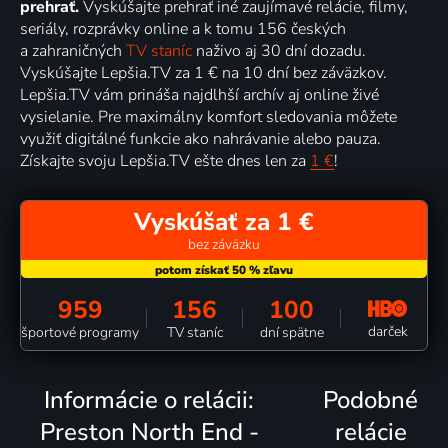
prehrať.
Vyskúšajte prehrať iné zaujímavé relácie, filmy,
seriály, rozprávky online a k tomu 156 českých
a zahraničných
TV staníc
naživo aj 30 dní dozadu.
Vyskúšajte Lepšia.TV za 1 € na 10 dní bez záväzkov.
Lepšia.TV vám prináša najdlhší archív aj online živé
vysielanie. Pre maximálny komfort sledovania môžete
využiť digitálné funkcie ako nahrávanie alebo pauza.
Získajte svoju Lepšia.TV ešte dnes len za
1 €
!
Vyskúšať za 1 €
bez záväzku
959
156
100
darček
športové programy
TV staníc
dní spätne
Informácie o relácii:
Podobné
Preston North End -
relácie