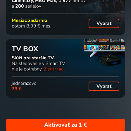
Cinemaxy, HBO Max
1 977
filmov
a
280
seriálov
Mesiac zadarmo
Vybrať
potom 8,99 € mes.
TV BOX
Slúži pre staršie TV.
Na sledovanie v Smart TV
nie je potrebný.
Zistiť viac
jednorazovo
Vybrať
73 €
Aktivovať za
1 €