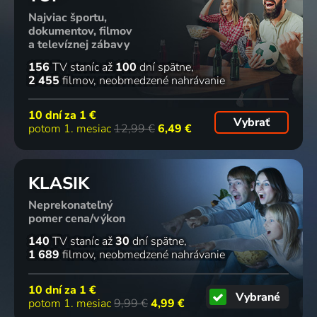
Najviac športu,
dokumentov, filmov
a televíznej zábavy
156
TV staníc
až
100
dní spätne
2 455
filmov
neobmedzené nahrávanie
10 dní za
1 €
Vybrať
potom 1. mesiac
12,99 €
6,49 €
KLASIK
Neprekonateľný
pomer cena/výkon
140
TV staníc
až
30
dní spätne
1 689
filmov
neobmedzené nahrávanie
10 dní za
1 €
Vybrané
potom 1. mesiac
9,99 €
4,99 €