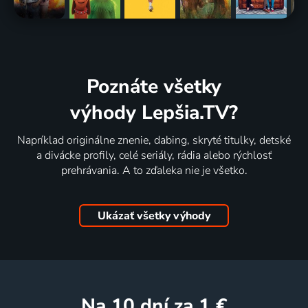
Poznáte všetky
výhody Lepšia.TV?
Napríklad originálne znenie, dabing, skryté titulky, detské
a divácke profily, celé seriály, rádia alebo rýchlosť
prehrávania. A to zďaleka nie je všetko.
Ukázať všetky výhody
na 10 dní
za 1 €