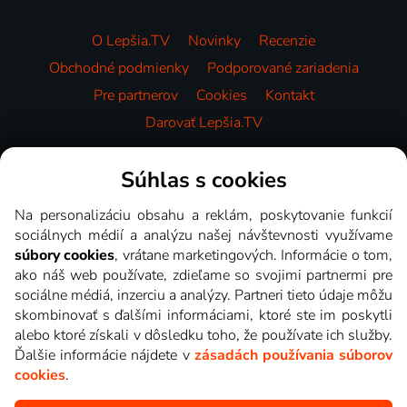
O Lepšia.TV
Novinky
Recenzie
Obchodné podmienky
Podporované zariadenia
Pre partnerov
Cookies
Kontakt
Darovať Lepšia.TV
Videotéka
Súhlas s cookies
Na personalizáciu obsahu a reklám, poskytovanie funkcií
sociálnych médií a analýzu našej návštevnosti využívame
súbory cookies
, vrátane marketingových. Informácie o tom,
ako náš web používate, zdieľame so svojimi partnermi pre
sociálne médiá, inzerciu a analýzy. Partneri tieto údaje môžu
skombinovať s ďalšími informáciami, ktoré ste im poskytli
alebo ktoré získali v dôsledku toho, že používate ich služby.
Ďalšie informácie nájdete v
zásadách používania súborov
cookies
.