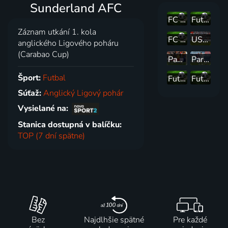
Sunderland AFC
FC Pyunik (ARM) - Győri ETO FC (HUN)
Futbal - EURO 2025 (ženy) - EURO 2025 (ženy) - semifinále 1
Záznam utkání 1. kola
FC Midtjylland (DEN) - Hibernian FC (SCO)
USL Dunkerque - EA Guingamp
anglického Ligového poháru
(Carabao Cup)
Památné zápasy - Lyon vs. Lens ze sezóny 2001/02
Paris FC - SM Caen
Šport:
Futbal
Futbal - Predkolá LM / EL / KL 2025 - Európska liga / Konferenčná liga UEFA 2025/26 (2. predkolo): Anderlecht Brusel/Hibernians - Spartak Trnava
Futbal - MONACObet liga 2025/26 - MONACObet liga 2025/26 (1. kolo): FK Pohronie Žiar nad Hronom Dolná Ždaňa - OFK Dynamo Malženice
Súťaž:
Anglický Ligový pohár
Vysielané na:
Stanica dostupná v balíčku:
TOP (7 dní spätne)
Bez
Najdlhšie spätné
Pre každé