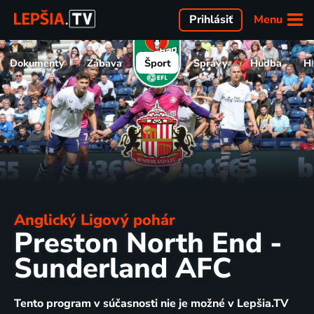
Menu
Prihlásiť
Dokumenty
Zábava
Šport
Správy
Hudba
H
Anglický Ligový pohár
Preston North End -
Sunderland AFC
Tento program v súčasnosti nie je možné v Lepšia.TV