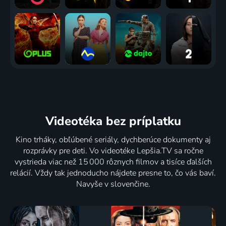
Videotéka
bez príplatku
Kino trháky, obľúbené seriály, dychberúce dokumenty aj
rozprávky pre deti. Vo videotéke Lepšia.TV sa ročne
vystrieda viac než 15 000 rôznych filmov a tisíce ďalších
relácií. Vždy tak jednoducho nájdete presne to, čo vás baví.
Navyše v slovenčine.