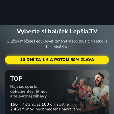
Vyberte si balíček Lepšia.TV
Služby môžete kedykoľvek zmeniť alebo zrušiť. Všetko je
bez záväzku.
10 DNÍ ZA 1 € A POTOM 50% ZĽAVA
TOP
Najviac športu,
dokumentov, filmov
a televíznej zábavy
156
TV staníc
až
100
dní spätne
2 451
filmov
neobmedzené nahrávanie