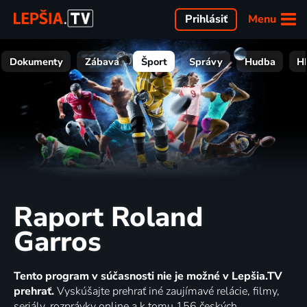
Menu
Prihlásiť
Dokumenty
Zábava
Šport
Správy
Hudba
H
Raport Roland
Garros
Tento program v súčasnosti nie je možné v Lepšia.TV
prehrať.
Vyskúšajte prehrať iné zaujímavé relácie, filmy,
seriály, rozprávky online a k tomu 156 českých