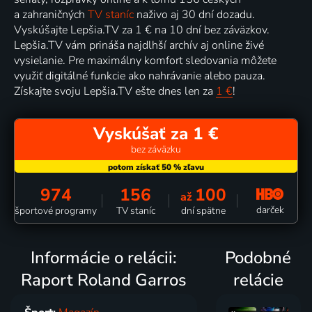
a zahraničných
TV staníc
naživo aj 30 dní dozadu.
Vyskúšajte Lepšia.TV za 1 € na 10 dní bez záväzkov.
Lepšia.TV vám prináša najdlhší archív aj online živé
vysielanie. Pre maximálny komfort sledovania môžete
využiť digitálné funkcie ako nahrávanie alebo pauza.
Získajte svoju Lepšia.TV ešte dnes len za
1 €
!
Vyskúšať za 1 €
bez záväzku
974
156
100
až
darček
športové programy
TV staníc
dní spätne
Informácie o relácii:
Podobné
Raport Roland Garros
relácie