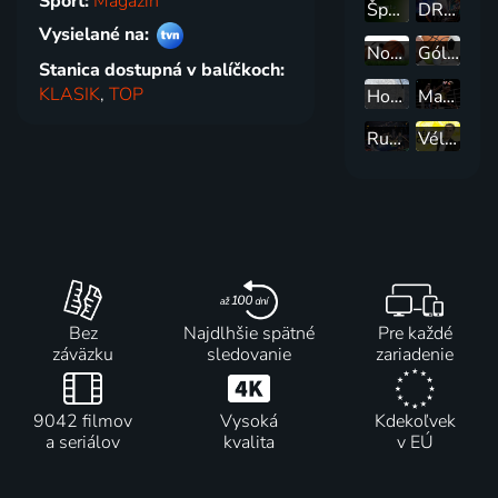
Šport:
Magazín
Šport
DRIVE IT - Ondrej Macko
Vysielané na:
Nočné vysielanie
Góly - body - sekundy
Stanica dostupná v balíčkoch:
KLASIK
,
TOP
Hokej - Magazín NHL
Magazín Muaythai
Run Aréna
Vélo Club
Bez
Najdlhšie spätné
Pre každé
záväzku
sledovanie
zariadenie
9042 filmov
Vysoká
Kdekoľvek
a seriálov
kvalita
v EÚ