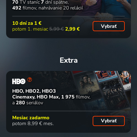
70
TV staníc
7
dní spätne
492
filmov
nahrávanie 20 relácií
10 dní za
1 €
Vybrať
potom 1. mesiac
5,99 €
2,99 €
Extra
HBO, HBO2, HBO3
Cinemaxy, HBO Max
1 975
filmov
a
280
seriálov
Mesiac zadarmo
Vybrať
potom 8,99 € mes.