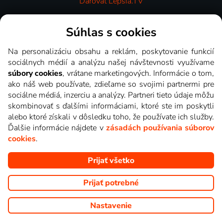
Darovať Lepšia.TV
Videotéka
Súhlas s cookies
Na personalizáciu obsahu a reklám, poskytovanie funkcií
sociálnych médií a analýzu našej návštevnosti využívame
súbory cookies
, vrátane marketingových. Informácie o tom,
ako náš web používate, zdieľame so svojimi partnermi pre
sociálne médiá, inzerciu a analýzy. Partneri tieto údaje môžu
skombinovať s ďalšími informáciami, ktoré ste im poskytli
alebo ktoré získali v dôsledku toho, že používate ich služby.
Ďalšie informácie nájdete v
zásadách používania súborov
cookies
.
Prijať všetko
Copyright © goNET s.r.o. Na tomto webe sú zobrazované obrázky
z relácií TV staníc, ktoré môžete sledovať v Lepšia.TV.
Prijať potrebné
Nastavenie