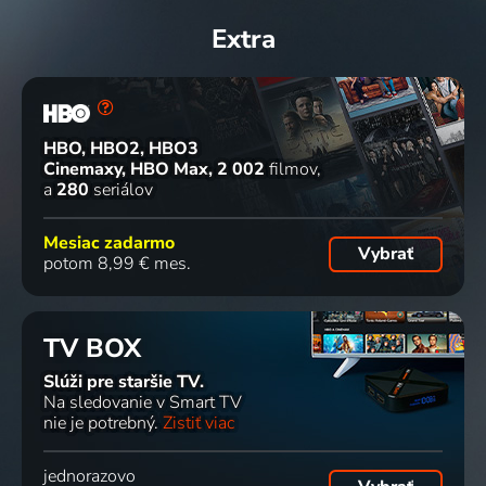
Extra
HBO, HBO2, HBO3
Cinemaxy, HBO Max
2 002
filmov
a
280
seriálov
Mesiac zadarmo
Vybrať
potom 8,99 € mes.
TV BOX
Slúži pre staršie TV.
Na sledovanie v Smart TV
nie je potrebný.
Zistiť viac
jednorazovo