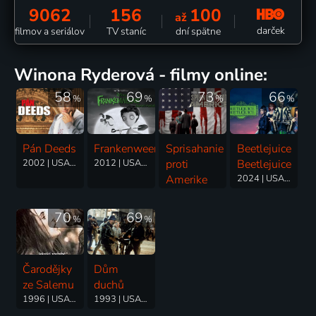
9062
156
100
až
darček
filmov a seriálov
TV staníc
dní spätne
Winona Ryderová - filmy online:
58
69
73
66
%
%
%
%
Pán Deeds
Frankenweenie
Sprisahanie
Beetlejuice
2002 | USA | Komédia, Romantický
2012 | USA | Animovaný, Horor, Komédia, Rodinný, Science Fiction
proti
Beetlejuice
Amerike
2024 | USA | Horor, Fantasy, Komédia
2020 | USA | Thriller, Dráma
70
69
%
%
Čarodějky
Dům
ze Salemu
duchů
1996 | USA | Dráma, Historický
1993 | USA, Nemecko, Dánsko, Portugalsko | Dráma, Romantický