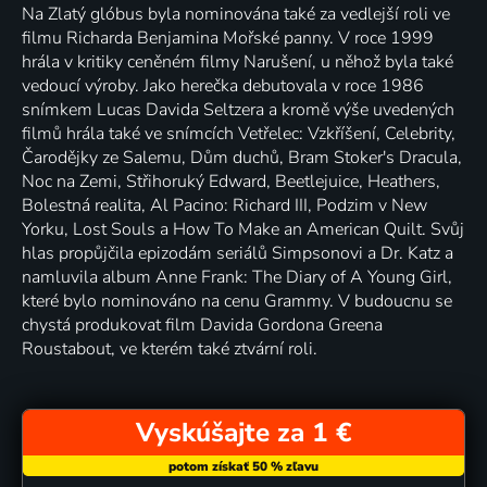
Na Zlatý glóbus byla nominována také za vedlejší roli ve
filmu Richarda Benjamina Mořské panny. V roce 1999
hrála v kritiky ceněném filmy Narušení, u něhož byla také
vedoucí výroby. Jako herečka debutovala v roce 1986
snímkem Lucas Davida Seltzera a kromě výše uvedených
filmů hrála také ve snímcích Vetřelec: Vzkříšení, Celebrity,
Čarodějky ze Salemu, Dům duchů, Bram Stoker's Dracula,
Noc na Zemi, Střihoruký Edward, Beetlejuice, Heathers,
Bolestná realita, Al Pacino: Richard III, Podzim v New
Yorku, Lost Souls a How To Make an American Quilt. Svůj
hlas propůjčila epizodám seriálů Simpsonovi a Dr. Katz a
namluvila album Anne Frank: The Diary of A Young Girl,
které bylo nominováno na cenu Grammy. V budoucnu se
chystá produkovat film Davida Gordona Greena
Roustabout, ve kterém také ztvární roli.
Vyskúšajte za 1 €