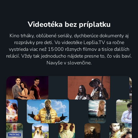
Videotéka
bez príplatku
Kino trháky, obľúbené seriály, dychberúce dokumenty aj
rozprávky pre deti. Vo videotéke Lepšia.TV sa ročne
vystrieda viac než 15 000 rôznych filmov a tisíce ďalších
relácií. Vždy tak jednoducho nájdete presne to, čo vás baví.
Navyše v slovenčine.