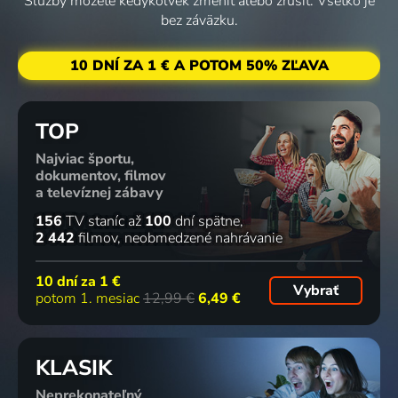
Služby môžete kedykoľvek zmeniť alebo zrušiť. Všetko je
bez záväzku.
10 DNÍ ZA 1 € A POTOM 50% ZĽAVA
TOP
Najviac športu,
dokumentov, filmov
a televíznej zábavy
156
TV staníc
až
100
dní spätne
2 442
filmov
neobmedzené nahrávanie
10 dní za
1 €
Vybrať
potom 1. mesiac
12,99 €
6,49 €
KLASIK
Neprekonateľný