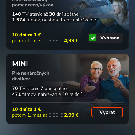
pomer cena/výkon
140
TV staníc
až
30
dní spätne
1 674
filmov
neobmedzené nahrávanie
10 dní za
1 €
Vybrané
potom 1. mesiac
9,99 €
4,99 €
MINI
Pre nenáročných
divákov
70
TV staníc
7
dní spätne
471
filmov
nahrávanie 20 relácií
10 dní za
1 €
Vybrať
potom 1. mesiac
5,99 €
2,99 €