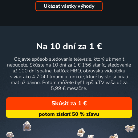
Ukázať všetky výhody
na 10 dní
za 1 €
Objavte spôsob sledovania televízie, ktorý už meniť
nebudete. Skúste na 10 dní za 1 € 156 staníc, sledovanie
až 100 dní spätne, balíček HBO, obrovskú videotéku
s viac ako 4 704 filmami a funkcie, ktoré by ste si priali
mať už dávno. Potom môžete byť Lepšia.TV vaša už za
5,99 € mesačne.
Skúsiť za 1 €