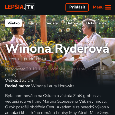
Menu
Prihlásiť
Všetko
Filmy
Seriály
Deťom
Dokumenty
Winona Ryderová
herečka
|
producentka
Narodená:
29.10.1971, Winona, Minnesota, USA (54
rokov)
Výška:
163 cm
Rodné meno:
Winona Laura Horowitz
Byla nominována na Oskara a získala Zlatý glóbus za
vedlejší roli ve filmu Martina Scorseseho Věk nevinnosti.
O rok později obdržela Cenu Akademie za herecký výkon v
adaptaci klasického románu Louisy May Alcott Malé ženy.