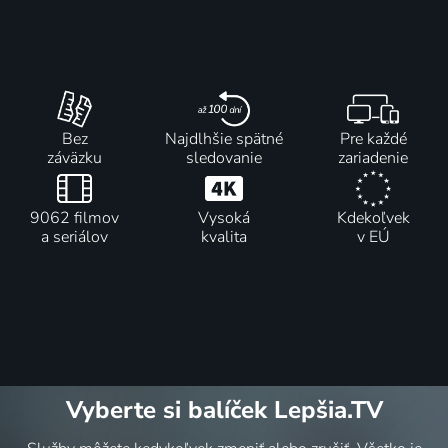
Bez
Najdlhšie spätné
Pre každé
záväzku
sledovanie
zariadenie
9062 filmov
Vysoká
Kdekoľvek
a seriálov
kvalita
v EÚ
Vyberte si balíček Lepšia.TV