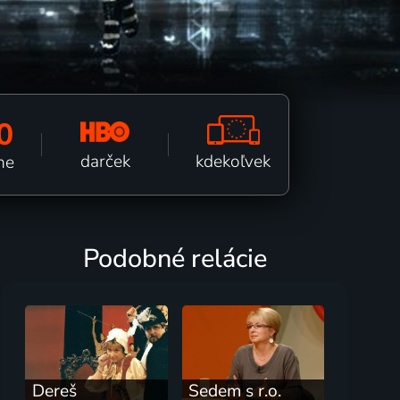
0
kdekoľvek
darček
ne
Podobné relácie
Dereš
Sedem s r.o.