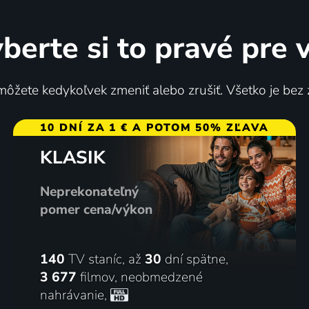
berte si to pravé pre 
ôžete kedykoľvek zmeniť alebo zrušiť. Všetko je bez
10 DNÍ ZA 1 € A POTOM 50% ZĽAVA
KLASIK
Neprekonateľný
pomer cena/výkon
140
TV staníc, až
30
dní spätne,
3 677
filmov
,
neobmedzené
nahrávanie
,