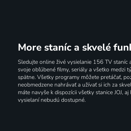
More staníc
a skvelé fun
Sledujte online živé vysielanie 156 TV staníc 
svoje obľúbené filmy, seriály a všetko medzi 
spätne. Všetky programy môžete pretáčať, po
neobmedzene nahrávať a užívať si ich za skve
máte navyše k dispozícii všetky stanice JOJ, a
vysielaní nebudú dostupné.