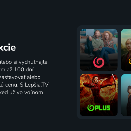
kcie
alebo si vychutnajte
tým až 100 dní
zastavovať alebo
lú cenu. S Lepšia.TV
j keď už vo voľnom