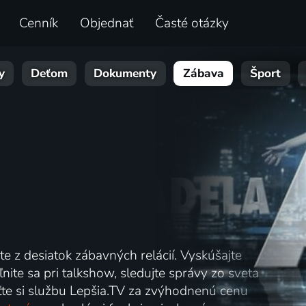
Cenník
Objednať
Časté otázky
y
Deťom
Dokumenty
Zábava
Šport
te z desiatok zábavných relácií. Vyskúšajte
ite sa pri talkshow, sledujte správy zo sveta
laťte si službu Lepšia.TV za zvýhodnenú cenu