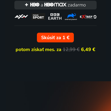
a
zadarmo
Skúsiť za 1 €
potom získať mes. za
12,99 €
6,49 €