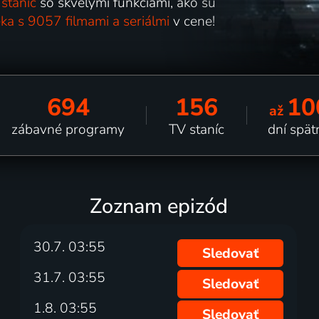
staníc
so skvelými funkciami, ako sú
ka s 9057 filmami a seriálmi
v cene!
694
156
10
až
zábavné programy
TV staníc
dní spät
Zoznam epizód
30.7. 03:55
Sledovať
31.7. 03:55
Sledovať
1.8. 03:55
Sledovať