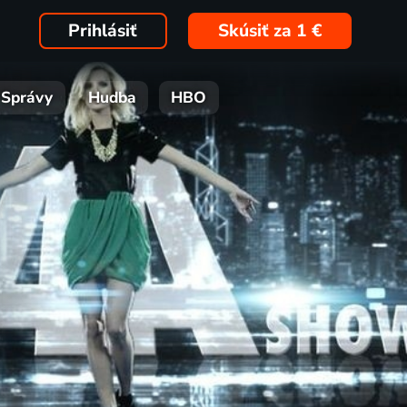
Prihlásiť
Skúsiť za 1 €
Správy
Hudba
HBO