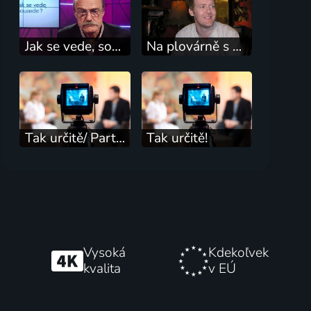
Jak se vede, sousede?
Na plovárně s Glenem Hansardem
Tak určitě/ Party show +
Tak určitě!
Vysoká
Kdekoľvek
kvalita
v EÚ