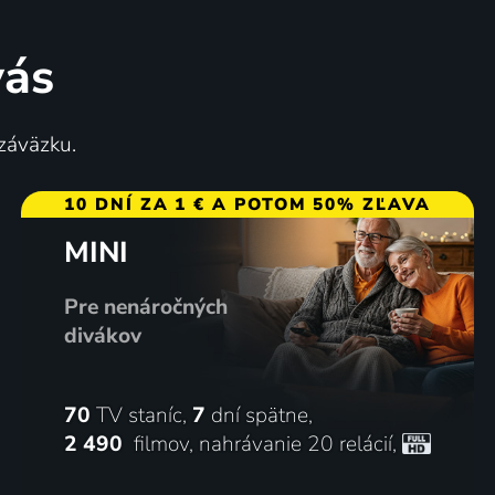
vás
 záväzku.
10 DNÍ ZA 1 € A POTOM 50% ZĽAVA
MINI
Pre nenáročných
divákov
70
TV staníc,
7
dní spätne,
2 490
filmov
,
nahrávanie 20 relácií
,