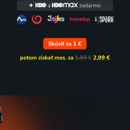
a
zadarmo
Skúsiť za 1 €
potom získať mes. za
5,99 €
2,99 €