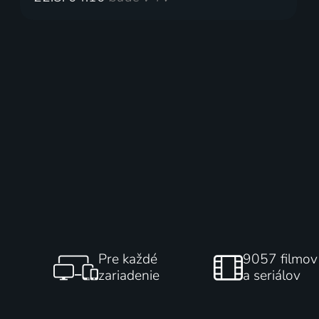
Pre každé
9057 filmov
zariadenie
a seriálov