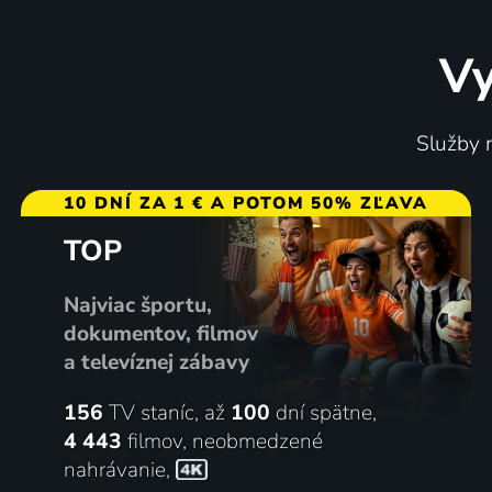
Vy
Služby m
10 DNÍ ZA 1 € A POTOM 50% ZĽAVA
TOP
Najviac športu,
dokumentov, filmov
a televíznej zábavy
156
TV staníc, až
100
dní spätne,
4 443
filmov
,
neobmedzené
nahrávanie
,