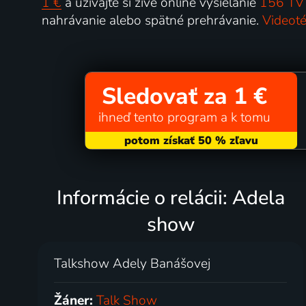
1 €
a užívajte si živé online vysielanie
156 TV 
nahrávanie alebo spätné prehrávanie.
Videoté
Sledovať za 1 €
ihneď tento program a k tomu
Informácie o relácii: Adela
show
Talkshow Adely Banášovej
Žáner:
Talk Show