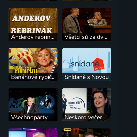
Anderov rebrinák
Všetci sú za dverami
Banánové rybičky
Snídaně s Novou
Všechnopárty
Neskoro večer