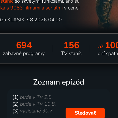
staníc
so skvelými funkciami, ako sú
ka s 9053 filmami a seriálmi
v cene!
rkíza KLASIK 7.8.2026 04:00
694
156
10
až
zábavné programy
TV staníc
dní spät
Zoznam epizód
(1)
bude v TV 9.8.
(2)
bude v TV 10.8.
(3)
vysielané 30.7.
Sledovať