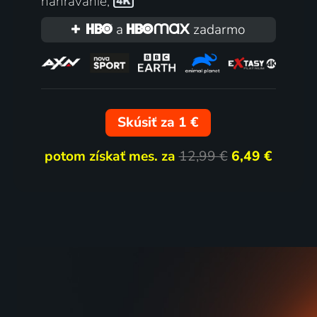
nahrávanie
,
a
zadarmo
Skúsiť za 1 €
potom získať mes. za
12,99 €
6,49 €