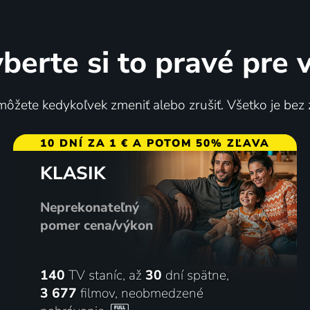
berte si to pravé pre 
ôžete kedykoľvek zmeniť alebo zrušiť. Všetko je bez
10 DNÍ ZA 1 € A POTOM 50% ZĽAVA
KLASIK
Neprekonateľný
pomer cena/výkon
140
TV staníc, až
30
dní spätne,
3 677
filmov
,
neobmedzené