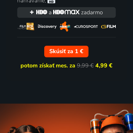
nahrávanie
,
a
zadarmo
Skúsiť za 1 €
potom získať mes. za
9,99 €
4,99 €