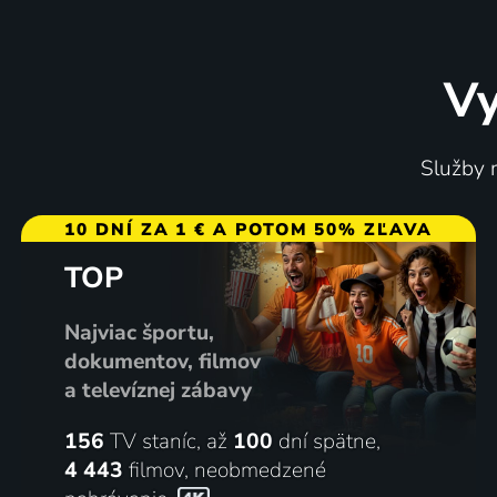
Vy
Služby m
10 DNÍ ZA 1 € A POTOM 50% ZĽAVA
TOP
Najviac športu,
dokumentov, filmov
a televíznej zábavy
156
TV staníc, až
100
dní spätne,
4 443
filmov
,
neobmedzené