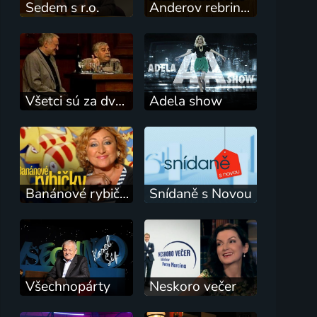
Sedem s r.o.
Anderov rebrinák
Všetci sú za dverami
Adela show
Banánové rybičky
Snídaně s Novou
Všechnopárty
Neskoro večer