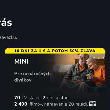
vás
 záväzku.
10 DNÍ ZA 1 € A POTOM 50% ZĽAVA
MINI
Pre nenáročných
divákov
70
TV staníc,
7
dní spätne,
2 490
filmov
,
nahrávanie 20 relácií
,