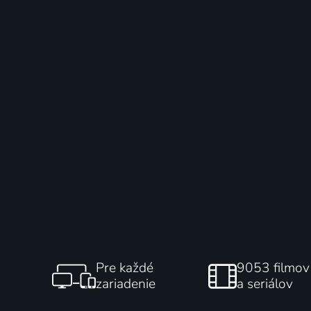
Pre každé
9053 filmov
zariadenie
a seriálov