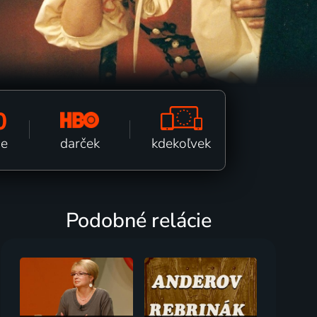
0
kdekoľvek
darček
ne
Podobné relácie