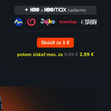
a
zadarmo
Skúsiť za 1 €
potom získať mes. za
5,99 €
2,99 €