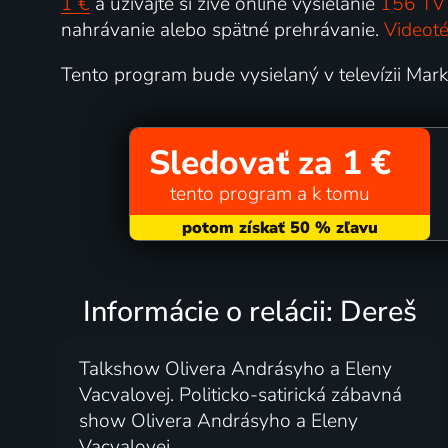
1 €
a užívajte si živé online vysielanie
156 TV 
nahrávanie alebo spätné prehrávanie.
Videoté
Tento program bude vysielaný v televízii Ma
Sledovať za 1 €
tento program a k tomu
Informácie o relácii: Dereš
Talkshow Olivera Andrásyho a Eleny
Vacvalovej. Politicko-satirická zábavná
show Olivera Andrásyho a Eleny
Vacvalovej