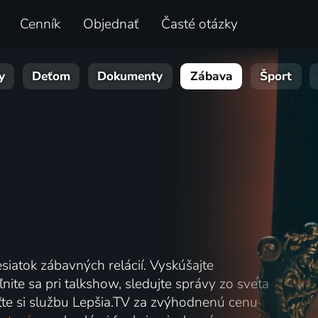
Cenník
Objednať
Časté otázky
y
Deťom
Dokumenty
Zábava
Šport
siatok zábavných relácií. Vyskúšajte
ite sa pri talkshow, sledujte správy zo sveta
laťte si službu Lepšia.TV za zvýhodnenú cenu