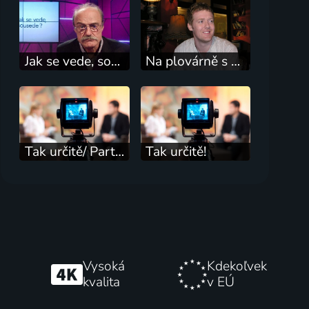
Jak se vede, sousede?
Na plovárně s Glenem Hansardem
Tak určitě/ Party show +
Tak určitě!
Vysoká
Kdekoľvek
kvalita
v EÚ