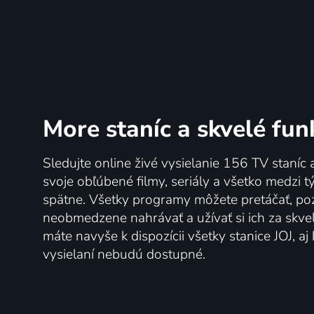
More staníc
a skvelé fun
Sledujte online živé vysielanie 156 TV staníc 
svoje obľúbené filmy, seriály a všetko medzi 
spätne. Všetky programy môžete pretáčať, po
neobmedzene nahrávať a užívať si ich za skve
máte navyše k dispozícii všetky stanice JOJ, a
vysielaní nebudú dostupné.