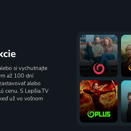
kcie
alebo si vychutnajte
tým až 100 dní
zastavovať alebo
lú cenu. S Lepšia.TV
j keď už vo voľnom