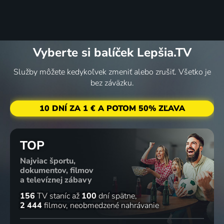
svíčkovou
dobrý
konvektomatu
piva vaří...
2010 | Varenie
recept
2011 | Varenie
2011 | Varenie
2011 | Varenie
Vyberte si balíček Lepšia.TV
Služby môžete kedykoľvek zmeniť alebo zrušiť. Všetko je
Staročeská
Špíz
Pečeně
Proč právě
bez záväzku.
bašta
pokaždé
pro
krůtí?
2011 | Varenie
jinak
gentlemany
2011 | Varenie
10 DNÍ ZA 1 € A POTOM 50% ZĽAVA
2011 | Varenie
2011 | Varenie
TOP
Najviac športu,
Kuchaři a
dokumentov, filmov
trampové
a televíznej zábavy
2010 | Varenie
156
TV staníc
až
100
dní spätne
2 444
filmov
neobmedzené nahrávanie