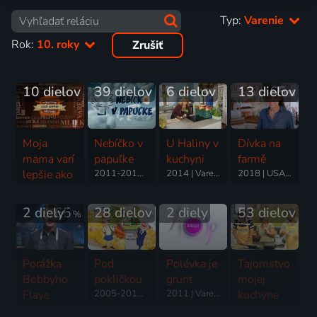
Typ:
Varenie
Rok:
10. roky
Zrušiť
10 dielov
39 dielov
6 dielov
13 dielov
65
%
Moja
Nebíčko v
U Haliny v
Dívka na
mama varí
papuľke
kuchyni
farmě
lepšie ako
2011-2013 | Varenie
2014 | Varenie
2018 | USA | Varenie
tvoja
2019 | Súťaž, Varenie
2 diely
65
28 dielov
2 diely
53 dielov
%
Porážka
Pod
Polévka je
Tajomstvo
Bobbyho
pokličkou
grunt
mojej
Flaye
2005-2011 | Varenie
2011 | Varenie
kuchyne
2013 | USA | Varenie, Reality TV
2014-2019 | Varenie