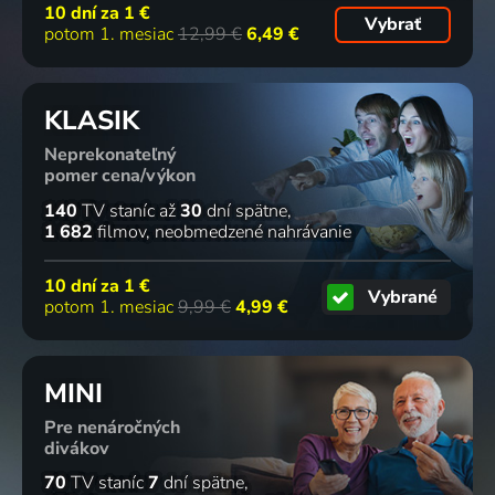
10 dní za
1 €
Vybrať
potom 1. mesiac
12,99 €
6,49 €
KLASIK
Neprekonateľný
pomer cena/výkon
140
TV staníc
až
30
dní spätne
1 682
filmov
neobmedzené nahrávanie
10 dní za
1 €
Vybrané
potom 1. mesiac
9,99 €
4,99 €
MINI
Pre nenáročných
divákov
70
TV staníc
7
dní spätne