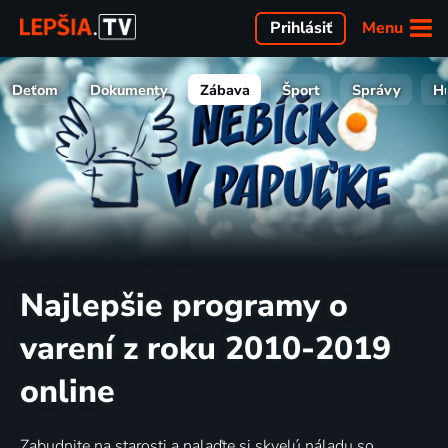
Menu
Prihlásiť
Deťom
Dokumenty
Zábava
Šport
Správy
H
Najlepšie programy o
varení z roku 2010-2019
online
Zabudnite na starosti a nalaďte si skvelú náladu so