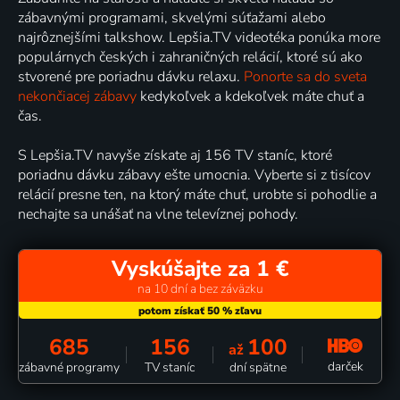
zábavnými programami, skvelými súťažami alebo
najrôznejšími talkshow. Lepšia.TV videotéka ponúka more
populárnych českých i zahraničných relácií, ktoré sú ako
stvorené pre poriadnu dávku relaxu.
Ponorte sa do sveta
nekončiacej zábavy
kedykoľvek a kdekoľvek máte chuť a
čas.
S Lepšia.TV navyše získate aj 156 TV staníc, ktoré
poriadnu dávku zábavy ešte umocnia. Vyberte si z tisícov
relácií presne ten, na ktorý máte chuť, urobte si pohodlie a
nechajte sa unášať na vlne televíznej pohody.
Vyskúšajte za 1 €
na 10 dní a bez záväzku
685
156
100
až
darček
zábavné programy
TV staníc
dní spätne