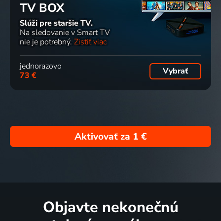
TV BOX
Slúži pre staršie TV.
Na sledovanie v Smart TV
nie je potrebný.
Zistiť viac
jednorazovo
Vybrať
73 €
Aktivovať za
1 €
Objavte nekonečnú