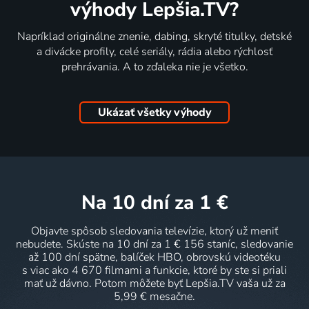
výhody Lepšia.TV?
Napríklad originálne znenie, dabing, skryté titulky, detské
a divácke profily, celé seriály, rádia alebo rýchlosť
prehrávania. A to zďaleka nie je všetko.
Ukázať všetky výhody
na 10 dní
za 1 €
Objavte spôsob sledovania televízie, ktorý už meniť
nebudete. Skúste na 10 dní za 1 € 156 staníc, sledovanie
až 100 dní spätne, balíček HBO, obrovskú videotéku
s viac ako 4 670 filmami a funkcie, ktoré by ste si priali
mať už dávno. Potom môžete byť Lepšia.TV vaša už za
5,99 € mesačne.