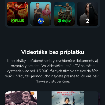
Videotéka
bez príplatku
Kino trháky, obľúbené seriály, dychberúce dokumenty aj
rozprávky pre deti. Vo videotéke Lepšia.TV sa ročne
vystrieda viac než 15 000 rôznych filmov a tisíce ďalších
relácií. Vždy tak jednoducho nájdete presne to, čo vás baví.
Navyše v slovenčine.