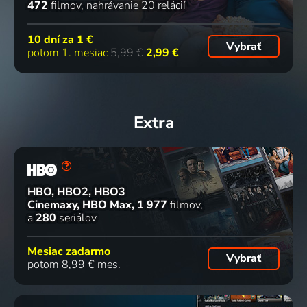
472
filmov
nahrávanie 20 relácií
10 dní za
1 €
Vybrať
potom 1. mesiac
5,99 €
2,99 €
Extra
HBO, HBO2, HBO3
Cinemaxy, HBO Max
1 977
filmov
a
280
seriálov
Mesiac zadarmo
Vybrať
potom 8,99 € mes.