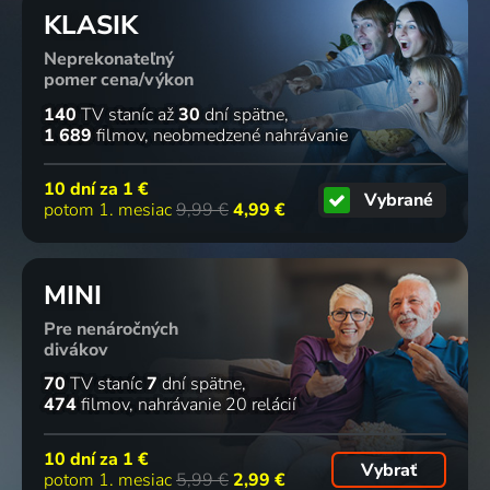
kuchyne
2011-2013 | Varenie
2005-2011 | Varenie
Varenie
KLASIK
2014-2019 | Varenie
Neprekonateľný
2 diely
4 diely
4 diely
pomer cena/výkon
140
TV staníc
až
30
dní spätne
1 689
filmov
neobmedzené nahrávanie
Pojďte dál
Ainsleyho
Všechny
Bizarní
s Inou
karibská
chutě
jídla:
10 dní za
1 €
Vybrané
Garten
kuchyně
Maďarska
Lahodné
potom 1. mesiac
9,99 €
4,99 €
Varenie
Varenie
Varenie
destinace
Varenie
77
75
72
71
%
%
%
%
MINI
Pre nenáročných
Nový
Letní
Bobbyho
Souboj
divákov
mistr
mistrovství
trojitá
bratrů:
70
TV staníc
7
dní spätne
pekař:
pekařů
hrozba
Michael
474
filmov
nahrávanie 20 relácií
Paříž
2023 | USA | Varenie, Reality TV, Súťaž
2022 | Varenie, Súťaž
proti
2024 | Varenie, Reality TV
Bryanovi
4 diely
66
4 diely
4 diely
2 diely
%
10 dní za
1 €
2021 | Varenie, Reality TV
Vybrať
potom 1. mesiac
5,99 €
2,99 €