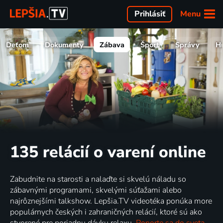
Menu
Prihlásiť
Deťom
Dokumenty
Zábava
Šport
Správy
H
135 relácií o varení online
Zabudnite na starosti a nalaďte si skvelú náladu so
zábavnými programami, skvelými súťažami alebo
najrôznejšími talkshow. Lepšia.TV videotéka ponúka more
populárnych českých i zahraničných relácií, ktoré sú ako
stvorené pre poriadnu dávku relaxu.
Ponorte sa do sveta