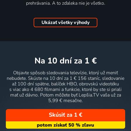
prehrávania. A to zďaleka nie je všetko.
Ukázať všetky výhody
na 10 dní
za 1 €
Objavte spôsob sledovania televízie, ktorý už meniť
nebudete. Skúste na 10 dní za 1 € 156 staníc, sledovanie
až 100 dní spätne, balíček HBO, obrovskú videotéku
s viac ako 4 680 filmami a funkcie, ktoré by ste si priali
mať už dávno. Potom môžete byť Lepšia.TV vaša už za
5,99 € mesačne.
Skúsiť za 1 €