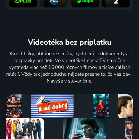
Bobbyho
Varenie
Flaye
Varenie
Videotéka
bez príplatku
Kino trháky, obľúbené seriály, dychberúce dokumenty aj
rozprávky pre deti. Vo videotéke Lepšia.TV sa ročne
vystrieda viac než 15 000 rôznych filmov a tisíce ďalších
relácií. Vždy tak jednoducho nájdete presne to, čo vás baví.
Navyše v slovenčine.