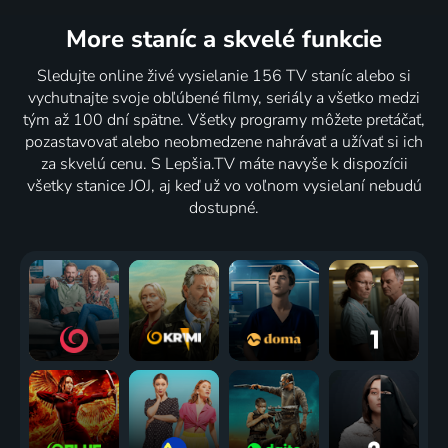
Varenie
More staníc
a skvelé funkcie
Pečeně
Bizarní
Vyřazeni
Bobbyho
Sledujte online živé vysielanie 156 TV staníc alebo si
pro
jídla:
LVIII: Bitva
trojitá
vychutnajte svoje obľúbené filmy, seriály a všetko medzi
gentlemany
Lahodné
Italiano
hrozba
tým až 100 dní spätne. Všetky programy môžete pretáčať,
2011 | Varenie
destinace
Varenie
Varenie
pozastavovať alebo neobmedzene nahrávať a užívať si ich
VII: Paříš
2 diely
za skvelú cenu. S Lepšia.TV máte navyše k dispozícii
Varenie
všetky stanice JOJ, aj keď už vo voľnom vysielaní nebudú
dostupné.
Proč právě
S chutí
Bizarní
Vyřazeni
krůtí?
přes práh
jídla:
XLIX:
2011 | Varenie
Varenie
Lahodné
Marthina
destinace
pravidla
VII:
Varenie
Londýn
Varenie
Kuchaři a
Vyřazeni
Restaurant:
trampové
XLVII:
Impossible
2010 | Varenie
Porážka
XVII: Cíl