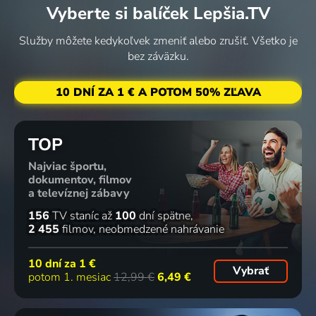
15 dielov
2 diely
14 dielov
Vyberte si balíček Lepšia.TV
Služby môžete kedykoľvek zmeniť alebo zrušiť. Všetko je
Kluci v
Flavortown:
Vyřazeni:
Barevný
bez záväzku.
akci
Souboj
Trosečníci
svět
2025 | Varenie
jídel
Varenie
Lukáše
10 DNÍ ZA 1 € A POTOM 50% ZĽAVA
Varenie
Neckáře
Varenie
5 dielov
72
5 dielov
79
11 dielov
%
%
TOP
Najviac športu,
Alex proti
Dobroty
24 za 24:
Buchty po
dokumentov, filmov
Americe
Sofie
Poslední
ránu
a televíznej zábavy
2022 | USA | Varenie, Šport
Dahlové
kuchař
Varenie
156
TV staníc
až
100
dní spätne
Varenie
vyhrává III:
2 455
filmov
neobmedzené nahrávanie
Čtvrtá
54 dielov
39 dielov
28 dielov
5 dielov
směna
10 dní za
1 €
2024 | Varenie, Reality TV
Vybrať
potom 1. mesiac
12,99 €
6,49 €
Tajomstvo
Nebíčko v
Pod
Veget s
mojej
papuľke
pokličkou
Klárkou