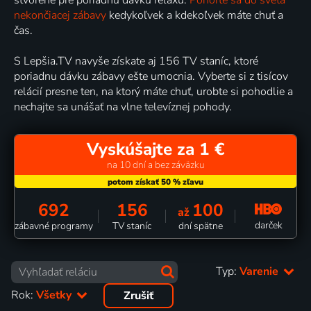
nekončiacej zábavy
kedykoľvek a kdekoľvek máte chuť a
čas.
S Lepšia.TV navyše získate aj 156 TV staníc, ktoré
poriadnu dávku zábavy ešte umocnia. Vyberte si z tisícov
relácií presne ten, na ktorý máte chuť, urobte si pohodlie a
nechajte sa unášať na vlne televíznej pohody.
Vyskúšajte za 1 €
na 10 dní a bez záväzku
692
156
100
až
darček
zábavné programy
TV staníc
dní spätne
Typ:
Varenie
Rok:
Všetky
Zrušiť