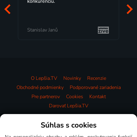
konkurenciu.
Stanislav Janů
O Lepšia.TV
Novinky
Recenzie
Obchodné podmienky
Podporované zariadenia
Pre partnerov
Cookies
Kontakt
Darovať Lepšia.TV
Videotéka
Súhlas s cookies