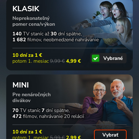
KLASIK
Neprekonateľný
pomer cena/výkon
140
TV staníc
až
30
dní spätne
1 682
filmov
neobmedzené nahrávanie
10 dní za
1 €
Vybrané
potom 1. mesiac
9,99 €
4,99 €
MINI
Pre nenáročných
divákov
70
TV staníc
7
dní spätne
472
filmov
nahrávanie 20 relácií
10 dní za
1 €
Vybrať
potom 1. mesiac
5,99 €
2,99 €