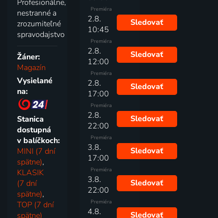
Profesionálne,
Premiéra
nestranné a
2.8.
Sledovať
zrozumiteľné
10:45
spravodajstvo
Premiéra
2.8.
Sledovať
Žáner:
12:00
Magazín
Premiéra
Vysielané
2.8.
Sledovať
na:
17:00
Premiéra
2.8.
Sledovať
Stanica
22:00
dostupná
Premiéra
v balíčkoch:
3.8.
Sledovať
MINI (7 dní
17:00
spätne)
,
Premiéra
KLASIK
3.8.
Sledovať
(7 dní
22:00
spätne)
,
Premiéra
TOP (7 dní
4.8.
Sledovať
spätne)