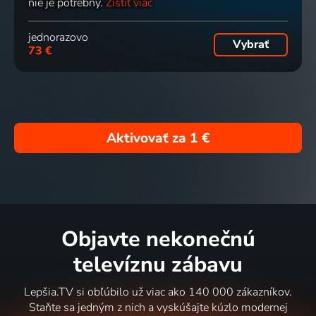
nie je potrebný.
Zistiť viac
jednorazovo
Vybrať
73 €
Aktivovať za
1 €
Objavte nekonečnú
televíznu zábavu
Lepšia.TV si obľúbilo už viac ako 140 000 zákazníkov.
Staňte sa jedným z nich a vyskúšajte kúzlo modernej