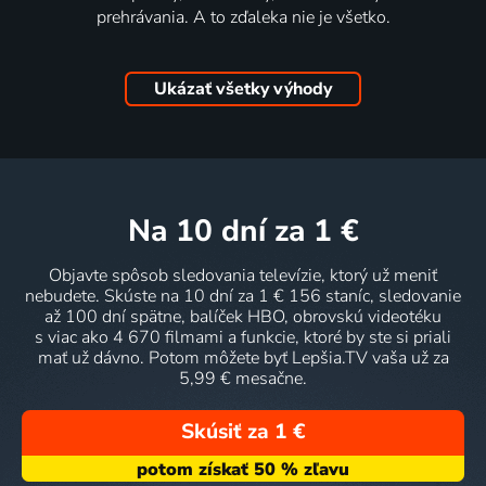
prehrávania. A to zďaleka nie je všetko.
Ukázať všetky výhody
na 10 dní
za 1 €
Objavte spôsob sledovania televízie, ktorý už meniť
nebudete. Skúste na 10 dní za 1 € 156 staníc, sledovanie
až 100 dní spätne, balíček HBO, obrovskú videotéku
s viac ako 4 670 filmami a funkcie, ktoré by ste si priali
mať už dávno. Potom môžete byť Lepšia.TV vaša už za
5,99 € mesačne.
Skúsiť za 1 €