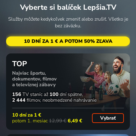
Vyberte si balíček Lepšia.TV
Služby môžete kedykoľvek zmeniť alebo zrušiť. Všetko je
bez záväzku.
10 DNÍ ZA 1 € A POTOM 50% ZĽAVA
TOP
Najviac športu,
dokumentov, filmov
a televíznej zábavy
156
TV staníc
až
100
dní spätne
2 444
filmov
neobmedzené nahrávanie
10 dní za
1 €
Vybrať
potom 1. mesiac
12,99 €
6,49 €