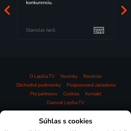
Veľký výber programov a 
pozerať, kedy sa mi hodí, j
to, čo mi vyhovuje.
Milada Tomešová
O Lepšia.TV
Novinky
Recenzie
Obchodné podmienky
Podporované zariadenia
Pre partnerov
Cookies
Kontakt
Darovať Lepšia.TV
Videotéka
Súhlas s cookies