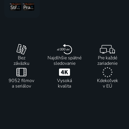
Středočeské noviny
Pražská mystéria
Bez
Najdlhšie spätné
Pre každé
záväzku
sledovanie
zariadenie
9052 filmov
Vysoká
Kdekoľvek
a seriálov
kvalita
v EÚ