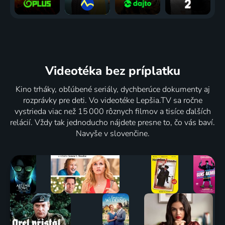
Videotéka
bez príplatku
Kino trháky, obľúbené seriály, dychberúce dokumenty aj
rozprávky pre deti. Vo videotéke Lepšia.TV sa ročne
vystrieda viac než 15 000 rôznych filmov a tisíce ďalších
relácií. Vždy tak jednoducho nájdete presne to, čo vás baví.
Navyše v slovenčine.