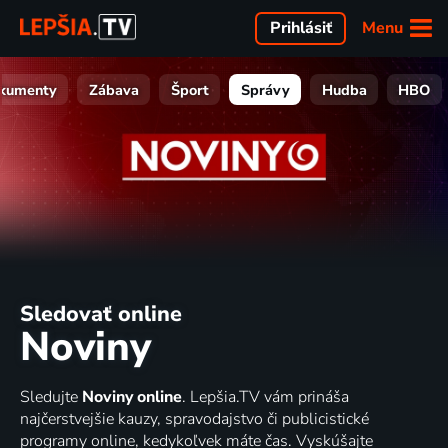
Menu
Prihlásiť
kumenty
Zábava
Šport
Správy
Hudba
HBO
Sledovať online
Noviny
Sledujte
Noviny online
. Lepšia.TV vám prináša
najčerstvejšie kauzy, spravodajstvo či publicistické
programy online, kedykoľvek máte čas. Vyskúšajte