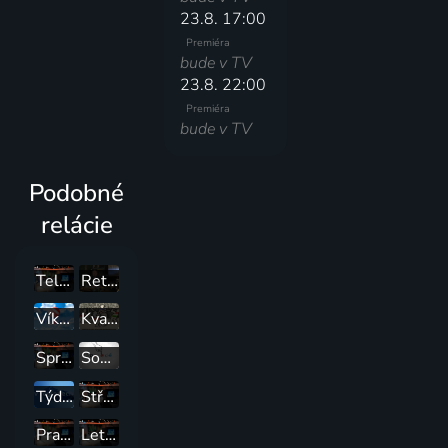
23.8. 17:00
Premiéra
bude v TV
23.8. 22:00
Premiéra
bude v TV
Podobné
relácie
Televíkend
Retro noviny
Víkend
Kvarteto
Spravodajstvo a iná publicistika
Sousedé
Týden v regionech
Středočeská nej...
Pražské socky
Leto s Praha TV