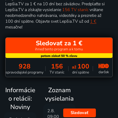
Lepšia.TV za 1 € na 10 dní bez záväzkov. Predplaťte si
Lepšia.TV a získajte vysielanie
156 TV staníc
vrátane
neobmedzeného nahrávania, videotéky a prezretie až
100 dní spätne. Objavte svet Lepšia.TV už od
1 €
mesačne!
Sledovať za 1 €
ihneď tento program a k tomu
928
156
100
až
darček
spravodajské programy
TV staníc
dní spätne
Informácie
Zoznam
o relácii:
vysielania
Noviny
2.8.
Sledovať
09:00