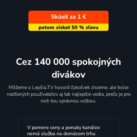
Skúsiť za 1 €
Cez 140 000 spokojných
divákov
Môžeme o Lepšia.TV hovoriť čokoľvek chceme, ale tisíce
nadšených používateľov aj tak najlepšie vedia, prečo je pre
nich tou správnou voľbou.
y a ponuky kanálov
Lepšia.TV sledujem už nie
na domácom trhu
rokov s maximálnou spoko