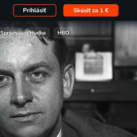
Prihlásiť
Skúsiť za 1 €
Správy
Hudba
HBO