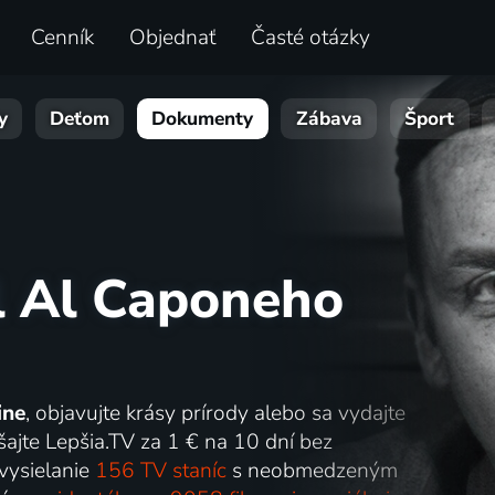
Cenník
Objednať
Časté otázky
y
Deťom
Dokumenty
Zábava
Šport
l Al Caponeho
ine
, objavujte krásy prírody alebo sa vydajte
ajte Lepšia.TV za 1 € na 10 dní bez
 vysielanie
156 TV staníc
s neobmedzeným