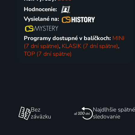
Hodnocenie:
Vysielané na:
Programy dostupné v balíčkoch:
MINI
(7 dní spätne)
,
KLASIK (7 dní spätne)
,
TOP (7 dní spätne)
Bez
Najdlhšie spätné
záväzku
sledovanie