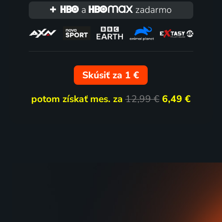
a
zadarmo
Skúsiť za 1 €
potom získať mes. za
12,99 €
6,49 €