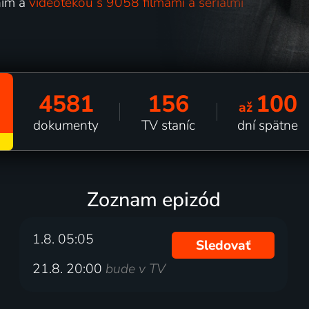
ním a
videotékou s 9058 filmami a seriálmi
4581
156
100
až
dokumenty
TV staníc
dní spätne
Zoznam epizód
1.8. 05:05
Sledovať
21.8. 20:00
bude v TV