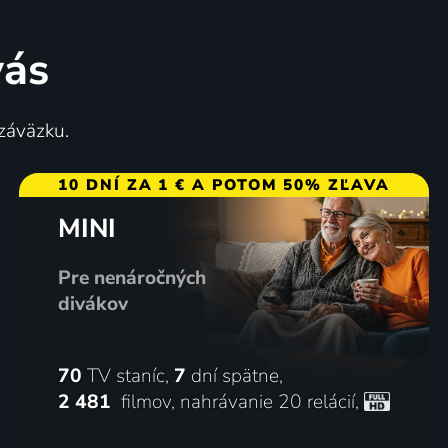
vás
 záväzku.
10 DNÍ ZA 1 € A POTOM 50% ZĽAVA
MINI
Pre nenáročných
divákov
70
TV staníc,
7
dní spätne,
2 481
filmov
,
nahrávanie 20 relácií
,