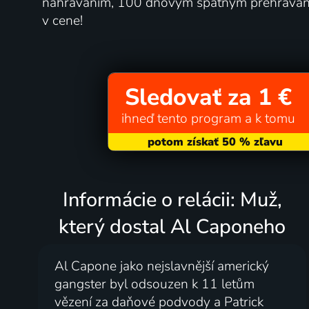
nahrávaním, 100 dňovým spätným prehráva
v cene!
Sledovať za 1 €
ihneď tento program a k tomu
Informácie o relácii: Muž,
který dostal Al Caponeho
Al Capone jako nejslavnější americký
gangster byl odsouzen k 11 letům
vězení za daňové podvody a Patrick