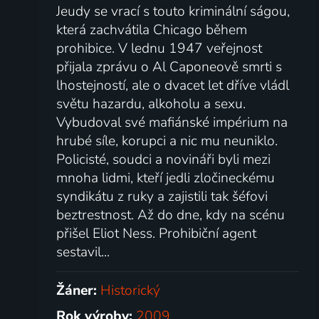
Jeudy se vrací s touto kriminální ságou,
která zachvátila Chicago během
prohibice. V lednu 1947 veřejnost
přijala zprávu o Al Caponeově smrti s
lhostejností, ale o dvacet let dříve vládl
světu hazardu, alkoholu a sexu.
Vybudoval své mafiánské impérium na
hrubé síle, korupci a nic mu neuniklo.
Policisté, soudci a novináři byli mezi
mnoha lidmi, kteří jedli zločineckému
syndikátu z ruky a zajistili tak šéfovi
beztrestnost. Až do dne, kdy na scénu
přišel Eliot Ness. Prohibiční agent
sestavil...
Žáner:
Historický
Rok výroby:
2009