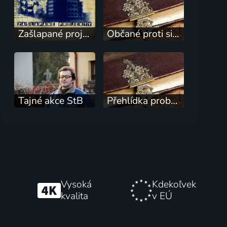
Zašlapané projekty
Občané proti sicilské mafii
Tajné akce StB
Přehlídka probouzejícího se obra
Vysoká
Kdekoľvek
kvalita
v EÚ