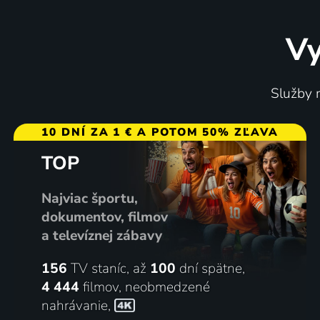
Vy
Služby m
10 DNÍ ZA 1 € A POTOM 50% ZĽAVA
TOP
Najviac športu,
dokumentov, filmov
a televíznej zábavy
156
TV staníc, až
100
dní spätne,
4 444
filmov
,
neobmedzené
nahrávanie
,