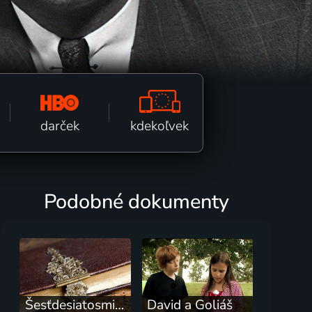
kdekoľvek
darček
Podobné dokumenty
Šesťdesiatosmičkár Ján Midžiak
David a Goliáš