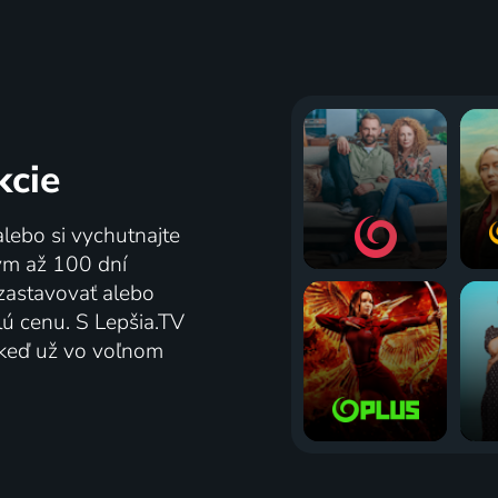
kcie
alebo si vychutnajte
tým až 100 dní
zastavovať alebo
lú cenu. S Lepšia.TV
j keď už vo voľnom