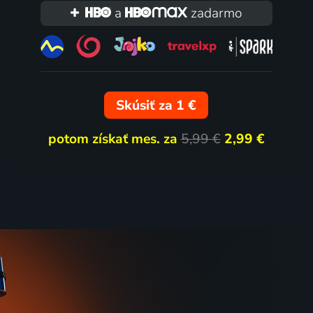
a
zadarmo
Skúsiť za 1 €
potom získať mes. za
5,99 €
2,99 €