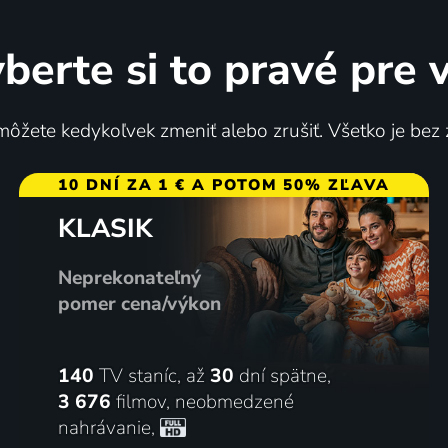
berte si to pravé pre 
ôžete kedykoľvek zmeniť alebo zrušiť. Všetko je bez
10 DNÍ ZA 1 € A POTOM 50% ZĽAVA
KLASIK
Neprekonateľný
pomer cena/výkon
140
TV staníc, až
30
dní spätne,
3 676
filmov
,
neobmedzené
nahrávanie
,