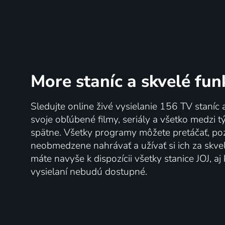
More staníc
a skvelé fun
Sledujte online živé vysielanie 156 TV staníc 
svoje obľúbené filmy, seriály a všetko medzi 
spätne. Všetky programy môžete pretáčať, po
neobmedzene nahrávať a užívať si ich za skve
máte navyše k dispozícii všetky stanice JOJ, a
vysielaní nebudú dostupné.