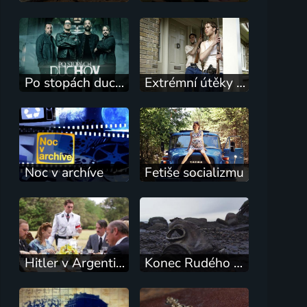
Po stopách duchů
Extrémní útěky z vězení
Noc v archíve
Fetiše socializmu
Hitler v Argentině: Akce Šedý vlk
Konec Rudého října