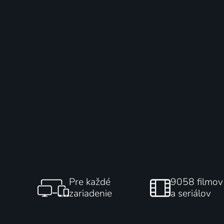
Pre každé
9058 filmov
zariadenie
a seriálov