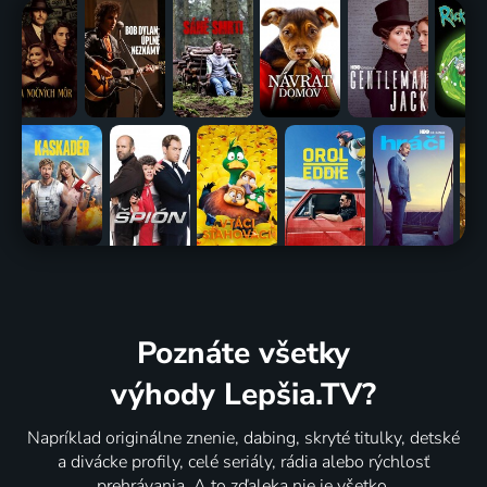
Poznáte všetky
výhody Lepšia.TV?
Napríklad originálne znenie, dabing, skryté titulky, detské
a divácke profily, celé seriály, rádia alebo rýchlosť
prehrávania. A to zďaleka nie je všetko.