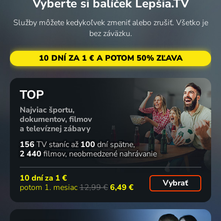
Vyberte si balíček Lepšia.TV
Po
Tady straší
Pravá
Dopravní
stopách
2009-2010 | USA
Amerika:
apokalypsa
Služby môžete kedykoľvek zmeniť alebo zrušiť. Všetko je
duchů
Hlasy
2009 | Rumunsko | Dráma
bez záväzku.
2009 | USA | Historický
kampaně -
pocit
68
66
65
64
%
%
%
%
10 DNÍ ZA 1 € A POTOM 50% ZĽAVA
křivdy
2009 | USA
Děti Boží:
The Pierre
Strasti
Temné
TOP
Znovunalezení
Woodman
reverenda
světlo:
Najviac športu,
2009 | USA
Story
Teda
Umění
dokumentov, filmov
2009 | Maďarsko
2009 | USA
nevidomých
a televíznej zábavy
fotografů
63
54
46
46
%
%
%
%
2009 | USA | Životopisný
156
TV staníc
až
100
dní spätne
2 440
filmov
neobmedzené nahrávanie
Studs
Američtí
Diagnóza:
Miss
10 dní za
1 €
Vybrať
Terkel:
dřevorubci
Bipolární
Plastika:
potom 1. mesiac
12,99 €
6,49 €
Naslouchání
2009 | USA | Reality TV
porucha
Umění
Americe
2009
skalpelu
2009 | USA
2009 | Maďarsko