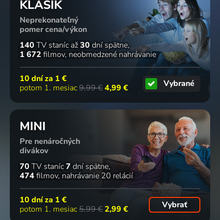
2 diely
KLASIK
Neprekonateľný
pomer cena/výkon
Láska bez
Austrálie
Lovecký
Kuks,
140
TV staníc
až
30
dní spätne
bariér
2009 | Rumunsko
zámeček
krajina
1 672
filmov
neobmedzené nahrávanie
2009 | Poľsko
Lichtenwald
jako park
2009 | Historický
2009 | Cestovanie, Architektúra
10 dní za
1 €
Vybrané
7 dielov
potom 1. mesiac
9,99 €
4,99 €
Osadné
Akce Alfa
Na cestě
Radosť zo
MINI
2009
2009 | Historický
po
života
Pre nenáročných
Švýcarských
2008-2020 | Slávni ľudia
divákov
Alpách
2009 | Cestovanie, Príroda
70
TV staníc
7
dní spätne
2 diely
2 diely
2 diely
2 diely
474
filmov
nahrávanie 20 relácií
10 dní za
1 €
Vybrať
Divadlo
Zemědělská
Pohádková
Brněnské
potom 1. mesiac
5,99 €
2,99 €
žije
usedlost
Dobříš
městské