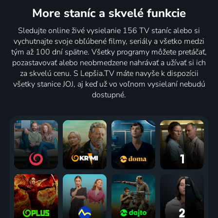
romantik
Kolín nad
Berlína
zahrady
More staníc
a skvelé funkcie
režisér Jiří
Rýnem
2009 | Vojnový
2009 | Architektúra, Príroda
Hanibal
2009 | Vojnový
Sledujte online živé vysielanie 156 TV staníc alebo si
2009 | Slávni ľudia
vychutnajte svoje obľúbené filmy, seriály a všetko medzi
2 diely
tým až 100 dní spätne. Všetky programy môžete pretáčať,
pozastavovať alebo neobmedzene nahrávať a užívať si ich
za skvelú cenu. S Lepšia.TV máte navyše k dispozícii
Spojeni
Na cestě
Věra
Cirkus
všetky stanice JOJ, aj keď už vo voľnom vysielaní nebudú
životem,
po jižním
Haluzová
Havel
dostupné.
kamerou a
Laosu
a
2009 | Divadlo, Slávni ľudia
folklorem
2009 | Civilizácia, Cestovanie
Luhačovické
2009 | Civilizácia
Zálesí
2009 | Folk & ľudové
Desatero
David a
Na cestě
Vlašim
2009
Goliáš
po
2009 | Architektúra
2009 | Historický
Gorolsku
2009 | Cestovanie, Príroda