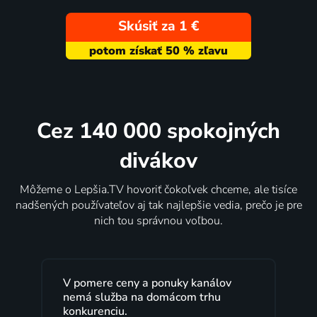
Skúsiť za 1 €
Cez 140 000 spokojných
divákov
Môžeme o Lepšia.TV hovoriť čokoľvek chceme, ale tisíce
nadšených používateľov aj tak najlepšie vedia, prečo je pre
nich tou správnou voľbou.
V pomere ceny a ponuky kanálov
L
nemá služba na domácom trhu
r
konkurenciu.
V