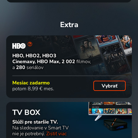
2009 | Divadlo
Borovnice
2009 | Architektúra, Príroda
parky
2009 | Architektúra, Historický
2009 | Architektúra, Príroda
2 diely
Extra
Kolem
Na cestě
Valdštejnův
Mloci a
Pražského
po
manýrismus
lentilky
HBO, HBO2, HBO3
hradu
Córdobě
2009 | Architektúra
2009 | Príroda
Cinemaxy, HBO Max
2 002
filmov
2009 | Architektúra
2009 | Cestovanie, Príroda
a
280
seriálov
3 diely
Mesiac zadarmo
Vybrať
potom 8,99 € mes.
Olomouc,
Památky
Futbalový
Športový
město
na prodej
sen o
dokument
květin
2009 | Architektúra, Historický
Afrike sa
2009 | Futbal
TV BOX
2009 | Príroda
naplnil
Slúži pre staršie TV.
(dokument
2 diely
Na sledovanie v Smart TV
o
nie je potrebný.
Zistiť viac
kvalifikácii