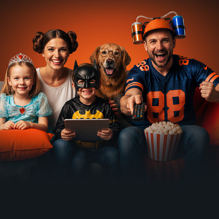
2009 | Cestovanie, Príroda
2 diely
Muž, který
Blitzkrieg
Na cestě
Koňaré z
dostal Al
2009 | Vojnový
po severu
Poštorné
Caponeho
Černé
2009 | Folk & ľudové
2009 | Historický
Hory
2009 | Príroda, Cestovanie
2 diely
Na cestě
Zámek
Jehlou a
Grilované
po
Sukorady
nití
překvapení
východní
2009 | Historický
2009 | Folk & ľudové
2009 | Varenie
Srí Lance
2009 | Príroda, Cestovanie
Věčný
Nálet na
Bombardování
Rajské