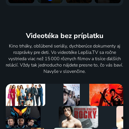
Na cestě
Bombardování
Šesťdesiatosmičkár
Na cestě
po jihu
Hamburku
Ján
po
Černé
2009 | Vojnový
Midžiak
Kopanicích
Videotéka
bez príplatku
Hory
2009 | Historický
2009 | Príroda, Cestovanie
2009 | Príroda, Cestovanie
Kino trháky, obľúbené seriály, dychberúce dokumenty aj
rozprávky pre deti. Vo videotéke Lepšia.TV sa ročne
vystrieda viac než 15 000 rôznych filmov a tisíce ďalších
relácií. Vždy tak jednoducho nájdete presne to, čo vás baví.
Český
Navyše v slovenčine.
Krumlov
2009 | Architektúra