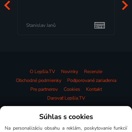
p
t
Stanislav Janů
M
O Lepšia.TV
Novinky
Recenzie
Obchodné podmienky
Podporované zariadenia
Pre partnerov
Cookies
Kontakt
Darovať Lepšia.TV
Videotéka
Súhlas s cookies
Na personalizáciu obsahu a reklám, poskytovanie funkcií