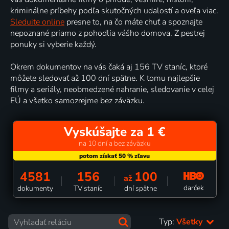
kriminálne príbehy podľa skutočných udalostí a oveľa viac.
Sledujte online
presne to, na čo máte chuť a spoznajte
nepoznané priamo z pohodlia vášho domova. Z pestrej
ponuky si vyberie každý.
Okrem dokumentov na vás čaká aj 156 TV staníc, ktoré
môžete sledovať až 100 dní spätne. K tomu najlepšie
filmy a seriály, neobmedzené nahranie, sledovanie v celej
EÚ a všetko samozrejme bez záväzku.
Vyskúšajte za 1 €
na 10 dní a bez záväzku
4581
156
100
až
darček
dokumenty
TV staníc
dní spätne
Typ:
Všetky