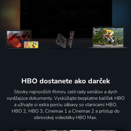
HBO dostanete ako darček
Stovky najnovších filmov, celé rady seriálov a dych
vyrážajúce dokumenty. Vyskúšajte bezplatne balíček HBO
a užívajte si extra porciu zábavy so stanicami HBO,
HBO 2, HBO 3, Cinemax 1 a Cinemax 2 a prístup do
obrovskej videotéky HBO Max.