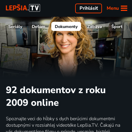
Menu
Prihlásiť
Seriály
Deťom
Dokumenty
Zábava
Šport
92 dokumentov z roku
2009 online
Spoznajte veci do hĺbky s dych berúcimi dokumentmi
dostupnými v rozsiahlej videotéke Lepšia.TV. Čakajú na
vás dokumentárne filmy o prírode, vesmíre, histórii,