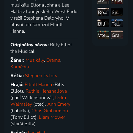
Ave, Caesar!
Sráči
muzikálu Eltona Johna a Lee
Halla z londýnského West Endu
Rozbitý svět
Sea Dragon
v režii Stephena Daldryho. V
Billy Crystal: 700 nedělí
Teória všetkého
hlavní roli famózní Elliott
Hanna.
Vtedy v Hollywoode
Grandhotel Budapešť
Originálny názov:
Billy Elliot
the Musical
Žáner:
Muzikály
,
Dráma
,
Komédia
Réžia:
Stephen Daldry
Hrajú:
Elliott Hanna
(Billy
Elliot),
Ruthie Henshallová
(paní Wilkinsonová),
Deka
Walmsley
(otec),
Ann Emery
(babička),
Chris Grahamson
(Tony Elliot),
Liam Mower
(starší Billy)
Scénár:
Lee Hall