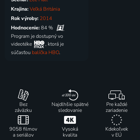
Krajina:
Veľká Británia
Rok výroby:
2014
Hodnocenie:
84 %
Program je dostupný vo
videotéke
, ktorá je
súčasťou
balíčka HBO
.
Bez
Najdlhšie spätné
Pre každé
záväzku
sledovanie
zariadenie
9058 filmov
Vysoká
Kdekoľvek
a seriálov
kvalita
v EÚ