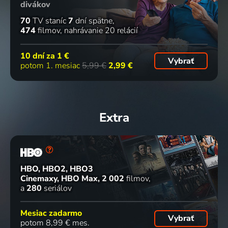
divákov
70
TV staníc
7
dní spätne
474
filmov
nahrávanie 20 relácií
10 dní za
1 €
Vybrať
potom 1. mesiac
5,99 €
2,99 €
Extra
HBO, HBO2, HBO3
Cinemaxy, HBO Max
2 002
filmov
a
280
seriálov
Mesiac zadarmo
Vybrať
potom 8,99 € mes.