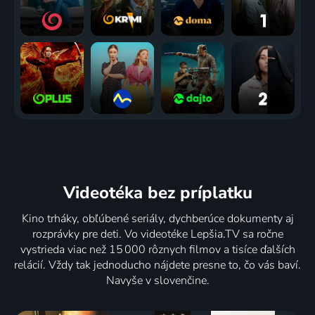
Videotéka
bez príplatku
Kino trháky, obľúbené seriály, dychberúce dokumenty aj
rozprávky pre deti. Vo videotéke Lepšia.TV sa ročne
vystrieda viac než 15 000 rôznych filmov a tisíce ďalších
relácií. Vždy tak jednoducho nájdete presne to, čo vás baví.
Navyše v slovenčine.