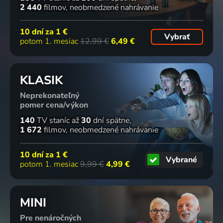
2 440
filmov
neobmedzené nahrávanie
10 dní za
1 €
Vybrať
potom 1. mesiac
12,99 €
6,49 €
KLASIK
Neprekonateľný
pomer cena/výkon
140
TV staníc
až
30
dní spätne
1 672
filmov
neobmedzené nahrávanie
10 dní za
1 €
Vybrané
potom 1. mesiac
9,99 €
4,99 €
MINI
Pre nenáročných