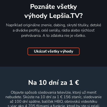
Poznáte všetky
výhody Lepšia.TV?
Napríklad originálne znenie, dabing, skryté titulky, detské
a divácke profily, celé seriály, rádia alebo rýchlosť
prehrávania. A to zďaleka nie je všetko.
Ukázať všetky výhody
na 10 dní
za 1 €
Objavte spôsob sledovania televízie, ktorý už meniť
nebudete. Skúste na 10 dní za 1 € 156 staníc, sledovanie
až 100 dní spätne, balíček HBO, obrovskú videotéku
s viac ako 4 705 filmami a funkcie, ktoré by ste si priali