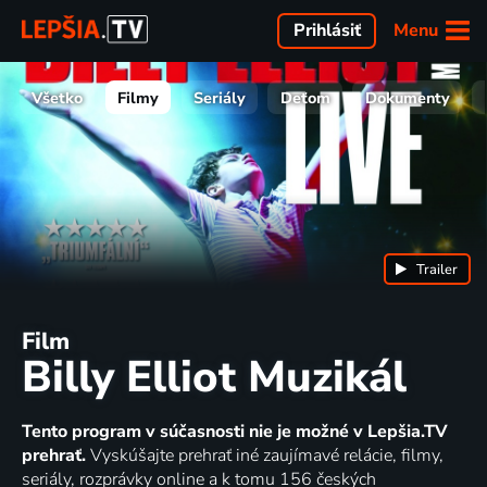
Menu
Prihlásiť
Všetko
Filmy
Seriály
Deťom
Dokumenty
Trailer
Film
Billy Elliot Muzikál
Tento program v súčasnosti nie je možné v Lepšia.TV
prehrať.
Vyskúšajte prehrať iné zaujímavé relácie, filmy,
seriály, rozprávky online a k tomu 156 českých