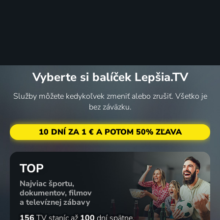
Vyberte si balíček Lepšia.TV
Služby môžete kedykoľvek zmeniť alebo zrušiť. Všetko je
bez záväzku.
10 DNÍ ZA 1 € A POTOM 50% ZĽAVA
TOP
Najviac športu,
dokumentov, filmov
a televíznej zábavy
156
TV staníc
až
100
dní spätne