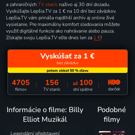
a zahraničných
TV staníc
naživo aj 30 dní dozadu.
Vyskúšajte Lepšia.TV za 1 € na 10 dní bez záväzkov.
Lepšia.TV vám prináša najdlhší archív aj online živé
vysielanie. Pre maximálny komfort sledovania môžete
využiť digitálné funkcie ako nahrávanie alebo pauza.
Získajte svoju Lepšia.TV ešte dnes len za
1 €
!
Vyskúšať za 1 €
bez záväzku
4705
156
100
až
darček
filmov
TV staníc
dní spätne
Informácie o filme: Billy
Podobné
Elliot Muzikál
filmy
Legendární představení