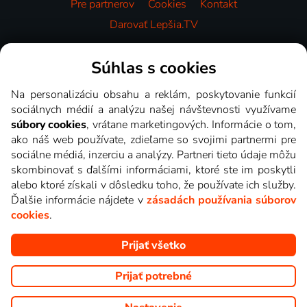
Pre partnerov
Cookies
Kontakt
Darovať Lepšia.TV
Videotéka
Súhlas s cookies
Na personalizáciu obsahu a reklám, poskytovanie funkcií
sociálnych médií a analýzu našej návštevnosti využívame
súbory cookies
, vrátane marketingových. Informácie o tom,
ako náš web používate, zdieľame so svojimi partnermi pre
sociálne médiá, inzerciu a analýzy. Partneri tieto údaje môžu
skombinovať s ďalšími informáciami, ktoré ste im poskytli
alebo ktoré získali v dôsledku toho, že používate ich služby.
Ďalšie informácie nájdete v
zásadách používania súborov
cookies
.
Prijať všetko
Copyright © goNET s.r.o. Na tomto webe sú zobrazované obrázky
z relácií TV staníc, ktoré môžete sledovať v Lepšia.TV.
Prijať potrebné