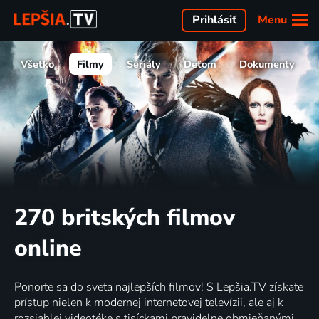
Menu
Prihlásiť
Všetko
Filmy
Seriály
Deťom
Dokumenty
270 britských filmov
online
Ponorte sa do sveta najlepších filmov! S Lepšia.TV získate
prístup nielen k modernej internetovej televízii, ale aj k
rozsiahlej videotéke s tisíckami pravidelne obmieňanými