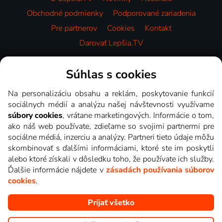
Obchodné podmienky
Podporované zariadenia
Pre partnerov
Cookies
Kontakt
Darovať Lepšia.TV
Videotéka
Súhlas s cookies
Na personalizáciu obsahu a reklám, poskytovanie funkcií
sociálnych médií a analýzu našej návštevnosti využívame
súbory cookies
, vrátane marketingových. Informácie o tom,
ako náš web používate, zdieľame so svojimi partnermi pre
sociálne médiá, inzerciu a analýzy. Partneri tieto údaje môžu
skombinovať s ďalšími informáciami, ktoré ste im poskytli
alebo ktoré získali v dôsledku toho, že používate ich služby.
Ďalšie informácie nájdete v
zásadách používania súborov
cookies
.
Prijať všetko
Copyright © goNET s.r.o. Na tomto webe sú zobrazované obrázky
z relácií TV staníc, ktoré môžete sledovať v Lepšia.TV.