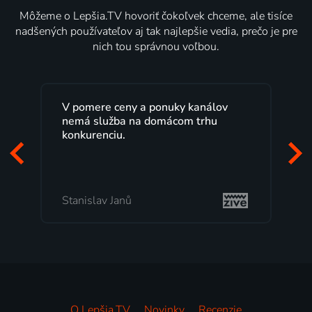
Môžeme o Lepšia.TV hovoriť čokoľvek chceme, ale tisíce
nadšených používateľov aj tak najlepšie vedia, prečo je pre
nich tou správnou voľbou.
Lepšia.TV sledujem už niekoľko
rokov s maximálnou spokojnosťou.
Veľký výber programov a možnosť
pozerať, kedy sa mi hodí, je presne
to, čo mi vyhovuje.
Milada Tomešová
O Lepšia.TV
Novinky
Recenzie