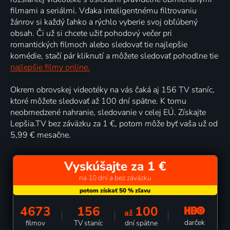
filmami a seriálmi. Vďaka inteligentnému filtrovaniu
žánrov si každý ľahko a rýchlo vyberie svoj obľúbený
obsah. Či už si chcete užiť pohodový večer pri
romantických filmoch alebo sledovať tie najlepšie
komédie, stačí pár kliknutí a môžete sledovať pohodlne tie
najlepšie filmy online.
Okrem obrovskej videotéky na vás čaká aj 156 TV staníc,
ktoré môžete sledovať až 100 dní spätne. K tomu
neobmedzené nahranie, sledovanie v celej EÚ. Získajte
Lepšia.TV bez záväzku za 1 €, potom môže byť vaša už od
5,99 € mesačne.
Vyskúšajte za 1 €
na 10 dní a bez záväzku
4673
156
100
až
darček
filmov
TV staníc
dní spätne