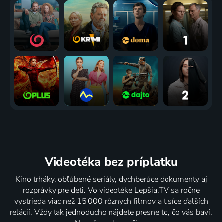
expresu
kola ven
2016 | Veľká Británia, USA, Japonsko | Komédia, Dráma, Mysteriózny
1974 | Veľká Británia | Dráma, Krimi, Mysteriózny
2011 | Francúzsko, Veľká Británia, Nemecko | Thriller, Dráma, Mysteriózny
Videotéka
bez príplatku
Kino trháky, obľúbené seriály, dychberúce dokumenty aj
rozprávky pre deti. Vo videotéke Lepšia.TV sa ročne
vystrieda viac než 15 000 rôznych filmov a tisíce ďalších
relácií. Vždy tak jednoducho nájdete presne to, čo vás baví.