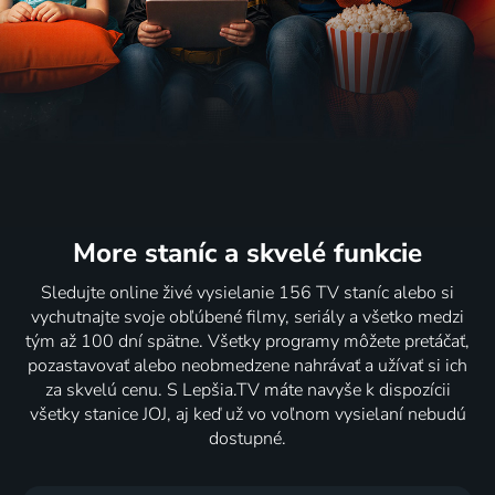
67
48
75
74
%
%
%
%
Gentleman
Ochránce
Jeden život
Najtemnejšia
s pistolí
2004 | USA, Veľká Británia, Nemecko, Rumunsko | Akčný
2023 | Veľká Británia, Česká republika, Austrália, USA | Dráma, Historický, Životopisný
hodina
2018 | USA, Veľká Británia | Komédia, Dráma, Krimi, Životopisný
2017 | Veľká Británia | Dráma, Historický, Vojnový, Životopisný
2 diely
71
77
76
68
%
%
%
%
More staníc
a skvelé funkcie
Zbohom,
Wallace a
Milý
Božská
Sledujte online živé vysielanie 156 TV staníc alebo si
Christopher
Gromit -
Frankie
Florence
vychutnajte svoje obľúbené filmy, seriály a všetko medzi
Robin
Cesta na
2004 | Veľká Británia | Romantický, Dráma
2016 | USA, Veľká Británia | Komédia, Dráma, Hudobné, Životopisný
tým až 100 dní spätne. Všetky programy môžete pretáčať,
2017 | Veľká Británia | Životopisný, Dráma, Historický, Rodinný
Měsíc
pozastavovať alebo neobmedzene nahrávať a užívať si ich
1989 | Veľká Británia | Animovaný, Dobrodružný, Komédia, Rodinný
73
72
70
63
%
%
%
%
za skvelú cenu. S Lepšia.TV máte navyše k dispozícii
všetky stanice JOJ, aj keď už vo voľnom vysielaní nebudú
dostupné.
Královna
Vražda v
Jeden
Ave,
2006 | Veľká Británia, Francúzsko, Taliansko | Dráma, Historický, Životopisný
Orient
musí z
Caesar!