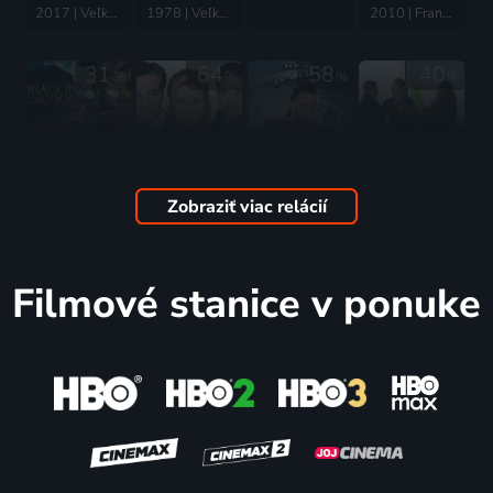
2017 | Veľká Británia, USA | Komédia, Akčný, Dobrodružný, Krimi, Thriller
1978 | Veľká Británia | Dráma, Krimi, Mysteriózny
2010 | Francúzsko, Nemecko, Veľká Británia | Thriller, Dráma, Krimi, Mysteriózny
31
64
58
40
%
%
%
%
Království
Dítě
Lara Croft
Nevyřizené
draků
Bridget
- Tomb
účty
2018 | Veľká Británia | Dobrodružný, Science Fiction
Jonesové
Raider
2007 | USA, Austrália, Nemecko, Španielsko, Veľká Británia | Akčný
Zobraziť viac relácií
2016 | Írsko, Veľká Británia, Francúzsko, USA | Komédia, Romantický
2001 | USA, Veľká Británia | Akčný, Dobrodružný, Mysteriózny
57
72
84
%
%
%
Filmové stanice v ponuke
Zlato
Muž, který
Posledná
Návrat
1974 | Veľká Británia | Thriller, Akčný, Dobrodružný, Dráma
poznal
šanca 2
Temného
nekonečno
2024 | Veľká Británia, USA | Thriller, Akčný
rytiera
2015 | Veľká Británia | Dráma, Životopisný
2012 | USA, Veľká Británia | Thriller, Akčný, Dráma, Krimi
66
80
81
68
%
%
%
%