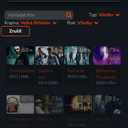
Typ:
Všetky
Krajina:
Veľká Británia
Rok:
Všetky
Zrušiť
68
55
88
79
%
%
%
%
Prenasledovaný
Siedmy
Počiatok
Bohemian
2011 | Veľká Británia, Nemecko, Francúzsko, Kanada, Japonsko, USA | Thriller, Dráma, Mysteriózny
syn
2010 | USA, Veľká Británia | Science Fiction, Akčný, Dobrodružný, Thriller
Rhapsody
2014 | USA, Veľká Británia, Kanada, Čína | Fantasy, Akčný, Dobrodružný
2018 | USA, Veľká Británia | Dráma, Hudobné, Životopisný
67
73
72
72
%
%
%
%
Kingsman:
Smrt na
Sunshine
Muž ve
Zlatý kruh
Nilu
2007 | Veľká Británia, USA | Thriller, Dobrodružný, Science Fiction
stínu