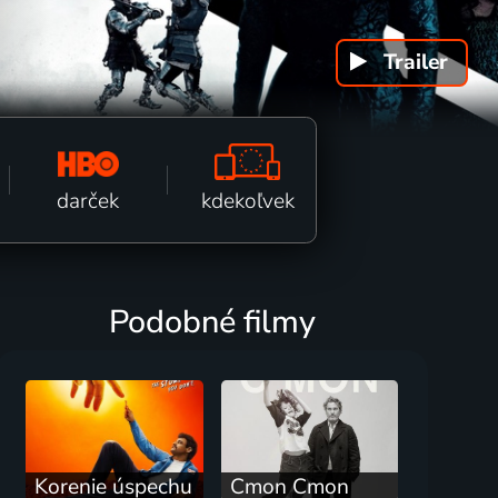
Trailer
k fi
kdekoľvek
darček
Podobné filmy
Korenie úspechu
Cmon Cmon