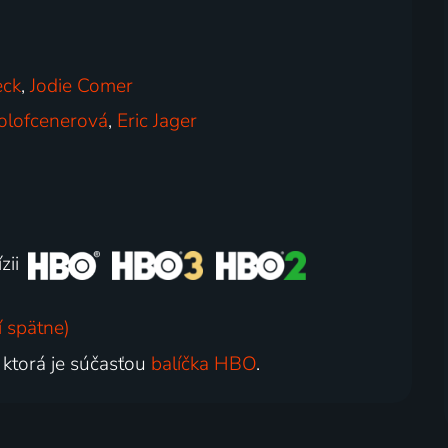
eck
,
Jodie Comer
olofcenerová
,
Eric Jager
zii
 spätne)
, ktorá je súčasťou
balíčka HBO
.