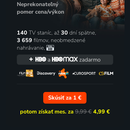
Neprekonateľný
pomer cena/výkon
140
TV staníc, až
30
dní spätne,
3 659
filmov
,
neobmedzené
nahrávanie
,
a
zadarmo
Skúsiť za 1 €
potom získať mes. za
9,99 €
4,99 €