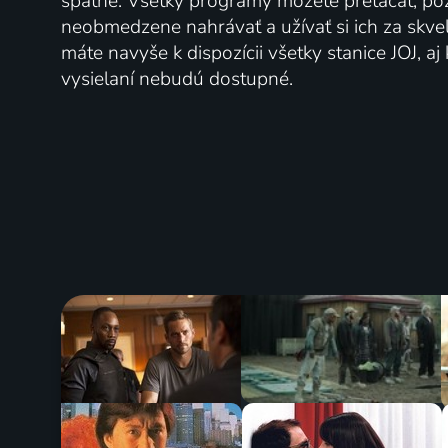
spätne. Všetky programy môžete pretáčať, po
neobmedzene nahrávať a užívať si ich za skve
máte navyše k dispozícii všetky stanice JOJ, a
vysielaní nebudú dostupné.