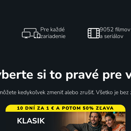
Pre každé
9052 filmov
zariadenie
a seriálov
berte si to pravé pre 
ôžete kedykoľvek zmeniť alebo zrušiť. Všetko je bez
10 DNÍ ZA 1 € A POTOM 50% ZĽAVA
KLASIK