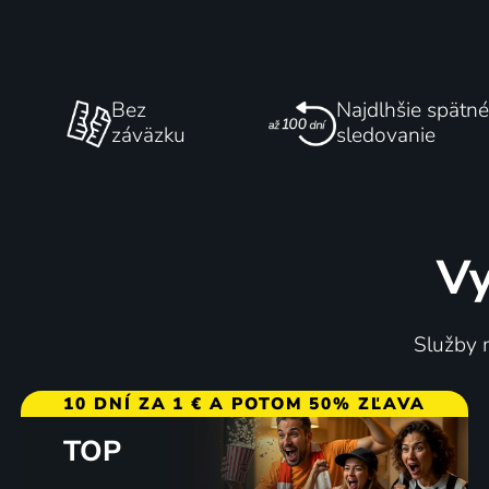
Bez
Najdlhšie spätné
záväzku
sledovanie
Vy
Služby m
10 DNÍ ZA 1 € A POTOM 50% ZĽAVA
TOP