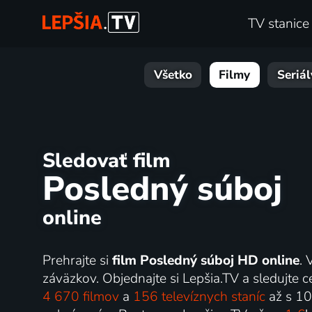
TV stanice
Všetko
Filmy
Seriál
Sledovať film
Posledný súboj
online
Prehrajte si
film Posledný súboj HD online
. 
záväzkov. Objednajte si Lepšia.TV a sledujte ce
4 670 filmov
a
156 televíznych staníc
až s 1