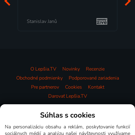
Stanislav Janů
O Lepšia.TV
Novinky
Recenzie
Obchodné podmienky
Podporované zariadenia
Pre partnerov
Cookies
Kontakt
Darovať Lepšia.TV
Videotéka
Súhlas s cookies
Na personalizáciu obsahu a reklám, poskytovanie funkcií
sociálnych médií a analýzu našej návštevnosti využívame