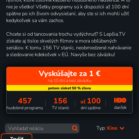
nie je všetko! Všetky programy sú k dispozícii až 100 dní
spätne po ich živom odvysielaní, aby ste si ich mohli užiť
kedykoľvek sa vám zachce.
Chcete si od tancovania trochu vydýchnuť? S Lepšia.TV
získate aj tisíce skvelých filmov a mora obľúbených
seriálov. K tomu 156 TV staníc, neobmedzené nahrávanie
a sledovanie kdekoľvek v EÚ. Navyše bez záväzku!
Vyskúšajte za 1 €
na 10 dní a bez záväzku
457
156
100
až
darček
hudobné programy
TV staníc
dní spätne
Typ:
Kino