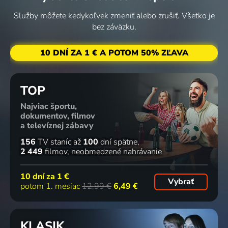
Služby môžete kedykoľvek zmeniť alebo zrušiť. Všetko je
bez záväzku.
10 DNÍ ZA 1 € A POTOM 50% ZĽAVA
TOP
Najviac športu,
dokumentov, filmov
a televíznej zábavy
156
TV staníc
až
100
dní spätne
2 449
filmov
neobmedzené nahrávanie
10 dní za
1 €
Vybrať
potom 1. mesiac
12,99 €
6,49 €
KLASIK