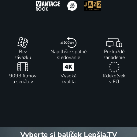
Bez
Najdlhšie spätné
Pre každé
záväzku
sledovanie
zariadenie
9093 filmov
Vysoká
Kdekoľvek
a seriálov
kvalita
v EÚ
Vyberte si balíček Lepšia.TV