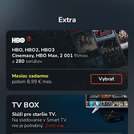
Extra
HBO, HBO2, HBO3
Cinemaxy, HBO Max
2 001
filmov
a
280
seriálov
Mesiac zadarmo
Vybrať
potom 8,99 € mes.
TV BOX
Slúži pre staršie TV.
Na sledovanie v Smart TV
nie je potrebný.
Zistiť viac