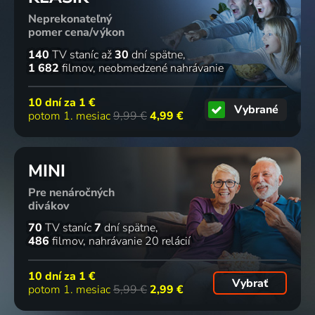
Neprekonateľný
pomer cena/výkon
140
TV staníc
až
30
dní spätne
1 682
filmov
neobmedzené nahrávanie
10 dní za
1 €
Vybrané
potom 1. mesiac
9,99 €
4,99 €
MINI
Pre nenáročných
divákov
70
TV staníc
7
dní spätne
486
filmov
nahrávanie 20 relácií
10 dní za
1 €
Vybrať
potom 1. mesiac
5,99 €
2,99 €