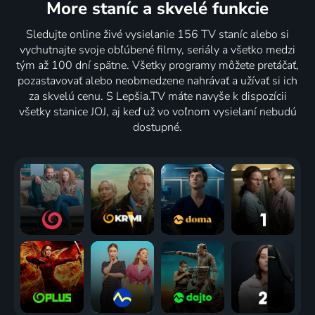
More staníc
a skvelé funkcie
Sledujte online živé vysielanie 156 TV staníc alebo si
vychutnajte svoje obľúbené filmy, seriály a všetko medzi
tým až 100 dní spätne. Všetky programy môžete pretáčať,
pozastavovať alebo neobmedzene nahrávať a užívať si ich
za skvelú cenu. S Lepšia.TV máte navyše k dispozícii
všetky stanice JOJ, aj keď už vo voľnom vysielaní nebudú
dostupné.