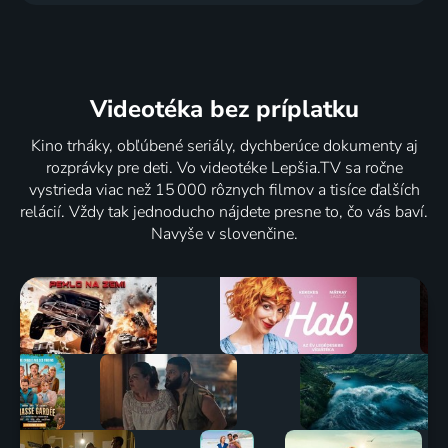
Videotéka
bez príplatku
Kino trháky, obľúbené seriály, dychberúce dokumenty aj
rozprávky pre deti. Vo videotéke Lepšia.TV sa ročne
vystrieda viac než 15 000 rôznych filmov a tisíce ďalších
relácií. Vždy tak jednoducho nájdete presne to, čo vás baví.
Navyše v slovenčine.