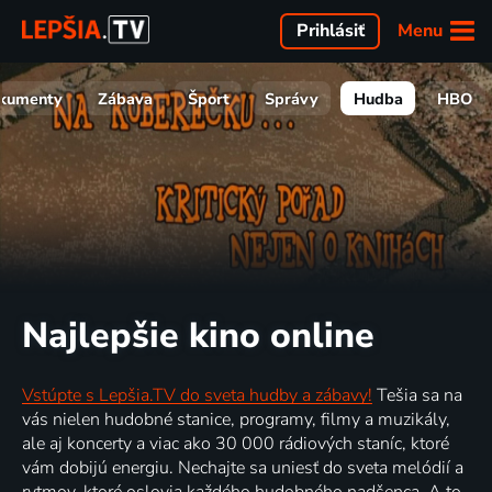
Menu
Prihlásiť
kumenty
Zábava
Šport
Správy
Hudba
HBO
Najlepšie kino online
Vstúpte s Lepšia.TV do sveta hudby a zábavy!
Tešia sa na
vás nielen hudobné stanice, programy, filmy a muzikály,
ale aj koncerty a viac ako 30 000 rádiových staníc, ktoré
vám dobijú energiu. Nechajte sa uniesť do sveta melódií a
rytmov, ktoré oslovia každého hudobného nadšenca. A to