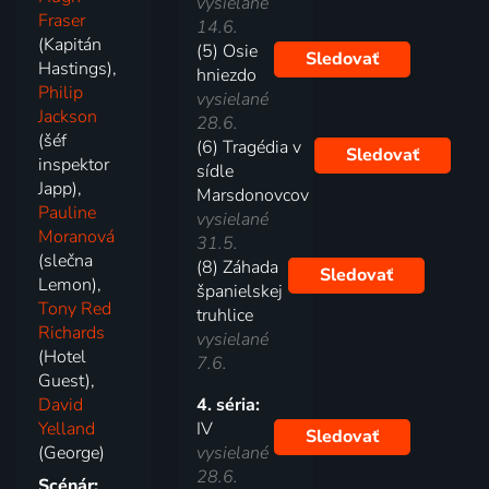
vysielané
Fraser
14.6.
(Kapitán
(5) Osie
Sledovať
Hastings),
hniezdo
Philip
vysielané
Jackson
28.6.
(šéf
(6) Tragédia v
Sledovať
inspektor
sídle
Japp),
Marsdonovcov
Pauline
vysielané
Moranová
31.5.
(slečna
(8) Záhada
Sledovať
Lemon),
španielskej
Tony Red
truhlice
Richards
vysielané
(Hotel
7.6.
Guest),
David
4. séria:
Yelland
IV
Sledovať
(George)
vysielané
28.6.
Scénár: