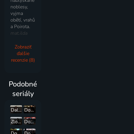
nablýskané
noblesy,
vyjma
obětí, vrahů
a Poirota.
mat.ilda
Zobraziť
ďalšie
recenzie (8)
Podobné
seriály
Dalgliesh
Dobrodružstvá Sherlocka Holmesa
Zločiny z vřesovišť
Dobrodružstvá Sherlocka Holmesa
Dobrodružstvá Sherlocka Holmesa
Dobrodružstvá Sherlocka Holmesa