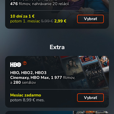
476
filmov
nahrávanie 20 relácií
10 dní za
1 €
Vybrať
potom 1. mesiac
5,99 €
2,99 €
Extra
HBO, HBO2, HBO3
Cinemaxy, HBO Max
1 977
filmov
a
280
seriálov
Mesiac zadarmo
Vybrať
potom 8,99 € mes.