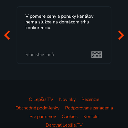
Lepšia.TV sledujem už niekoľko
rokov s maximálnou spokojnosťou.
Veľký výber programov a možnosť
pozerať, kedy sa mi hodí, je presne
to, čo mi vyhovuje.
Milada Tomešová
O Lepšia.TV
Novinky
Recenzie
Obchodné podmienky
Podporované zariadenia
Pre partnerov
Cookies
Kontakt
Darovať Lepšia.TV