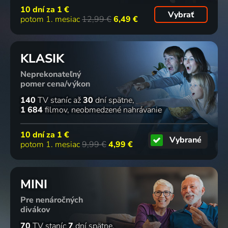
10 dní za
1 €
Vybrať
potom 1. mesiac
12,99 €
6,49 €
KLASIK
Neprekonateľný
pomer cena/výkon
140
TV staníc
až
30
dní spätne
1 684
filmov
neobmedzené nahrávanie
10 dní za
1 €
Vybrané
potom 1. mesiac
9,99 €
4,99 €
MINI
Pre nenáročných
divákov
70
TV staníc
7
dní spätne