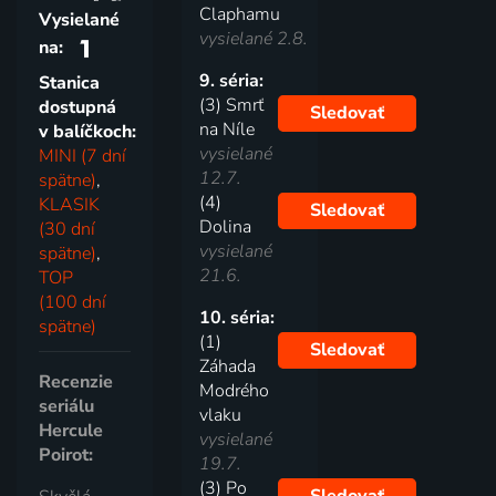
Claphamu
Vysielané
vysielané 2.8.
na:
9. séria:
Stanica
(3) Smrť
dostupná
Sledovať
na Níle
v balíčkoch:
vysielané
MINI (7 dní
12.7.
spätne)
,
(4)
KLASIK
Sledovať
Dolina
(30 dní
vysielané
spätne)
,
21.6.
TOP
(100 dní
10. séria:
spätne)
(1)
Sledovať
Záhada
Recenzie
Modrého
seriálu
vlaku
Hercule
vysielané
Poirot:
19.7.
(3) Po