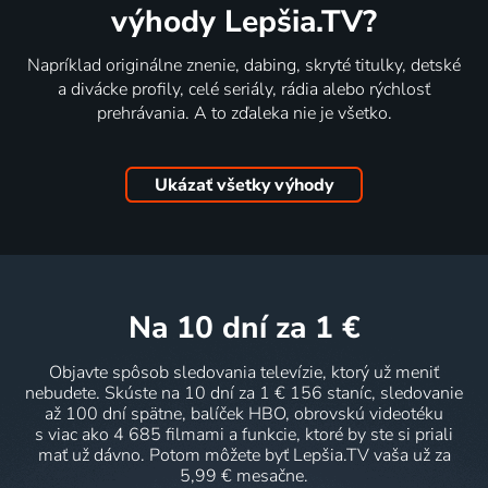
výhody Lepšia.TV?
Napríklad originálne znenie, dabing, skryté titulky, detské
a divácke profily, celé seriály, rádia alebo rýchlosť
prehrávania. A to zďaleka nie je všetko.
Ukázať všetky výhody
na 10 dní
za 1 €
Objavte spôsob sledovania televízie, ktorý už meniť
nebudete. Skúste na 10 dní za 1 € 156 staníc, sledovanie
až 100 dní spätne, balíček HBO, obrovskú videotéku
s viac ako 4 685 filmami a funkcie, ktoré by ste si priali
mať už dávno. Potom môžete byť Lepšia.TV vaša už za
5,99 € mesačne.