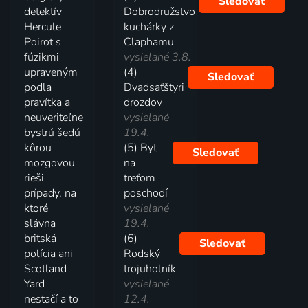
Sledovať
detektív
Dobrodružstvo
Hercule
kuchárky z
Poirot s
Claphamu
fúzikmi
vysielané 3.8.
upraveným
(4)
Sledovať
podľa
Dvadsaťštyri
pravítka a
drozdov
neuveriteľne
vysielané
bystrú šedú
19.4.
kôrou
(5) Byt
Sledovať
mozgovou
na
rieši
treťom
prípady, na
poschodí
ktoré
vysielané
slávna
19.4.
britská
(6)
Sledovať
polícia ani
Rodský
Scotland
trojuholník
Yard
vysielané
nestačí a to
12.4.