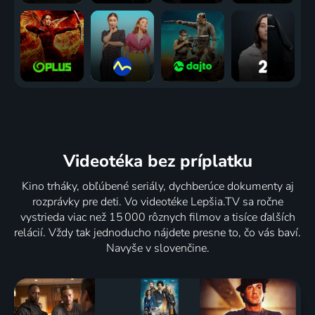
Videotéka
bez príplatku
Kino trháky, obľúbené seriály, dychberúce dokumenty aj
rozprávky pre deti. Vo videotéke Lepšia.TV sa ročne
vystrieda viac než 15 000 rôznych filmov a tisíce ďalších
relácií. Vždy tak jednoducho nájdete presne to, čo vás baví.
Navyše v slovenčine.