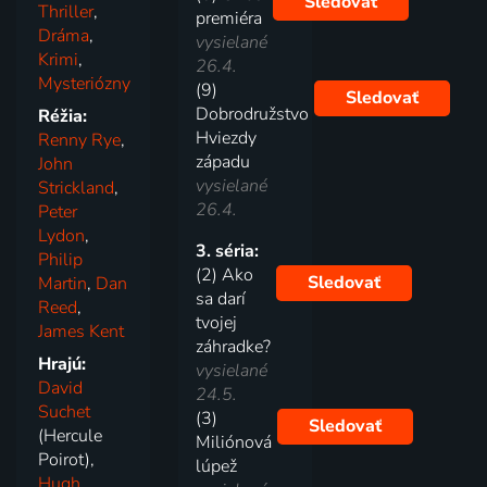
Sledovať
Thriller
,
premiéra
Dráma
,
vysielané
Krimi
,
26.4.
Mysteriózny
(9)
Sledovať
Dobrodružstvo
Réžia:
Hviezdy
Renny Rye
,
západu
John
vysielané
Strickland
,
26.4.
Peter
Lydon
,
3. séria:
Philip
(2) Ako
Sledovať
Martin
,
Dan
sa darí
Reed
,
tvojej
James Kent
záhradke?
Hrajú:
vysielané
David
24.5.
Suchet
(3)
Sledovať
(Hercule
Miliónová
Poirot),
lúpež
Hugh