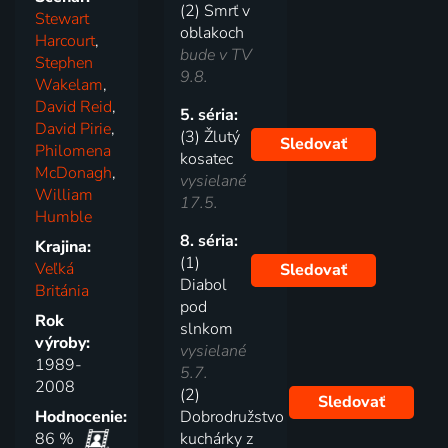
(2) Smrť v
Stewart
oblakoch
Harcourt
,
bude v TV
Stephen
9.8.
Wakelam
,
David Reid
,
5. séria:
David Pirie
,
(3) Žlutý
Sledovať
Philomena
kosatec
McDonagh
,
vysielané
William
17.5.
Humble
8. séria:
Krajina:
(1)
Veľká
Sledovať
Diabol
Británia
pod
Rok
slnkom
výroby:
vysielané
1989-
5.7.
2008
(2)
Sledovať
Hodnocenie:
Dobrodružstvo
86 %
kuchárky z