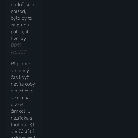
nudnějších
epizod,
bylo by to
za plnou
palbu, 4
hvězdy.
80%
wolf17
Příjemné
strávený
čas když
nevíte coby
a nechcete
se nechat
urážet
čímkoli...
nezřídka s
touhou být
součástí té