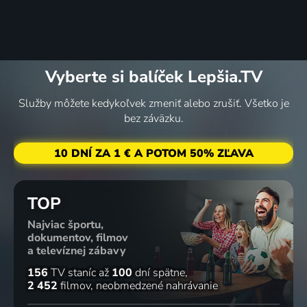
Vyberte si balíček Lepšia.TV
Služby môžete kedykoľvek zmeniť alebo zrušiť. Všetko je
bez záväzku.
10 DNÍ ZA 1 € A POTOM 50% ZĽAVA
TOP
Najviac športu,
dokumentov, filmov
a televíznej zábavy
156
TV staníc
až
100
dní spätne
2 452
filmov
neobmedzené nahrávanie