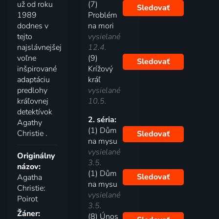
už od roku
(7)
Sledovať
1989
Problém
dodnes v
na mori
tejto
vysielané
najslávnejšej
12.4.
voľne
(9)
Sledovať
inšpirované
Krížový
adaptáciu
kráľ
predlohy
vysielané
kráľovnej
10.5.
detektívok
2. séria:
Agathy
(1) Dům
Christie .
Sledovať
na mysu
vysielané
Originálny
3.5.
názov:
(1) Dům
Sledovať
Agatha
na mysu
Christie:
vysielané
Poirot
3.5.
Žáner:
(8) Únos