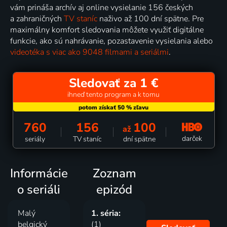
vám prináša archív aj online vysielanie 156 českých
a zahraničných
TV staníc
naživo až 100 dní spätne. Pre
maximálny komfort sledovania môžete využiť digitálne
funkcie, ako sú nahrávanie, pozastavenie vysielania alebo
videotéka s viac ako 9048 filmami a seriálmi
.
Sledovať za 1 €
ihneď tento program a k tomu
760
156
100
až
darček
seriály
TV staníc
dní spätne
Informácie
Zoznam
o seriáli
epizód
Malý
1. séria:
belgický
(1)