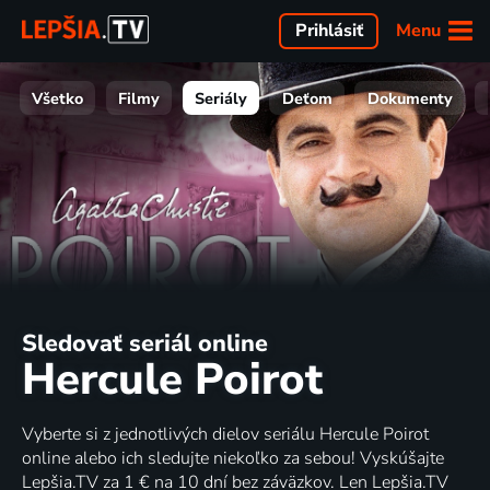
Menu
Prihlásiť
Všetko
Filmy
Seriály
Deťom
Dokumenty
Sledovať seriál online
Hercule Poirot
Vyberte si z jednotlivých dielov seriálu Hercule Poirot
online alebo ich sledujte niekoľko za sebou! Vyskúšajte
Lepšia.TV za 1 € na 10 dní bez záväzkov. Len Lepšia.TV