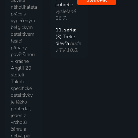
Sledovať
Skvělá
pohrebe
několikaletá
vysielané
práce s
26.7.
vypečeným
belgickým
11. séria:
detektivem
(3) Tretie
řešící
dievča
bude
případy
v TV 10.8.
povětšinou
v krásné
Anglii 20.
století.
Takhle
specifické
detektivky
je těžko
pohledat,
jeden z
vrcholů
žánru a
nebýt pár