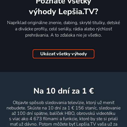
Poznáte všetky
výhody Lepšia.TV?
Napríklad originálne znenie, dabing, skryté titulky, detské
a divácke profily, celé seriály, rádia alebo rýchlosť
prehrávania. A to zďaleka nie je všetko.
Ukázať všetky výhody
na 10 dní
za 1 €
Objavte spôsob sledovania televízie, ktorý už meniť
nebudete. Skúste na 10 dní za 1 € 156 staníc, sledovanie
až 100 dní spätne, balíček HBO, obrovskú videotéku
s viac ako 4 673 filmami a funkcie, ktoré by ste si priali
mať už dávno. Potom môžete byť Lepšia.TV vaša už za