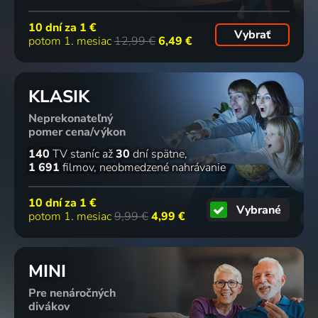
10 dní za
1 €
Vybrať
potom 1. mesiac
12,99 €
6,49 €
KLASIK
Neprekonateľný
pomer cena/výkon
140
TV staníc
až
30
dní spätne
1 691
filmov
neobmedzené nahrávanie
10 dní za
1 €
Vybrané
potom 1. mesiac
9,99 €
4,99 €
MINI
Pre nenáročných
divákov