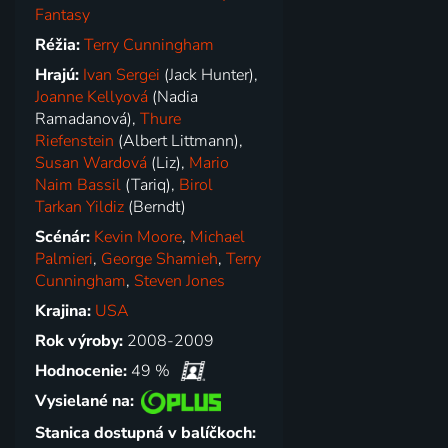
Fantasy
Réžia:
Terry Cunningham
Hrajú:
Ivan Sergei
(Jack Hunter),
Joanne Kellyová
(Nadia
Ramadanová),
Thure
Riefenstein
(Albert Littmann),
Susan Wardová
(Liz),
Mario
Naim Bassil
(Tariq),
Birol
Tarkan Yildiz
(Berndt)
Scénár:
Kevin Moore
,
Michael
Palmieri
,
George Shamieh
,
Terry
Cunningham
,
Steven Jones
Krajina:
USA
Rok výroby:
2008-2009
Hodnocenie:
49 %
Vysielané na:
Stanica dostupná v balíčkoch: