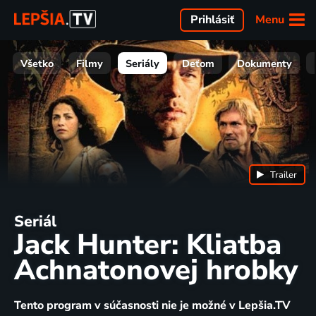
Menu
Prihlásiť
Všetko
Filmy
Seriály
Deťom
Dokumenty
Trailer
Seriál
Jack Hunter: Kliatba
Achnatonovej hrobky
Tento program v súčasnosti nie je možné v Lepšia.TV