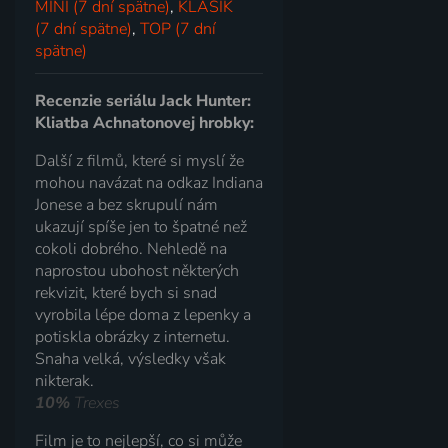
MINI (7 dní spätne)
,
KLASIK
(7 dní spätne)
,
TOP (7 dní
spätne)
Recenzie seriálu Jack Hunter:
Kliatba Achnatonovej hrobky:
Další z filmů, které si myslí že
mohou navázat na odkaz Indiana
Jonese a bez skrupulí nám
ukazují spíše jen to špatné než
cokoli dobrého. Nehledě na
naprostou ubohost některých
rekvizit, které bych si snad
vyrobila lépe doma z lepenky a
potiskla obrázky z internetu.
Snaha velká, výsledky však
nikterak.
10%
Trexes
Film je to nejlepší, co si může