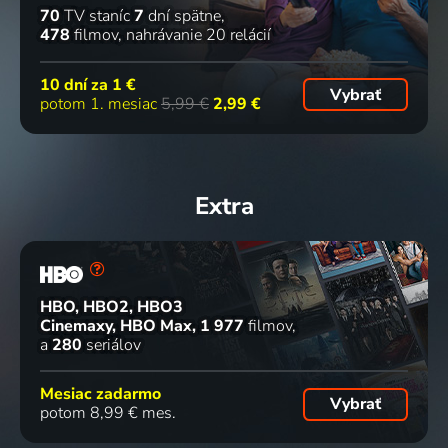
70
TV staníc
7
dní spätne
478
filmov
nahrávanie 20 relácií
10 dní za
1 €
Vybrať
potom 1. mesiac
5,99 €
2,99 €
Extra
HBO, HBO2, HBO3
Cinemaxy, HBO Max
1 977
filmov
a
280
seriálov
Mesiac zadarmo
Vybrať
potom 8,99 € mes.