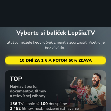
Vyberte si balíček Lepšia.TV
Služby môžete kedykoľvek zmeniť alebo zrušiť. Všetko je
bez záväzku.
10 DNÍ ZA 1 € A POTOM 50% ZĽAVA
TOP
Najviac športu,
dokumentov, filmov
a televíznej zábavy
156
TV staníc
až
100
dní spätne
2 452
filmov
neobmedzené nahrávanie