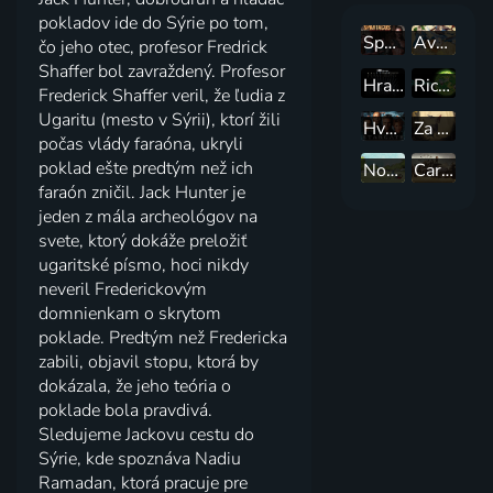
pokladov ide do Sýrie po tom,
Spartakus: Bohové arény
Avatar: Legenda o Aangovi
čo jeho otec, profesor Fredrick
Shaffer bol zavraždený. Profesor
Hra o tróny
Rick a Morty
Frederick Shaffer veril, že ľudia z
Ugaritu (mesto v Sýrii), ktorí žili
Hvězdná brána
Za zdí zahrady
počas vlády faraóna, ukryli
poklad ešte predtým než ich
Normálka
Carnivale
faraón zničil. Jack Hunter je
jeden z mála archeológov na
svete, ktorý dokáže preložiť
ugaritské písmo, hoci nikdy
neveril Frederickovým
domnienkam o skrytom
poklade. Predtým než Fredericka
zabili, objavil stopu, ktorá by
dokázala, že jeho teória o
poklade bola pravdivá.
Sledujeme Jackovu cestu do
Sýrie, kde spoznáva Nadiu
Ramadan, ktorá pracuje pre