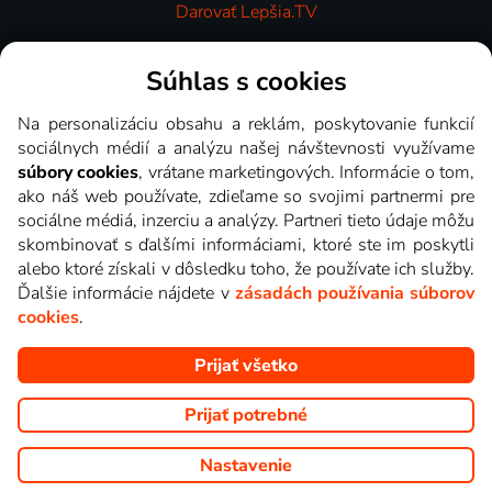
Darovať Lepšia.TV
Videotéka
Súhlas s cookies
Na personalizáciu obsahu a reklám, poskytovanie funkcií
sociálnych médií a analýzu našej návštevnosti využívame
súbory cookies
, vrátane marketingových. Informácie o tom,
ako náš web používate, zdieľame so svojimi partnermi pre
sociálne médiá, inzerciu a analýzy. Partneri tieto údaje môžu
skombinovať s ďalšími informáciami, ktoré ste im poskytli
alebo ktoré získali v dôsledku toho, že používate ich služby.
Ďalšie informácie nájdete v
zásadách používania súborov
cookies
.
Prijať všetko
Copyright © goNET s.r.o. Na tomto webe sú zobrazované obrázky
z relácií TV staníc, ktoré môžete sledovať v Lepšia.TV.
Prijať potrebné
Nastavenie