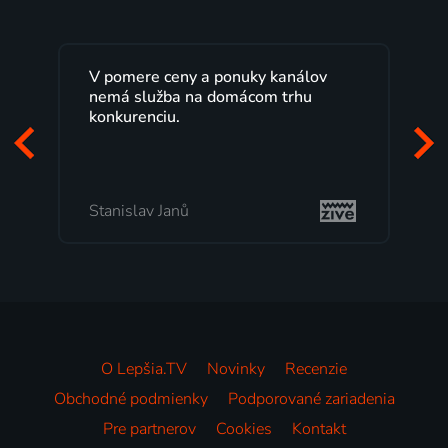
análov
Lepšia.TV sledujem už niekoľko
rhu
rokov s maximálnou spokojnosťou.
Veľký výber programov a možnosť
pozerať, kedy sa mi hodí, je presne
to, čo mi vyhovuje.
Milada Tomešová
O Lepšia.TV
Novinky
Recenzie
Obchodné podmienky
Podporované zariadenia
Pre partnerov
Cookies
Kontakt