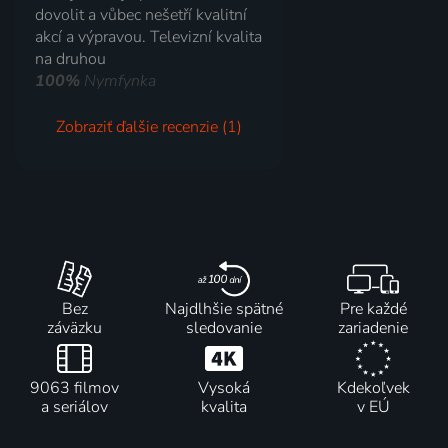
dovolit a vůbec nešetří kvalitní
akcí a výpravou. Televizní kvalita
na druhou
100%
Nymfynka
Zobraziť ďalšie recenzie (1)
Bez
Najdlhšie spätné
Pre každé
záväzku
sledovanie
zariadenie
9063 filmov
Vysoká
Kdekoľvek
a seriálov
kvalita
v EÚ