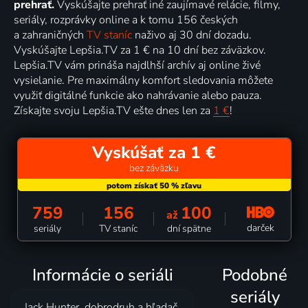
prehrať.
Vyskúšajte prehrať iné zaujímavé relácie, filmy,
seriály, rozprávky online a k tomu 156 českých
a zahraničných
TV staníc
naživo aj 30 dní dozadu.
Vyskúšajte Lepšia.TV za 1 € na 10 dní bez záväzkov.
Lepšia.TV vám prináša najdlhší archív aj online živé
vysielanie. Pre maximálny komfort sledovania môžete
využiť digitálné funkcie ako nahrávanie alebo pauza.
Získajte svoju Lepšia.TV ešte dnes len za
1 €
!
Vyskúšať za 1 €
bez záväzku
759
156
100
až
darček
seriály
TV staníc
dní spätne
Informácie o seriáli
Podobné
seriály
Jack Hunter, dobrodruh a hľadač