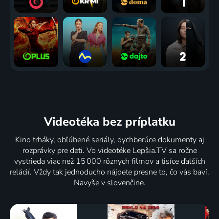
Videotéka
bez príplatku
Kino trháky, obľúbené seriály, dychberúce dokumenty aj
rozprávky pre deti. Vo videotéke Lepšia.TV sa ročne
vystrieda viac než 15 000 rôznych filmov a tisíce ďalších
relácií. Vždy tak jednoducho nájdete presne to, čo vás baví.
Navyše v slovenčine.