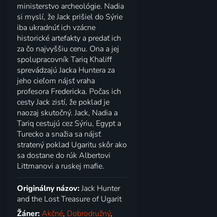
ministerstvo archeológie. Nadia
si myslí, že Jack prišiel do Sýrie
iba ukradnúť ich vzácne
historické artefakty a predať ich
za čo najvyššiu cenu. Ona a jej
spolupracovník Tariq Khaliff
sprevádzajú Jacka Huntera za
jeho cieľom nájsť vraha
profesora Fredericka. Počas ich
cesty Jack zistí, že poklad je
naozaj skutočný. Jack, Nadia a
Tariq cestujú cez Sýriu, Egypt a
Turecko a snažia sa nájsť
stratený poklad Ugaritu skôr ako
sa dostane do rúk Albertovi
Littmanovi a ruskej mafie.
Originálny názov:
Jack Hunter
and the Lost Treasure of Ugarit
Žáner:
Akčné
,
Dobrodružný
,