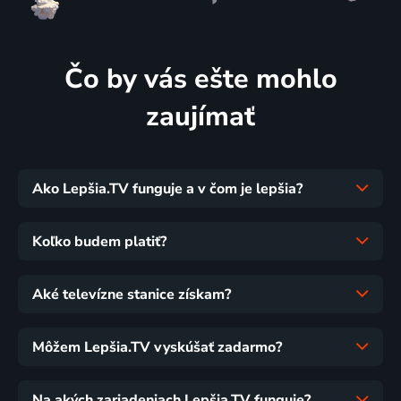
Čo by vás ešte mohlo
zaujímať
Ako Lepšia.TV funguje a v čom je lepšia?
Koľko budem platiť?
Aké televízne stanice získam?
Môžem Lepšia.TV vyskúšať zadarmo?
Na akých zariadeniach Lepšia.TV funguje?