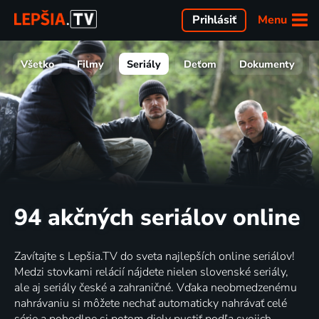
Menu
Prihlásiť
Všetko
Filmy
Seriály
Deťom
Dokumenty
94 akčných seriálov online
Zavítajte s Lepšia.TV do sveta najlepších online seriálov!
Medzi stovkami relácií nájdete nielen slovenské seriály,
ale aj seriály české a zahraničné. Vďaka neobmedzenému
nahrávaniu si môžete nechať automaticky nahrávať celé
série a pohodlne si potom diely pustiť podľa svojich