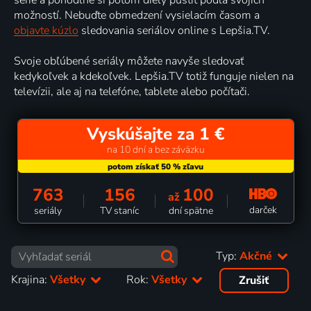
možností. Nebuďte obmedzení vysielacím časom a
objavte kúzlo
sledovania seriálov online s Lepšia.TV.
Svoje obľúbené seriály môžete navyše sledovať
kedykoľvek a kdekoľvek. Lepšia.TV totiž funguje nielen na
televízii, ale aj na telefóne, tablete alebo počítači.
Vyskúšajte za 1 €
na 10 dní a bez záväzku
763
156
100
až
darček
seriály
TV staníc
dní spätne
Typ:
Akčné
Krajina:
Všetky
Rok:
Všetky
Zrušiť