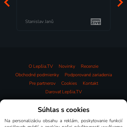
Stanislav Janů
O Lepšia.TV
Novinky
Recenzie
Obchodné podmienky
Podporované zariadenia
Pre partnerov
Cookies
Kontakt
Darovať Lepšia.TV
Videotéka
Súhlas s cookies
Na personalizáciu obsahu a reklám, poskytovanie funkcií