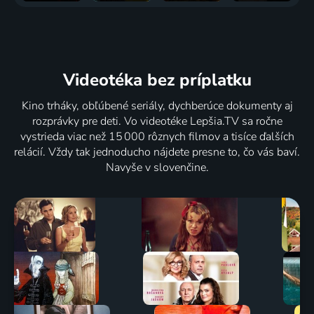
68 dielov
36
6 dielov
%
Raketové
Lanterns
Přechodové
Videotéka
bez príplatku
holky
2026 | USA | Akčný, Dobrodružný, Krimi, Mysteriózny, Science Fiction
rituály s
2016-2019 | USA | Animovaný, Akčný, Dobrodružný, Fantasy, Komédia, Rozprávka, Rodinný, Science Fiction, Thriller
Edem
Kino trháky, obľúbené seriály, dychberúce dokumenty aj
Staffordem
rozprávky pre deti. Vo videotéke Lepšia.TV sa ročne
2025 | USA | Akčný
vystrieda viac než 15 000 rôznych filmov a tisíce ďalších
relácií. Vždy tak jednoducho nájdete presne to, čo vás baví.
Navyše v slovenčine.