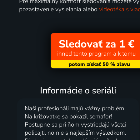
Pre maximálny komfort sledovania môžete využ
pozastavenie vysielania alebo
videotéka s via
Sledovať za 1 €
ihneď tento program a k tomu
Informácie o seriáli
Naši profesionáli majú vážny problém.
Na križovatke sa pokazil semafor!
Postupne sa pri ňom vystriedajú všetci
policajti, no nie s najlepším výsledkom.