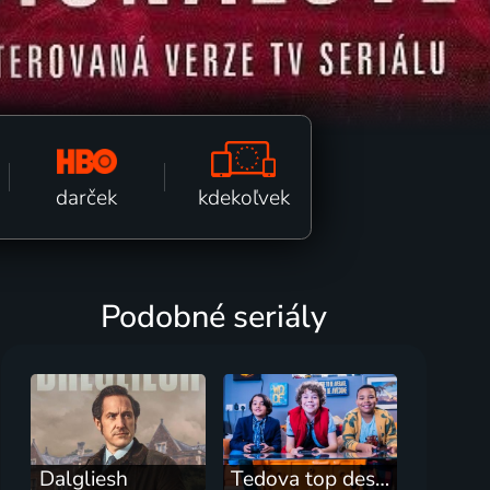
kdekoľvek
darček
Podobné seriály
Dalgliesh
Tedova top desiatka