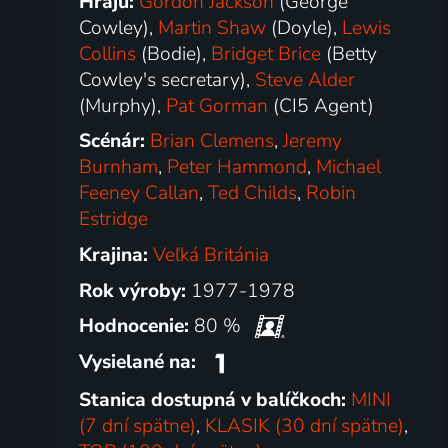
Hrajú:
Gordon Jackson
(George
Cowley),
Martin Shaw
(Doyle),
Lewis
Collins
(Bodie),
Bridget Brice
(Betty
Cowley's secretary),
Steve Alder
(Murphy),
Pat Gorman
(CI5 Agent)
Scénár:
Brian Clemens
,
Jeremy
Burnham
,
Peter Hammond
,
Michael
Feeney Callan
,
Ted Childs
,
Robin
Estridge
Krajina:
Veľká Británia
Rok výroby:
1977-1978
Hodnocenie:
80 %
Vysielané na:
Stanica dostupná v balíčkoch:
MINI
(7 dní spätne)
,
KLASIK (30 dní spätne)
,