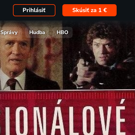
Prihlásiť
Skúsiť za 1 €
Správy
Hudba
HBO