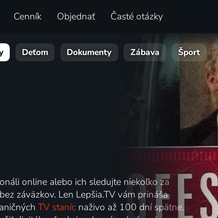
Cenník
Objednať
Časté otázky
y
Deťom
Dokumenty
Zábava
Šport
ionáli online alebo ich sledujte niekoľko za
 bez záväzkov. Len Lepšia.TV vám prináša
hraničných
TV staníc
naživo až 100 dní spätne.