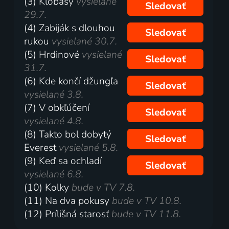
(3) Klobásy
vysielané
Sledovať
29.7.
(4) Zabiják s dlouhou
Sledovať
rukou
vysielané 30.7.
(5) Hrdinové
vysielané
Sledovať
31.7.
(6) Kde končí džungľa
Sledovať
vysielané 3.8.
(7) V obkľúčení
Sledovať
vysielané 4.8.
(8) Takto bol dobytý
Sledovať
Everest
vysielané 5.8.
(9) Keď sa ochladí
Sledovať
vysielané 6.8.
(10) Kolky
bude v TV 7.8.
(11) Na dva pokusy
bude v TV 10.8.
(12) Prílišná starosť
bude v TV 11.8.