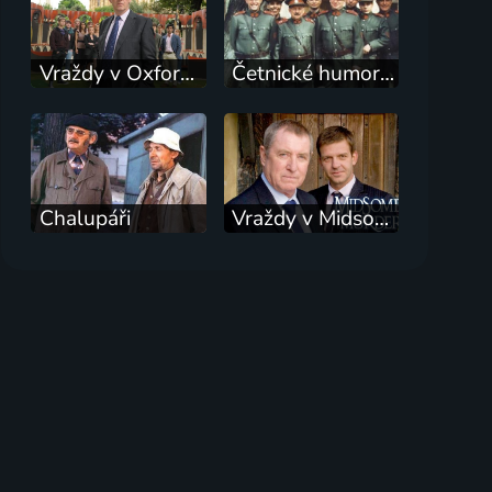
Vraždy v Oxfordu
Četnické humoresky
Chalupáři
Vraždy v Midsomeri