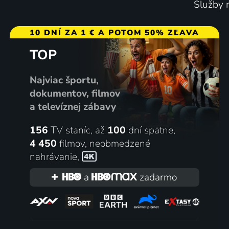
Služby m
10 DNÍ ZA 1 € A POTOM 50% ZĽAVA
TOP
Najviac športu,
dokumentov, filmov
a televíznej zábavy
156
TV staníc, až
100
dní spätne,
4 450
filmov
,
neobmedzené
nahrávanie
,
a
zadarmo