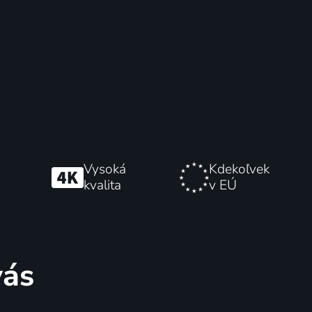
Vysoká
Kdekoľvek
kvalita
v EÚ
vás