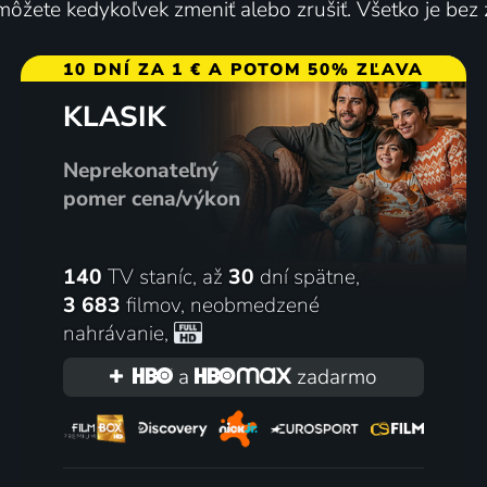
ôžete kedykoľvek zmeniť alebo zrušiť. Všetko je bez
10 DNÍ ZA 1 € A POTOM 50% ZĽAVA
KLASIK
Neprekonateľný
pomer cena/výkon
140
TV staníc, až
30
dní spätne,
3 683
filmov
,
neobmedzené
nahrávanie
,
a
zadarmo