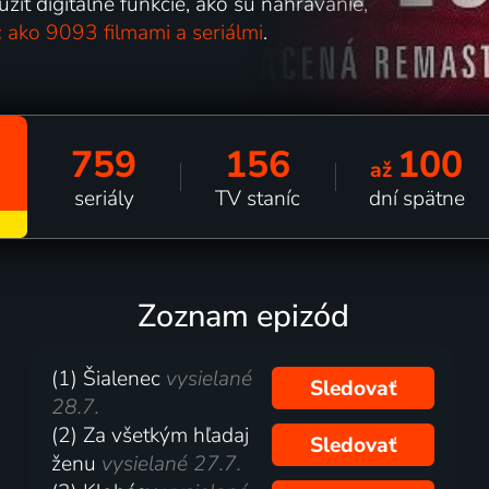
iť digitálne funkcie, ako sú nahrávanie,
c ako 9093 filmami a seriálmi
.
759
156
100
až
seriály
TV staníc
dní spätne
Zoznam epizód
(1) Šialenec
vysielané
Sledovať
28.7.
(2) Za všetkým hľadaj
Sledovať
ženu
vysielané 27.7.