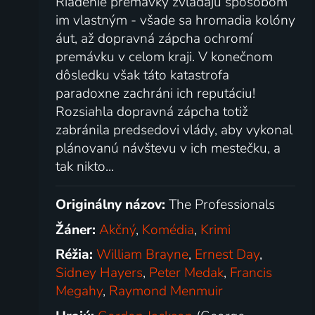
Riadenie premávky zvládajú spôsobom
im vlastným - všade sa hromadia kolóny
áut, až dopravná zápcha ochromí
premávku v celom kraji. V konečnom
dôsledku však táto katastrofa
paradoxne zachráni ich reputáciu!
Rozsiahla dopravná zápcha totiž
zabránila predsedovi vlády, aby vykonal
plánovanú návštevu v ich mestečku, a
tak nikto...
Originálny názov:
The Professionals
Žáner:
Akčný
,
Komédia
,
Krimi
Réžia:
William Brayne
,
Ernest Day
,
Sidney Hayers
,
Peter Medak
,
Francis
Megahy
,
Raymond Menmuir