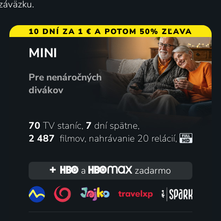
 záväzku.
10 DNÍ ZA 1 € A POTOM 50% ZĽAVA
MINI
Pre nenáročných
divákov
70
TV staníc,
7
dní spätne,
2 487
filmov
,
nahrávanie 20 relácií
,
a
zadarmo