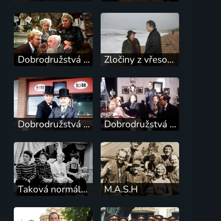
Dobrodružstvá Sherlocka Holmesa
Zločiny z vřesovišť
Dobrodružstvá Sherlocka Holmesa
Dobrodružstvá Sherlocka Holmesa
Taková normální rodinka
M.A.S.H