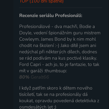
TOP (100 dní spätne)
Recenzie seriálu Profesionáli:
Profesionálové - dva machři, Bodie a
Doyle, vedení špionážním guru mistrem
Cowleym. James Bond by k nim mohl
chodit na školení :-) Jako dítě jsem ani
nedýchal při některých dílech, dodnes
se rád podívám na kus poctivé klasiky.
Ford Capri - ach jo, to je fantazie, to tak
mít v garáži :thumbsup:
80%
Geralt66
I když patřím skoro k dětem nového
tisíciletí, tak se na profesionály dá
koukat, opravdu povedená detektivka z
osmdesátých let ;)