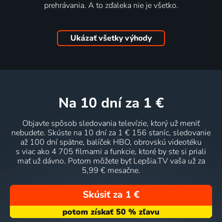
prehrávania. A to zďaleka nie je všetko.
Ukázať všetky výhody
na 10 dní
za 1 €
Objavte spôsob sledovania televízie, ktorý už meniť
nebudete. Skúste na 10 dní za 1 € 156 staníc, sledovanie
až 100 dní spätne, balíček HBO, obrovskú videotéku
s viac ako 4 705 filmami a funkcie, ktoré by ste si priali
mať už dávno. Potom môžete byť Lepšia.TV vaša už za
5,99 € mesačne.
Skúsiť za 1 €