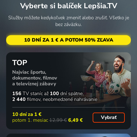
Vyberte si balíček Lepšia.TV
Služby môžete kedykoľvek zmeniť alebo zrušiť. Všetko je
bez záväzku.
10 DNÍ ZA 1 € A POTOM 50% ZĽAVA
TOP
Najviac športu,
dokumentov, filmov
a televíznej zábavy
156
TV staníc
až
100
dní spätne
2 440
filmov
neobmedzené nahrávanie
10 dní za
1 €
Vybrať
potom 1. mesiac
12,99 €
6,49 €