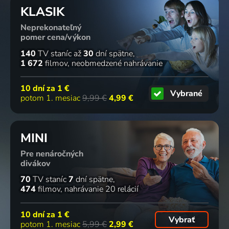
KLASIK
Neprekonateľný
pomer cena/výkon
140
TV staníc
až
30
dní spätne
1 672
filmov
neobmedzené nahrávanie
10 dní za
1 €
Vybrané
potom 1. mesiac
9,99 €
4,99 €
MINI
Pre nenáročných
divákov
70
TV staníc
7
dní spätne
474
filmov
nahrávanie 20 relácií
10 dní za
1 €
Vybrať
potom 1. mesiac
5,99 €
2,99 €