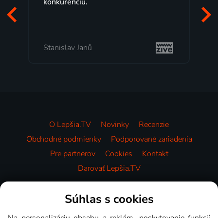
konkurenciu.
Veľký
pozera
to, čo
Stanislav Janů
Milad
O Lepšia.TV
Novinky
Recenzie
Obchodné podmienky
Podporované zariadenia
Pre partnerov
Cookies
Kontakt
Darovať Lepšia.TV
Videotéka
Súhlas s cookies