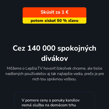
Skúsiť za 1 €
Cez 140 000 spokojných
divákov
Môžeme o Lepšia.TV hovoriť čokoľvek chceme, ale tisíce
nadšených používateľov aj tak najlepšie vedia, prečo je pre
nich tou správnou voľbou.
V pomere ceny a ponuky kanálov
Lepšia
nemá služba na domácom trhu
rokov