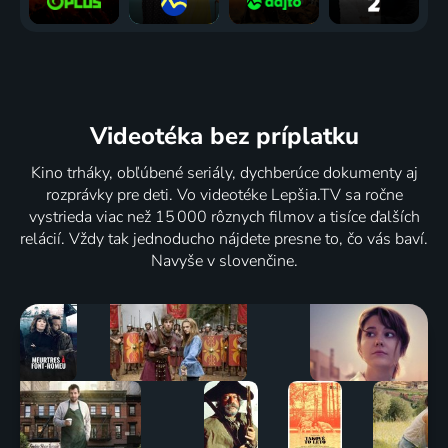
Videotéka
bez príplatku
Kino trháky, obľúbené seriály, dychberúce dokumenty aj
rozprávky pre deti. Vo videotéke Lepšia.TV sa ročne
vystrieda viac než 15 000 rôznych filmov a tisíce ďalších
relácií. Vždy tak jednoducho nájdete presne to, čo vás baví.
Navyše v slovenčine.