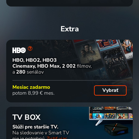
Extra
HBO, HBO2, HBO3
Cinemaxy, HBO Max
2 002
filmov
a
280
seriálov
Mesiac zadarmo
Vybrať
potom 8,99 € mes.
TV BOX
Slúži pre staršie TV.
Na sledovanie v Smart TV
nie je potrebný.
Zistiť viac