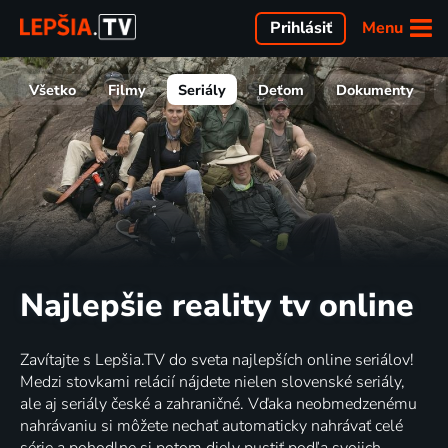
Menu
Prihlásiť
Všetko
Filmy
Seriály
Deťom
Dokumenty
Najlepšie reality tv online
Zavítajte s Lepšia.TV do sveta najlepších online seriálov!
Medzi stovkami relácií nájdete nielen slovenské seriály,
ale aj seriály české a zahraničné. Vďaka neobmedzenému
nahrávaniu si môžete nechať automaticky nahrávať celé
série a pohodlne si potom diely pustiť podľa svojich