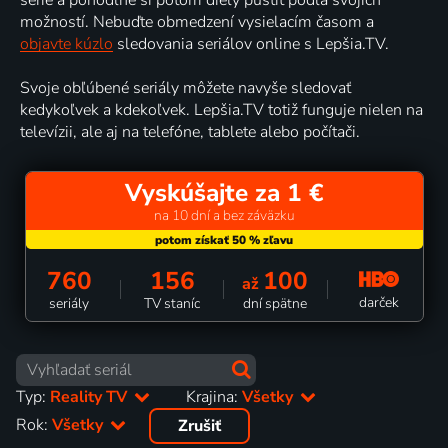
možností. Nebuďte obmedzení vysielacím časom a
objavte kúzlo
sledovania seriálov online s Lepšia.TV.
Svoje obľúbené seriály môžete navyše sledovať
kedykoľvek a kdekoľvek. Lepšia.TV totiž funguje nielen na
televízii, ale aj na telefóne, tablete alebo počítači.
Vyskúšajte za 1 €
na 10 dní a bez záväzku
760
156
100
až
darček
seriály
TV staníc
dní spätne
Typ:
Reality TV
Krajina:
Všetky
Rok:
Všetky
Zrušiť