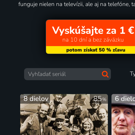
funguje nielen na televízii, ale aj na telefóne, 
Vyskúšajte za 1 €
na 10 dní a bez záväzku
T
8 dielov
85
6 diel
%