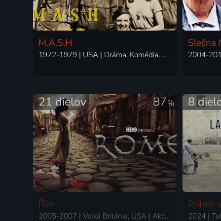
M.A.S.H
Slečna 
1972-1979 | USA | Dráma, Komédia, Vojnový
21 dielov
87
8 diel
%
Řím
Príbeh 
2005-2007 | Veľká Británia, USA | Akčný, Dráma, Historický, Romantický, Thriller, Vojnový