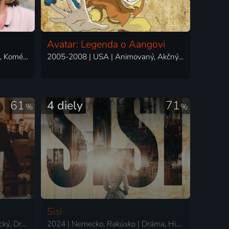
Avatar: Legenda o Aangovi
1985 | Československo | Dráma, Komédia, Vojnový
2005-2008 | USA | Animovaný, Akčný, Dobrodružný, Fantasy, Mysteriózny, Rodinný, Vojnový
61
4 diely
71
%
%
Sisi
1988 | Československo | Historický, Dráma, Vojnový
2024 | Nemecko, Rakúsko | Dráma, Historický, Vojnový