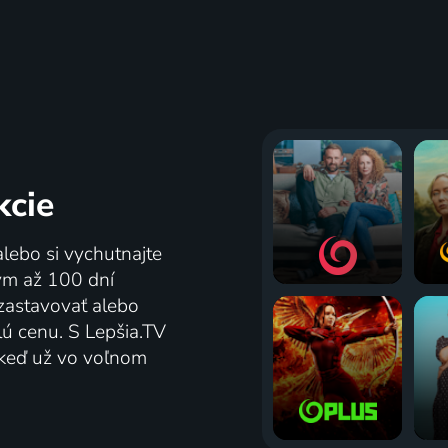
kcie
alebo si vychutnajte
tým až 100 dní
zastavovať alebo
lú cenu. S Lepšia.TV
j keď už vo voľnom