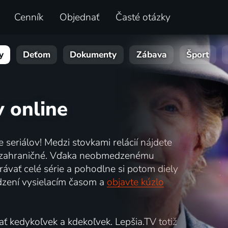
Cenník
Objednať
Časté otázky
y
Deťom
Dokumenty
Zábava
Šport
v online
e seriálov! Medzi stovkami relácií nájdete
ké a zahraničné. Vďaka neobmedzenému
ávať celé série a pohodlne si potom diely
dzení vysielacím časom a
objavte kúzlo
ť kedykoľvek a kdekoľvek. Lepšia.TV totiž