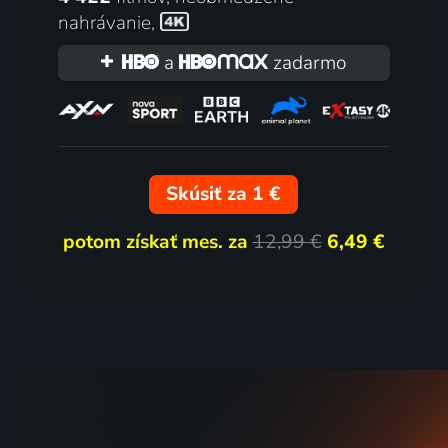
nahrávanie
,
Šoférka
Sympat
a
zadarmo
2024 | Ukrajina, Francúzsko, Nemecko, Švajčiarsko, Island, Švédsko, Nórsko, Fínsko, Dánsko | Dráma, Vojnový
6 dielov
Skúsiť za 1 €
potom získať mes. za
12,99 €
6,49 €
Naši synovia
1975 | Československo | Thriller, Dráma, Vojnový