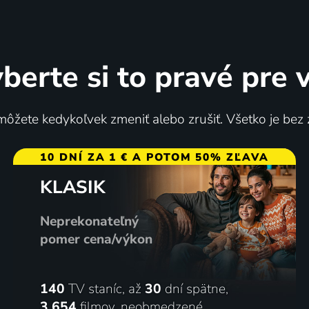
berte si to pravé pre 
ikoho
Úzká cesta na daleký sev
ôžete kedykoľvek zmeniť alebo zrušiť. Všetko je bez
2020 | Francúzsko, Izrael, Belgicko | Thriller, Dráma, Vojnový
10 DNÍ ZA 1 € A POTOM 50% ZĽAVA
KLASIK
ov
68
6 dielov
%
Neprekonateľný
pomer cena/výkon
140
TV staníc, až
30
dní spätne,
3 654
filmov
,
neobmedzené