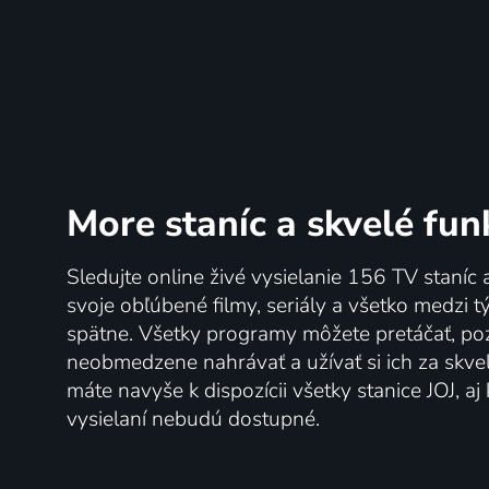
More staníc
a skvelé fun
Sledujte online živé vysielanie 156 TV staníc 
svoje obľúbené filmy, seriály a všetko medzi 
spätne. Všetky programy môžete pretáčať, po
neobmedzene nahrávať a užívať si ich za skve
máte navyše k dispozícii všetky stanice JOJ, a
vysielaní nebudú dostupné.