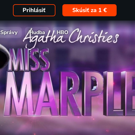
Prihlásiť
Skúsiť za 1 €
Správy
Hudba
HBO