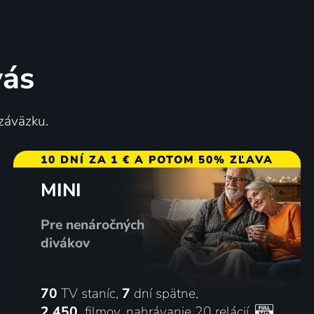
vás
er
Údolí slz
 záväzku.
2025 | USA | Dráma, Romantický, Vojnový
2020 | Izrael | Thriller, Dráma, Vojnový
10 DNÍ ZA 1 € A POTOM 50% ZĽAVA
MINI
58
%
Pre nenáročných
divákov
70
TV staníc,
7
dní spätne,
2 450
filmov
,
nahrávanie 20 relácií
,