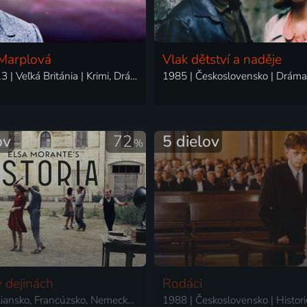
Marplová
Vlak dětství a naděje
2004-2013 | Veľká Británia | Krimi, Dráma, Mysteriózny, Poviedkový, Vojnový
ov
72
5 dielov
%
v dejinách
Rodáci
2024 | Taliansko, Francúzsko, Nemecko | Dráma, Vojnový