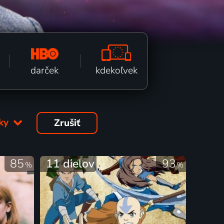
kdekoľvek
darček
tky
Zrušiť
85
11 dielov
93
%
%