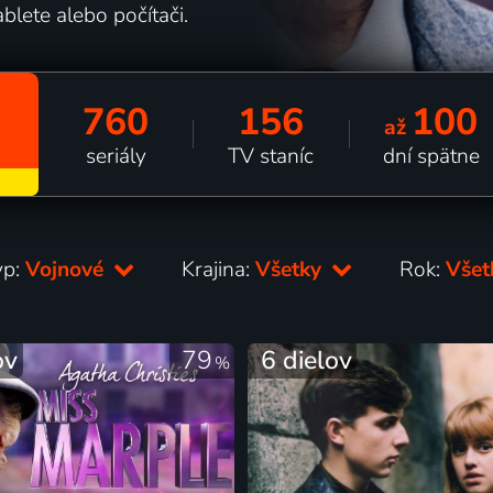
tablete alebo počítači.
760
156
100
až
seriály
TV staníc
dní spätne
yp:
Vojnové
Krajina:
Všetky
Rok:
Vše
ov
79
6 dielov
%