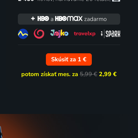
re
V tieni vlkov
a
zadarmo
2020 | Veľká Británia | Romantický, Dráma, Komédia, Vojnový
1971 | Československo | Thriller, Dráma, Vojnový
Skúsiť za 1 €
potom získať mes. za
5,99 €
2,99 €