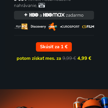
nahrávanie
,
izant
Láska a vojna v Singapu
a
zadarmo
2024 | USA | Historický, Dráma, Komédia, Thriller, Vojnový
Skúsiť za 1 €
potom získať mes. za
9,99 €
4,99 €