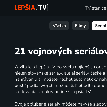
TV stanice
Všetko
Filmy
Seriál
21 vojnových seriálo
Zavítajte s Lepšia.TV do sveta najlepších onlin
nielen slovenské seriály, ale aj seriály čes
nahrávaniu si môžete nechať automaticky nahr
pustiť podľa svojich možností. Nebuďte obme
sledovania seriálov online s Lepšia.TV.
Svoje obľúbené seriály môžete navyše sledova