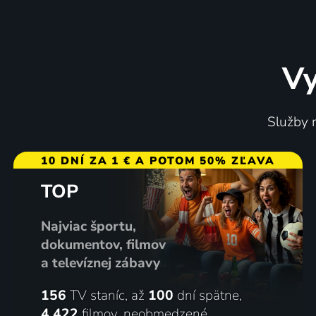
Vy
Tým SEAL
Země n
Služby m
2024 | USA | Akčný, Dráma, Vojnový
10 DNÍ ZA 1 € A POTOM 50% ZĽAVA
TOP
10 dielov
71
7 diel
%
Najviac športu,
dokumentov, filmov
a televíznej zábavy
156
TV staníc, až
100
dní spätne,
4 422
filmov
,
neobmedzené