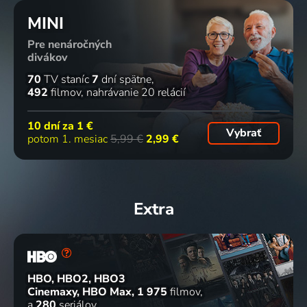
MINI
Pre nenáročných
divákov
70
TV staníc
7
dní spätne
492
filmov
nahrávanie 20 relácií
10 dní za
1 €
Vybrať
potom 1. mesiac
5,99 €
2,99 €
Extra
HBO, HBO2, HBO3
Cinemaxy, HBO Max
1 975
filmov
a
280
seriálov