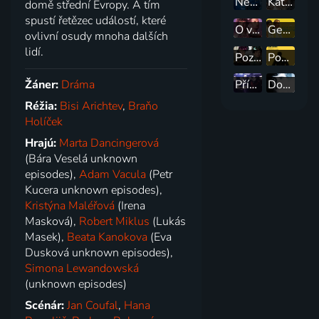
Nemocnica
Käthe a ja
domě střední Evropy. A tím
spustí řetězec událostí, které
O vílách a ztracených chlapcích
Geniálna priateľka
ovlivní osudy mnoha dalších
lidí.
Pozlátený vek
Posledné obvinenie
Žáner:
Dráma
Případy 1. oddělení
Dobrý doktor
Réžia:
Bisi Arichtev
,
Braňo
Holíček
Hrajú:
Marta Dancingerová
(Bára Veselá unknown
episodes),
Adam Vacula
(Petr
Kucera unknown episodes),
Kristýna Maléřová
(Irena
Masková),
Robert Miklus
(Lukás
Masek),
Beata Kanokova
(Eva
Dusková unknown episodes),
Simona Lewandowská
(unknown episodes)
Scénár:
Jan Coufal
,
Hana