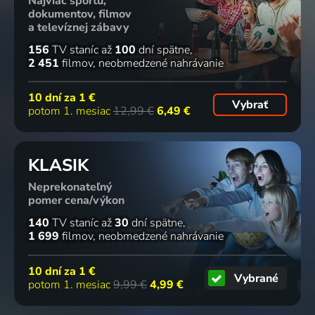
Najviac športu,
dokumentov, filmov
a televíznej zábavy
156
TV staníc
až
100
dní spätne
2 451
filmov
neobmedzené nahrávanie
10 dní za
1 €
Vybrať
potom 1. mesiac
12,99 €
6,49 €
KLASIK
Neprekonateľný
pomer cena/výkon
140
TV staníc
až
30
dní spätne
1 699
filmov
neobmedzené nahrávanie
10 dní za
1 €
Vybrané
potom 1. mesiac
9,99 €
4,99 €