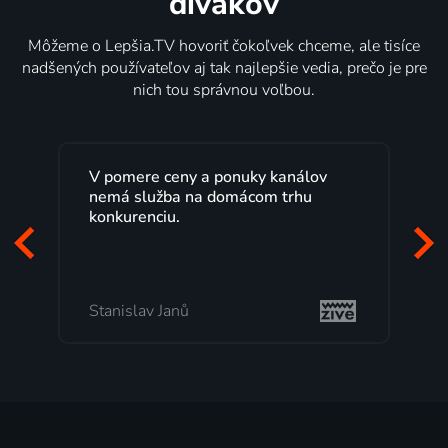
divákov
Môžeme o Lepšia.TV hovoriť čokoľvek chceme, ale tisíce
nadšených používateľov aj tak najlepšie vedia, prečo je pre
nich tou správnou voľbou.
Lepšia.TV sledujem už niekoľko
rokov s maximálnou spokojnosťou.
Veľký výber programov a možnosť
pozerať, kedy sa mi hodí, je presne
to, čo mi vyhovuje.
Milada Tomešová