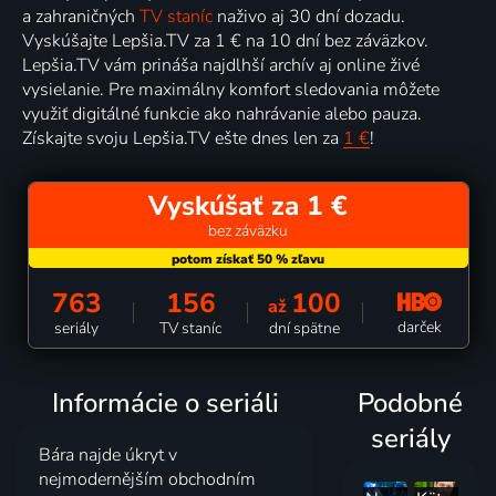
a zahraničných
TV staníc
naživo aj 30 dní dozadu.
Vyskúšajte Lepšia.TV za 1 € na 10 dní bez záväzkov.
Lepšia.TV vám prináša najdlhší archív aj online živé
vysielanie. Pre maximálny komfort sledovania môžete
využiť digitálné funkcie ako nahrávanie alebo pauza.
Získajte svoju Lepšia.TV ešte dnes len za
1 €
!
Vyskúšať za 1 €
bez záväzku
763
156
100
až
darček
seriály
TV staníc
dní spätne
Informácie o seriáli
Podobné
seriály
Bára najde úkryt v
nejmodernějším obchodním