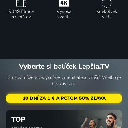
9049 filmov
Vysoká
Kdekoľvek
a seriálov
kvalita
v EÚ
Vyberte si balíček Lepšia.TV
Služby môžete kedykoľvek zmeniť alebo zrušiť. Všetko je
bez záväzku.
10 DNÍ ZA 1 € A POTOM 50% ZĽAVA
TOP