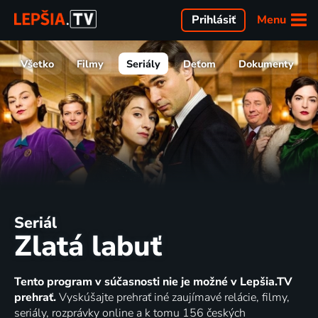
Menu
Prihlásiť
Všetko
Filmy
Seriály
Deťom
Dokumenty
Seriál
Zlatá labuť
Tento program v súčasnosti nie je možné v Lepšia.TV
prehrať.
Vyskúšajte prehrať iné zaujímavé relácie, filmy,
seriály, rozprávky online a k tomu 156 českých