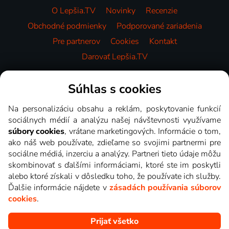
O Lepšia.TV
Novinky
Recenzie
Obchodné podmienky
Podporované zariadenia
Pre partnerov
Cookies
Kontakt
Darovať Lepšia.TV
Videotéka
Súhlas s cookies
Na personalizáciu obsahu a reklám, poskytovanie funkcií
sociálnych médií a analýzu našej návštevnosti využívame
súbory cookies
, vrátane marketingových. Informácie o tom,
ako náš web používate, zdieľame so svojimi partnermi pre
sociálne médiá, inzerciu a analýzy. Partneri tieto údaje môžu
skombinovať s ďalšími informáciami, ktoré ste im poskytli
alebo ktoré získali v dôsledku toho, že používate ich služby.
Ďalšie informácie nájdete v
zásadách používania súborov
cookies
.
Prijať všetko
Copyright © goNET s.r.o. Na tomto webe sú zobrazované obrázky