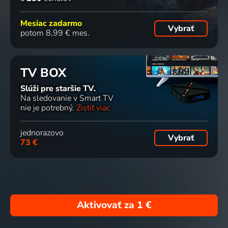
Mesiac zadarmo
Vybrať
potom 8,99 € mes.
TV BOX
Slúži pre staršie TV.
Na sledovanie v Smart TV
nie je potrebný.
Zistiť viac
jednorazovo
Vybrať
73 €
Aktivovať za
1 €