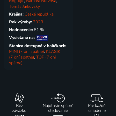
Roguljič
,
Barbara Bulvová
,
Tomás Jarkovský
Krajina:
Česká republika
Rok výroby:
2023
Hodnocenie:
81 %
Vysielané na:
Stanica dostupná v balíčkoch:
MINI (7 dní spätne)
,
KLASIK
(7 dní spätne)
,
TOP (7 dní
spätne)
Bez
Najdlhšie spätné
Pre každé
záväzku
sledovanie
zariadenie