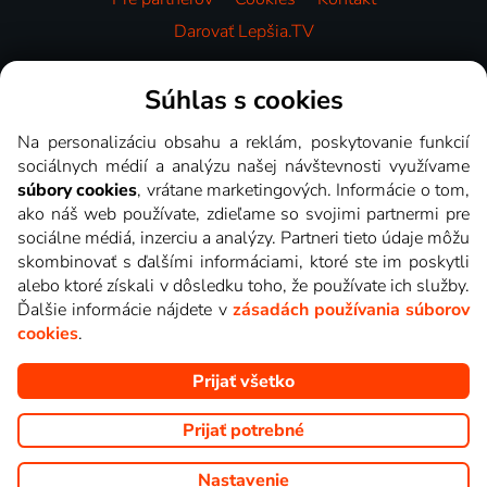
Darovať Lepšia.TV
Videotéka
Súhlas s cookies
Na personalizáciu obsahu a reklám, poskytovanie funkcií
sociálnych médií a analýzu našej návštevnosti využívame
súbory cookies
, vrátane marketingových. Informácie o tom,
ako náš web používate, zdieľame so svojimi partnermi pre
sociálne médiá, inzerciu a analýzy. Partneri tieto údaje môžu
skombinovať s ďalšími informáciami, ktoré ste im poskytli
alebo ktoré získali v dôsledku toho, že používate ich služby.
Ďalšie informácie nájdete v
zásadách používania súborov
cookies
.
Prijať všetko
Copyright © goNET s.r.o. Na tomto webe sú zobrazované obrázky
z relácií TV staníc, ktoré môžete sledovať v Lepšia.TV.
Prijať potrebné
Nastavenie