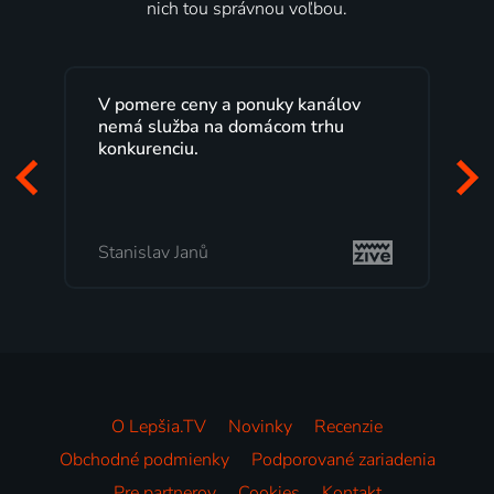
nich tou správnou voľbou.
V pomere ceny a ponuky kanálov
nemá služba na domácom trhu
konkurenciu.
Stanislav Janů
O Lepšia.TV
Novinky
Recenzie
Obchodné podmienky
Podporované zariadenia
Pre partnerov
Cookies
Kontakt