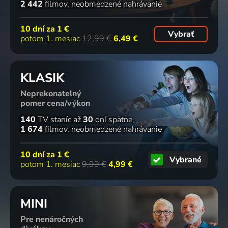
2 442
filmov
neobmedzené nahrávanie
10 dní za
1 €
Vybrať
potom 1. mesiac
12,99 €
6,49 €
KLASIK
Neprekonateľný
pomer cena/výkon
140
TV staníc
až
30
dní spätne
1 674
filmov
neobmedzené nahrávanie
10 dní za
1 €
Vybrané
potom 1. mesiac
9,99 €
4,99 €
MINI
Pre nenáročných