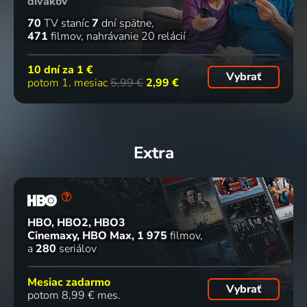
divákov
70
TV staníc
7
dní spätne
471
filmov
nahrávanie 20 relácií
10 dní za
1 €
Vybrať
potom 1. mesiac
5,99 €
2,99 €
Extra
HBO, HBO2, HBO3
Cinemaxy, HBO Max
1 975
filmov
a
280
seriálov
Mesiac zadarmo
Vybrať
potom 8,99 € mes.