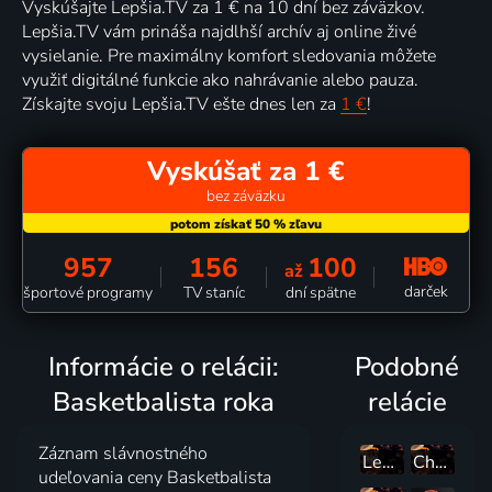
Vyskúšajte Lepšia.TV za 1 € na 10 dní bez záväzkov.
Lepšia.TV vám prináša najdlhší archív aj online živé
vysielanie. Pre maximálny komfort sledovania môžete
využiť digitálné funkcie ako nahrávanie alebo pauza.
Získajte svoju Lepšia.TV ešte dnes len za
1 €
!
Vyskúšať za 1 €
bez záväzku
957
156
100
až
darček
športové programy
TV staníc
dní spätne
Informácie o relácii:
Podobné
Basketbalista roka
relácie
Záznam slávnostného
Legia Warszawa - MLP Academics Heidelberg
Cholet Basket - Joventut Badalona
udeľovania ceny Basketbalista