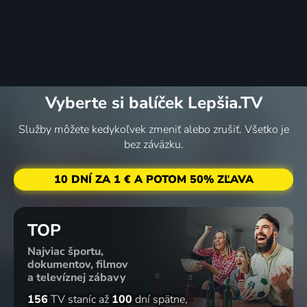
Vyberte si balíček Lepšia.TV
Služby môžete kedykoľvek zmeniť alebo zrušiť. Všetko je
bez záväzku.
10 DNÍ ZA 1 € A POTOM 50% ZĽAVA
TOP
Najviac športu,
dokumentov, filmov
a televíznej zábavy
156
TV staníc
až
100
dní spätne