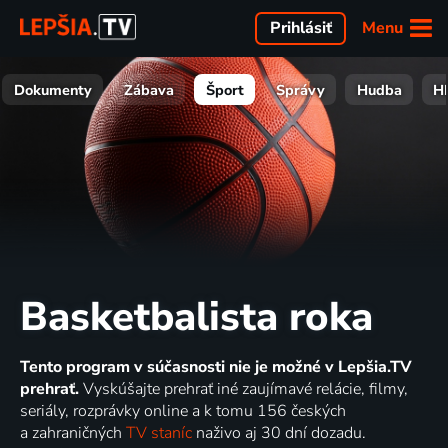
Menu
Prihlásiť
Dokumenty
Zábava
Šport
Správy
Hudba
H
Basketbalista roka
Tento program v súčasnosti nie je možné v Lepšia.TV
prehrať.
Vyskúšajte prehrať iné zaujímavé relácie, filmy,
seriály, rozprávky online a k tomu 156 českých
a zahraničných
TV staníc
naživo aj 30 dní dozadu.