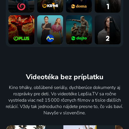
Videotéka
bez príplatku
Kino trháky, obľúbené seriály, dychberúce dokumenty aj
rozprávky pre deti. Vo videotéke Lepšia.TV sa ročne
vystrieda viac než 15 000 rôznych filmov a tisíce ďalších
relácií. Vždy tak jednoducho nájdete presne to, čo vás baví.
Navyše v slovenčine.