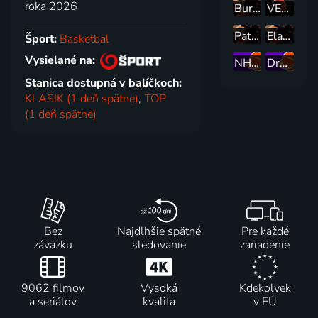
roka 2026
Bursaspor Basketbol - Hapoel Netanel Holon
VEF Riga - NHSZ-Szolnoki Olajbanyasz
Patrioti Levice - VEF Riga
Elan Chalon - ERA Nymburk
Šport:
Basketbal
Vysielané na:
NHSZ-Szolnoki Olajbanyasz - AEK BC
Dreamland Gran Canaria - SL Benfica
Stanica dostupná v balíčkoch:
KLASIK (1 deň spätne)
,
TOP
(1 deň spätne)
Bez
Najdlhšie spätné
Pre každé
záväzku
sledovanie
zariadenie
9062 filmov
Vysoká
Kdekoľvek
a seriálov
kvalita
v EÚ