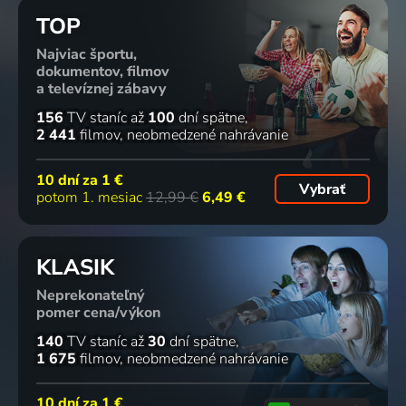
TOP
Najviac športu,
dokumentov, filmov
a televíznej zábavy
156
TV staníc
až
100
dní spätne
2 441
filmov
neobmedzené nahrávanie
10 dní za
1 €
Vybrať
potom 1. mesiac
12,99 €
6,49 €
KLASIK
Neprekonateľný
pomer cena/výkon
140
TV staníc
až
30
dní spätne
1 675
filmov
neobmedzené nahrávanie
10 dní za
1 €