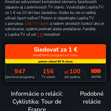
ihneď po odvysielaní kompletné záznamy športových
zápasov aj z prémiových TV staníc. Vyskúšajte Lepšia.TV
za 1 € na 10 dní bez záväzkov. Alebo by ste si radšej
užívali šport naživo? Potom si objednajte Lepšia.TV
s ponukou
156 TV staníc
a radom skvelých funkcií ako je
nahrávanie, spätné prehratí alebo pretáčanie. Fandite
s Lepšia.TV už od
1 €
mesačne!
Sledovať za 1 €
ihneď tento program a k tomu
947
156
100
až
darček
športové programy
TV staníc
dní spätne
Informácie o relácii:
Podobné
Cyklistika: Tour de
relácie
France