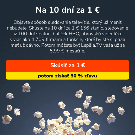
na 10 dní
za 1 €
Objavte spôsob sledovania televízie, ktorý už meniť
nebudete. Skúste na 10 dní za 1 € 156 staníc, sledovanie
až 100 dní spätne, balíček HBO, obrovskú videotéku
s viac ako 4 709 filmami a funkcie, ktoré by ste si priali
mať už dávno. Potom môžete byť Lepšia.TV vaša už za
5,99 € mesačne.
Skúsiť za 1 €