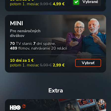
Vybrané
potom 1. mesiac
9,99 €
4,99 €
MINI
Pre nenáročných
divákov
70
TV staníc
7
dní spätne
489
filmov
nahrávanie 20 relácií
10 dní za
1 €
Vybrať
potom 1. mesiac
5,99 €
2,99 €
Extra