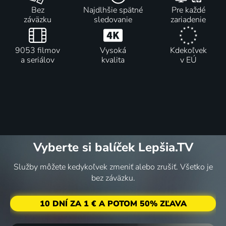
Bez
Najdlhšie spätné
Pre každé
záväzku
sledovanie
zariadenie
9053 filmov
Vysoká
Kdekoľvek
a seriálov
kvalita
v EÚ
Vyberte si balíček Lepšia.TV
Služby môžete kedykoľvek zmeniť alebo zrušiť. Všetko je
bez záväzku.
10 DNÍ ZA 1 € A POTOM 50% ZĽAVA