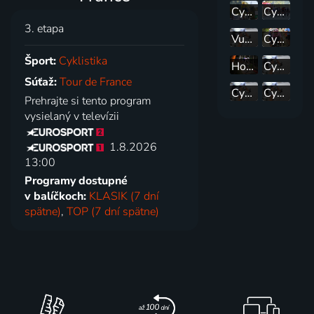
Cyklistika: Tour de France žen
Cyklistika: Okolo Polska
3. etapa
Vuelta a Burgos
Cyklistika: Okolo Dánska
Šport:
Cyklistika
Horská kola: Mistrovství Evropy
Cyklistika - Tour de France 2026 - Tour de France 2026 (12. etapa): Circuit de Nevers Magny-Cours - Chalon sur-Saône (181 km)
Súťaž:
Tour de France
Cyklistika - Tour de France 2026 - Tour de France 2026 (7. etapa): Hagetmau - Bordeaux (175 km)
Cyklistika - Tour de France 2026 - Tour de France 2026 (8. etapa): Perigueux - Bergerac (182 km)
Prehrajte si tento program
vysielaný v televízii
1.8.2026
13:00
Programy dostupné
v balíčkoch:
KLASIK (7 dní
spätne)
,
TOP (7 dní spätne)