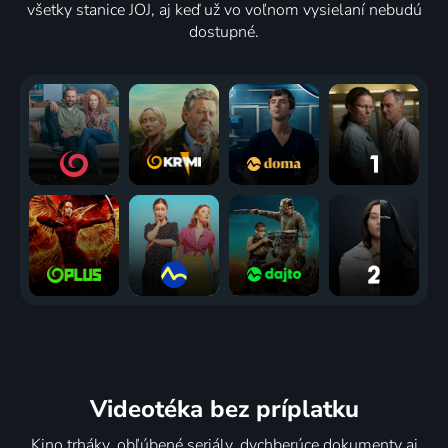
všetky stanice JOJ, aj keď už vo voľnom vysielaní nebudú
dostupné.
Videotéka
bez príplatku
Kino trháky, obľúbené seriály, dychberúce dokumenty aj