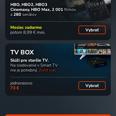
HBO, HBO2, HBO3
Cinemaxy, HBO Max
2 001
filmov
a
280
seriálov
Mesiac zadarmo
Vybrať
potom 8,99 € mes.
TV BOX
Slúži pre staršie TV.
Na sledovanie v Smart TV
nie je potrebný.
Zistiť viac
jednorazovo
Vybrať
73 €