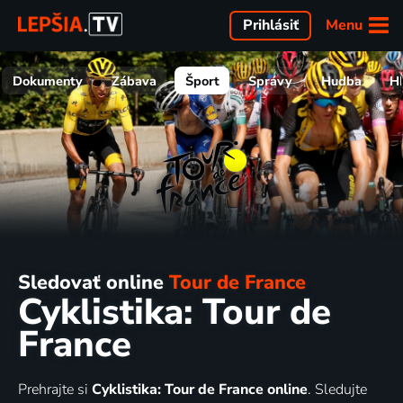
Menu
Prihlásiť
Dokumenty
Zábava
Šport
Správy
Hudba
H
Sledovať online
Tour de France
Cyklistika: Tour de
France
Prehrajte si
Cyklistika: Tour de France online
. Sledujte