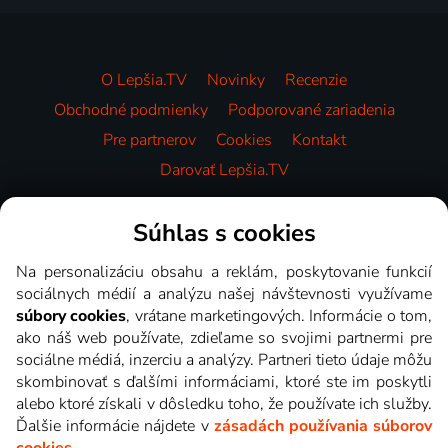
O Lepšia.TV
Novinky
Recenzie
Obchodné podmienky
Podporované zariadenia
Pre partnerov
Cookies
Kontakt
Darovať Lepšia.TV
Videotéka
Súhlas s cookies
Na personalizáciu obsahu a reklám, poskytovanie funkcií
sociálnych médií a analýzu našej návštevnosti využívame
súbory cookies
, vrátane marketingových. Informácie o tom,
ako náš web používate, zdieľame so svojimi partnermi pre
sociálne médiá, inzerciu a analýzy. Partneri tieto údaje môžu
skombinovať s ďalšími informáciami, ktoré ste im poskytli
alebo ktoré získali v dôsledku toho, že používate ich služby.
Ďalšie informácie nájdete v
zásadách používania súborov